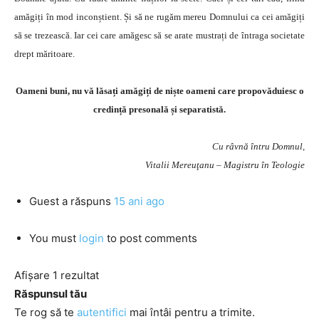
amăgiți în mod inconștient. Și să ne rugăm mereu Domnului ca cei amăgiți
să se trezească. Iar cei care amăgesc să se arate mustrați de întraga societate
drept măritoare.
Oameni buni, nu vă lăsați amăgiți de niște oameni care propovăduiesc o
credință presonală și separatistă.
Cu râvnă întru Domnul,
Vitalii Mereuţanu – Magistru în Teologie
Guest
a răspuns
15 ani ago
You must
login
to post comments
Afișare 1 rezultat
Răspunsul tău
Te rog să te
autentifici
mai întâi pentru a trimite.