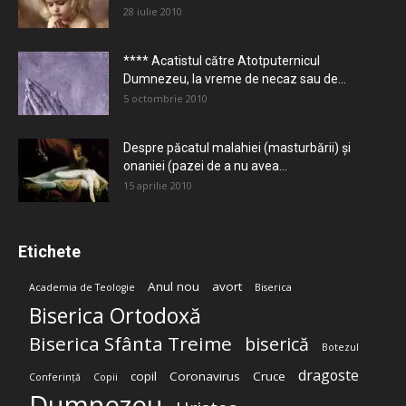
28 iulie 2010
**** Acatistul către Atotputernicul
Dumnezeu, la vreme de necaz sau de...
5 octombrie 2010
Despre păcatul malahiei (masturbării) şi
onaniei (pazei de a nu avea...
15 aprilie 2010
Etichete
Anul nou
avort
Academia de Teologie
Biserica
Biserica Ortodoxă
Biserica Sfânta Treime
biserică
Botezul
dragoste
copil
Coronavirus
Cruce
Conferință
Copii
Dumnezeu