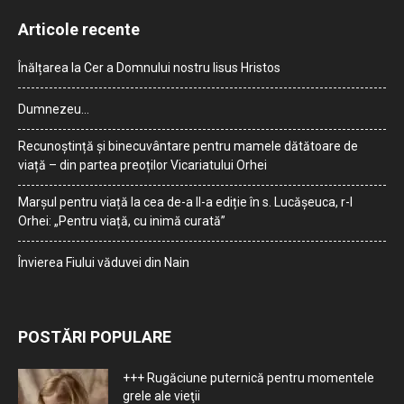
Articole recente
Înălțarea la Cer a Domnului nostru Iisus Hristos
Dumnezeu…
Recunoștință și binecuvântare pentru mamele dătătoare de
viață – din partea preoților Vicariatului Orhei
Marșul pentru viață la cea de-a II-a ediție în s. Lucășeuca, r-l
Orhei: „Pentru viață, cu inimă curată”
Învierea Fiului văduvei din Nain
POSTĂRI POPULARE
+++ Rugăciune puternică pentru momentele
grele ale vieţii