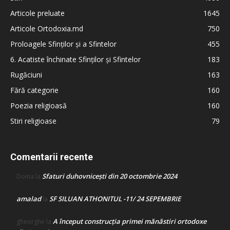
Articole preluate
1645
Articole Ortodoxia.md
750
Proloagele Sfinților și a Sfintelor
455
6. Acatiste închinate Sfinților și Sfintelor
183
Rugăciuni
163
Fără categorie
160
Poezia religioasă
160
Stiri religioase
79
Comentarii recente
Sfaturi duhovnicești din 20 octombrie 2024
Doina
la
amalad
SF SILUAN ATHONITUL -11/ 24 SEPEMBRIE
la
A început construcţia primei mănăstiri ortodoxe
gheorghe
la