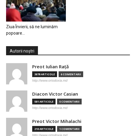
Ziua Învierii, să ne luminăm
popoare…
Autorii noștri
Preot Iulian Raţă
3878 ARTICOLE
6 COMENTARII
http://www.ortodoxia.md
Diacon Victor Casian
581 ARTICOLE
5 COMENTARII
http://www.ortodoxia.md
Preot Victor Mihalachi
210 ARTICOLE
1 COMENTARII
http://www.ortodoxia.md