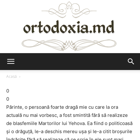
Ortodoxia.md
Acasă
0
0
Părinte, o persoană foarte dragă mie cu care la ora
actuală nu mai vorbesc, a fost smintită fără să realizeze
de blasfemiile Martorilor lui Yehova. Ea fiind o politicoasă
şi o drăguţă, le-a deschis mereu uşa şi le-a citit broşurile
îndrăcite fără să realizeze că ce scrie în ele sunt mari