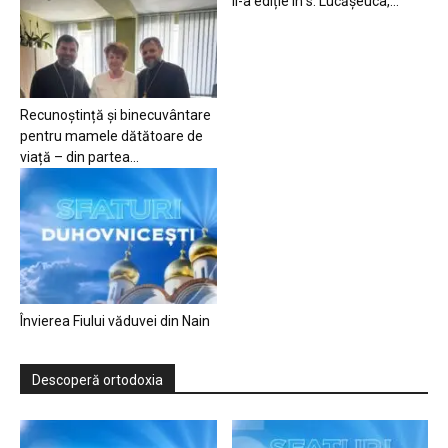
II-a ediție în s. Lucășeuca,...
Recunoștință și binecuvântare
pentru mamele dătătoare de
viață – din partea...
Învierea Fiului văduvei din Nain
Descoperă ortodoxia