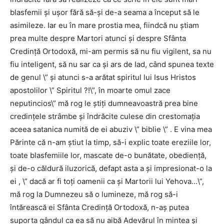
blasfemii şi uşor fără să-şi de-a seama a început să le
asimileze. Iar eu în mare prostia mea, fiindcă nu ştiam
prea multe despre Martori atunci şi despre Sfânta
Credinţă Ortodoxă, mi-am permis să nu fiu vigilent, sa nu
fiu inteligent, să nu sar ca şi ars de Iad, când spunea texte
de genul \” şi atunci s-a arătat spiritul lui Isus Hristos
apostolilor \” Spiritul ?!\”, în moarte omul zace
neputincios\” mă rog le ştiţi dumneavoastră prea bine
credinţele strâmbe şi îndrăcite culese din crestomația
aceea satanica numită de ei abuziv \” biblie \” . E vina mea
Părinte că n-am ştiut la timp, să-i explic toate ereziile lor,
toate blasfemiile lor, mascate de-o bunătate, obedienţă,
şi de-o căldură iluzorică, defapt asta a şi impresionat-o la
ei , \” dacă ar fi toţi oamenii ca şi Martorii lui Yehova…\”,
mă rog la Dumnezeu să o lumineze, mă rog să-i
întărească ei Sfânta Credinţă Ortodoxă, n-aş putea
suporta gândul ca ea să nu aibă Adevărul în mintea şi