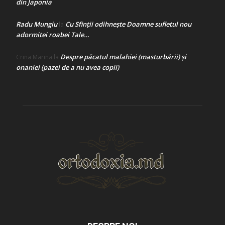
din Japonia
Radu Mungiu
Cu Sfinții odihnește Doamne sufletul nou
la
adormitei roabei Tale…
Despre păcatul malahiei (masturbării) şi
Crina Marina
la
onaniei (pazei de a nu avea copii)