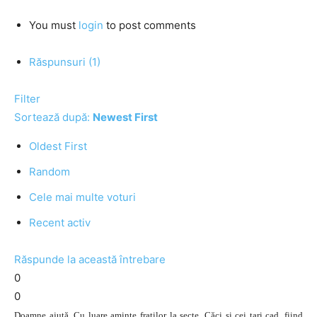
You must
login
to post comments
Răspunsuri (1)
Filter
Sortează după:
Newest First
Oldest First
Random
Cele mai multe voturi
Recent activ
Răspunde la această întrebare
0
0
Doamne ajută. Cu luare aminte fraților la secte. Căci și cei tari cad, fiind