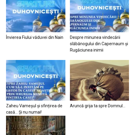
Învierea Fiului văduvei din Nain
Despre minunea vindecării
slăbănogului din Capernaum și
Rugăciunea inimii
Zaheu Vameșul și sfințirea de
Aruncă grija ta spre Domnul…
casă… Și nu numai!