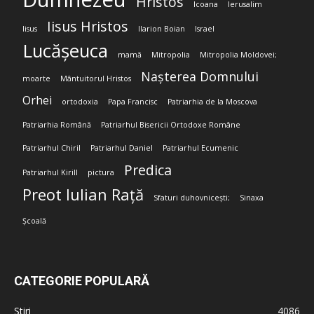
Hristos
Icoana
Ierusalim
Iisus Hristos
Iisus
Ilarion Boian
Israel
Lucășeuca
mamă
Mitropolia
Mitropolia Moldovei;
Nașterea Domnului
moarte
Mântuitorul Hristos
Orhei
ortodoxia
Papa Francisc
Patriarhia de la Moscova
Patriarhia Română
Patriarhul Bisericii Ortodoxe Române
Patriarhul Chiril
Patriarhul Daniel
Patriarhul Ecumenic
Predica
Patriarhul Kirill
pictura
Preot Iulian Rață
Sfaturi duhovnicești;
Sinaxa
Școală
CATEGORIE POPULARĂ
Stiri
4086