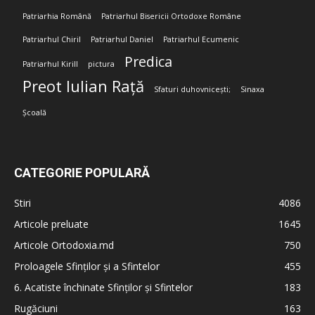
Patriarhia Română
Patriarhul Bisericii Ortodoxe Române
Patriarhul Chiril
Patriarhul Daniel
Patriarhul Ecumenic
Predica
Patriarhul Kirill
pictura
Preot Iulian Rață
Sfaturi duhovnicești;
Sinaxa
Școală
CATEGORIE POPULARĂ
Stiri
4086
Articole preluate
1645
Articole Ortodoxia.md
750
Proloagele Sfinților și a Sfintelor
455
6. Acatiste închinate Sfinților și Sfintelor
183
Rugăciuni
163