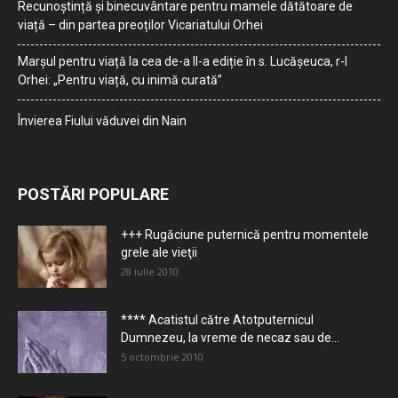
Recunoștință și binecuvântare pentru mamele dătătoare de
viață – din partea preoților Vicariatului Orhei
Marșul pentru viață la cea de-a II-a ediție în s. Lucășeuca, r-l
Orhei: „Pentru viață, cu inimă curată”
Învierea Fiului văduvei din Nain
POSTĂRI POPULARE
+++ Rugăciune puternică pentru momentele
grele ale vieţii
28 iulie 2010
**** Acatistul către Atotputernicul
Dumnezeu, la vreme de necaz sau de...
5 octombrie 2010