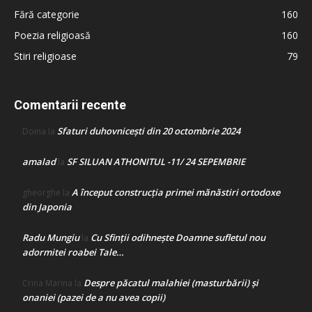
Fără categorie
160
Poezia religioasă
160
Stiri religioase
79
Comentarii recente
Sfaturi duhovnicești din 20 octombrie 2024
Doina
la
amalad
SF SILUAN ATHONITUL -11/ 24 SEPEMBRIE
la
A început construcţia primei mănăstiri ortodoxe
gheorghe
la
din Japonia
Radu Mungiu
Cu Sfinții odihnește Doamne sufletul nou
la
adormitei roabei Tale…
Despre păcatul malahiei (masturbării) şi
Crina Marina
la
onaniei (pazei de a nu avea copii)