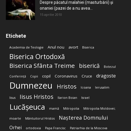
Despre păcatul malahiei (masturbării) şi
onaniei (pazei de a nu avea...
15 aprilie 2010
Etichete
Anul nou
avort
Academia de Teologie
Biserica
Biserica Ortodoxă
Biserica Sfânta Treime
biserică
Botezul
dragoste
copil
Coronavirus
Cruce
Conferință
Copii
Dumnezeu
Hristos
Icoana
Ierusalim
Iisus Hristos
Iisus
Ilarion Boian
Israel
Lucășeuca
mamă
Mitropolia
Mitropolia Moldovei;
Nașterea Domnului
moarte
Mântuitorul Hristos
Orhei
ortodoxia
Papa Francisc
Patriarhia de la Moscova