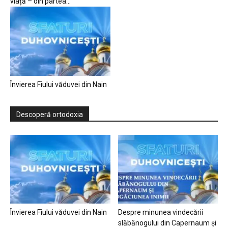
viață – din partea...
Învierea Fiului văduvei din Nain
Descoperă ortodoxia
Învierea Fiului văduvei din Nain
Despre minunea vindecării
slăbănogului din Capernaum și