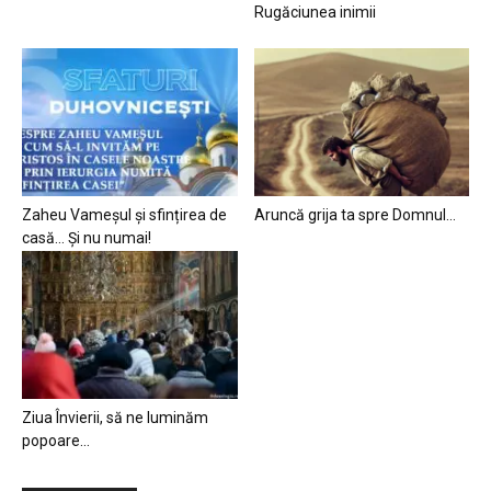
Rugăciunea inimii
Zaheu Vameșul și sfințirea de
Aruncă grija ta spre Domnul…
casă… Și nu numai!
Ziua Învierii, să ne luminăm
popoare…