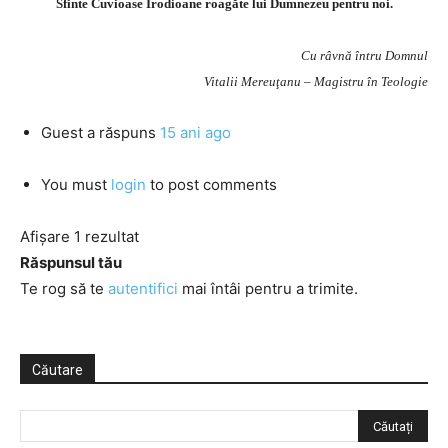
Sfinte Cuvioase Irodioane roagăte lui Dumnezeu pentru noi.
Cu râvnă întru Domnul
Vitalii Mereuţanu – Magistru în Teologie
Guest
a răspuns
15 ani ago
You must
login
to post comments
Afișare 1 rezultat
Răspunsul tău
Te rog să te
autentifici
mai întâi pentru a trimite.
Căutare