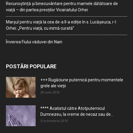
Recunoștință și binecuvântare pentru mamele dătătoare de
viață – din partea preoților Vicariatului Orhei
Marșul pentru viață la cea de-a II-a ediție în s. Lucășeuca, r-l
Orhei: „Pentru viață, cu inimă curată”
Învierea Fiului văduvei din Nain
POSTĂRI POPULARE
+++ Rugăciune puternică pentru momentele
grele ale vieţii
28 iulie 2010
**** Acatistul către Atotputernicul
Dumnezeu, la vreme de necaz sau de...
5 octombrie 2010