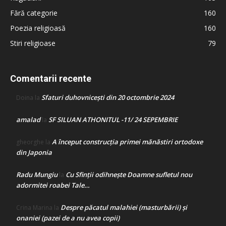
Fără categorie
160
Poezia religioasă
160
Stiri religioase
79
Comentarii recente
Sfaturi duhovnicești din 20 octombrie 2024
Doina
la
amalad
SF SILUAN ATHONITUL -11/ 24 SEPEMBRIE
la
A început construcţia primei mănăstiri ortodoxe
gheorghe
la
din Japonia
Radu Mungiu
Cu Sfinții odihnește Doamne sufletul nou
la
adormitei roabei Tale…
Despre păcatul malahiei (masturbării) şi
Crina Marina
la
onaniei (pazei de a nu avea copii)