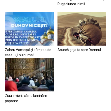
Rugăciunea inimii
Zaheu Vameșul și sfințirea de
Aruncă grija ta spre Domnul…
casă… Și nu numai!
Ziua Învierii, să ne luminăm
popoare…