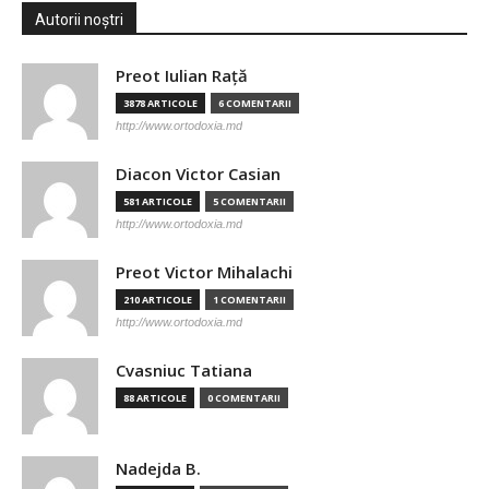
Autorii noștri
Preot Iulian Raţă
3878 ARTICOLE
6 COMENTARII
http://www.ortodoxia.md
Diacon Victor Casian
581 ARTICOLE
5 COMENTARII
http://www.ortodoxia.md
Preot Victor Mihalachi
210 ARTICOLE
1 COMENTARII
http://www.ortodoxia.md
Cvasniuc Tatiana
88 ARTICOLE
0 COMENTARII
Nadejda B.