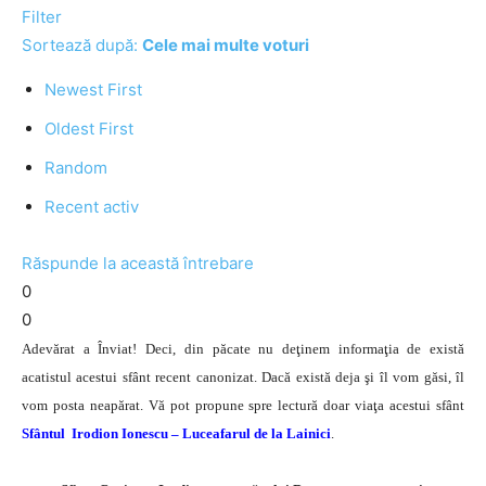
Filter
Sortează după:
Cele mai multe voturi
Newest First
Oldest First
Random
Recent activ
Răspunde la această întrebare
0
0
Adevărat a Înviat! Deci, din păcate nu deţinem informaţia de există
acatistul acestui sfânt recent canonizat. Dacă există deja şi îl vom găsi, îl
vom posta neapărat. Vă pot propune spre lectură doar viaţa acestui sfânt
Sfântul Irodion Ionescu – Luceafarul de la Lainici
.