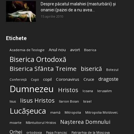
Despre păcatul malahiei (masturbării) şi
onaniei (pazei de a nu avea...
15 aprilie 2010
Etichete
Anul nou
avort
Academia de Teologie
Biserica
Biserica Ortodoxă
Biserica Sfânta Treime
biserică
Botezul
dragoste
copil
Coronavirus
Cruce
Conferință
Copii
Dumnezeu
Hristos
Icoana
Ierusalim
Iisus Hristos
Iisus
Ilarion Boian
Israel
Lucășeuca
mamă
Mitropolia
Mitropolia Moldovei;
Nașterea Domnului
moarte
Mântuitorul Hristos
Orhei
ortodoxia
Papa Francisc
Patriarhia de la Moscova