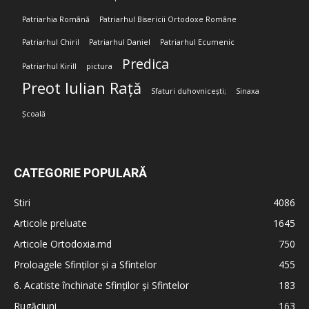
Patriarhia Română
Patriarhul Bisericii Ortodoxe Române
Patriarhul Chiril
Patriarhul Daniel
Patriarhul Ecumenic
Predica
Patriarhul Kirill
pictura
Preot Iulian Rață
Sfaturi duhovnicești;
Sinaxa
Școală
CATEGORIE POPULARĂ
Stiri
4086
Articole preluate
1645
Articole Ortodoxia.md
750
Proloagele Sfinților și a Sfintelor
455
6. Acatiste închinate Sfinților și Sfintelor
183
Rugăciuni
163