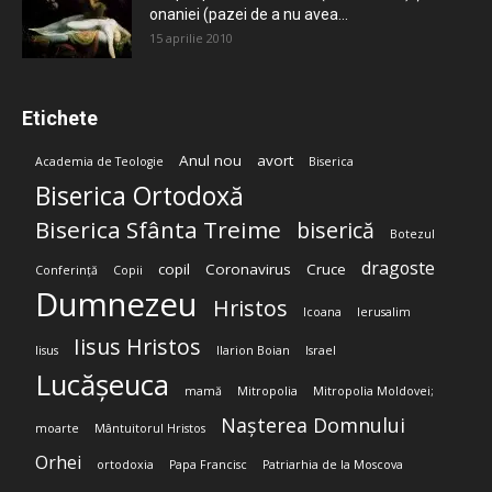
onaniei (pazei de a nu avea...
15 aprilie 2010
Etichete
Anul nou
avort
Academia de Teologie
Biserica
Biserica Ortodoxă
Biserica Sfânta Treime
biserică
Botezul
dragoste
copil
Coronavirus
Cruce
Conferință
Copii
Dumnezeu
Hristos
Icoana
Ierusalim
Iisus Hristos
Iisus
Ilarion Boian
Israel
Lucășeuca
mamă
Mitropolia
Mitropolia Moldovei;
Nașterea Domnului
moarte
Mântuitorul Hristos
Orhei
ortodoxia
Papa Francisc
Patriarhia de la Moscova