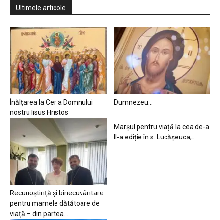
Ultimele articole
Înălțarea la Cer a Domnului
Dumnezeu…
nostru Iisus Hristos
Marșul pentru viață la cea de-a
II-a ediție în s. Lucășeuca,...
Recunoștință și binecuvântare
pentru mamele dătătoare de
viață – din partea...