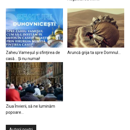
Zaheu Vameșul și sfințirea de
Aruncă grija ta spre Domnul…
casă… Și nu numai!
Ziua Învierii, să ne luminăm
popoare…
Autorii noștri