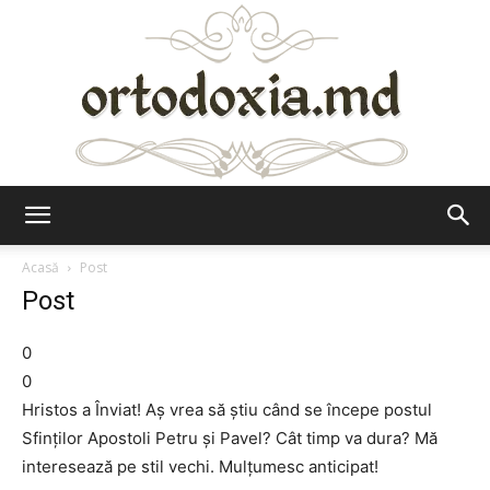
Ortodoxia.md
Acasă
Post
Post
0
0
Hristos a Înviat! Aş vrea să ştiu când se începe postul
Sfinţilor Apostoli Petru şi Pavel? Cât timp va dura? Mă
interesează pe stil vechi. Mulţumesc anticipat!