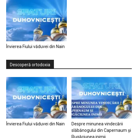
Învierea Fiului văduvei din Nain
Descoperă ortodoxia
Învierea Fiului văduvei din Nain
Despre minunea vindecării
slăbănogului din Capernaum și
Rugăciunea inimii