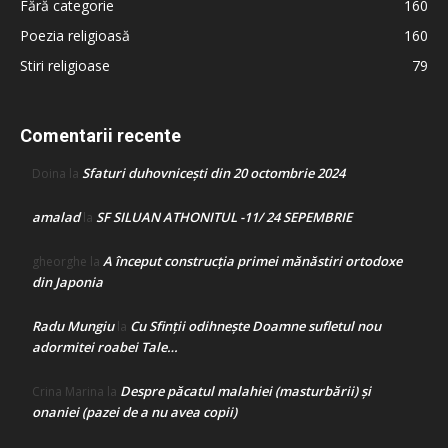
Fără categorie
160
Poezia religioasă
160
Stiri religioase
79
Comentarii recente
Sfaturi duhovnicești din 20 octombrie 2024
Doina
la
amalad
SF SILUAN ATHONITUL -11/ 24 SEPEMBRIE
la
A început construcţia primei mănăstiri ortodoxe
gheorghe
la
din Japonia
Radu Mungiu
Cu Sfinții odihnește Doamne sufletul nou
la
adormitei roabei Tale…
Despre păcatul malahiei (masturbării) şi
Crina Marina
la
onaniei (pazei de a nu avea copii)