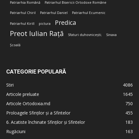
Patriarhia Română
Patriarhul Bisericii Ortodoxe Române
Patriarhul Chiril
Patriarhul Daniel
Patriarhul Ecumenic
Predica
Patriarhul Kirill
pictura
Preot Iulian Rață
Sfaturi duhovnicești;
Sinaxa
Școală
CATEGORIE POPULARĂ
Stiri
4086
Articole preluate
1645
Articole Ortodoxia.md
750
Proloagele Sfinților și a Sfintelor
455
6. Acatiste închinate Sfinților și Sfintelor
183
Rugăciuni
163