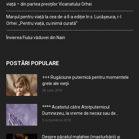
viață – din partea preoților Vicariatului Orhei
Marșul pentru viață la cea de-a II-a ediție în s. Lucășeuca, r-l
Orhei: „Pentru viață, cu inimă curată”
Învierea Fiului văduvei din Nain
POSTĂRI POPULARE
+++ Rugăciune puternică pentru momentele
grele ale vieţii
28 iulie 2010
**** Acatistul către Atotputernicul
Dumnezeu, la vreme de necaz sau de...
5 octombrie 2010
Despre păcatul malahiei (masturbării) şi