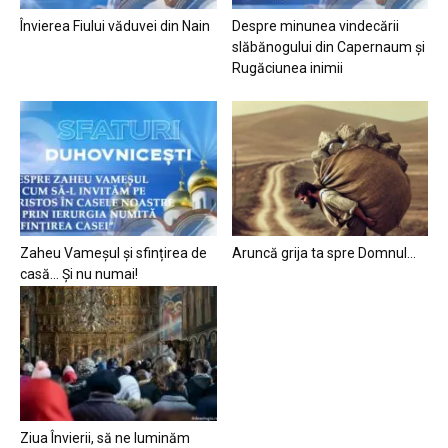
Învierea Fiului văduvei din Nain
Despre minunea vindecării
slăbănogului din Capernaum și
Rugăciunea inimii
Zaheu Vameșul și sfințirea de
Aruncă grija ta spre Domnul…
casă… Și nu numai!
Ziua Învierii, să ne luminăm