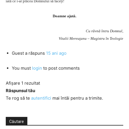
iată ce i-ar plăcea Domnului să faceți!
Doamne ajută.
Cu râvnă întru Domnul,
Vitalii Mereuţanu – Magistru în Teologie
Guest
a răspuns
15 ani ago
You must
login
to post comments
Afișare 1 rezultat
Răspunsul tău
Te rog să te
autentifici
mai întâi pentru a trimite.
Căutare