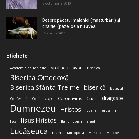
5 octombrie 2010
Despre păcatul malahiei (masturbării) şi
onaniei (pazei de a nu avea...
15 aprilie 2010
Etichete
Anul nou
avort
Academia de Teologie
Biserica
Biserica Ortodoxă
Biserica Sfânta Treime
biserică
Botezul
dragoste
copil
Coronavirus
Cruce
Conferință
Copii
Dumnezeu
Hristos
Icoana
Ierusalim
Iisus Hristos
Iisus
Ilarion Boian
Israel
Lucășeuca
mamă
Mitropolia
Mitropolia Moldovei;