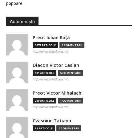
popoare…
Autorii noștri
Preot Iulian Raţă
3878 ARTICOLE
6 COMENTARII
http://www.ortodoxia.md
Diacon Victor Casian
581 ARTICOLE
5 COMENTARII
http://www.ortodoxia.md
Preot Victor Mihalachi
210 ARTICOLE
1 COMENTARII
http://www.ortodoxia.md
Cvasniuc Tatiana
88 ARTICOLE
0 COMENTARII