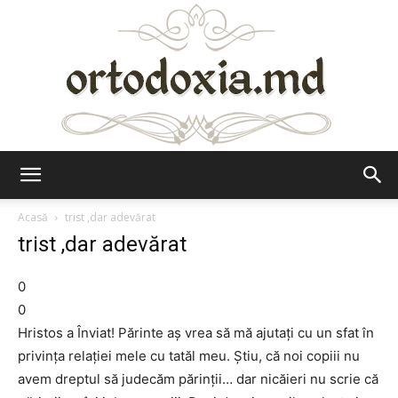
Ortodoxia.md
Acasă
trist ,dar adevărat
trist ,dar adevărat
0
0
Hristos a Înviat! Părinte aș vrea să mă ajutați cu un sfat în
privința relației mele cu tatăl meu. Știu, că noi copiii nu
avem dreptul să judecăm părinții… dar nicăieri nu scrie că