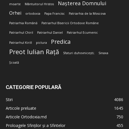
Nașterea Domnului
moarte
Mântuitorul Hristos
Orhei
ortodoxia
Papa Francisc
Patriarhia de la Moscova
Patriarhia Română
Patriarhul Bisericii Ortodoxe Române
Patriarhul Chiril
Patriarhul Daniel
Patriarhul Ecumenic
Predica
Patriarhul Kirill
pictura
Preot Iulian Rață
Sfaturi duhovnicești;
Sinaxa
Școală
CATEGORIE POPULARĂ
Stiri
4086
Articole preluate
1645
Articole Ortodoxia.md
750
Proloagele Sfinților și a Sfintelor
455