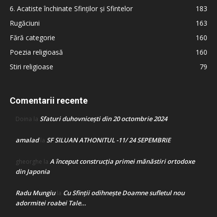
6. Acatiste închinate Sfinților și Sfintelor
183
Rugăciuni
163
Fără categorie
160
Poezia religioasă
160
Stiri religioase
79
Comentarii recente
Sfaturi duhovnicești din 20 octombrie 2024
Doina
la
amalad
SF SILUAN ATHONITUL -11/ 24 SEPEMBRIE
la
A început construcţia primei mănăstiri ortodoxe
gheorghe
la
din Japonia
Radu Mungiu
Cu Sfinții odihnește Doamne sufletul nou
la
adormitei roabei Tale…