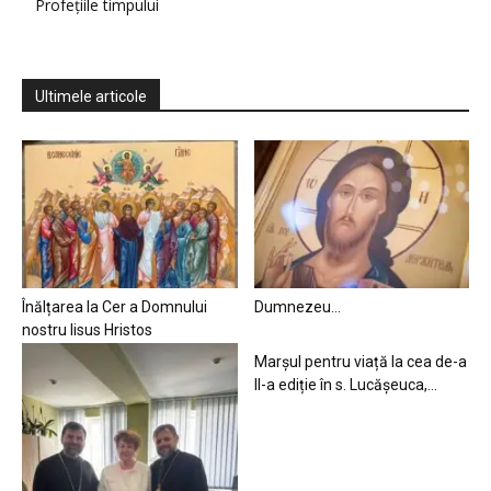
Profețiile timpului
Ultimele articole
Înălțarea la Cer a Domnului
Dumnezeu…
nostru Iisus Hristos
Marșul pentru viață la cea de-a
II-a ediție în s. Lucășeuca,...