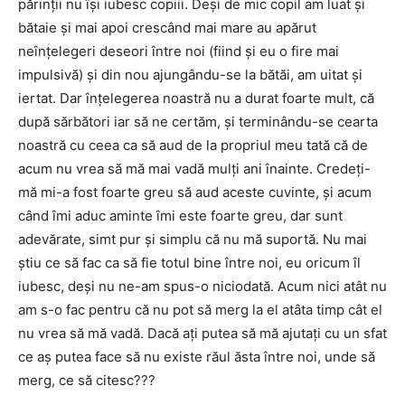
părinții nu își iubesc copiii. Deși de mic copil am luat și
bătaie și mai apoi crescând mai mare au apărut
neînțelegeri deseori între noi (fiind și eu o fire mai
impulsivă) și din nou ajungându-se la bătăi, am uitat și
iertat. Dar înțelegerea noastră nu a durat foarte mult, că
după sărbători iar să ne certăm, și terminându-se cearta
noastră cu ceea ca să aud de la propriul meu tată că de
acum nu vrea să mă mai vadă mulți ani înainte. Credeți-
mă mi-a fost foarte greu să aud aceste cuvinte, și acum
când îmi aduc aminte îmi este foarte greu, dar sunt
adevărate, simt pur și simplu că nu mă suportă. Nu mai
știu ce să fac ca să fie totul bine între noi, eu oricum îl
iubesc, deși nu ne-am spus-o niciodată. Acum nici atât nu
am s-o fac pentru că nu pot să merg la el atâta timp cât el
nu vrea să mă vadă. Dacă ați putea să mă ajutați cu un sfat
ce aș putea face să nu existe răul ăsta între noi, unde să
merg, ce să citesc???