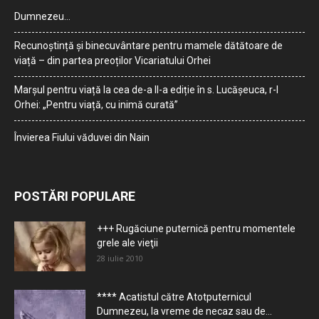
Dumnezeu…
Recunoștință și binecuvântare pentru mamele dătătoare de
viață – din partea preoților Vicariatului Orhei
Marșul pentru viață la cea de-a II-a ediție în s. Lucășeuca, r-l
Orhei: „Pentru viață, cu inimă curată”
Învierea Fiului văduvei din Nain
POSTĂRI POPULARE
+++ Rugăciune puternică pentru momentele
grele ale vieţii
28 iulie 2010
**** Acatistul către Atotputernicul
Dumnezeu, la vreme de necaz sau de...