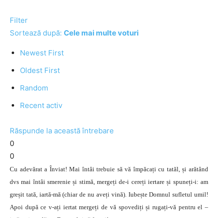
Filter
Sortează după:
Cele mai multe voturi
Newest First
Oldest First
Random
Recent activ
Răspunde la această întrebare
0
0
Cu adevărat a Înviat! Mai întâi trebuie să vă împăcați cu tatăl, și arătând
dvs mai întâi smerenie și stimă, mergeți de-i cereți iertare și spuneți-i: am
greșit tată, iartă-mă (chiar de nu aveți vină). Iubește Domnul sufletul umil!
Apoi după ce v-ați iertat mergeți de vă spovediți și rugați-vă pentru el –