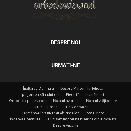
DESPRE NOI
URMAȚI-NE
Înălțarea Domnului
Despre Martorii lui Iehova
pogorirea-sfintului-duh
Piedici în calea mîntuirii
Ortodoxia pentru copii
Păcatul avortului
Păcatul vrăjitoriilor
Crucea preoției
Despre vaccine
Frământările sufletești ale tinerilor
Postul Mare
Învierea Domnului
Sa finisam impreuna biserica din lucaseuca
Despre vaccine