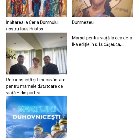
Înălțarea la Cer a Domnului
Dumnezeu…
nostru Iisus Hristos
Marșul pentru viață la cea de-a
II-a ediție în s. Lucășeuca,...
Recunoștință și binecuvântare
pentru mamele dătătoare de
viață – din partea...