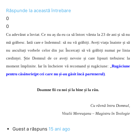
Răspunde la această întrebare
0
0
Cu adevărat a înviat. Ce nu aș da eu ca să întorc vârsta la 23 de ani și să nu
mă grăbesc. Iată care e îndemnul: să nu vă grăbiți. Aveți viața înainte și să
nu ascultați vorbele celor din jur. Încercați să vă grăbiți numai pe linia
credinței. Știe Domnul de ce aveți nevoie și care lipsuri trebuiesc la
moment împlinite. Iar în încheiere vă recomand și rugăciune: „
Rugăciune
pentru căsătorie(pt cei care nu și-au găsit încă partenerul)
.
Doamne fii cu noi și la bine și la rău.
Cu râvnă întru Domnul,
Vitalii Mereuţanu – Magistru în Teologie
Guest
a răspuns
15 ani ago