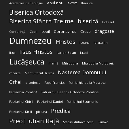
Anul nou
avort
Academia de Teologie
Biserica
Biserica Ortodoxă
Biserica Sfânta Treime
biserică
Botezul
dragoste
copil
Coronavirus
Cruce
Conferință
Copii
Dumnezeu
Hristos
Icoana
Ierusalim
Iisus Hristos
Iisus
Ilarion Boian
Israel
Lucășeuca
mamă
Mitropolia
Mitropolia Moldovei;
Nașterea Domnului
moarte
Mântuitorul Hristos
Orhei
ortodoxia
Papa Francisc
Patriarhia de la Moscova
Patriarhia Română
Patriarhul Bisericii Ortodoxe Române
Patriarhul Chiril
Patriarhul Daniel
Patriarhul Ecumenic
Predica
Patriarhul Kirill
pictura
Preot Iulian Rață
Sfaturi duhovnicești;
Sinaxa