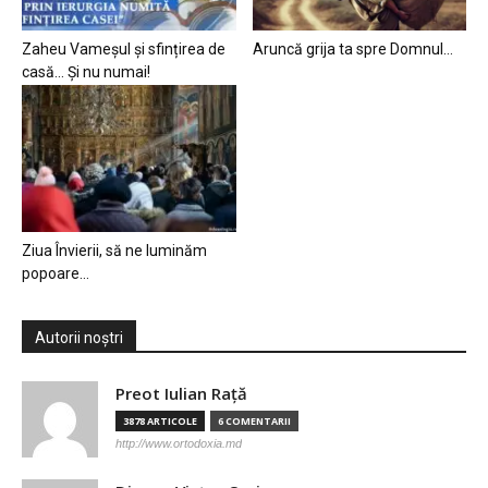
Zaheu Vameșul și sfințirea de
Aruncă grija ta spre Domnul…
casă… Și nu numai!
Ziua Învierii, să ne luminăm
popoare…
Autorii noștri
Preot Iulian Raţă
3878 ARTICOLE
6 COMENTARII
http://www.ortodoxia.md