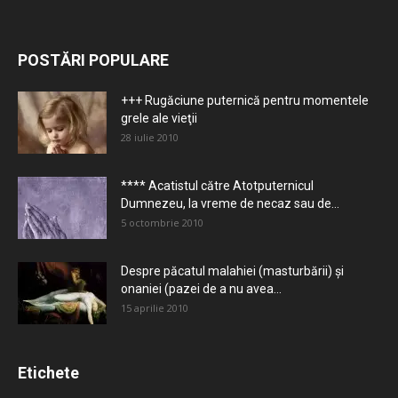
POSTĂRI POPULARE
+++ Rugăciune puternică pentru momentele
grele ale vieţii
28 iulie 2010
**** Acatistul către Atotputernicul
Dumnezeu, la vreme de necaz sau de...
5 octombrie 2010
Despre păcatul malahiei (masturbării) şi
onaniei (pazei de a nu avea...
15 aprilie 2010
Etichete