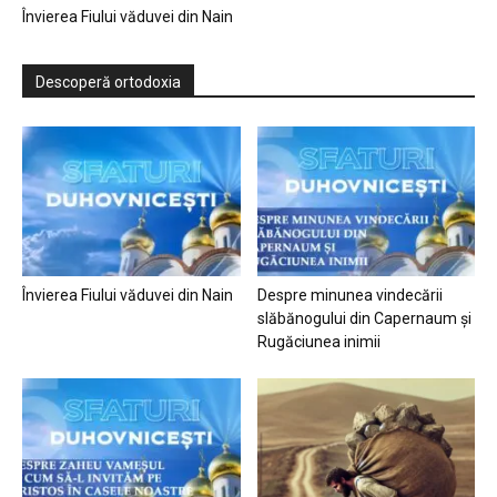
Învierea Fiului văduvei din Nain
Descoperă ortodoxia
Învierea Fiului văduvei din Nain
Despre minunea vindecării
slăbănogului din Capernaum și
Rugăciunea inimii