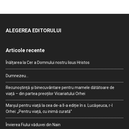
ALEGEREA EDITORULUI
Articole recente
Înălțarea la Cer a Domnului nostru Iisus Hristos
Dumnezeu…
Recunoștință și binecuvântare pentru mamele dătătoare de
viață – din partea preoților Vicariatului Orhei
Marșul pentru viață la cea de-a II-a ediție în s. Lucășeuca, r-l
Orhei: „Pentru viață, cu inimă curată”
Învierea Fiului văduvei din Nain