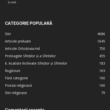
Școală
CATEGORIE POPULARĂ
Stiri
4086
Articole preluate
1645
Articole Ortodoxia.md
750
Proloagele Sfinților și a Sfintelor
455
6. Acatiste închinate Sfinților și Sfintelor
183
Rugăciuni
163
Fără categorie
160
Poezia religioasă
160
Stiri religioase
79
Comentarii recente