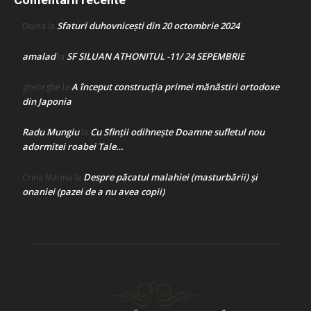
Sfaturi duhovnicești din 20 octombrie 2024
Doina
la
amalad
SF SILUAN ATHONITUL -11/ 24 SEPEMBRIE
la
A început construcţia primei mănăstiri ortodoxe
gheorghe
la
din Japonia
Radu Mungiu
Cu Sfinții odihnește Doamne sufletul nou
la
adormitei roabei Tale…
Despre păcatul malahiei (masturbării) şi
Crina Marina
la
onaniei (pazei de a nu avea copii)