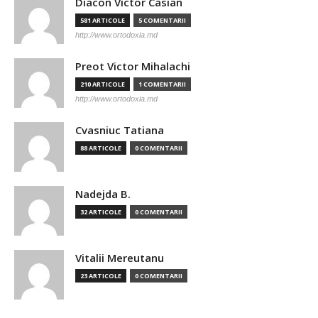
Diacon Victor Casian
581 ARTICOLE
5 COMENTARII
http://www.ortodoxia.md
Preot Victor Mihalachi
210 ARTICOLE
1 COMENTARII
http://www.ortodoxia.md
Cvasniuc Tatiana
88 ARTICOLE
0 COMENTARII
Nadejda B.
32 ARTICOLE
0 COMENTARII
Vitalii Mereutanu
23 ARTICOLE
0 COMENTARII