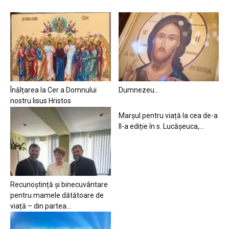
Înălțarea la Cer a Domnului
Dumnezeu…
nostru Iisus Hristos
Marșul pentru viață la cea de-a
II-a ediție în s. Lucășeuca,...
Recunoștință și binecuvântare
pentru mamele dătătoare de
viață – din partea...