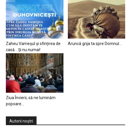
Zaheu Vameșul și sfințirea de
Aruncă grija ta spre Domnul…
casă… Și nu numai!
Ziua Învierii, să ne luminăm
popoare…
Autorii noștri