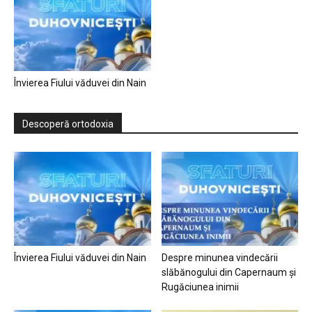
Învierea Fiului văduvei din Nain
Descoperă ortodoxia
Învierea Fiului văduvei din Nain
Despre minunea vindecării
slăbănogului din Capernaum și
Rugăciunea inimii