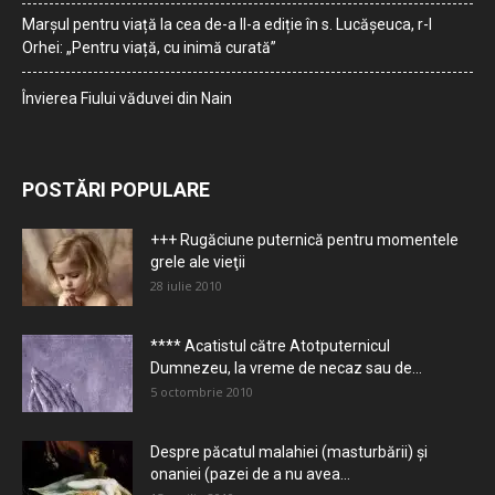
Marșul pentru viață la cea de-a II-a ediție în s. Lucășeuca, r-l
Orhei: „Pentru viață, cu inimă curată”
Învierea Fiului văduvei din Nain
POSTĂRI POPULARE
+++ Rugăciune puternică pentru momentele
grele ale vieţii
28 iulie 2010
**** Acatistul către Atotputernicul
Dumnezeu, la vreme de necaz sau de...
5 octombrie 2010
Despre păcatul malahiei (masturbării) şi
onaniei (pazei de a nu avea...