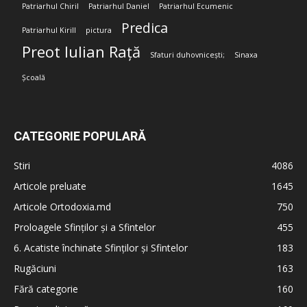
Patriarhul Chiril
Patriarhul Daniel
Patriarhul Ecumenic
Predica
Patriarhul Kirill
pictura
Preot Iulian Rață
Sfaturi duhovnicești;
Sinaxa
Școală
CATEGORIE POPULARĂ
Stiri
4086
Articole preluate
1645
Articole Ortodoxia.md
750
Proloagele Sfinților și a Sfintelor
455
6. Acatiste închinate Sfinților și Sfintelor
183
Rugăciuni
163
Fără categorie
160