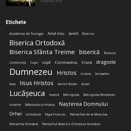
15 aprilie 2010
Etichete
Anul nou
avort
Academia de Teologie
Biserica
Biserica Ortodoxă
Biserica Sfânta Treime
biserică
Botezul
dragoste
copil
Coronavirus
Cruce
Conferință
Copii
Dumnezeu
Hristos
Icoana
Ierusalim
Iisus Hristos
Iisus
Ilarion Boian
Israel
Lucășeuca
mamă
Mitropolia
Mitropolia Moldovei;
Nașterea Domnului
moarte
Mântuitorul Hristos
Orhei
ortodoxia
Papa Francisc
Patriarhia de la Moscova
Patriarhia Română
Patriarhul Bisericii Ortodoxe Române