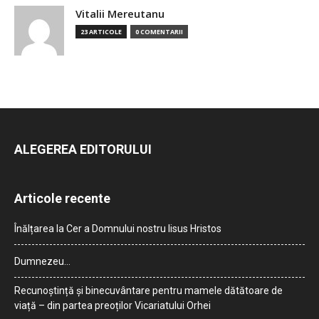
Vitalii Mereutanu
23 ARTICOLE
0 COMENTARII
ALEGEREA EDITORULUI
Articole recente
Înălțarea la Cer a Domnului nostru Iisus Hristos
Dumnezeu…
Recunoștință și binecuvântare pentru mamele dătătoare de
viață – din partea preoților Vicariatului Orhei