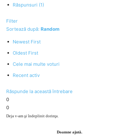
Răspunsuri (1)
Filter
Sortează după:
Random
Newest First
Oldest First
Cele mai multe voturi
Recent activ
Răspunde la această întrebare
0
0
Deja v-am şi îndeplinit dorinţa.
Doamne ajută.