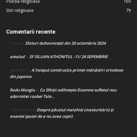
Poezia religioasă
160
Stiri religioase
79
Comentarii recente
Sfaturi duhovnicești din 20 octombrie 2024
Doina
la
amalad
SF SILUAN ATHONITUL -11/ 24 SEPEMBRIE
la
A început construcţia primei mănăstiri ortodoxe
gheorghe
la
din Japonia
Radu Mungiu
Cu Sfinții odihnește Doamne sufletul nou
la
adormitei roabei Tale…
Despre păcatul malahiei (masturbării) şi
Crina Marina
la
onaniei (pazei de a nu avea copii)