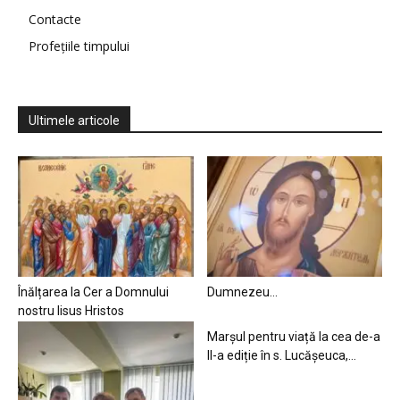
Contacte
Profețiile timpului
Ultimele articole
Înălțarea la Cer a Domnului
Dumnezeu…
nostru Iisus Hristos
Marșul pentru viață la cea de-a
II-a ediție în s. Lucășeuca,...