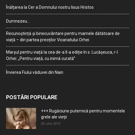
Înălțarea la Cer a Domnului nostru Iisus Hristos
Dumnezeu…
Recunoștință și binecuvântare pentru mamele dătătoare de
viață – din partea preoților Vicariatului Orhei
Marșul pentru viață la cea de-a II-a ediție în s. Lucășeuca, r-l
Orhei: „Pentru viață, cu inimă curată”
Învierea Fiului văduvei din Nain
POSTĂRI POPULARE
+++ Rugăciune puternică pentru momentele
grele ale vieţii
28 iulie 2010