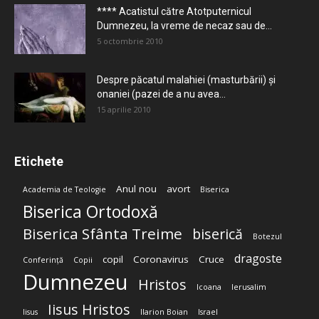
**** Acatistul către Atotputernicul
Dumnezeu, la vreme de necaz sau de...
5 octombrie 2010
Despre păcatul malahiei (masturbării) şi
onaniei (pazei de a nu avea...
15 aprilie 2010
Etichete
Anul nou
avort
Academia de Teologie
Biserica
Biserica Ortodoxă
Biserica Sfânta Treime
biserică
Botezul
dragoste
copil
Coronavirus
Cruce
Conferință
Copii
Dumnezeu
Hristos
Icoana
Ierusalim
Iisus Hristos
Iisus
Ilarion Boian
Israel