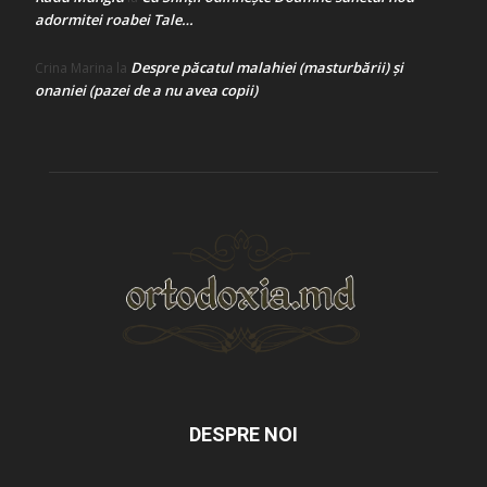
adormitei roabei Tale…
Despre păcatul malahiei (masturbării) şi
Crina Marina
la
onaniei (pazei de a nu avea copii)
DESPRE NOI