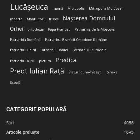
Lucășeuca
mamă
Mitropolia
Mitropolia Moldovei;
Nașterea Domnului
moarte
Mântuitorul Hristos
Orhei
ortodoxia
Papa Francisc
Patriarhia de la Moscova
Patriarhia Română
Patriarhul Bisericii Ortodoxe Române
Patriarhul Chiril
Patriarhul Daniel
Patriarhul Ecumenic
Predica
Patriarhul Kirill
pictura
Preot Iulian Rață
Sfaturi duhovnicești;
Sinaxa
Școală
CATEGORIE POPULARĂ
Stiri
4086
Articole preluate
1645