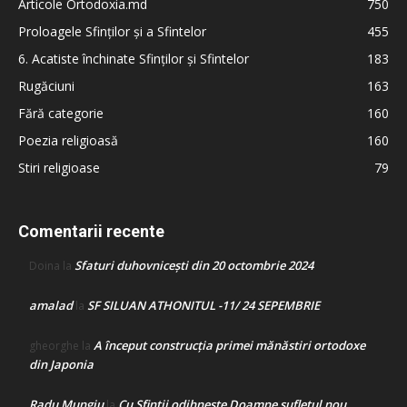
Articole Ortodoxia.md
750
Proloagele Sfinților și a Sfintelor
455
6. Acatiste închinate Sfinților și Sfintelor
183
Rugăciuni
163
Fără categorie
160
Poezia religioasă
160
Stiri religioase
79
Comentarii recente
Sfaturi duhovnicești din 20 octombrie 2024
Doina
la
amalad
SF SILUAN ATHONITUL -11/ 24 SEPEMBRIE
la
A început construcţia primei mănăstiri ortodoxe
gheorghe
la
din Japonia
Radu Mungiu
Cu Sfinții odihnește Doamne sufletul nou
la