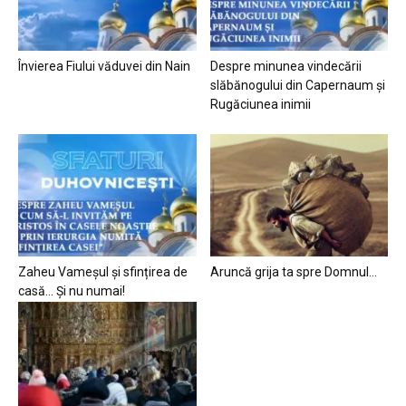
Învierea Fiului văduvei din Nain
Despre minunea vindecării
slăbănogului din Capernaum și
Rugăciunea inimii
Zaheu Vameșul și sfințirea de
Aruncă grija ta spre Domnul…
casă… Și nu numai!