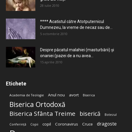
28 iulie 2010
**** Acatistul către Atotputernicul
Dumnezeu, la vreme de necaz sau de...
5 octombrie 2010
Despre păcatul malahiei (masturbării) şi
onaniei (pazei de a nu avea...
15 aprilie 2010
Etichete
Anul nou
avort
Academia de Teologie
Biserica
Biserica Ortodoxă
Biserica Sfânta Treime
biserică
Botezul
dragoste
copil
Coronavirus
Cruce
Conferință
Copii