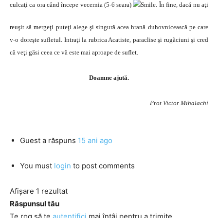
culcaţi ca ora când începe vecernia (5-6 seara)
. În fine, dacă nu aţi
reuşit să mergeţi puteţi alege şi singură acea hrană duhovnicească pe care
v-o doreşte sufletul. Intraţi la rubrica Acatiste, paraclise şi rugăciuni şi cred
că veţi găsi ceea ce vă este mai aproape de suflet.
Doamne ajută.
Prot Victor Mihalachi
Guest
a răspuns
15 ani ago
You must
login
to post comments
Afișare 1 rezultat
Răspunsul tău
Te rog să te
autentifici
mai întâi pentru a trimite.