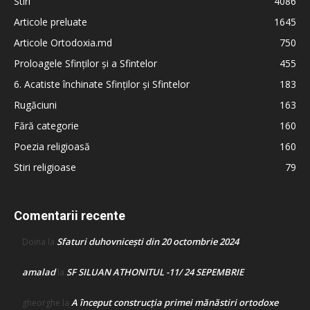
Stiri
4086
Articole preluate
1645
Articole Ortodoxia.md
750
Proloagele Sfinților și a Sfintelor
455
6. Acatiste închinate Sfinților și Sfintelor
183
Rugăciuni
163
Fără categorie
160
Poezia religioasă
160
Stiri religioase
79
Comentarii recente
Sfaturi duhovnicești din 20 octombrie 2024
Doina
la
amalad
SF SILUAN ATHONITUL -11/ 24 SEPEMBRIE
la
A început construcţia primei mănăstiri ortodoxe
gheorghe
la