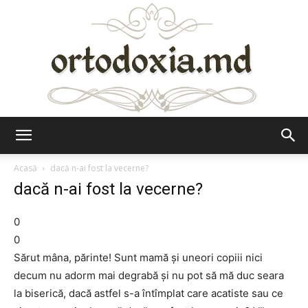
Ortodoxia.md
Acasă
dacă n-ai fost la vecerne?
dacă n-ai fost la vecerne?
0
0
Sărut mâna, părinte! Sunt mamă şi uneori copiii nici
decum nu adorm mai degrabă şi nu pot să mă duc seara
la biserică, dacă astfel s-a întîmplat care acatiste sau ce