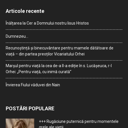
Articole recente
Înălțarea la Cer a Domnului nostru Iisus Hristos
Dumnezeu…
Recunoștință și binecuvântare pentru mamele dătătoare de
viață – din partea preoților Vicariatului Orhei
Marșul pentru viață la cea de-a II-a ediție în s. Lucășeuca, r-l
Orhei: „Pentru viață, cu inimă curată”
Învierea Fiului văduvei din Nain
POSTĂRI POPULARE
+++ Rugăciune puternică pentru momentele
grele ale vieţii