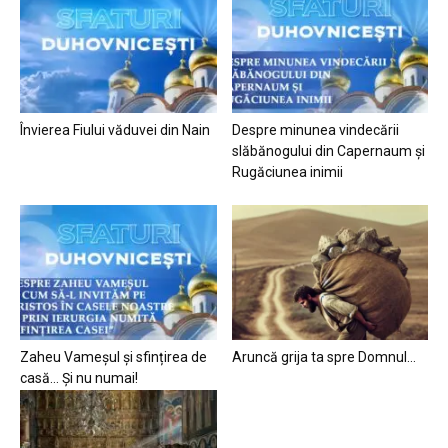
Învierea Fiului văduvei din Nain
Despre minunea vindecării
slăbănogului din Capernaum și
Rugăciunea inimii
Zaheu Vameșul și sfințirea de
Aruncă grija ta spre Domnul…
casă… Și nu numai!