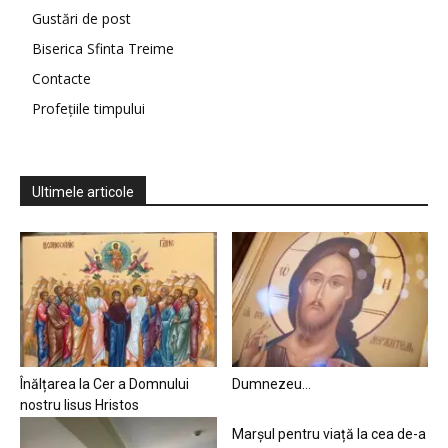
Gustări de post
Biserica Sfinta Treime
Contacte
Profețiile timpului
Ultimele articole
Înălțarea la Cer a Domnului
Dumnezeu…
nostru Iisus Hristos
Marșul pentru viață la cea de-a