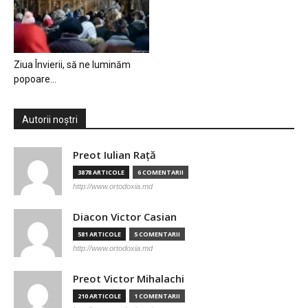
Ziua Învierii, să ne luminăm
popoare…
Autorii noștri
Preot Iulian Raţă
3878 ARTICOLE
6 COMENTARII
http://www.ortodoxia.md
Diacon Victor Casian
581 ARTICOLE
5 COMENTARII
http://www.ortodoxia.md
Preot Victor Mihalachi
210 ARTICOLE
1 COMENTARII