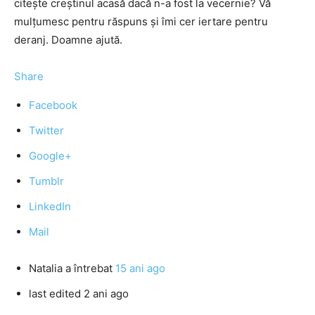
citeşte creştinul acasă dacă n-a fost la vecernie? Vă
mulţumesc pentru răspuns şi îmi cer iertare pentru
deranj. Doamne ajută.
Share
Facebook
Twitter
Google+
Tumblr
LinkedIn
Mail
Natalia
a întrebat
15 ani ago
last edited 2 ani ago