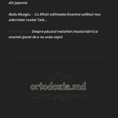
din Japonia
Radu Mungiu
Cu Sfinții odihnește Doamne sufletul nou
la
adormitei roabei Tale…
Despre păcatul malahiei (masturbării) şi
Crina Marina
la
onaniei (pazei de a nu avea copii)