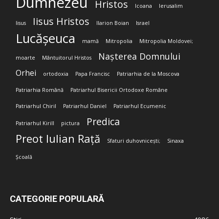
Dumnezeu
Hristos
Icoana
Ierusalim
Iisus Hristos
Iisus
Ilarion Boian
Israel
Lucășeuca
mamă
Mitropolia
Mitropolia Moldovei;
Nașterea Domnului
moarte
Mântuitorul Hristos
Orhei
ortodoxia
Papa Francisc
Patriarhia de la Moscova
Patriarhia Română
Patriarhul Bisericii Ortodoxe Române
Patriarhul Chiril
Patriarhul Daniel
Patriarhul Ecumenic
Predica
Patriarhul Kirill
pictura
Preot Iulian Rață
Sfaturi duhovnicești;
Sinaxa
Școală
CATEGORIE POPULARĂ