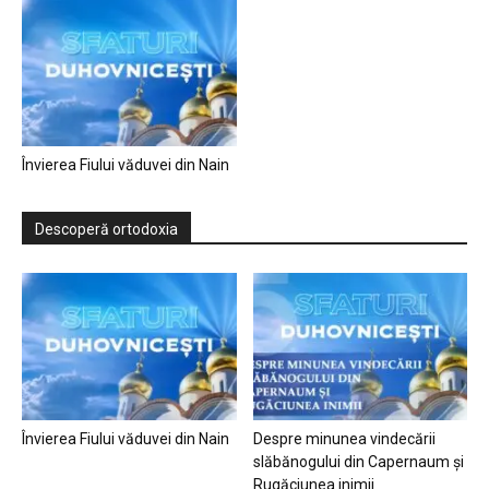
Învierea Fiului văduvei din Nain
Descoperă ortodoxia
Învierea Fiului văduvei din Nain
Despre minunea vindecării
slăbănogului din Capernaum și
Rugăciunea inimii