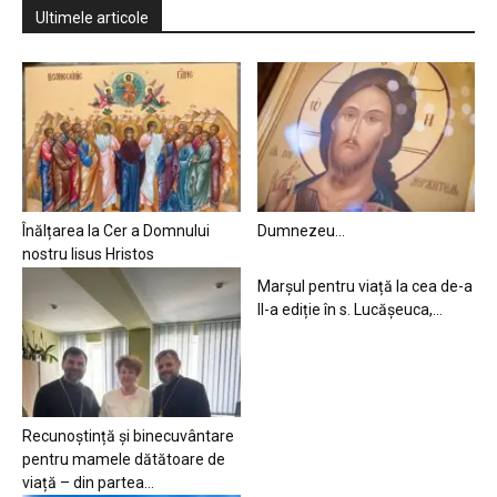
Ultimele articole
Înălțarea la Cer a Domnului
Dumnezeu…
nostru Iisus Hristos
Marșul pentru viață la cea de-a
II-a ediție în s. Lucășeuca,...
Recunoștință și binecuvântare
pentru mamele dătătoare de
viață – din partea...