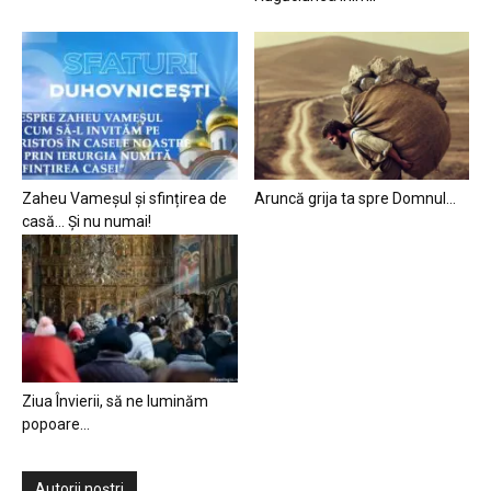
Zaheu Vameșul și sfințirea de
Aruncă grija ta spre Domnul…
casă… Și nu numai!
Ziua Învierii, să ne luminăm
popoare…
Autorii noștri