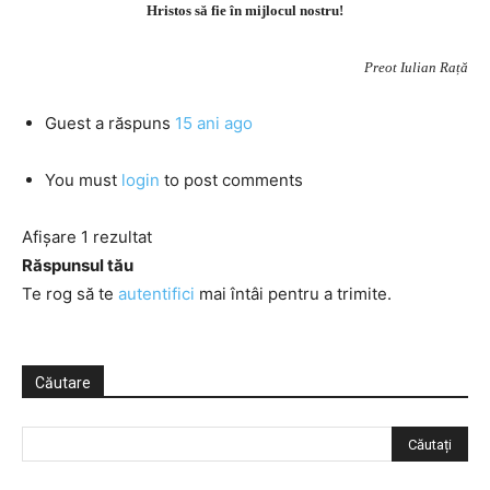
Hristos să fie în mijlocul nostru!
Preot Iulian Rață
Guest
a răspuns
15 ani ago
You must
login
to post comments
Afișare 1 rezultat
Răspunsul tău
Te rog să te
autentifici
mai întâi pentru a trimite.
Căutare