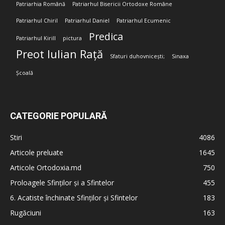
Patriarhia Română
Patriarhul Bisericii Ortodoxe Române
Patriarhul Chiril
Patriarhul Daniel
Patriarhul Ecumenic
Predica
Patriarhul Kirill
pictura
Preot Iulian Rață
Sfaturi duhovnicești;
Sinaxa
Școală
CATEGORIE POPULARĂ
Stiri
4086
Articole preluate
1645
Articole Ortodoxia.md
750
Proloagele Sfinților și a Sfintelor
455
6. Acatiste închinate Sfinților și Sfintelor
183
Rugăciuni
163