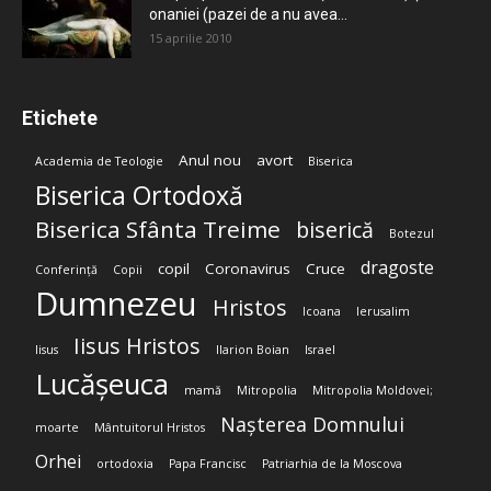
onaniei (pazei de a nu avea...
15 aprilie 2010
Etichete
Anul nou
avort
Academia de Teologie
Biserica
Biserica Ortodoxă
Biserica Sfânta Treime
biserică
Botezul
dragoste
copil
Coronavirus
Cruce
Conferință
Copii
Dumnezeu
Hristos
Icoana
Ierusalim
Iisus Hristos
Iisus
Ilarion Boian
Israel
Lucășeuca
mamă
Mitropolia
Mitropolia Moldovei;
Nașterea Domnului
moarte
Mântuitorul Hristos
Orhei
ortodoxia
Papa Francisc
Patriarhia de la Moscova