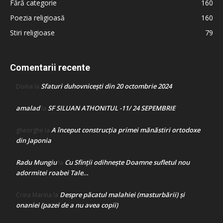
Fără categorie
160
Poezia religioasă
160
Stiri religioase
79
Comentarii recente
Sfaturi duhovnicești din 20 octombrie 2024
Doina
la
amalad
SF SILUAN ATHONITUL -11/ 24 SEPEMBRIE
la
A început construcţia primei mănăstiri ortodoxe
gheorghe
la
din Japonia
Radu Mungiu
Cu Sfinții odihnește Doamne sufletul nou
la
adormitei roabei Tale…
Despre păcatul malahiei (masturbării) şi
Crina Marina
la
onaniei (pazei de a nu avea copii)