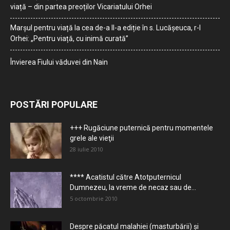
viață – din partea preoților Vicariatului Orhei
Marșul pentru viață la cea de-a II-a ediție în s. Lucășeuca, r-l
Orhei: „Pentru viață, cu inimă curată”
Învierea Fiului văduvei din Nain
POSTĂRI POPULARE
+++ Rugăciune puternică pentru momentele
grele ale vieţii
28 iulie 2010
**** Acatistul către Atotputernicul
Dumnezeu, la vreme de necaz sau de...
5 octombrie 2010
Despre păcatul malahiei (masturbării) şi