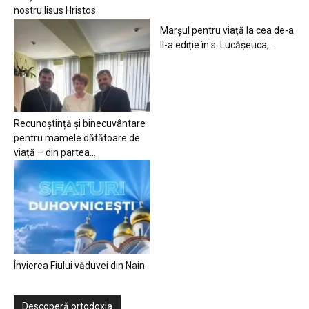
nostru Iisus Hristos
Marșul pentru viață la cea de-a
II-a ediție în s. Lucășeuca,...
Recunoștință și binecuvântare
pentru mamele dătătoare de
viață – din partea...
Învierea Fiului văduvei din Nain
Descoperă ortodoxia