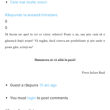
Cele mai multe voturi
Răspunde la această întrebare
0
0
Să facem un apel la cei ce citesc rubrica! Poate o au, sau știu cum să o
găsească frații noștri! Vă rugăm, dacă cineva are posibilitate și știe unde o
poate găsi, scrieți-ne!
Dumnezeu să vă aibă în pază!
Preot Iulian Rață
Guest
a răspuns
15 ani ago
You must
login
to post comments