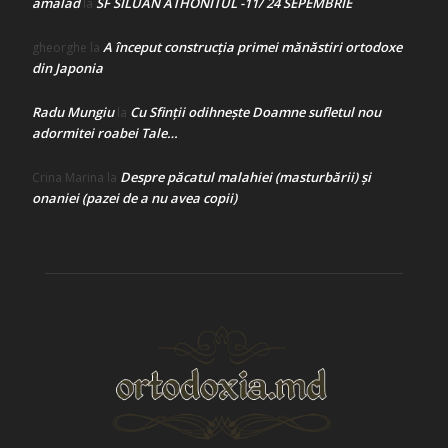
amalad
SF SILUAN ATHONITUL -11/ 24 SEPEMBRIE
la
A început construcţia primei mănăstiri ortodoxe
gheorghe
la
din Japonia
Radu Mungiu
Cu Sfinții odihnește Doamne sufletul nou
la
adormitei roabei Tale…
Despre păcatul malahiei (masturbării) şi
Crina Marina
la
onaniei (pazei de a nu avea copii)