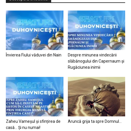
Învierea Fiului văduvei din Nain
Despre minunea vindecării
slăbănogului din Capernaum și
Rugăciunea inimii
Zaheu Vameșul și sfințirea de
Aruncă grija ta spre Domnul…
casă… Și nu numai!