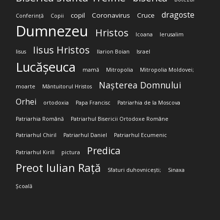
dragoste
copil
Coronavirus
Cruce
Conferință
Copii
Dumnezeu
Hristos
Icoana
Ierusalim
Iisus Hristos
Iisus
Ilarion Boian
Israel
Lucășeuca
mamă
Mitropolia
Mitropolia Moldovei;
Nașterea Domnului
moarte
Mântuitorul Hristos
Orhei
ortodoxia
Papa Francisc
Patriarhia de la Moscova
Patriarhia Română
Patriarhul Bisericii Ortodoxe Române
Patriarhul Chiril
Patriarhul Daniel
Patriarhul Ecumenic
Predica
Patriarhul Kirill
pictura
Preot Iulian Rață
Sfaturi duhovnicești;
Sinaxa
Școală