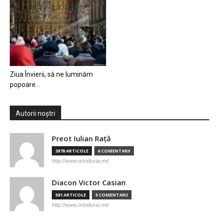
Ziua Învierii, să ne luminăm
popoare…
Autorii noștri
Preot Iulian Raţă
3878 ARTICOLE
6 COMENTARII
http://www.ortodoxia.md
Diacon Victor Casian
581 ARTICOLE
5 COMENTARII
http://www.ortodoxia.md