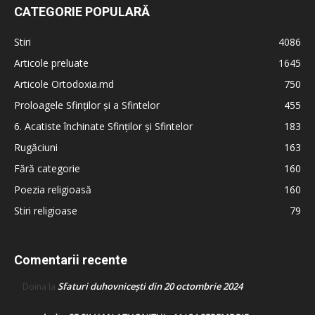
CATEGORIE POPULARĂ
Stiri
4086
Articole preluate
1645
Articole Ortodoxia.md
750
Proloagele Sfinților și a Sfintelor
455
6. Acatiste închinate Sfinților și Sfintelor
183
Rugăciuni
163
Fără categorie
160
Poezia religioasă
160
Stiri religioase
79
Comentarii recente
Sfaturi duhovnicești din 20 octombrie 2024
Doina
la