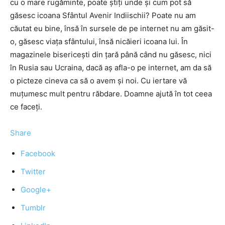
cu o mare rugăminte, poate ştiţi unde şi cum pot să
găsesc icoana Sfântul Avenir Indiischii? Poate nu am
căutat eu bine, însă în sursele de pe internet nu am găsit-
o, găsesc viaţa sfântului, însă nicăieri icoana lui. În
magazinele bisericeşti din ţară până când nu găsesc, nici
în Rusia sau Ucraina, dacă aş afla-o pe internet, am da să
o picteze cineva ca să o avem şi noi. Cu iertare vă
muţumesc mult pentru răbdare. Doamne ajută în tot ceea
ce faceţi.
Share
Facebook
Twitter
Google+
Tumblr