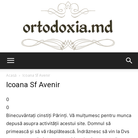
Ortodoxia.md
Acasă
Icoana Sf Avenir
Icoana Sf Avenir
0
0
Binecuvântaţi cinstiţi Părinţi. Vă mulţumesc pentru munca
depusă asupra activităţii acestui site. Domnul să
primească şi să vă răsplătească. Îndrăznesc să vin la Dvs