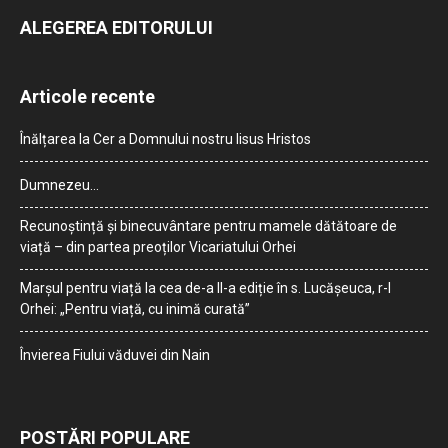
ALEGEREA EDITORULUI
Articole recente
Înălțarea la Cer a Domnului nostru Iisus Hristos
Dumnezeu…
Recunoștință și binecuvântare pentru mamele dătătoare de
viață – din partea preoților Vicariatului Orhei
Marșul pentru viață la cea de-a II-a ediție în s. Lucășeuca, r-l
Orhei: „Pentru viață, cu inimă curată”
Învierea Fiului văduvei din Nain
POSTĂRI POPULARE