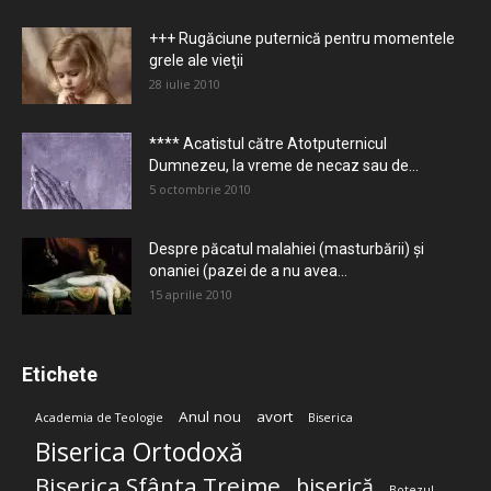
+++ Rugăciune puternică pentru momentele
grele ale vieţii
28 iulie 2010
**** Acatistul către Atotputernicul
Dumnezeu, la vreme de necaz sau de...
5 octombrie 2010
Despre păcatul malahiei (masturbării) şi
onaniei (pazei de a nu avea...
15 aprilie 2010
Etichete
Anul nou
avort
Academia de Teologie
Biserica
Biserica Ortodoxă
Biserica Sfânta Treime
biserică
Botezul