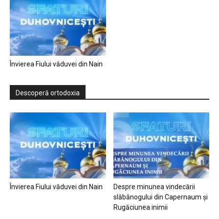
Învierea Fiului văduvei din Nain
Descoperă ortodoxia
Învierea Fiului văduvei din Nain
Despre minunea vindecării
slăbănogului din Capernaum și
Rugăciunea inimii