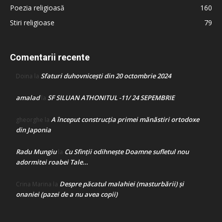
Poezia religioasă
160
Stiri religioase
79
Comentarii recente
Sfaturi duhovnicești din 20 octombrie 2024
Doina
la
amalad
SF SILUAN ATHONITUL -11/ 24 SEPEMBRIE
la
A început construcţia primei mănăstiri ortodoxe
gheorghe
la
din Japonia
Radu Mungiu
Cu Sfinții odihnește Doamne sufletul nou
la
adormitei roabei Tale…
Despre păcatul malahiei (masturbării) şi
Crina Marina
la
onaniei (pazei de a nu avea copii)