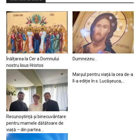
Înălțarea la Cer a Domnului
Dumnezeu…
nostru Iisus Hristos
Marșul pentru viață la cea de-a
II-a ediție în s. Lucășeuca,...
Recunoștință și binecuvântare
pentru mamele dătătoare de
viață – din partea...