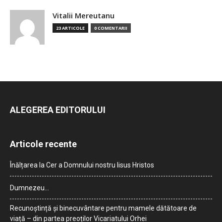
Vitalii Mereutanu
23 ARTICOLE
0 COMENTARII
ALEGEREA EDITORULUI
Articole recente
Înălțarea la Cer a Domnului nostru Iisus Hristos
Dumnezeu…
Recunoștință și binecuvântare pentru mamele dătătoare de
viață – din partea preoților Vicariatului Orhei