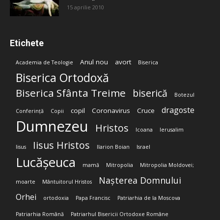
15 aprilie 2010
Etichete
Anul nou
avort
Academia de Teologie
Biserica
Biserica Ortodoxă
Biserica Sfânta Treime
biserică
Botezul
dragoste
copil
Coronavirus
Cruce
Conferință
Copii
Dumnezeu
Hristos
Icoana
Ierusalim
Iisus Hristos
Iisus
Ilarion Boian
Israel
Lucășeuca
mamă
Mitropolia
Mitropolia Moldovei;
Nașterea Domnului
moarte
Mântuitorul Hristos
Orhei
ortodoxia
Papa Francisc
Patriarhia de la Moscova
Patriarhia Română
Patriarhul Bisericii Ortodoxe Române