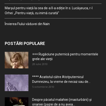
Marșul pentru viață la cea de-a II-a ediție în s. Lucășeuca, r-l
Orhei: „Pentru viață, cu inimă curată”
Învierea Fiului văduvei din Nain
POSTĂRI POPULARE
+++ Rugăciune puternică pentru momentele
grele ale vieţii
28 iulie 2010
**** Acatistul către Atotputernicul
Dumnezeu, la vreme de necaz sau de...
5 octombrie 2010
Despre păcatul malahiei (masturbării) şi
onaniei (pazei de a nu avea...