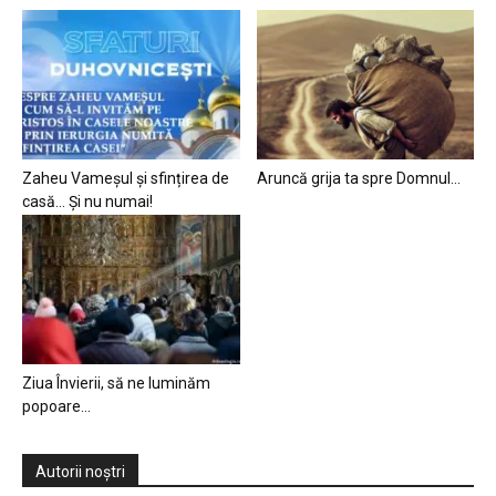
Zaheu Vameșul și sfințirea de
Aruncă grija ta spre Domnul…
casă… Și nu numai!
Ziua Învierii, să ne luminăm
popoare…
Autorii noștri