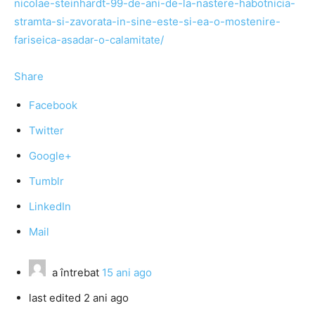
nicolae-steinhardt-99-de-ani-de-la-nastere-habotnicia-
stramta-si-zavorata-in-sine-este-si-ea-o-mostenire-
fariseica-asadar-o-calamitate/
Share
Facebook
Twitter
Google+
Tumblr
LinkedIn
Mail
a întrebat
15 ani ago
last edited 2 ani ago