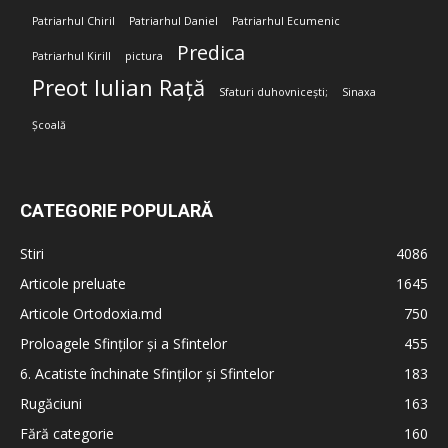
Patriarhul Chiril
Patriarhul Daniel
Patriarhul Ecumenic
Predica
Patriarhul Kirill
pictura
Preot Iulian Rață
Sfaturi duhovnicești;
Sinaxa
Școală
CATEGORIE POPULARĂ
Stiri
4086
Articole preluate
1645
Articole Ortodoxia.md
750
Proloagele Sfinților și a Sfintelor
455
6. Acatiste închinate Sfinților și Sfintelor
183
Rugăciuni
163
Fără categorie
160