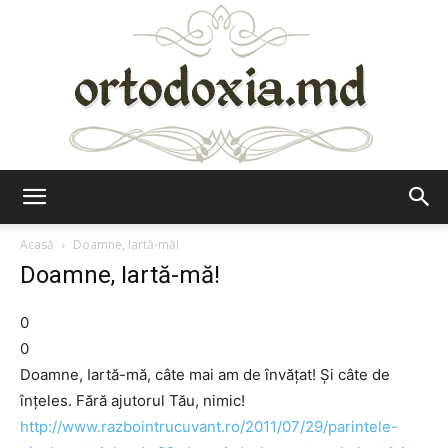
Ortodoxia.md
Acasă
Doamne, Iartă-mă!
Doamne, Iartă-mă!
0
0
Doamne, Iartă-mă, câte mai am de învăţat! Şi câte de
înţeles. Fără ajutorul Tău, nimic!
http://www.razbointrucuvant.ro/2011/07/29/parintele-