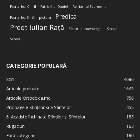
Patriarhul Chiril
Patriarhul Daniel
Patriarhul Ecumenic
Predica
Patriarhul Kirill
pictura
Preot Iulian Rață
Sfaturi duhovnicești;
Sinaxa
Școală
CATEGORIE POPULARĂ
Stiri
4086
Articole preluate
1645
Articole Ortodoxia.md
750
Proloagele Sfinților și a Sfintelor
455
6. Acatiste închinate Sfinților și Sfintelor
183
Rugăciuni
163
Fără categorie
160