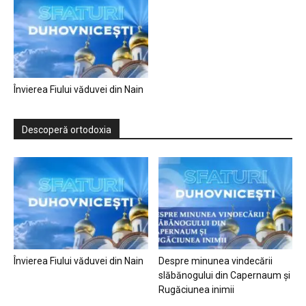
Învierea Fiului văduvei din Nain
Descoperă ortodoxia
Învierea Fiului văduvei din Nain
Despre minunea vindecării
slăbănogului din Capernaum și
Rugăciunea inimii