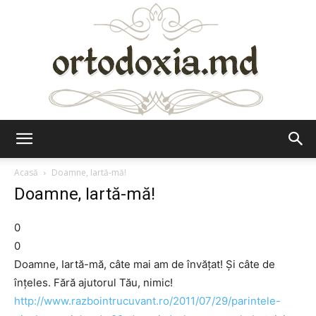
Ortodoxia.md
Acasă
Doamne, Iartă-mă!
Doamne, Iartă-mă!
0
0
Doamne, Iartă-mă, câte mai am de învăţat! Şi câte de
înţeles. Fără ajutorul Tău, nimic!
http://www.razbointrucuvant.ro/2011/07/29/parintele-