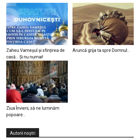
Zaheu Vameșul și sfințirea de
Aruncă grija ta spre Domnul…
casă… Și nu numai!
Ziua Învierii, să ne luminăm
popoare…
Autorii noștri