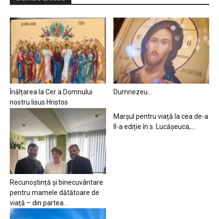
Înălțarea la Cer a Domnului
Dumnezeu…
nostru Iisus Hristos
Marșul pentru viață la cea de-a
II-a ediție în s. Lucășeuca,...
Recunoștință și binecuvântare
pentru mamele dătătoare de
viață – din partea...