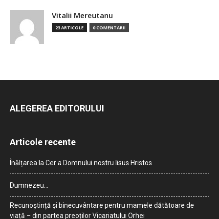
Vitalii Mereutanu
23 ARTICOLE
0 COMENTARII
ALEGEREA EDITORULUI
Articole recente
Înălțarea la Cer a Domnului nostru Iisus Hristos
Dumnezeu…
Recunoștință și binecuvântare pentru mamele dătătoare de
viață – din partea preoților Vicariatului Orhei