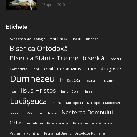
15 aprilie 2010
Etichete
Anul nou
avort
Academia de Teologie
Biserica
Biserica Ortodoxă
Biserica Sfânta Treime
biserică
Botezul
dragoste
copil
Coronavirus
Cruce
Conferință
Copii
Dumnezeu
Hristos
Icoana
Ierusalim
Iisus Hristos
Iisus
Ilarion Boian
Israel
Lucășeuca
mamă
Mitropolia
Mitropolia Moldovei;
Nașterea Domnului
moarte
Mântuitorul Hristos
Orhei
ortodoxia
Papa Francisc
Patriarhia de la Moscova
Patriarhia Română
Patriarhul Bisericii Ortodoxe Române