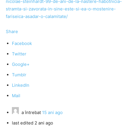
nicolae-steinhardt-99-de-ani-de-la-nastere-habotnicia-
stramta-si-zavorata-in-sine-este-si-ea-o-mostenire-
fariseica-asadar-o-calamitate/
Share
Facebook
Twitter
Google+
Tumblr
LinkedIn
Mail
a întrebat
15 ani ago
last edited 2 ani ago