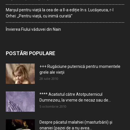
Marșul pentru viață la cea de-a II-a ediție în s. Lucășeuca, r-l
Orhei: „Pentru viață, cu inimă curată”
Învierea Fiului văduvei din Nain
POSTĂRI POPULARE
+++ Rugăciune puternică pentru momentele
grele ale vieţii
28 iulie 2010
**** Acatistul către Atotputernicul
Dumnezeu, la vreme de necaz sau de...
5 octombrie 2010
Despre păcatul malahiei (masturbării) şi
onaniei (pazei de a nu avea...