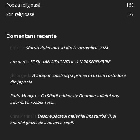
Poezia religioasă
160
Stiri religioase
79
Comentarii recente
Sfaturi duhovnicești din 20 octombrie 2024
Doina
la
amalad
SF SILUAN ATHONITUL -11/ 24 SEPEMBRIE
la
A început construcţia primei mănăstiri ortodoxe
gheorghe
la
din Japonia
Radu Mungiu
Cu Sfinții odihnește Doamne sufletul nou
la
adormitei roabei Tale…
Despre păcatul malahiei (masturbării) şi
Crina Marina
la
onaniei (pazei de a nu avea copii)