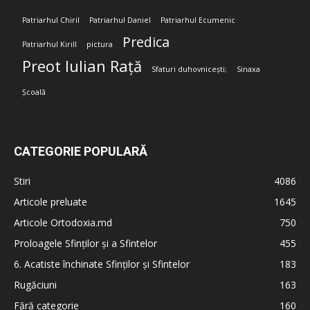
Patriarhul Chiril
Patriarhul Daniel
Patriarhul Ecumenic
Predica
Patriarhul Kirill
pictura
Preot Iulian Rață
Sfaturi duhovnicești;
Sinaxa
Școală
CATEGORIE POPULARĂ
Stiri
4086
Articole preluate
1645
Articole Ortodoxia.md
750
Proloagele Sfinților și a Sfintelor
455
6. Acatiste închinate Sfinților și Sfintelor
183
Rugăciuni
163
Fără categorie
160