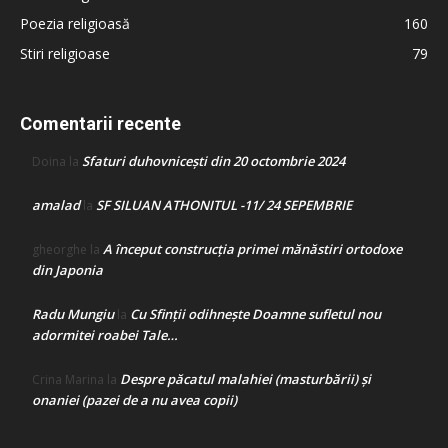
Poezia religioasă
160
Stiri religioase
79
Comentarii recente
Sfaturi duhovnicești din 20 octombrie 2024
Doina
la
amalad
SF SILUAN ATHONITUL -11/ 24 SEPEMBRIE
la
A început construcţia primei mănăstiri ortodoxe
gheorghe
la
din Japonia
Radu Mungiu
Cu Sfinții odihnește Doamne sufletul nou
la
adormitei roabei Tale…
Despre păcatul malahiei (masturbării) şi
Crina Marina
la
onaniei (pazei de a nu avea copii)