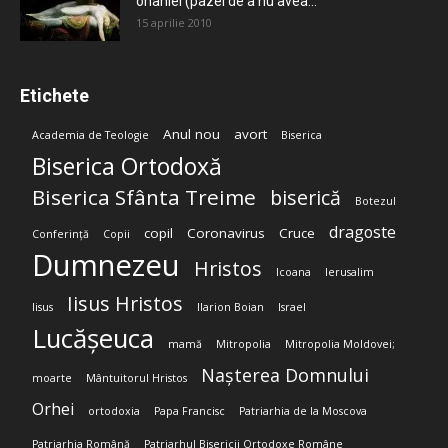
onaniei (pazei de a nu avea...
15 aprilie 2010
Etichete
Anul nou
avort
Academia de Teologie
Biserica
Biserica Ortodoxă
Biserica Sfânta Treime
biserică
Botezul
dragoste
copil
Coronavirus
Cruce
Conferință
Copii
Dumnezeu
Hristos
Icoana
Ierusalim
Iisus Hristos
Iisus
Ilarion Boian
Israel
Lucășeuca
mamă
Mitropolia
Mitropolia Moldovei;
Nașterea Domnului
moarte
Mântuitorul Hristos
Orhei
ortodoxia
Papa Francisc
Patriarhia de la Moscova
Patriarhia Română
Patriarhul Bisericii Ortodoxe Române