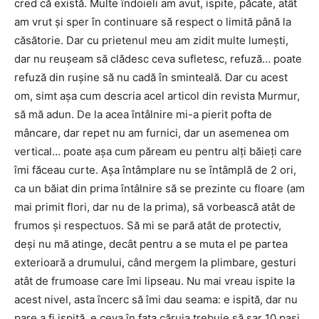
cred că există. Multe îndoieli am avut, ispite, păcate, atât
am vrut și sper în continuare să respect o limită până la
căsătorie. Dar cu prietenul meu am zidit multe lumești,
dar nu reușeam să clădesc ceva sufletesc, refuză… poate
refuză din rușine să nu cadă în sminteală. Dar cu acest
om, simt așa cum descria acel articol din revista Murmur,
să mă adun. De la acea întâlnire mi-a pierit pofta de
mâncare, dar repet nu am furnici, dar un asemenea om
vertical… poate așa cum păream eu pentru alți băieți care
îmi făceau curte. Așa întâmplare nu se întâmplă de 2 ori,
ca un băiat din prima întâlnire să se prezinte cu floare (am
mai primit flori, dar nu de la prima), să vorbească atât de
frumos și respectuos. Să mi se pară atât de protectiv,
deși nu mă atinge, decât pentru a se muta el pe partea
exterioară a drumului, când mergem la plimbare, gesturi
atât de frumoase care îmi lipseau. Nu mai vreau ispite la
acest nivel, asta încerc să îmi dau seama: e ispită, dar nu
pare a fi ispită, e ceva în fața căruia trebuie să sar 10 pași,