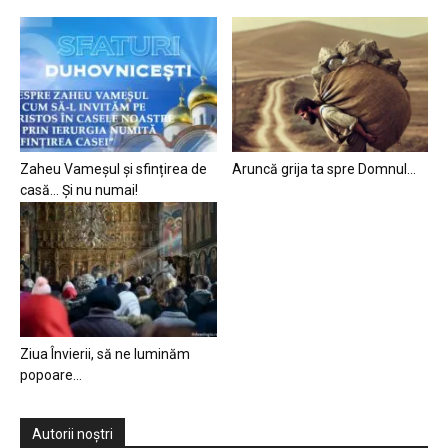
Zaheu Vameșul și sfințirea de
Aruncă grija ta spre Domnul…
casă… Și nu numai!
Ziua Învierii, să ne luminăm
popoare…
Autorii noștri