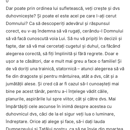
0
Dar poate prin ordinea lui sufletească, veţi creşte şi dvs
duhovniceşte? Şi poate el este acel pe care l-aţi cerut
Domnului? Ca să descoperiţi adevărul şi răspunsul
corect, eu v-aş îndemna să vă rugaţi, cerându-I Domnului
să vă facă cunoscută voia Lui. Să nu vă pripiţi în decizii şi
fapte, dar să vă mai cercetaţi cugetul şi duhul, ca făcând
alegerea corectă, să fiţi împlinită şi fără regrete. Doar e
uşor a te căsători, dar e mult mai greu a face o familie! Şi
de vă doriţi una trainică, statornică – atunci alegerea să vă
fie din dragoste şi pentru mântuirea, atât a dvs, cât şi a
jumătăţii alese. Şi cred că ar fi cazul să-l cunoaşteţi mai
bine pe acest tânăr, pentru a-i înţelege vădit căile,
planurile, aspirările lui spre viitor, cât şi către dvs. Mai
împărtăşiţi cele ascunse în inimă despre acestea cu
duhovnicul dvs, căci de la el sigur veţi lua o luminare,
îndreptare. Orice aţi alege şi face, să-i daţi lauda
Dumnezeului şi Tatălui nostru, ca să ne învie din moartea