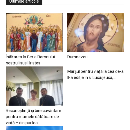
Ultimele articole
Înălțarea la Cer a Domnului
Dumnezeu…
nostru Iisus Hristos
Marșul pentru viață la cea de-a
II-a ediție în s. Lucășeuca,...
Recunoștință și binecuvântare
pentru mamele dătătoare de
viață – din partea...