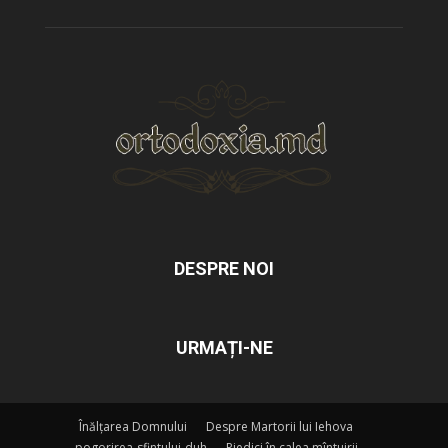
DESPRE NOI
URMAȚI-NE
Înălțarea Domnului
Despre Martorii lui Iehova
pogorirea-sfintului-duh
Piedici în calea mîntuirii