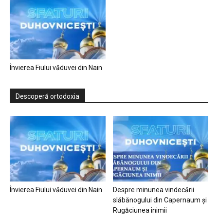
Învierea Fiului văduvei din Nain
Descoperă ortodoxia
Învierea Fiului văduvei din Nain
Despre minunea vindecării
slăbănogului din Capernaum și
Rugăciunea inimii