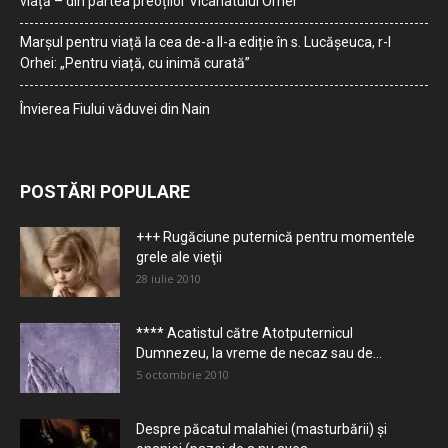
viață – din partea preoților Vicariatului Orhei
Marșul pentru viață la cea de-a II-a ediție în s. Lucășeuca, r-l
Orhei: „Pentru viață, cu inimă curată”
Învierea Fiului văduvei din Nain
POSTĂRI POPULARE
+++ Rugăciune puternică pentru momentele
grele ale vieţii
28 iulie 2010
**** Acatistul către Atotputernicul
Dumnezeu, la vreme de necaz sau de...
5 octombrie 2010
Despre păcatul malahiei (masturbării) şi