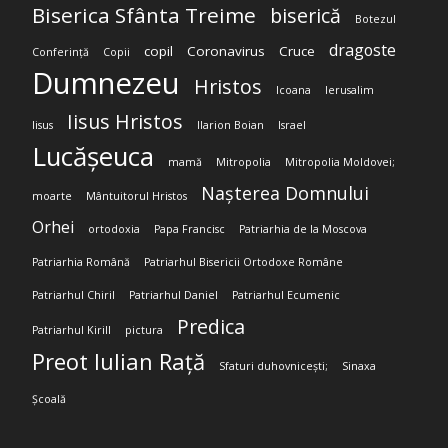
Biserica Sfânta Treime
biserică
Botezul
dragoste
copil
Coronavirus
Cruce
Conferință
Copii
Dumnezeu
Hristos
Icoana
Ierusalim
Iisus Hristos
Iisus
Ilarion Boian
Israel
Lucășeuca
mamă
Mitropolia
Mitropolia Moldovei;
Nașterea Domnului
moarte
Mântuitorul Hristos
Orhei
ortodoxia
Papa Francisc
Patriarhia de la Moscova
Patriarhia Română
Patriarhul Bisericii Ortodoxe Române
Patriarhul Chiril
Patriarhul Daniel
Patriarhul Ecumenic
Predica
Patriarhul Kirill
pictura
Preot Iulian Rață
Sfaturi duhovnicești;
Sinaxa
Școală