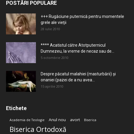
POSTĂRI POPULARE
+++ Rugăciune puternică pentru momentele
grele ale vieţii
28 iulie 2010
**** Acatistul către Atotputernicul
Dumnezeu, la vreme de necaz sau de...
5 octombrie 2010
Despre păcatul malahiei (masturbării) şi
onaniei (pazei de a nu avea...
15 aprilie 2010
Etichete
Anul nou
avort
Academia de Teologie
Biserica
Biserica Ortodoxă