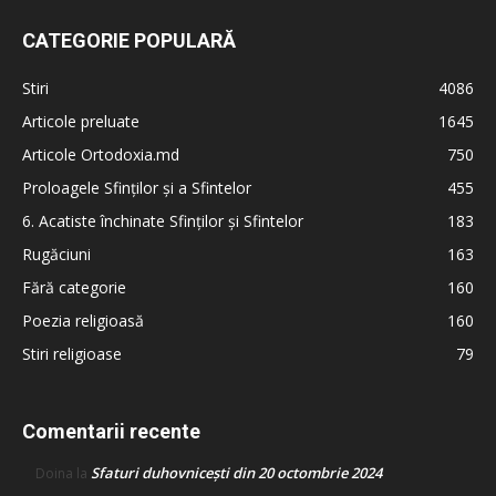
CATEGORIE POPULARĂ
Stiri
4086
Articole preluate
1645
Articole Ortodoxia.md
750
Proloagele Sfinților și a Sfintelor
455
6. Acatiste închinate Sfinților și Sfintelor
183
Rugăciuni
163
Fără categorie
160
Poezia religioasă
160
Stiri religioase
79
Comentarii recente
Sfaturi duhovnicești din 20 octombrie 2024
Doina
la