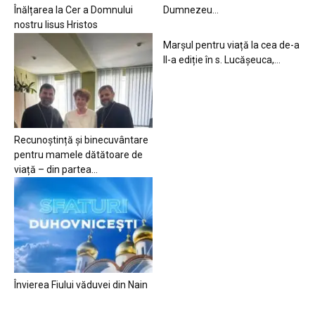
Înălțarea la Cer a Domnului
Dumnezeu…
nostru Iisus Hristos
Marșul pentru viață la cea de-a
II-a ediție în s. Lucășeuca,...
Recunoștință și binecuvântare
pentru mamele dătătoare de
viață – din partea...
Învierea Fiului văduvei din Nain