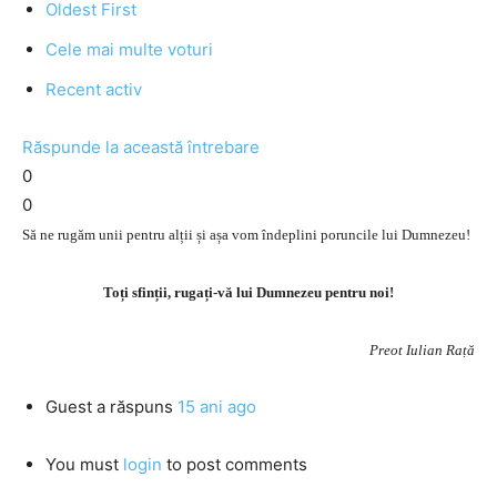
Oldest First
Cele mai multe voturi
Recent activ
Răspunde la această întrebare
0
0
Să ne rugăm unii pentru alții și așa vom îndeplini poruncile lui Dumnezeu!
Toți sfinții, rugați-vă lui Dumnezeu pentru noi!
Preot Iulian Rață
Guest
a răspuns
15 ani ago
You must
login
to post comments