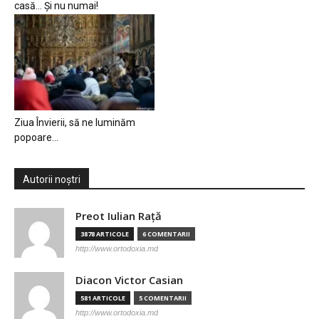
casă… Și nu numai!
Ziua Învierii, să ne luminăm
popoare…
Autorii noștri
Preot Iulian Raţă
3878 ARTICOLE
6 COMENTARII
http://www.ortodoxia.md
Diacon Victor Casian
581 ARTICOLE
5 COMENTARII
http://www.ortodoxia.md