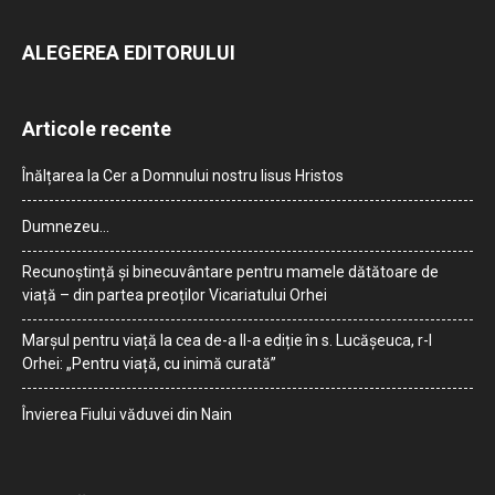
ALEGEREA EDITORULUI
Articole recente
Înălțarea la Cer a Domnului nostru Iisus Hristos
Dumnezeu…
Recunoștință și binecuvântare pentru mamele dătătoare de
viață – din partea preoților Vicariatului Orhei
Marșul pentru viață la cea de-a II-a ediție în s. Lucășeuca, r-l
Orhei: „Pentru viață, cu inimă curată”
Învierea Fiului văduvei din Nain