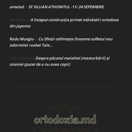
amalad
SF SILUAN ATHONITUL -11/ 24 SEPEMBRIE
la
A început construcţia primei mănăstiri ortodoxe
gheorghe
la
din Japonia
Radu Mungiu
Cu Sfinții odihnește Doamne sufletul nou
la
adormitei roabei Tale…
Despre păcatul malahiei (masturbării) şi
Crina Marina
la
onaniei (pazei de a nu avea copii)