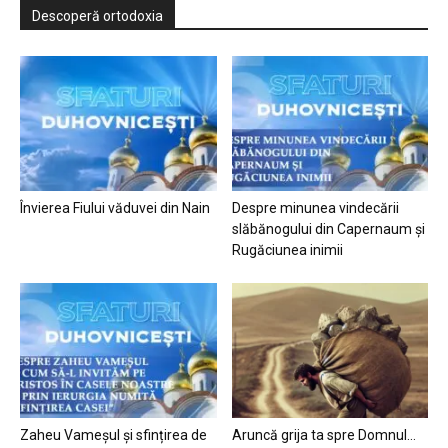
Descoperă ortodoxia
Învierea Fiului văduvei din Nain
Despre minunea vindecării
slăbănogului din Capernaum și
Rugăciunea inimii
Zaheu Vameșul și sfințirea de
Aruncă grija ta spre Domnul…