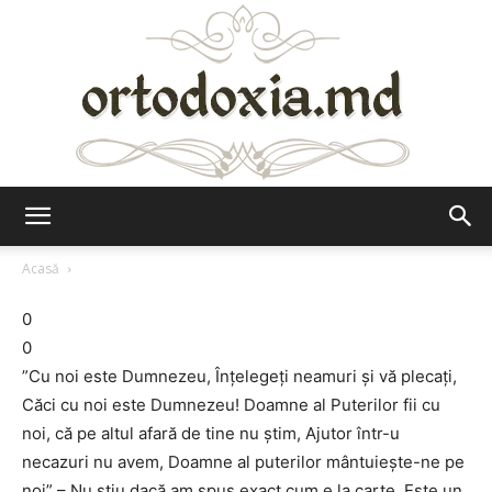
Ortodoxia.md
Acasă
0
0
”Cu noi este Dumnezeu, Înțelegeți neamuri și vă plecați,
Căci cu noi este Dumnezeu! Doamne al Puterilor fii cu
noi, că pe altul afară de tine nu știm, Ajutor într-u
necazuri nu avem, Doamne al puterilor mântuiește-ne pe
noi” – Nu știu dacă am spus exact cum e la carte. Este un