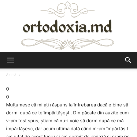
Ortodoxia.md
Acasă
0
0
Mulțumesc că mi ați răspuns la întrebarea dacă e bine să
dormi după ce te împărtășești. Din păcate din auzite cum
v-am fost spus, știam că nu-i voie să dorm după ce mă
împărtășesc, dar acum ultima dată când m-am împărtășit
am uitat de acest lucru și am dormit de amiază și eram pe