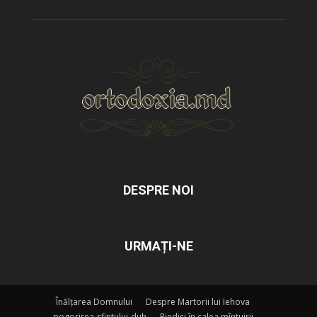
DESPRE NOI
URMAȚI-NE
Înălțarea Domnului
Despre Martorii lui Iehova
pogorirea-sfintului-duh
Piedici în calea mîntuirii