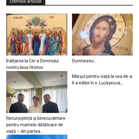
Ultimele articole
Înălțarea la Cer a Domnului
Dumnezeu…
nostru Iisus Hristos
Marșul pentru viață la cea de-a
II-a ediție în s. Lucășeuca,...
Recunoștință și binecuvântare
pentru mamele dătătoare de
viață – din partea...