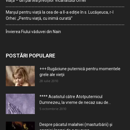
viață – din partea preoților Vicariatului Orhei
Marșul pentru viață la cea de-a II-a ediție în s. Lucășeuca, r-l
Orhei: „Pentru viață, cu inimă curată”
Învierea Fiului văduvei din Nain
POSTĂRI POPULARE
+++ Rugăciune puternică pentru momentele
grele ale vieţii
28 iulie 2010
**** Acatistul către Atotputernicul
Dumnezeu, la vreme de necaz sau de...
5 octombrie 2010
Despre păcatul malahiei (masturbării) şi