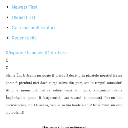
Newest First
Oldest First
Cele mai multe voturi
Recent activ
Răspunde la această întrebare
0
0
Sfânta Împărtășanie nu poate fi pierdută decât prin păcatele noastre! Ea nu
poate fi pierdută nici dacă curge saliva din gură, sau în timpul somnului!
Altul e momentul. Saliva odată cursă din gură, conținând Sfânta
Împărtășanie poate fi batjocorită, sau ștearsă și aruncată într-un loc
necuviincios, etc. De aceea, trebuie să fim foarte atenți! Iar somnul, nu este
o problemă!
Har pace și binecuvântare!