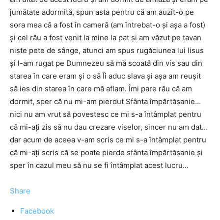
jumătate adormită, spun asta pentru că am auzit-o pe
sora mea că a fost în cameră (am întrebat-o și așa a fost)
și cel rău a fost venit la mine la pat și am văzut pe tavan
niște pete de sânge, atunci am spus rugăciunea lui Iisus
și l-am rugat pe Dumnezeu să mă scoată din vis sau din
starea în care eram și o să Îi aduc slava și așa am reușit
să ies din starea în care mă aflam. Îmi pare rău că am
dormit, sper că nu mi-am pierdut Sfânta împărtășanie…
nici nu am vrut să povestesc ce mi s-a întâmplat pentru
că mi-ați zis să nu dau crezare viselor, sincer nu am dat…
dar acum de aceea v-am scris ce mi s-a întâmplat pentru
că mi-ați scris că se poate pierde sfânta împărtășanie și
sper în cazul meu să nu se fi întâmplat acest lucru…
Share
Facebook