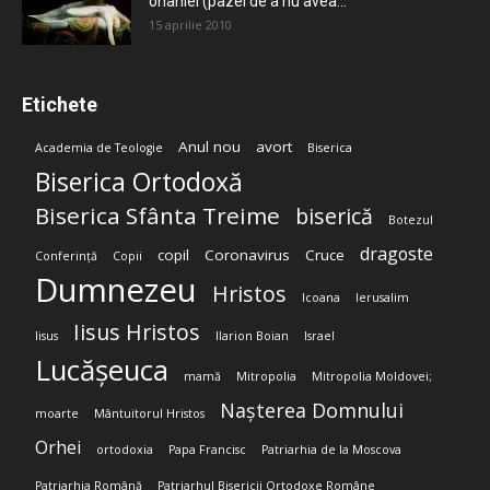
onaniei (pazei de a nu avea...
15 aprilie 2010
Etichete
Anul nou
avort
Academia de Teologie
Biserica
Biserica Ortodoxă
Biserica Sfânta Treime
biserică
Botezul
dragoste
copil
Coronavirus
Cruce
Conferință
Copii
Dumnezeu
Hristos
Icoana
Ierusalim
Iisus Hristos
Iisus
Ilarion Boian
Israel
Lucășeuca
mamă
Mitropolia
Mitropolia Moldovei;
Nașterea Domnului
moarte
Mântuitorul Hristos
Orhei
ortodoxia
Papa Francisc
Patriarhia de la Moscova
Patriarhia Română
Patriarhul Bisericii Ortodoxe Române