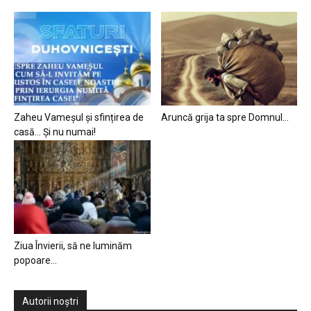
Zaheu Vameșul și sfințirea de
Aruncă grija ta spre Domnul…
casă… Și nu numai!
Ziua Învierii, să ne luminăm
popoare…
Autorii noștri