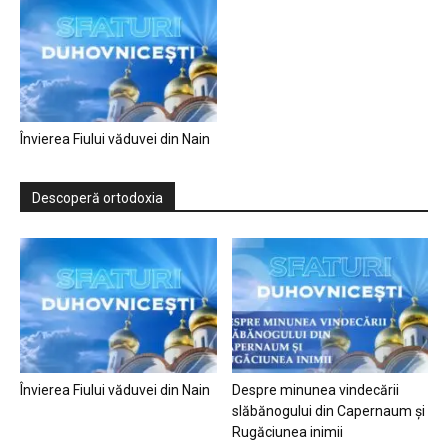
Învierea Fiului văduvei din Nain
Descoperă ortodoxia
Învierea Fiului văduvei din Nain
Despre minunea vindecării
slăbănogului din Capernaum și
Rugăciunea inimii