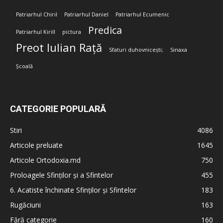
Patriarhul Chiril
Patriarhul Daniel
Patriarhul Ecumenic
Predica
Patriarhul Kirill
pictura
Preot Iulian Rață
Sfaturi duhovnicești;
Sinaxa
Școală
CATEGORIE POPULARĂ
Stiri
4086
Articole preluate
1645
Articole Ortodoxia.md
750
Proloagele Sfinților și a Sfintelor
455
6. Acatiste închinate Sfinților și Sfintelor
183
Rugăciuni
163
Fără categorie
160