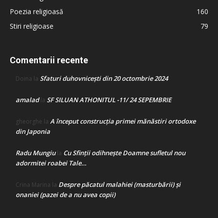
Poezia religioasă
160
Stiri religioase
79
Comentarii recente
Sfaturi duhovnicești din 20 octombrie 2024
Doina
la
amalad
SF SILUAN ATHONITUL -11/ 24 SEPEMBRIE
la
A început construcţia primei mănăstiri ortodoxe
gheorghe
la
din Japonia
Radu Mungiu
Cu Sfinții odihnește Doamne sufletul nou
la
adormitei roabei Tale…
Despre păcatul malahiei (masturbării) şi
Crina Marina
la
onaniei (pazei de a nu avea copii)