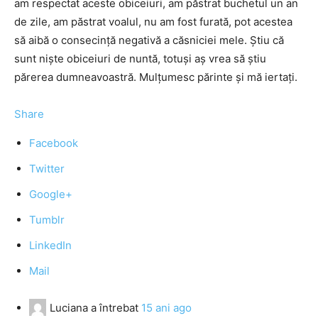
am respectat aceste obiceiuri, am păstrat buchetul un an
de zile, am păstrat voalul, nu am fost furată, pot acestea
să aibă o consecinţă negativă a căsniciei mele. Ştiu că
sunt nişte obiceiuri de nuntă, totuşi aş vrea să ştiu
părerea dumneavoastră. Mulţumesc părinte şi mă iertaţi.
Share
Facebook
Twitter
Google+
Tumblr
LinkedIn
Mail
Luciana
a întrebat
15 ani ago