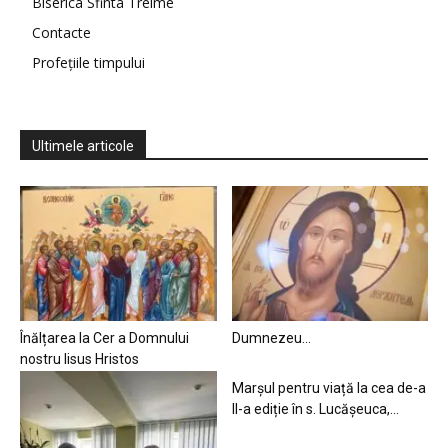
Biserica Sfinta Treime
Contacte
Profețiile timpului
Ultimele articole
Înălțarea la Cer a Domnului
Dumnezeu…
nostru Iisus Hristos
Marșul pentru viață la cea de-a
II-a ediție în s. Lucășeuca,...