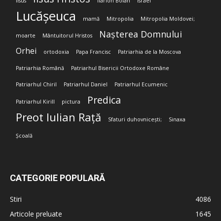
Iisus
Ilarion Boian
Israel
Lucășeuca
mamă
Mitropolia
Mitropolia Moldovei;
Nașterea Domnului
moarte
Mântuitorul Hristos
Orhei
ortodoxia
Papa Francisc
Patriarhia de la Moscova
Patriarhia Română
Patriarhul Bisericii Ortodoxe Române
Patriarhul Chiril
Patriarhul Daniel
Patriarhul Ecumenic
Predica
Patriarhul Kirill
pictura
Preot Iulian Rață
Sfaturi duhovnicești;
Sinaxa
Școală
CATEGORIE POPULARĂ
Stiri
4086
Articole preluate
1645