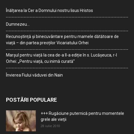
Înălțarea la Cer a Domnului nostru Iisus Hristos
Dumnezeu…
Recunoștință și binecuvântare pentru mamele dătătoare de
viață – din partea preoților Vicariatului Orhei
Marșul pentru viață la cea de-a II-a ediție în s. Lucășeuca, r-l
Orhei: „Pentru viață, cu inimă curată”
Învierea Fiului văduvei din Nain
POSTĂRI POPULARE
+++ Rugăciune puternică pentru momentele
grele ale vieţii
28 iulie 2010