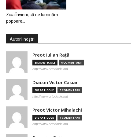
Ziua Învierii, să ne luminăm
popoare…
Autorii noștri
Preot Iulian Raţă
3878 ARTICOLE
6 COMENTARII
http://www.ortodoxia.md
Diacon Victor Casian
581 ARTICOLE
5 COMENTARII
http://www.ortodoxia.md
Preot Victor Mihalachi
210 ARTICOLE
1 COMENTARII
http://www.ortodoxia.md