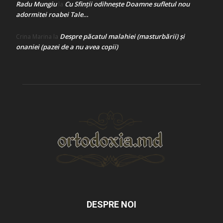
Radu Mungiu
Cu Sfinții odihnește Doamne sufletul nou
la
adormitei roabei Tale…
Despre păcatul malahiei (masturbării) şi
Crina Marina
la
onaniei (pazei de a nu avea copii)
DESPRE NOI