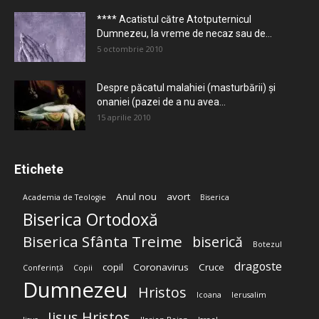
**** Acatistul către Atotputernicul
Dumnezeu, la vreme de necaz sau de...
5 octombrie 2010
Despre păcatul malahiei (masturbării) şi
onaniei (pazei de a nu avea...
15 aprilie 2010
Etichete
Anul nou
avort
Academia de Teologie
Biserica
Biserica Ortodoxă
Biserica Sfânta Treime
biserică
Botezul
dragoste
copil
Coronavirus
Cruce
Conferință
Copii
Dumnezeu
Hristos
Icoana
Ierusalim
Iisus Hristos