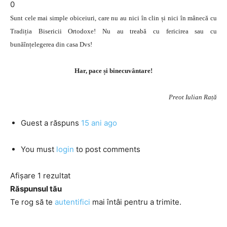
0
Sunt cele mai simple obiceiuri, care nu au nici în clin și nici în mânecă cu
Tradiția Bisericii Ortodoxe! Nu au treabă cu fericirea sau cu
bunăînțelegerea din casa Dvs!
Har, pace și binecuvântare!
Preot Iulian Rață
Guest
a răspuns
15 ani ago
You must
login
to post comments
Afișare 1 rezultat
Răspunsul tău
Te rog să te
autentifici
mai întâi pentru a trimite.