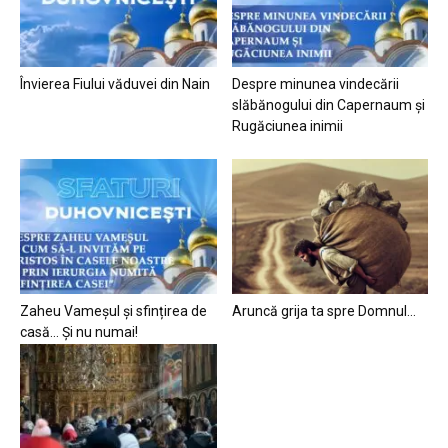
Învierea Fiului văduvei din Nain
Despre minunea vindecării
slăbănogului din Capernaum și
Rugăciunea inimii
Zaheu Vameșul și sfințirea de
Aruncă grija ta spre Domnul…
casă… Și nu numai!