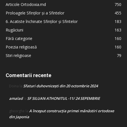
Articole Ortodoxia.md
750
Proloagele Sfinților și a Sfintelor
455
6. Acatiste închinate Sfinților și Sfintelor
183
Rugăciuni
163
Fără categorie
160
Poezia religioasă
160
Stiri religioase
79
Comentarii recente
Sfaturi duhovnicești din 20 octombrie 2024
Doina
la
amalad
SF SILUAN ATHONITUL -11/ 24 SEPEMBRIE
la
A început construcţia primei mănăstiri ortodoxe
gheorghe
la
din Japonia