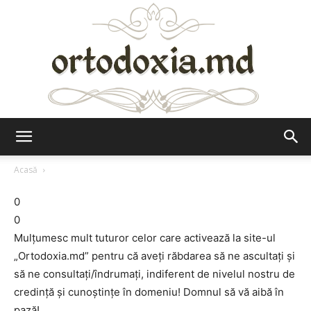
Ortodoxia.md
Acasă
0
0
Mulţumesc mult tuturor celor care activează la site-ul
„Ortodoxia.md” pentru că aveţi răbdarea să ne ascultaţi şi
să ne consultaţi/îndrumaţi, indiferent de nivelul nostru de
credinţă şi cunoştinţe în domeniu! Domnul să vă aibă în
pază!