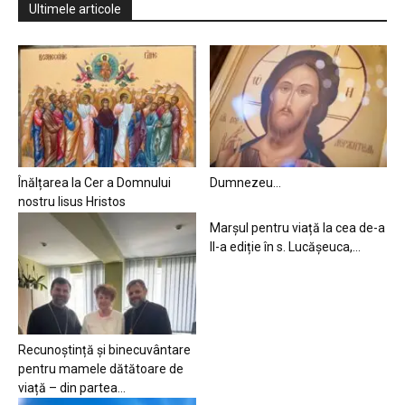
Ultimele articole
Înălțarea la Cer a Domnului
Dumnezeu…
nostru Iisus Hristos
Marșul pentru viață la cea de-a
II-a ediție în s. Lucășeuca,...
Recunoștință și binecuvântare
pentru mamele dătătoare de
viață – din partea...