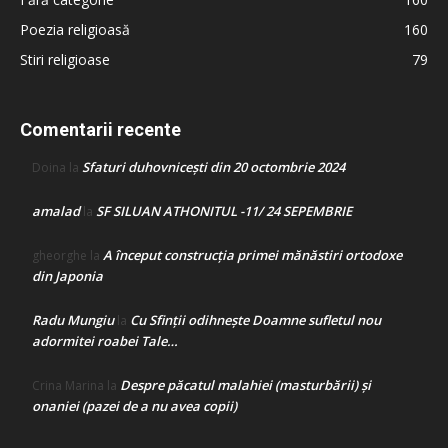
Poezia religioasă
160
Stiri religioase
79
Comentarii recente
Sfaturi duhovnicești din 20 octombrie 2024
Doina
la
amalad
SF SILUAN ATHONITUL -11/ 24 SEPEMBRIE
la
A început construcţia primei mănăstiri ortodoxe
gheorghe
la
din Japonia
Radu Mungiu
Cu Sfinții odihnește Doamne sufletul nou
la
adormitei roabei Tale…
Despre păcatul malahiei (masturbării) şi
Crina Marina
la
onaniei (pazei de a nu avea copii)