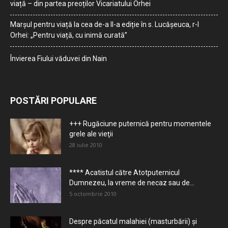
viață – din partea preoților Vicariatului Orhei
Marșul pentru viață la cea de-a II-a ediție în s. Lucășeuca, r-l
Orhei: „Pentru viață, cu inimă curată”
Învierea Fiului văduvei din Nain
POSTĂRI POPULARE
+++ Rugăciune puternică pentru momentele
grele ale vieţii
28 iulie 2010
**** Acatistul către Atotputernicul
Dumnezeu, la vreme de necaz sau de...
5 octombrie 2010
Despre păcatul malahiei (masturbării) şi