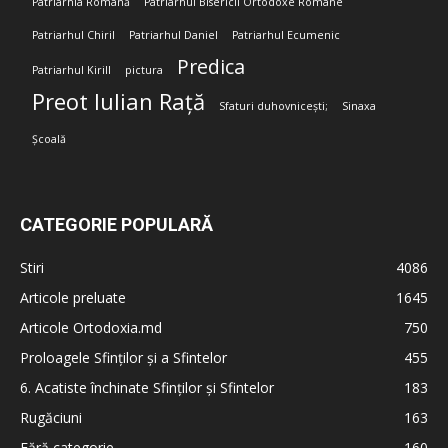
Patriarhia Română
Patriarhul Bisericii Ortodoxe Române
Patriarhul Chiril
Patriarhul Daniel
Patriarhul Ecumenic
Predica
Patriarhul Kirill
pictura
Preot Iulian Rață
Sfaturi duhovnicești;
Sinaxa
Școală
CATEGORIE POPULARĂ
Stiri
4086
Articole preluate
1645
Articole Ortodoxia.md
750
Proloagele Sfinților și a Sfintelor
455
6. Acatiste închinate Sfinților și Sfintelor
183
Rugăciuni
163
Fără categorie
160