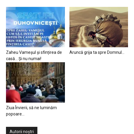
Zaheu Vameșul și sfințirea de
Aruncă grija ta spre Domnul…
casă… Și nu numai!
Ziua Învierii, să ne luminăm
popoare…
Autorii noștri