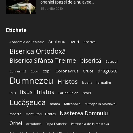
onaniei (pazei de a nu avea...
15 aprilie 2010
Etichete
Anul nou
avort
Academia de Teologie
Biserica
Biserica Ortodoxă
Biserica Sfânta Treime
biserică
Botezul
dragoste
copil
Coronavirus
Cruce
Conferință
Copii
Dumnezeu
Hristos
Icoana
Ierusalim
Iisus Hristos
Iisus
Ilarion Boian
Israel
Lucășeuca
mamă
Mitropolia
Mitropolia Moldovei;
Nașterea Domnului
moarte
Mântuitorul Hristos
Orhei
ortodoxia
Papa Francisc
Patriarhia de la Moscova