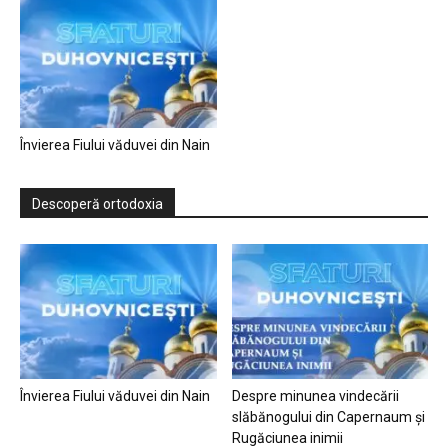
Învierea Fiului văduvei din Nain
Descoperă ortodoxia
Învierea Fiului văduvei din Nain
Despre minunea vindecării
slăbănogului din Capernaum și
Rugăciunea inimii