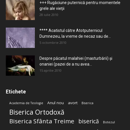
+++ Rugăciune puternică pentru momentele
grele ale vieţii
28 iulie 2010
**** Acatistul către Atotputernicul
Dumnezeu, la vreme de necaz sau de...
5 octombrie 2010
Despre păcatul malahiei (masturbării) şi
onaniei (pazei de a nu avea...
15 aprilie 2010
Etichete
Anul nou
avort
Academia de Teologie
Biserica
Biserica Ortodoxă
Biserica Sfânta Treime
biserică
Botezul