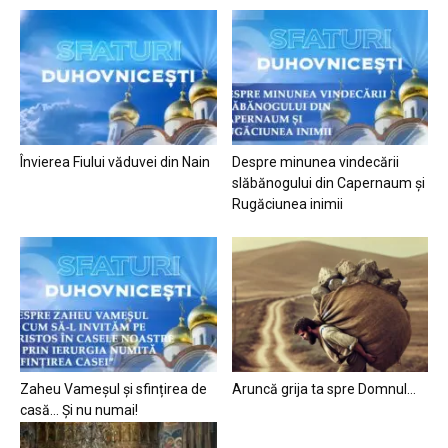
Învierea Fiului văduvei din Nain
Despre minunea vindecării
slăbănogului din Capernaum și
Rugăciunea inimii
Zaheu Vameșul și sfințirea de
Aruncă grija ta spre Domnul…
casă… Și nu numai!