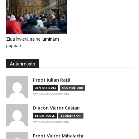
Ziua Învierii, să ne luminăm
popoare…
Autorii noștri
Preot Iulian Raţă
3878 ARTICOLE
6 COMENTARII
http://www.ortodoxia.md
Diacon Victor Casian
581 ARTICOLE
5 COMENTARII
http://www.ortodoxia.md
Preot Victor Mihalachi