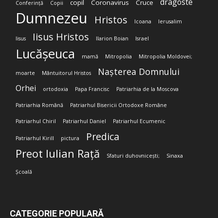
dragoste
copil
Coronavirus
Cruce
Conferință
Copii
Dumnezeu
Hristos
Icoana
Ierusalim
Iisus Hristos
Iisus
Ilarion Boian
Israel
Lucășeuca
mamă
Mitropolia
Mitropolia Moldovei;
Nașterea Domnului
moarte
Mântuitorul Hristos
Orhei
ortodoxia
Papa Francisc
Patriarhia de la Moscova
Patriarhia Română
Patriarhul Bisericii Ortodoxe Române
Patriarhul Chiril
Patriarhul Daniel
Patriarhul Ecumenic
Predica
Patriarhul Kirill
pictura
Preot Iulian Rață
Sfaturi duhovnicești;
Sinaxa
Școală
CATEGORIE POPULARĂ