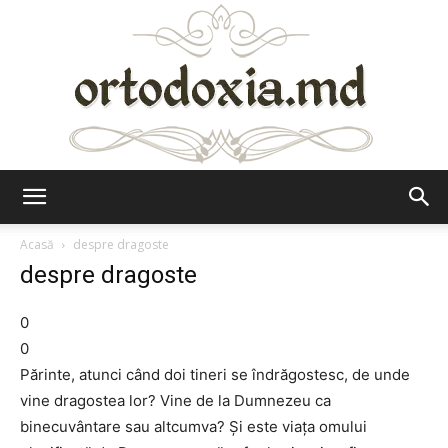
Ortodoxia.md
Acasă
despre dragoste
despre dragoste
0
0
Părinte, atunci când doi tineri se îndrăgostesc, de unde
vine dragostea lor? Vine de la Dumnezeu ca
binecuvântare sau altcumva? Şi este viaţa omului