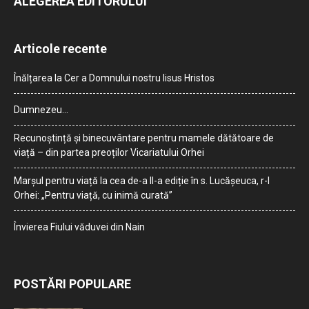
ALEGEREA EDITORULUI
Articole recente
Înălțarea la Cer a Domnului nostru Iisus Hristos
Dumnezeu…
Recunoștință și binecuvântare pentru mamele dătătoare de
viață – din partea preoților Vicariatului Orhei
Marșul pentru viață la cea de-a II-a ediție în s. Lucășeuca, r-l
Orhei: „Pentru viață, cu inimă curată”
Învierea Fiului văduvei din Nain
POSTĂRI POPULARE