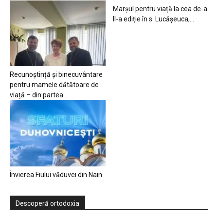
Marșul pentru viață la cea de-a
II-a ediție în s. Lucășeuca,...
Recunoștință și binecuvântare
pentru mamele dătătoare de
viață – din partea...
Învierea Fiului văduvei din Nain
Descoperă ortodoxia