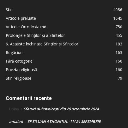
Stiri
4086
Articole preluate
1645
Articole Ortodoxia.md
750
Proloagele Sfinților și a Sfintelor
455
6. Acatiste închinate Sfinților și Sfintelor
183
Rugăciuni
163
Fără categorie
160
Poezia religioasă
160
Stiri religioase
79
Comentarii recente
Sfaturi duhovnicești din 20 octombrie 2024
Doina
la
amalad
SF SILUAN ATHONITUL -11/ 24 SEPEMBRIE
la