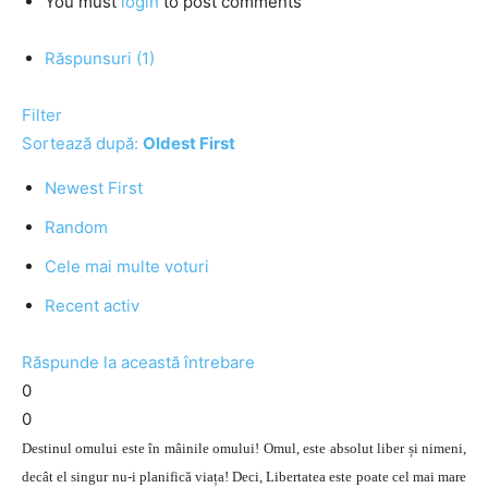
You must
login
to post comments
Răspunsuri (1)
Filter
Sortează după:
Oldest First
Newest First
Random
Cele mai multe voturi
Recent activ
Răspunde la această întrebare
0
0
Destinul omului este în mâinile omului! Omul, este absolut liber și nimeni,
decât el singur nu-i planifică viața! Deci, Libertatea este poate cel mai mare