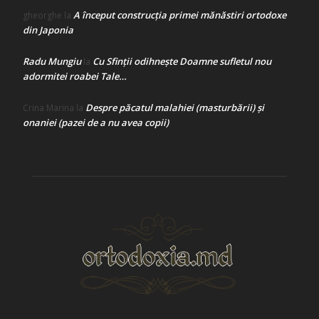
A început construcţia primei mănăstiri ortodoxe
gheorghe
la
din Japonia
Radu Mungiu
Cu Sfinții odihnește Doamne sufletul nou
la
adormitei roabei Tale…
Despre păcatul malahiei (masturbării) şi
Crina Marina
la
onaniei (pazei de a nu avea copii)