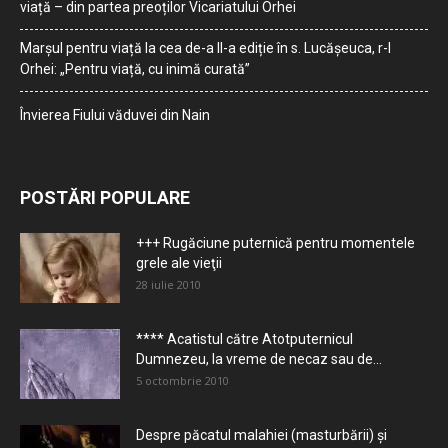
viață – din partea preoților Vicariatului Orhei
Marșul pentru viață la cea de-a II-a ediție în s. Lucășeuca, r-l
Orhei: „Pentru viață, cu inimă curată”
Învierea Fiului văduvei din Nain
POSTĂRI POPULARE
+++ Rugăciune puternică pentru momentele
grele ale vieţii
28 iulie 2010
**** Acatistul către Atotputernicul
Dumnezeu, la vreme de necaz sau de...
5 octombrie 2010
Despre păcatul malahiei (masturbării) şi