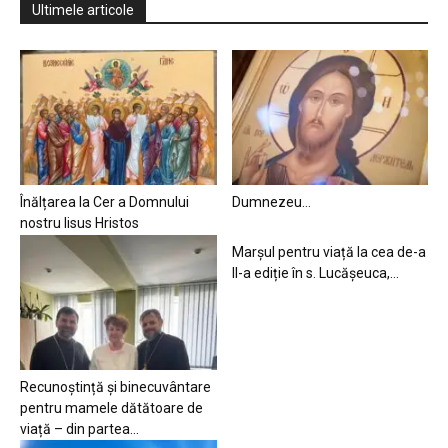
Ultimele articole
Înălțarea la Cer a Domnului
Dumnezeu…
nostru Iisus Hristos
Marșul pentru viață la cea de-a
II-a ediție în s. Lucășeuca,...
Recunoștință și binecuvântare
pentru mamele dătătoare de
viață – din partea...