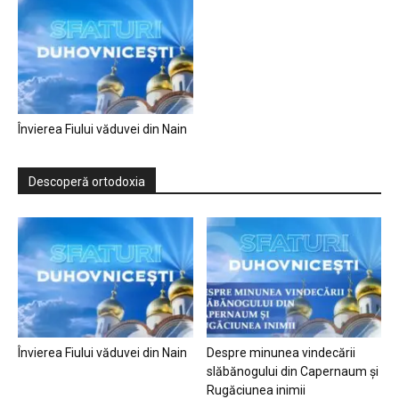
Învierea Fiului văduvei din Nain
Descoperă ortodoxia
Învierea Fiului văduvei din Nain
Despre minunea vindecării
slăbănogului din Capernaum și
Rugăciunea inimii