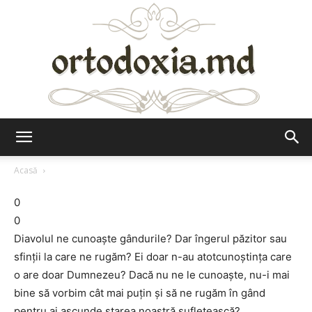
Ortodoxia.md
Acasă
0
0
Diavolul ne cunoaște gândurile? Dar îngerul păzitor sau
sfinții la care ne rugăm? Ei doar n-au atotcunoștința care
o are doar Dumnezeu? Dacă nu ne le cunoaște, nu-i mai
bine să vorbim cât mai puțin și să ne rugăm în gând
pentru ai ascunde starea noastră sufletească?