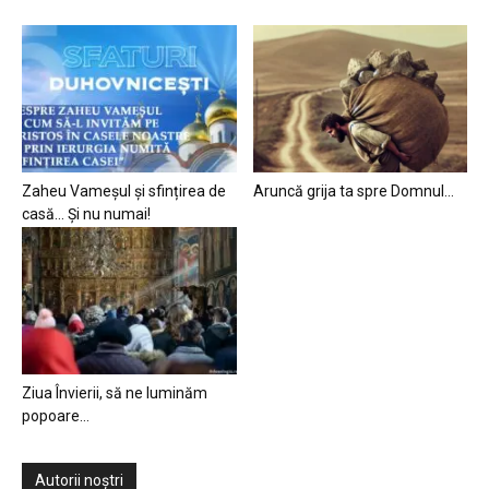
Zaheu Vameșul și sfințirea de
Aruncă grija ta spre Domnul…
casă… Și nu numai!
Ziua Învierii, să ne luminăm
popoare…
Autorii noștri