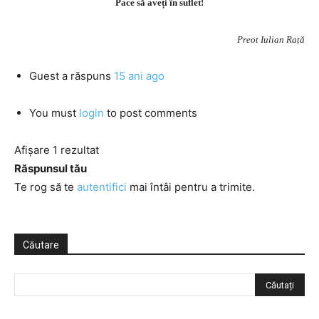
Pace să aveți în suflet!
Preot Iulian Rață
Guest
a răspuns
15 ani ago
You must
login
to post comments
Afișare 1 rezultat
Răspunsul tău
Te rog să te
autentifici
mai întâi pentru a trimite.
Căutare