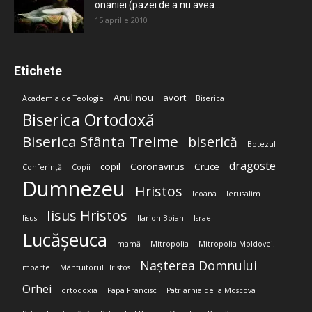
onaniei (pazei de a nu avea...
15 aprilie 2010
Etichete
Anul nou
avort
Academia de Teologie
Biserica
Biserica Ortodoxă
Biserica Sfânta Treime
biserică
Botezul
dragoste
copil
Coronavirus
Cruce
Conferință
Copii
Dumnezeu
Hristos
Icoana
Ierusalim
Iisus Hristos
Iisus
Ilarion Boian
Israel
Lucășeuca
mamă
Mitropolia
Mitropolia Moldovei;
Nașterea Domnului
moarte
Mântuitorul Hristos
Orhei
ortodoxia
Papa Francisc
Patriarhia de la Moscova