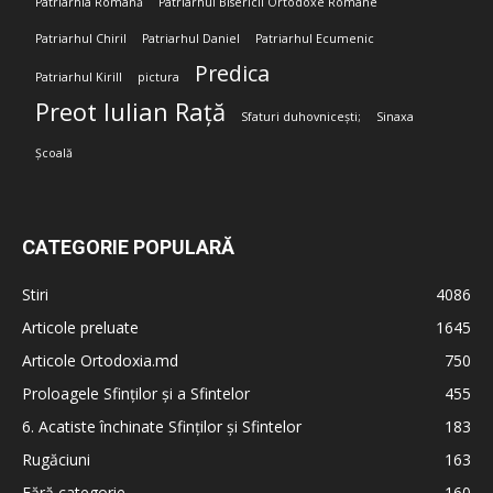
Patriarhia Română
Patriarhul Bisericii Ortodoxe Române
Patriarhul Chiril
Patriarhul Daniel
Patriarhul Ecumenic
Predica
Patriarhul Kirill
pictura
Preot Iulian Rață
Sfaturi duhovnicești;
Sinaxa
Școală
CATEGORIE POPULARĂ
Stiri
4086
Articole preluate
1645
Articole Ortodoxia.md
750
Proloagele Sfinților și a Sfintelor
455
6. Acatiste închinate Sfinților și Sfintelor
183
Rugăciuni
163
Fără categorie
160