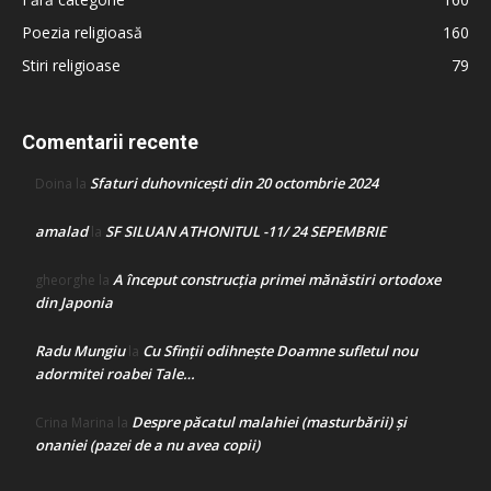
Poezia religioasă
160
Stiri religioase
79
Comentarii recente
Sfaturi duhovnicești din 20 octombrie 2024
Doina
la
amalad
SF SILUAN ATHONITUL -11/ 24 SEPEMBRIE
la
A început construcţia primei mănăstiri ortodoxe
gheorghe
la
din Japonia
Radu Mungiu
Cu Sfinții odihnește Doamne sufletul nou
la
adormitei roabei Tale…
Despre păcatul malahiei (masturbării) şi
Crina Marina
la
onaniei (pazei de a nu avea copii)