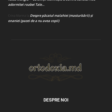
adormitei roabei Tale…
Despre păcatul malahiei (masturbării) şi
Crina Marina
la
onaniei (pazei de a nu avea copii)
DESPRE NOI