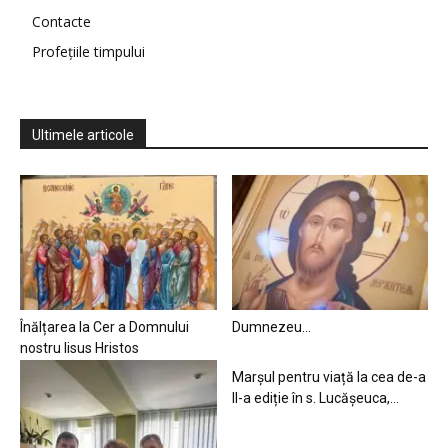
Contacte
Profețiile timpului
Ultimele articole
Înălțarea la Cer a Domnului
Dumnezeu…
nostru Iisus Hristos
Marșul pentru viață la cea de-a
II-a ediție în s. Lucășeuca,...