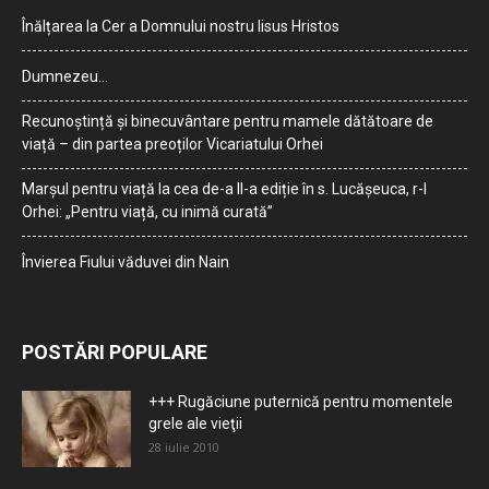
Înălțarea la Cer a Domnului nostru Iisus Hristos
Dumnezeu…
Recunoștință și binecuvântare pentru mamele dătătoare de
viață – din partea preoților Vicariatului Orhei
Marșul pentru viață la cea de-a II-a ediție în s. Lucășeuca, r-l
Orhei: „Pentru viață, cu inimă curată”
Învierea Fiului văduvei din Nain
POSTĂRI POPULARE
+++ Rugăciune puternică pentru momentele
grele ale vieţii
28 iulie 2010