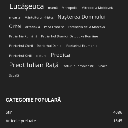
Lucășeuca
mamă
Mitropolia
Mitropolia Moldovei;
Nașterea Domnului
moarte
Mântuitorul Hristos
Orhei
ortodoxia
Papa Francisc
Patriarhia de la Moscova
Patriarhia Română
Patriarhul Bisericii Ortodoxe Române
Patriarhul Chiril
Patriarhul Daniel
Patriarhul Ecumenic
Predica
Patriarhul Kirill
pictura
Preot Iulian Rață
Sfaturi duhovnicești;
Sinaxa
Școală
CATEGORIE POPULARĂ
Stiri
4086
Articole preluate
1645