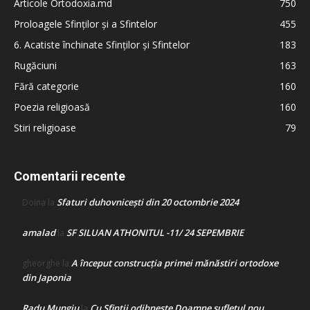
Articole Ortodoxia.md
750
Proloagele Sfinților și a Sfintelor
455
6. Acatiste închinate Sfinților și Sfintelor
183
Rugăciuni
163
Fără categorie
160
Poezia religioasă
160
Stiri religioase
79
Comentarii recente
Sfaturi duhovnicești din 20 octombrie 2024
Doina
la
amalad
SF SILUAN ATHONITUL -11/ 24 SEPEMBRIE
la
A început construcţia primei mănăstiri ortodoxe
gheorghe
la
din Japonia
Radu Mungiu
Cu Sfinții odihnește Doamne sufletul nou
la