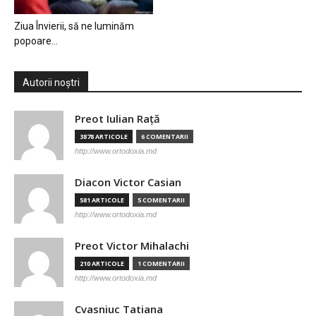
Ziua Învierii, să ne luminăm
popoare…
Autorii noștri
Preot Iulian Raţă
3878 ARTICOLE
6 COMENTARII
http://www.ortodoxia.md
Diacon Victor Casian
581 ARTICOLE
5 COMENTARII
http://www.ortodoxia.md
Preot Victor Mihalachi
210 ARTICOLE
1 COMENTARII
http://www.ortodoxia.md
Cvasniuc Tatiana