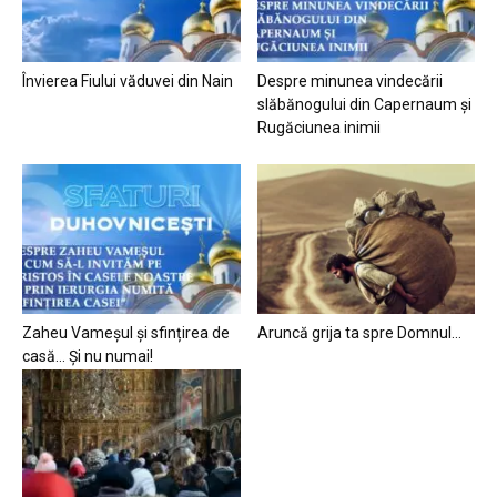
Învierea Fiului văduvei din Nain
Despre minunea vindecării
slăbănogului din Capernaum și
Rugăciunea inimii
Zaheu Vameșul și sfințirea de
Aruncă grija ta spre Domnul…
casă… Și nu numai!