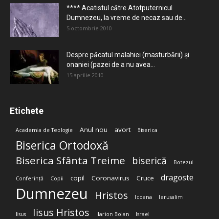
**** Acatistul către Atotputernicul
Dumnezeu, la vreme de necaz sau de...
5 octombrie 2010
Despre păcatul malahiei (masturbării) şi
onaniei (pazei de a nu avea...
15 aprilie 2010
Etichete
Anul nou
avort
Academia de Teologie
Biserica
Biserica Ortodoxă
Biserica Sfânta Treime
biserică
Botezul
dragoste
copil
Coronavirus
Cruce
Conferință
Copii
Dumnezeu
Hristos
Icoana
Ierusalim
Iisus Hristos
Iisus
Ilarion Boian
Israel