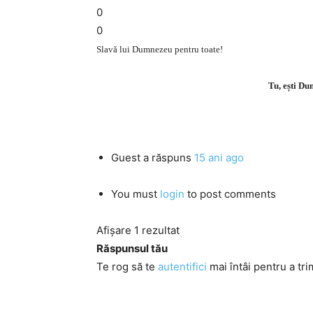
0
0
Slavă lui Dumnezeu pentru toate!
Tu, ești Du
Guest
a răspuns
15 ani ago
You must
login
to post comments
Afișare 1 rezultat
Răspunsul tău
Te rog să te
autentifici
mai întâi pentru a tri