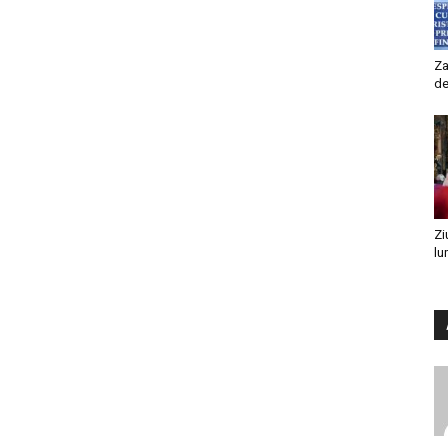
Za
de
Zi
lu