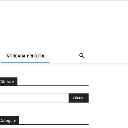
ÎNTREABĂ PREOTUL
Căutare
Categorii