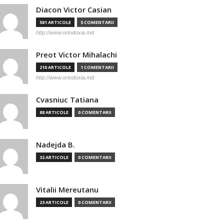
Diacon Victor Casian
581 ARTICOLE
5 COMENTARII
http://www.ortodoxia.md
Preot Victor Mihalachi
210 ARTICOLE
1 COMENTARII
http://www.ortodoxia.md
Cvasniuc Tatiana
88 ARTICOLE
0 COMENTARII
Nadejda B.
32 ARTICOLE
0 COMENTARII
Vitalii Mereutanu
23 ARTICOLE
0 COMENTARII