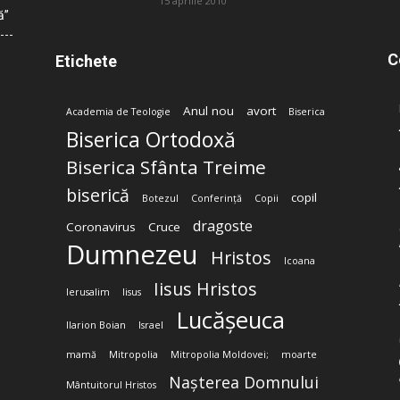
15 aprilie 2010
ă”
C
Etichete
Anul nou
avort
Academia de Teologie
Biserica
Biserica Ortodoxă
Biserica Sfânta Treime
biserică
copil
Botezul
Conferință
Copii
dragoste
Coronavirus
Cruce
Dumnezeu
Hristos
Icoana
Iisus Hristos
Ierusalim
Iisus
Lucășeuca
Ilarion Boian
Israel
mamă
Mitropolia
Mitropolia Moldovei;
moarte
Nașterea Domnului
Mântuitorul Hristos