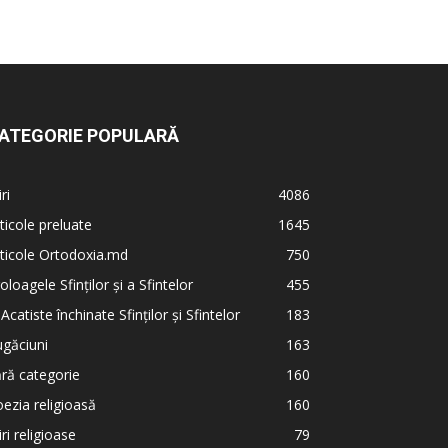
ATEGORIE POPULARĂ
iri
4086
ticole preluate
1645
ticole Ortodoxia.md
750
oloagele Sfinților și a Sfintelor
455
 Acatiste închinate Sfinților și Sfintelor
183
găciuni
163
ră categorie
160
ezia religioasă
160
iri religioase
79