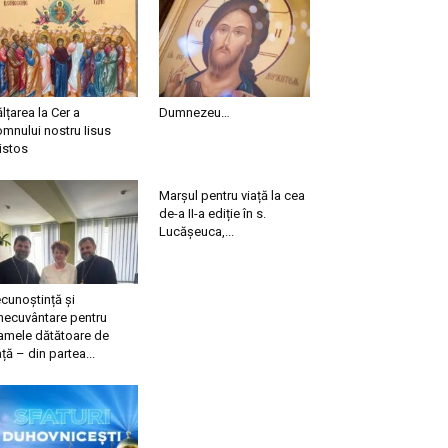
ălțarea la Cer a
Dumnezeu…
mnului nostru Iisus
istos
Marșul pentru viață la cea
de-a II-a ediție în s.
Lucășeuca,...
cunoștință și
necuvântare pentru
mele dătătoare de
ață – din partea...