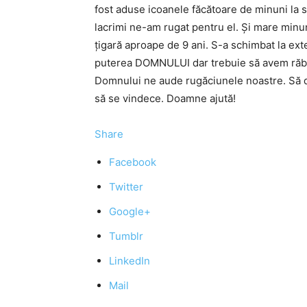
fost aduse icoanele făcătoare de minuni la
lacrimi ne-am rugat pentru el. Și mare minu
țigară aproape de 9 ani. S-a schimbat la ext
puterea DOMNULUI dar trebuie să avem răb
Domnului ne aude rugăciunele noastre. Să d
să se vindece. Doamne ajută!
Share
Facebook
Twitter
Google+
Tumblr
LinkedIn
Mail