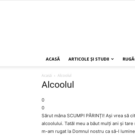
ACASĂ
ARTICOLE ŞI STUDII
RUGĂ
Acasă
Alcoolul
Alcoolul
0
0
Sărut mâna SCUMPI PĂRINȚI! Ași vrea să cit
alcoolului. Tatăl meu a băut mulți ani și tare
m-am rugat la Domnul nostru ca să-l luminez