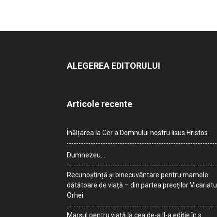
ALEGEREA EDITORULUI
Articole recente
Înălțarea la Cer a Domnului nostru Iisus Hristos
Dumnezeu…
Recunoștință și binecuvântare pentru mamele
dătătoare de viață – din partea preoților Vicariatu
Orhei
Marșul pentru viață la cea de-a II-a ediție în s.