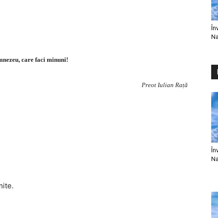
În
Na
mnezeu, care faci minuni!
Preot Iulian Rață
În
Na
mite.