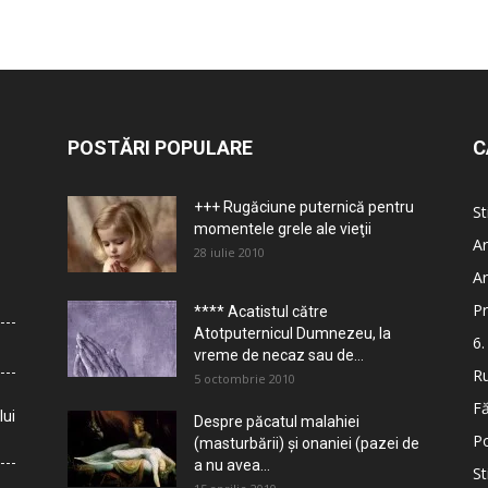
POSTĂRI POPULARE
C
+++ Rugăciune puternică pentru
St
momentele grele ale vieţii
Ar
28 iulie 2010
Ar
Pr
**** Acatistul către
Atotputernicul Dumnezeu, la
6.
vreme de necaz sau de...
Ru
5 octombrie 2010
Fă
lui
Despre păcatul malahiei
Po
(masturbării) şi onaniei (pazei de
a nu avea...
St