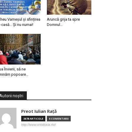
heu Vameșul și sfințirea
Aruncă grija ta spre
 casă… Și nu numai!
Domnul…
ua Învierii, să ne
minăm popoare…
Autorii noștri
Preot Iulian Raţă
3878 ARTICOLE
6 COMENTARII
http://www.ortodoxia.md