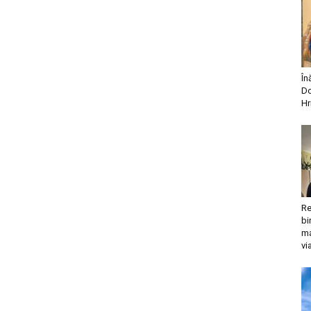
În
Do
Hr
Re
bi
ma
vi