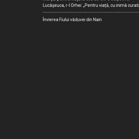
Lucășeuca, r-l Orhei: „Pentru viață, cu inimă curat
Învierea Fiului văduvei din Nain