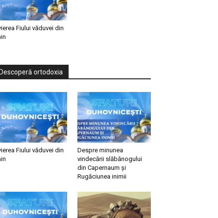
vierea Fiului văduvei din
in
Descoperă ortodoxia
vierea Fiului văduvei din
Despre minunea
in
vindecării slăbănogului
din Capernaum și
Rugăciunea inimii