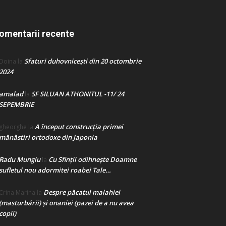
omentarii recente
Sfaturi duhovnicești din 20 octombrie
Doina
la
2024
amalad
SF SILUAN ATHONITUL -11/ 24
la
SEPEMBRIE
A început construcţia primei
gheorghe
la
mănăstiri ortodoxe din Japonia
Radu Mungiu
Cu Sfinții odihnește Doamne
la
sufletul nou adormitei roabei Tale…
Despre păcatul malahiei
Crina Marina
la
(masturbării) şi onaniei (pazei de a nu avea
copii)