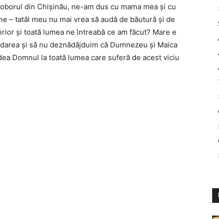
 soborul din Chișinău, ne-am dus cu mama mea și cu
ne – tatăl meu nu mai vrea să audă de băutură și de
erior și toată lumea ne întreabă ce am făcut? Mare e
darea și să nu deznădăjduim că Dumnezeu și Maica
ea Domnul la toată lumea care suferă de acest viciu