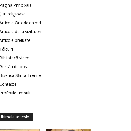
Pagina Principala
Știri religioase
Articole Ortodoxia.md
Articole de la vizitatori
Articole preluate
Tâlcuiri
Bibliotecă video
Gustări de post
Biserica Sfinta Treime
Contacte
Profețiile timpului
Ultimele articole