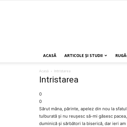
ACASĂ
ARTICOLE ŞI STUDII
RUGĂ
Acasă
Intristarea
Intristarea
0
0
Sărut mâna, părinte, apelez din nou la sfatu
tulburată şi nu reuşesc să-mi găsesc pacea
duminică şi sărbători la biserică, dar ieri am