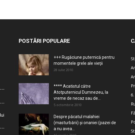
POSTĂRI POPULARE
C
+++ Rugăciune puternică pentru
St
momentele grele ale vieţii
Ar
28 iulie 2010
Ar
Pr
**** Acatistul către
Atotputernicul Dumnezeu, la
6.
vreme de necaz sau de...
Ru
5 octombrie 2010
Fă
lui
Despre păcatul malahiei
Po
(masturbării) şi onaniei (pazei de
a nu avea...
St