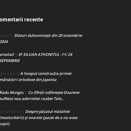
omentarii recente
Sfaturi duhovnicești din 20 octombrie
Doina
la
2024
amalad
SF SILUAN ATHONITUL -11/ 24
la
SEPEMBRIE
A început construcţia primei
gheorghe
la
mănăstiri ortodoxe din Japonia
Radu Mungiu
Cu Sfinții odihnește Doamne
la
sufletul nou adormitei roabei Tale…
Despre păcatul malahiei
Crina Marina
la
(masturbării) şi onaniei (pazei de a nu avea
copii)