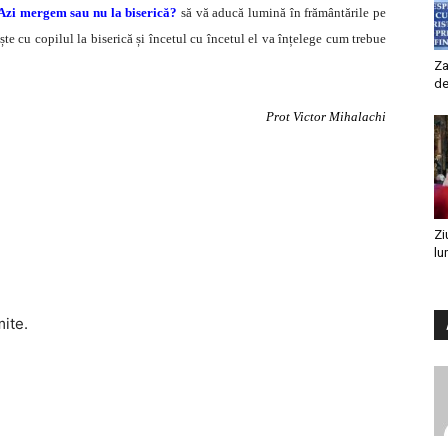
Azi mergem sau nu la biserică?
să vă aducă lumină în frământările pe
ște cu copilul la biserică și încetul cu încetul el va înțelege cum trebue
Za
de
Prot Victor Mihalachi
Zi
lu
mite.