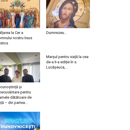
ălțarea la Cer a
Dumnezeu…
mnului nostru Iisus
istos
Marșul pentru viață la cea
de-a II-a ediție în s.
Lucășeuca,...
cunoștință și
necuvântare pentru
mele dătătoare de
ață – din partea...