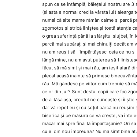
spun ce se întâmplă, băieţelul nostru are 3 
(şi asta e normal cred la vârsta lui) alearga t
numai că alte mame rămân calme şi parcă prin
zgomotos şi strică liniştea şi toată atenţia c
o grea suferinţă până la sfârşitul slujbei, în
parcă mai supăraţi şi mai chinuiţi decât am v
nu am reuşit să-l împărtăşesc, ceia ce nu s-
lângă mine, nu am avut puterea să-l liniştesc,
făcut să mă simt şi mai rău, am ieşit afară d
plecat acasă înainte să primesc binecuvânta
rău. Mă gândesc pe viitor cum trebuie să mă 
celor din jur? Sunt destui copii care fac zgo
de ai lăsa aşa, preotul ne cunoaşte şi îi ştie
dar vă repet eu şi cu soţul parcă nu reuşim s
biserică şi pe măsură ce va creşte, va înţel
măcar mai spre final la împărtăşanie? Ori să
cu el din nou împreună? Nu mă simt bine at