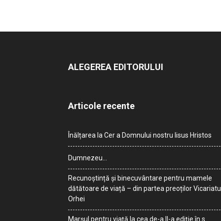
ALEGEREA EDITORULUI
Articole recente
Înălțarea la Cer a Domnului nostru Iisus Hristos
Dumnezeu…
Recunoștință și binecuvântare pentru mamele
dătătoare de viață – din partea preoților Vicariatu
Orhei
Marșul pentru viață la cea de-a II-a ediție în s.