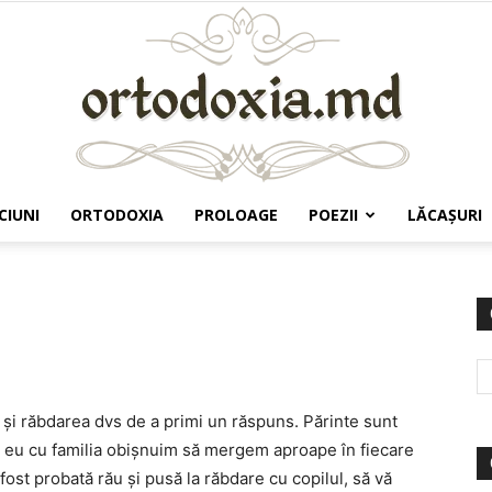
CIUNI
ORTODOXIA
PROLOAGE
POEZII
LĂCAŞURI
Ortodoxia.md
l şi răbdarea dvs de a primi un răspuns. Părinte sunt
, eu cu familia obişnuim să mergem aproape în fiecare
 fost probată rău şi pusă la răbdare cu copilul, să vă