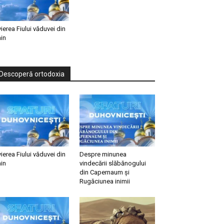
vierea Fiului văduvei din
in
Descoperă ortodoxia
vierea Fiului văduvei din
Despre minunea
in
vindecării slăbănogului
din Capernaum și
Rugăciunea inimii