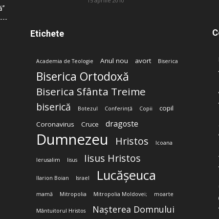
15 aprilie 2010
ă”
C
Etichete
Anul nou
avort
Academia de Teologie
Biserica
Biserica Ortodoxă
Biserica Sfânta Treime
biserică
copil
Botezul
Conferință
Copii
dragoste
Coronavirus
Cruce
Dumnezeu
Hristos
Icoana
Iisus Hristos
Ierusalim
Iisus
Lucășeuca
Ilarion Boian
Israel
mamă
Mitropolia
Mitropolia Moldovei;
moarte
Nașterea Domnului
Mântuitorul Hristos