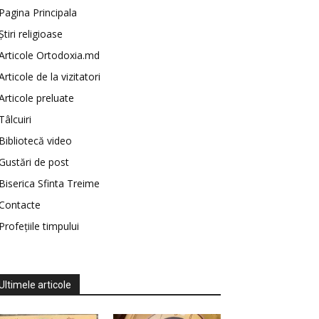
Pagina Principala
Știri religioase
Articole Ortodoxia.md
Articole de la vizitatori
Articole preluate
Tâlcuiri
Bibliotecă video
Gustări de post
Biserica Sfinta Treime
Contacte
Profețiile timpului
Ultimele articole