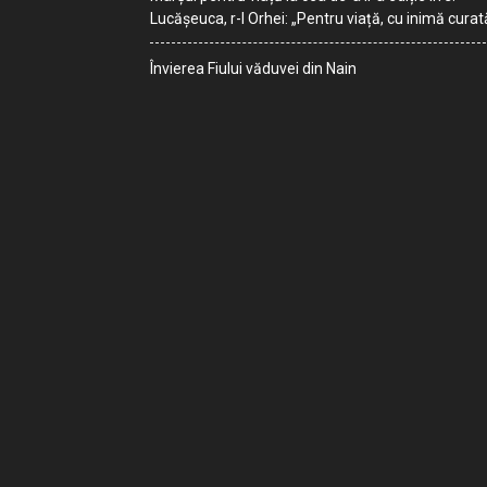
Lucășeuca, r-l Orhei: „Pentru viață, cu inimă curat
Învierea Fiului văduvei din Nain