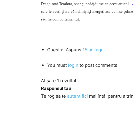
Dragă soră Teodora, sper și nădăjduesc ca acest articol
care le aveți și nu vă neliniștiți mergeți așa cum se prime
să-i fie comportamentul.
Guest
a răspuns
15 ani ago
You must
login
to post comments
Afișare 1 rezultat
Răspunsul tău
Te rog să te
autentifici
mai întâi pentru a tri