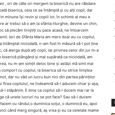
ani , ori de câte ori mergem la biserică nu are răbdare
oată biserica, ceia ce se întâmplă şi cu alţi copii, dar
 minune îşi revin şi copiii lor, în schimb al meu e
are ar trebui să o am la sfânta liturghie, devine un chin,
 loc să plecăm liniştiţi cu pace acasă, ne întoarcem
enit. Ieri de Sfânta Maria am mers doar eu cu copilul,
a întâmplat niciodată, n-am fost în măsură să-l pot ţine
 că alerga după alţi copii, iar privirea celor din jur m-a
in biserică plângând şi mai supărată ca niciodată, am
rea, nu m-am simţit deloc bine şi astăzi mă simt mai
comport cu copilul, la biserica să nu strice liniştea
mot, dar nu văd un lucru bun nici din partea părinţilor
 şi firea copilului, ne îndeamnă să-l aducem chiar şi aşa,
ă-l stăpânim. E bine ca copilul să-l ducem mai rar la
ege că unele lucruri nu se pot face? Sau să-l ducem
 facem cu rândul,o duminica soţul, o duminică eu, apoi
unci când merg singură, aş vrea şi eu ca celelate mame