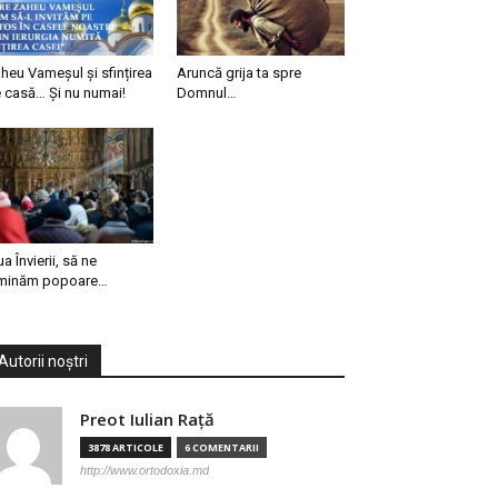
heu Vameșul și sfințirea
Aruncă grija ta spre
 casă… Și nu numai!
Domnul…
ua Învierii, să ne
minăm popoare…
Autorii noștri
Preot Iulian Raţă
3878 ARTICOLE
6 COMENTARII
http://www.ortodoxia.md