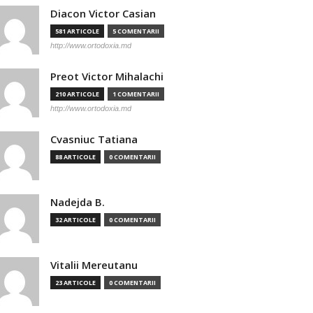
Diacon Victor Casian
581 ARTICOLE
5 COMENTARII
http://www.ortodoxia.md
Preot Victor Mihalachi
210 ARTICOLE
1 COMENTARII
http://www.ortodoxia.md
Cvasniuc Tatiana
88 ARTICOLE
0 COMENTARII
Nadejda B.
32 ARTICOLE
0 COMENTARII
Vitalii Mereutanu
23 ARTICOLE
0 COMENTARII