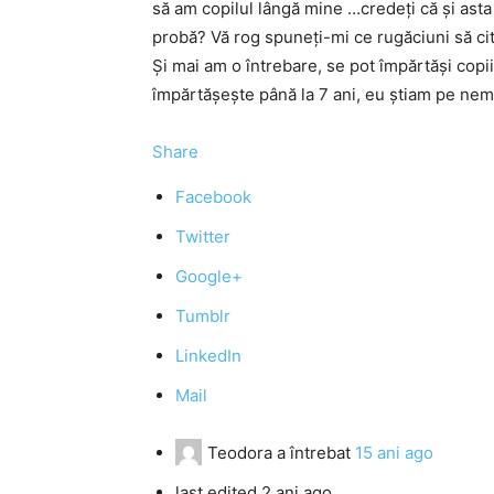
să am copilul lângă mine …credeţi că şi as
probă? Vă rog spuneţi-mi ce rugăciuni să cite
Şi mai am o întrebare, se pot împărtăşi copi
împărtăşeşte până la 7 ani, eu ştiam pe ne
Share
Facebook
Twitter
Google+
Tumblr
LinkedIn
Mail
Teodora
a întrebat
15 ani ago
last edited 2 ani ago