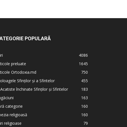
ATEGORIE POPULARĂ
iri
4086
ticole preluate
1645
ticole Ortodoxia.md
750
oloagele Sfinților și a Sfintelor
455
 Acatiste închinate Sfinților și Sfintelor
183
găciuni
163
ră categorie
160
ezia religioasă
160
iri religioase
79