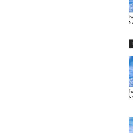
În
Na
În
Na