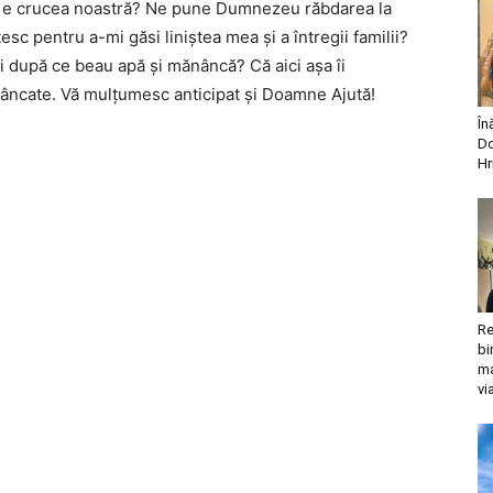
ta e crucea noastră? Ne pune Dumnezeu răbdarea la
sc pentru a-mi găsi liniştea mea şi a întregii familii?
ii după ce beau apă şi mănâncă? Că aici aşa îi
mâncate. Vă mulţumesc anticipat şi Doamne Ajută!
În
Do
Hr
Re
bi
ma
vi