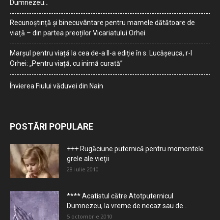
Dumnezeu…
Recunoștință și binecuvântare pentru mamele dătătoare de
viață – din partea preoților Vicariatului Orhei
Marșul pentru viață la cea de-a II-a ediție în s. Lucășeuca, r-l
Orhei: „Pentru viață, cu inimă curată”
Învierea Fiului văduvei din Nain
POSTĂRI POPULARE
+++ Rugăciune puternică pentru momentele
grele ale vieţii
28 iulie 2010
**** Acatistul către Atotputernicul
Dumnezeu, la vreme de necaz sau de...
5 octombrie 2010