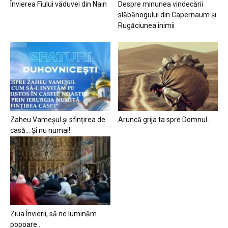
Învierea Fiului văduvei din Nain
Despre minunea vindecării
slăbănogului din Capernaum și
Rugăciunea inimii
Zaheu Vameșul și sfințirea de
Aruncă grija ta spre Domnul…
casă… Și nu numai!
Ziua Învierii, să ne luminăm
popoare…