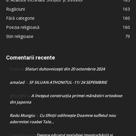
Rugăciuni
163
Fără categorie
160
Poezia religioasă
160
Stiri religioase
79
Comentarii recente
Sfaturi duhovnicești din 20 octombrie 2024
Doina
la
amalad
SF SILUAN ATHONITUL -11/ 24 SEPEMBRIE
la
A început construcţia primei mănăstiri ortodoxe
gheorghe
la
din Japonia
Radu Mungiu
Cu Sfinții odihnește Doamne sufletul nou
la
adormitei roabei Tale…
Despre păcatul malahiei (masturbării) şi
Crina Marina
la