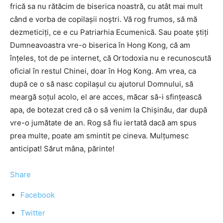
frică sa nu rătăcim de biserica noastră, cu atât mai mult
când e vorba de copilaşii noştri. Vă rog frumos, să mă
dezmeticiţi, ce e cu Patriarhia Ecumenică. Sau poate ştiţi
Dumneavoastra vre-o biserica în Hong Kong, că am
înţeles, tot de pe internet, că Ortodoxia nu e recunoscută
oficial în restul Chinei, doar în Hog Kong. Am vrea, ca
după ce o să nasc copilaşul cu ajutorul Domnului, să
meargă soţul acolo, el are acces, măcar să-i sfinţească
apa, de botezat cred că o să venim la Chişinău, dar după
vre-o jumătate de an. Rog să fiu iertată dacă am spus
prea multe, poate am smintit pe cineva. Mulţumesc
anticipat! Sărut mâna, părinte!
Share
Facebook
Twitter