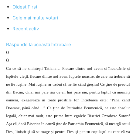
Oldest First
Cele mai multe voturi
Recent activ
Răspunde la această întrebare
0
0
Cu ce să ne smintești Tatiana… Fiecare dintre noi avem și încercările și
ispitele vieții, fiecare dintre noi avem luptele noastre, de care nu trebuie să
ne fie rușine! Mai rușine, ar trebui să ne fie când greșim! Ce ține de preotul
din Bacău, chiar îmi pare rău de el. Îmi pare rău, pentru faptul că anumiți
oameni, exagerează în toate prostiile lor. Întrebarea este: ”Până când
Doamne, până când…” Ce ține de Patriarhia Ecumenică, ea este absolut
legală, chiar mai mult, este prima între egalele Biserici Ortodoxe Surori!
Așa că, dacă Biserica în cauză ține de Patriarhia Ecumenică, să meargă soțul
Dvs., liniștit și să se roage și pentru Dvs. și pentru copilașul cu care vă va