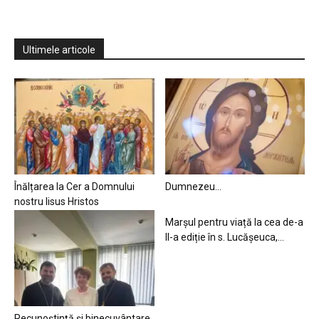
Ultimele articole
Înălțarea la Cer a Domnului
Dumnezeu…
nostru Iisus Hristos
Marșul pentru viață la cea de-a
II-a ediție în s. Lucășeuca,...
Recunoștință și binecuvântare