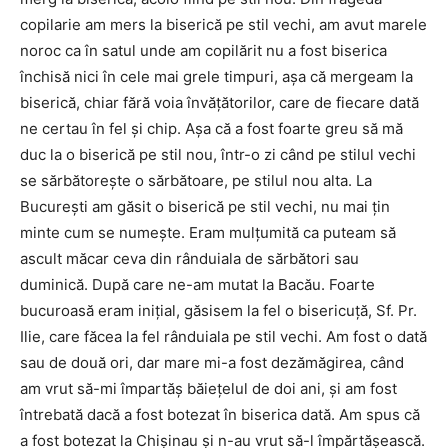
copilarie am mers la biserică pe stil vechi, am avut marele
noroc ca în satul unde am copilărit nu a fost biserica
închisă nici în cele mai grele timpuri, aşa că mergeam la
biserică, chiar fără voia învăţătorilor, care de fiecare dată
ne certau în fel şi chip. Aşa că a fost foarte greu să mă
duc la o biserică pe stil nou, într-o zi când pe stilul vechi
se sărbătoreşte o sărbătoare, pe stilul nou alta. La
Bucureşti am găsit o biserică pe stil vechi, nu mai ţin
minte cum se numeşte. Eram mulţumită ca puteam să
ascult măcar ceva din rânduiala de sărbători sau
duminică. După care ne-am mutat la Bacău. Foarte
bucuroasă eram iniţial, găsisem la fel o bisericuţă, Sf. Pr.
Ilie, care făcea la fel rânduiala pe stil vechi. Am fost o dată
sau de două ori, dar mare mi-a fost dezămăgirea, când
am vrut să-mi împartăş băieţelul de doi ani, şi am fost
întrebată dacă a fost botezat în biserica dată. Am spus că
a fost botezat la Chişinau şi n-au vrut să-l împărtăşească.