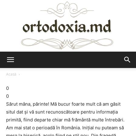
Ortodoxia.md
Acasă
0
0
Sărut mâna, părinte! Mă bucur foarte mult că am găsit
situl dat şi vă sunt recunoscătoare pentru informaţia
primită, fiind departe chiar mă frământă multe întrebări.
Am mai stat o perioadă în România. Iniţial nu puteam să
merg la biserică, acolo fiind pe stil nou. Din fragedă