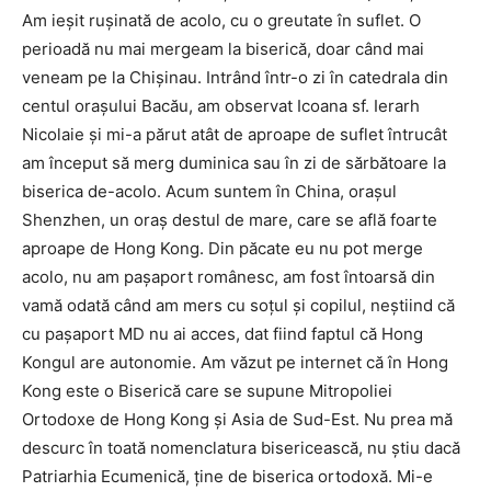
Am ieşit ruşinată de acolo, cu o greutate în suflet. O
perioadă nu mai mergeam la biserică, doar când mai
veneam pe la Chişinau. Intrând într-o zi în catedrala din
centul oraşului Bacău, am observat Icoana sf. Ierarh
Nicolaie şi mi-a părut atât de aproape de suflet întrucât
am început să merg duminica sau în zi de sărbătoare la
biserica de-acolo. Acum suntem în China, oraşul
Shenzhen, un oraş destul de mare, care se află foarte
aproape de Hong Kong. Din păcate eu nu pot merge
acolo, nu am paşaport românesc, am fost întoarsă din
vamă odată când am mers cu soţul şi copilul, neştiind că
cu paşaport MD nu ai acces, dat fiind faptul că Hong
Kongul are autonomie. Am văzut pe internet că în Hong
Kong este o Biserică care se supune Mitropoliei
Ortodoxe de Hong Kong şi Asia de Sud-Est. Nu prea mă
descurc în toată nomenclatura bisericească, nu ştiu dacă
Patriarhia Ecumenică, ţine de biserica ortodoxă. Mi-e