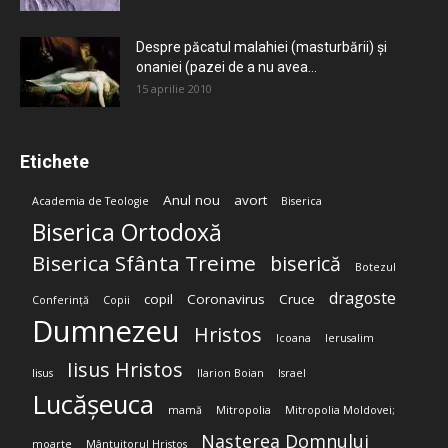
Despre păcatul malahiei (masturbării) şi
onaniei (pazei de a nu avea...
15 aprilie 2010
Etichete
Anul nou
avort
Academia de Teologie
Biserica
Biserica Ortodoxă
Biserica Sfânta Treime
biserică
Botezul
dragoste
copil
Coronavirus
Cruce
Conferință
Copii
Dumnezeu
Hristos
Icoana
Ierusalim
Iisus Hristos
Iisus
Ilarion Boian
Israel
Lucășeuca
mamă
Mitropolia
Mitropolia Moldovei;
Nașterea Domnului
moarte
Mântuitorul Hristos