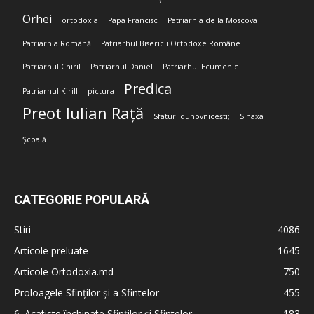
Orhei
ortodoxia
Papa Francisc
Patriarhia de la Moscova
Patriarhia Română
Patriarhul Bisericii Ortodoxe Române
Patriarhul Chiril
Patriarhul Daniel
Patriarhul Ecumenic
Predica
Patriarhul Kirill
pictura
Preot Iulian Rață
Sfaturi duhovnicești;
Sinaxa
Școală
CATEGORIE POPULARĂ
Stiri
4086
Articole preluate
1645
Articole Ortodoxia.md
750
Proloagele Sfinților și a Sfintelor
455
6. Acatiste închinate Sfinților și Sfintelor
183