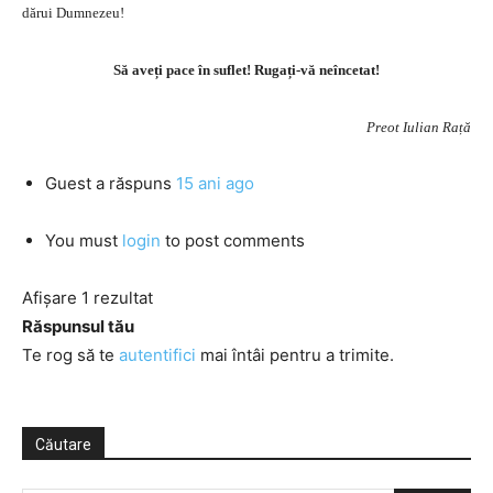
dărui Dumnezeu!
Să aveți pace în suflet! Rugați-vă neîncetat!
Preot Iulian Rață
Guest
a răspuns
15 ani ago
You must
login
to post comments
Afișare 1 rezultat
Răspunsul tău
Te rog să te
autentifici
mai întâi pentru a trimite.
Căutare