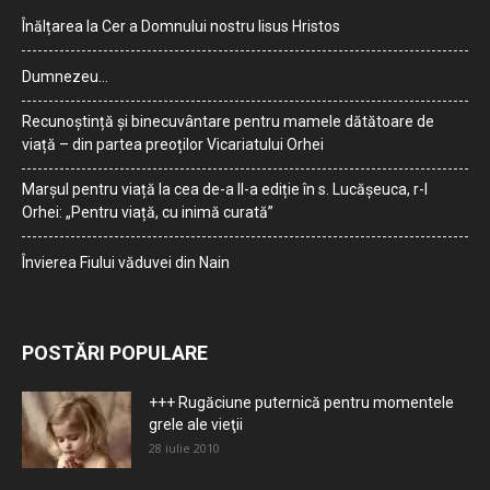
Înălțarea la Cer a Domnului nostru Iisus Hristos
Dumnezeu…
Recunoștință și binecuvântare pentru mamele dătătoare de
viață – din partea preoților Vicariatului Orhei
Marșul pentru viață la cea de-a II-a ediție în s. Lucășeuca, r-l
Orhei: „Pentru viață, cu inimă curată”
Învierea Fiului văduvei din Nain
POSTĂRI POPULARE
+++ Rugăciune puternică pentru momentele
grele ale vieţii
28 iulie 2010