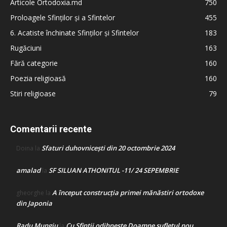
Articole Ortodoxia.md
750
Proloagele Sfinților și a Sfintelor
455
6. Acatiste închinate Sfinților și Sfintelor
183
Rugăciuni
163
Fără categorie
160
Poezia religioasă
160
Stiri religioase
79
Comentarii recente
Sfaturi duhovnicești din 20 octombrie 2024
Doina
la
amalad
SF SILUAN ATHONITUL -11/ 24 SEPEMBRIE
la
A început construcţia primei mănăstiri ortodoxe
gheorghe
la
din Japonia
Radu Mungiu
Cu Sfinții odihnește Doamne sufletul nou
la