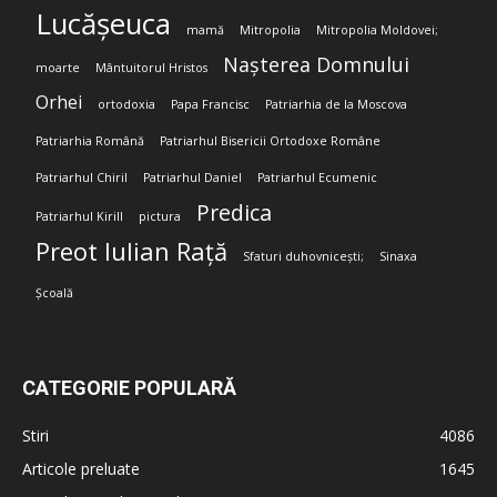
Lucășeuca
mamă
Mitropolia
Mitropolia Moldovei;
Nașterea Domnului
moarte
Mântuitorul Hristos
Orhei
ortodoxia
Papa Francisc
Patriarhia de la Moscova
Patriarhia Română
Patriarhul Bisericii Ortodoxe Române
Patriarhul Chiril
Patriarhul Daniel
Patriarhul Ecumenic
Predica
Patriarhul Kirill
pictura
Preot Iulian Rață
Sfaturi duhovnicești;
Sinaxa
Școală
CATEGORIE POPULARĂ
Stiri
4086
Articole preluate
1645