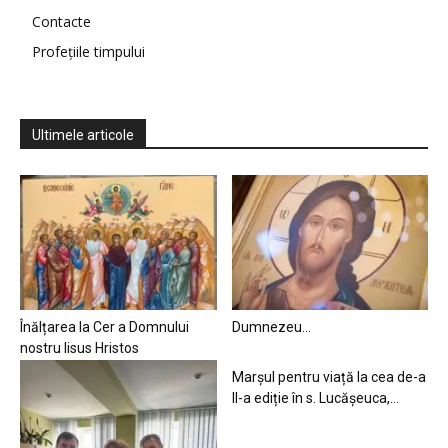
Contacte
Profețiile timpului
Ultimele articole
Înălțarea la Cer a Domnului
Dumnezeu…
nostru Iisus Hristos
Marșul pentru viață la cea de-a
II-a ediție în s. Lucășeuca,...