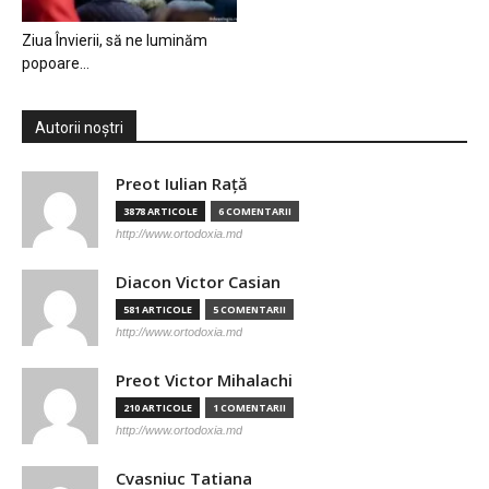
Ziua Învierii, să ne luminăm
popoare…
Autorii noștri
Preot Iulian Raţă
3878 ARTICOLE
6 COMENTARII
http://www.ortodoxia.md
Diacon Victor Casian
581 ARTICOLE
5 COMENTARII
http://www.ortodoxia.md
Preot Victor Mihalachi
210 ARTICOLE
1 COMENTARII
http://www.ortodoxia.md
Cvasniuc Tatiana