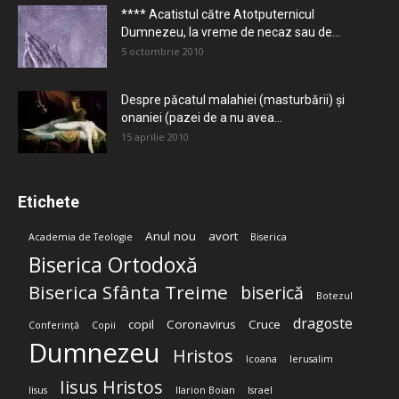
**** Acatistul către Atotputernicul
Dumnezeu, la vreme de necaz sau de...
5 octombrie 2010
Despre păcatul malahiei (masturbării) şi
onaniei (pazei de a nu avea...
15 aprilie 2010
Etichete
Anul nou
avort
Academia de Teologie
Biserica
Biserica Ortodoxă
Biserica Sfânta Treime
biserică
Botezul
dragoste
copil
Coronavirus
Cruce
Conferință
Copii
Dumnezeu
Hristos
Icoana
Ierusalim
Iisus Hristos
Iisus
Ilarion Boian
Israel