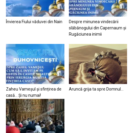
Învierea Fiului văduvei din Nain
Despre minunea vindecării
slăbănogului din Capernaum și
Rugăciunea inimii
Zaheu Vameșul și sfințirea de
Aruncă grija ta spre Domnul…
casă… Și nu numai!