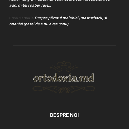
adormitei roabei Tale…
Despre păcatul malahiei (masturbării) şi
Crina Marina
la
onaniei (pazei de a nu avea copii)
DESPRE NOI