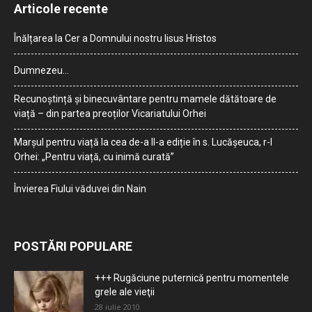
Articole recente
Înălțarea la Cer a Domnului nostru Iisus Hristos
Dumnezeu…
Recunoștință și binecuvântare pentru mamele dătătoare de
viață – din partea preoților Vicariatului Orhei
Marșul pentru viață la cea de-a II-a ediție în s. Lucășeuca, r-l
Orhei: „Pentru viață, cu inimă curată”
Învierea Fiului văduvei din Nain
POSTĂRI POPULARE
+++ Rugăciune puternică pentru momentele
grele ale vieţii
28 iulie 2010