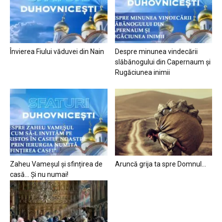
Învierea Fiului văduvei din Nain
Despre minunea vindecării
slăbănogului din Capernaum și
Rugăciunea inimii
Zaheu Vameșul și sfințirea de
Aruncă grija ta spre Domnul…
casă… Și nu numai!