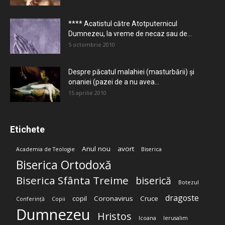
**** Acatistul către Atotputernicul
Dumnezeu, la vreme de necaz sau de...
5 octombrie 2010
Despre păcatul malahiei (masturbării) şi
onaniei (pazei de a nu avea...
15 aprilie 2010
Etichete
Anul nou
avort
Academia de Teologie
Biserica
Biserica Ortodoxă
Biserica Sfânta Treime
biserică
Botezul
dragoste
copil
Coronavirus
Cruce
Conferință
Copii
Dumnezeu
Hristos
Icoana
Ierusalim