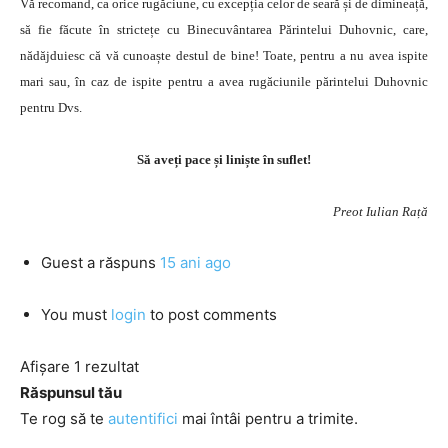
Vă recomand, ca orice rugăciune, cu excepția celor de seară și de dimineață,
să fie făcute în strictețe cu Binecuvântarea Părintelui Duhovnic, care,
nădăjduiesc că vă cunoaște destul de bine! Toate, pentru a nu avea ispite
mari sau, în caz de ispite pentru a avea rugăciunile părintelui Duhovnic
pentru Dvs.
Să aveți pace și liniște în suflet!
Preot Iulian Rață
Guest
a răspuns
15 ani ago
You must
login
to post comments
Afișare 1 rezultat
Răspunsul tău
Te rog să te
autentifici
mai întâi pentru a trimite.