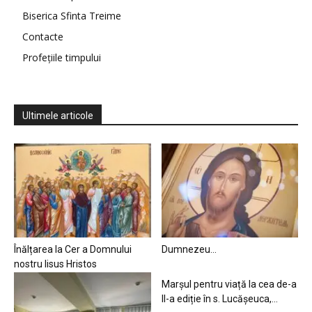
Biserica Sfinta Treime
Contacte
Profețiile timpului
Ultimele articole
Înălțarea la Cer a Domnului
Dumnezeu…
nostru Iisus Hristos
Marșul pentru viață la cea de-a
II-a ediție în s. Lucășeuca,...