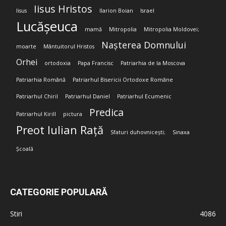
Iisus Hristos
Iisus
Ilarion Boian
Israel
Lucășeuca
mamă
Mitropolia
Mitropolia Moldovei;
Nașterea Domnului
moarte
Mântuitorul Hristos
Orhei
ortodoxia
Papa Francisc
Patriarhia de la Moscova
Patriarhia Română
Patriarhul Bisericii Ortodoxe Române
Patriarhul Chiril
Patriarhul Daniel
Patriarhul Ecumenic
Predica
Patriarhul Kirill
pictura
Preot Iulian Rață
Sfaturi duhovnicești;
Sinaxa
Școală
CATEGORIE POPULARĂ
Stiri
4086