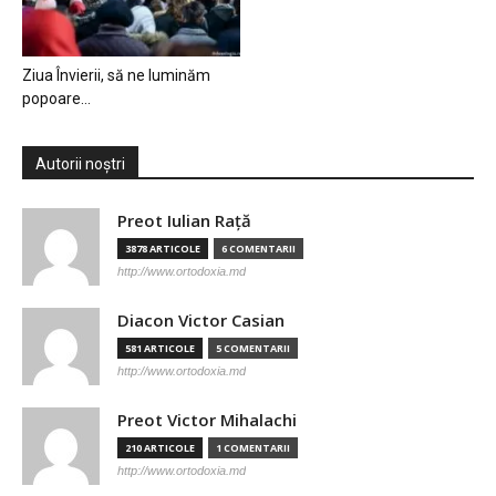
Ziua Învierii, să ne luminăm
popoare…
Autorii noștri
Preot Iulian Raţă
3878 ARTICOLE
6 COMENTARII
http://www.ortodoxia.md
Diacon Victor Casian
581 ARTICOLE
5 COMENTARII
http://www.ortodoxia.md
Preot Victor Mihalachi
210 ARTICOLE
1 COMENTARII
http://www.ortodoxia.md