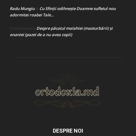
Radu Mungiu
Cu Sfinții odihnește Doamne sufletul nou
la
adormitei roabei Tale…
Despre păcatul malahiei (masturbării) şi
Crina Marina
la
onaniei (pazei de a nu avea copii)
DESPRE NOI