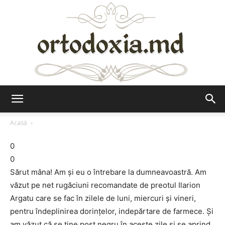
Ortodoxia.md
Acasă
0
0
Sărut mâna! Am şi eu o întrebare la dumneavoastră. Am
văzut pe net rugăciuni recomandate de preotul Ilarion
Argatu care se fac în zilele de luni, miercuri şi vineri,
pentru îndeplinirea dorinţelor, indepărtare de farmece. Şi
am văzut că se ţine post negru în aceste zile şi se aprind