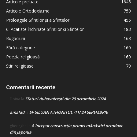
Articole preluate
1645
Articole Ortodoxia.md
750
Proloagele Sfinților și a Sfintelor
455
6. Acatiste închinate Sfinților și Sfintelor
183
Rugăciuni
163
Fără categorie
160
Poezia religioasă
160
Stiri religioase
79
Comentarii recente
Sfaturi duhovnicești din 20 octombrie 2024
Doina
la
amalad
SF SILUAN ATHONITUL -11/ 24 SEPEMBRIE
la
A început construcţia primei mănăstiri ortodoxe
gheorghe
la
din Japonia