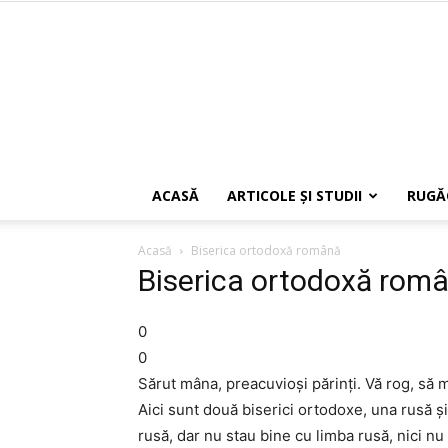
ACASĂ
ARTICOLE ŞI STUDII
RUGĂ
Acasă
Biserica ortodoxă română
Biserica ortodoxă rom
0
0
Sărut mâna, preacuvioşi părinţi. Vă rog, să 
Aici sunt două biserici ortodoxe, una rusă şi
rusă, dar nu stau bine cu limba rusă, nici n