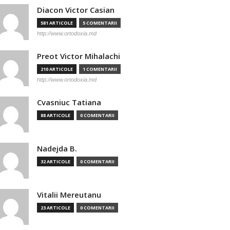
Diacon Victor Casian
581 ARTICOLE
5 COMENTARII
http://www.ortodoxia.md
Preot Victor Mihalachi
210 ARTICOLE
1 COMENTARII
http://www.ortodoxia.md
Cvasniuc Tatiana
88 ARTICOLE
0 COMENTARII
Nadejda B.
32 ARTICOLE
0 COMENTARII
Vitalii Mereutanu
23 ARTICOLE
0 COMENTARII