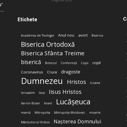
15 aprilie 2010
ă”
C
Etichete
Anul nou
avort
Academia de Teologie
Biserica
Biserica Ortodoxă
Biserica Sfânta Treime
biserică
copil
Botezul
Conferință
Copii
dragoste
Coronavirus
Cruce
Dumnezeu
Hristos
Icoana
Iisus Hristos
Ierusalim
Iisus
Lucășeuca
Ilarion Boian
Israel
mamă
Mitropolia
Mitropolia Moldovei;
moarte
Nașterea Domnului
Mântuitorul Hristos