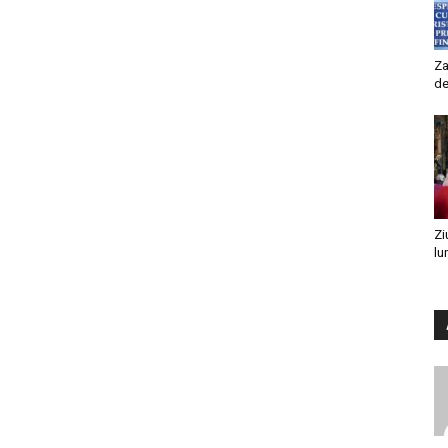
Za
de
Zi
lu