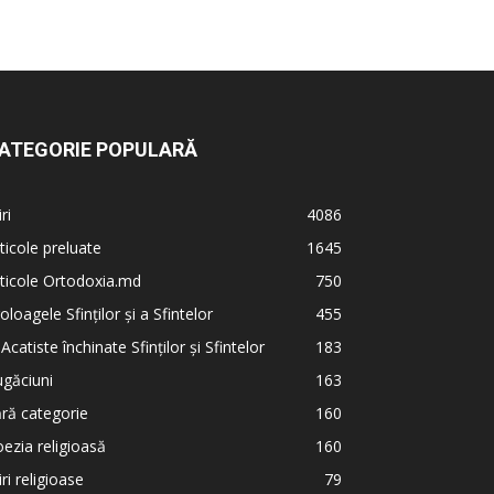
ATEGORIE POPULARĂ
iri
4086
ticole preluate
1645
ticole Ortodoxia.md
750
oloagele Sfinților și a Sfintelor
455
 Acatiste închinate Sfinților și Sfintelor
183
găciuni
163
ră categorie
160
ezia religioasă
160
iri religioase
79