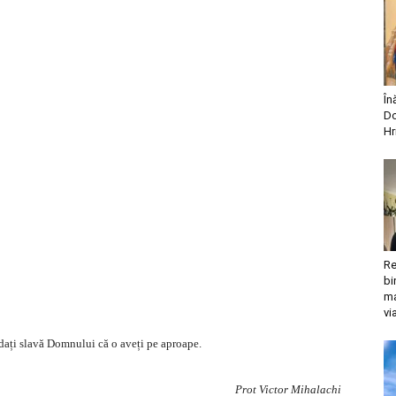
În
Do
Hr
Re
bi
ma
vi
i dați slavă Domnului că o aveți pe aproape.
Prot Victor Mihalachi