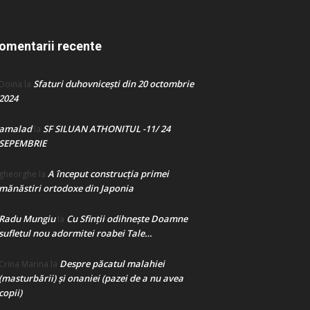
omentarii recente
Sfaturi duhovnicești din 20 octombrie
Doina
la
2024
amalad
SF SILUAN ATHONITUL -11/ 24
la
SEPEMBRIE
A început construcţia primei
gheorghe
la
mănăstiri ortodoxe din Japonia
Radu Mungiu
Cu Sfinții odihnește Doamne
la
sufletul nou adormitei roabei Tale…
Despre păcatul malahiei
Crina Marina
la
(masturbării) şi onaniei (pazei de a nu avea
copii)