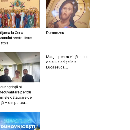
ălțarea la Cer a
Dumnezeu…
mnului nostru Iisus
istos
Marșul pentru viață la cea
de-a II-a ediție în s.
Lucășeuca,...
cunoștință și
necuvântare pentru
mele dătătoare de
ață – din partea...