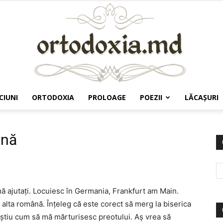
CIUNI
ORTODOXIA
PROLOAGE
POEZII
LĂCAŞURI
Ortodoxia.md
ână
mă ajutaţi. Locuiesc în Germania, Frankfurt am Main.
 alta română. Înţeleg că este corect să merg la biserica
u ştiu cum să mă mărturisesc preotului. Aş vrea să