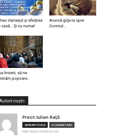
heu Vameșul și sfințirea
Aruncă grija ta spre
 casă… Și nu numai!
Domnul…
ua Învierii, să ne
minăm popoare…
Autorii noștri
Preot Iulian Raţă
3878 ARTICOLE
6 COMENTARII
http://www.ortodoxia.md