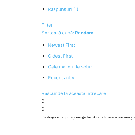
Răspunsuri (1)
Filter
Sortează după:
Random
Newest First
Oldest First
Cele mai multe voturi
Recent activ
Răspunde la această întrebare
0
0
Da dragă soră, puteți merge liniștită la biserica română ș