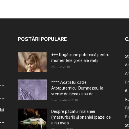
POSTĂRI POPULARE
C
+++ Rugăciune puternică pentru
St
momentele grele ale vieţii
Ar
28 iulie 2010
Ar
Pr
**** Acatistul către
Atotputernicul Dumnezeu, la
6.
vreme de necaz sau de...
Ru
5 octombrie 2010
Fă
lui
Despre păcatul malahiei
Po
(masturbării) şi onaniei (pazei de
a nu avea...
St