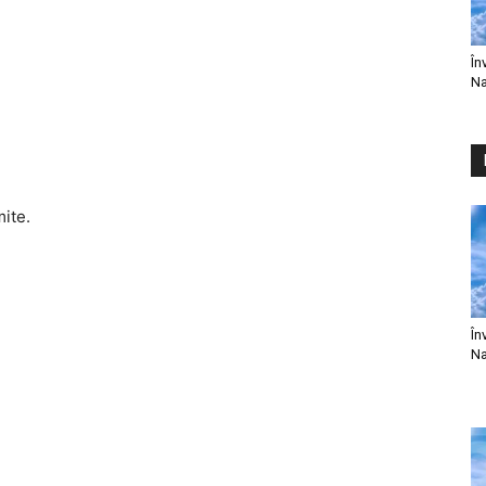
În
Na
mite.
În
Na