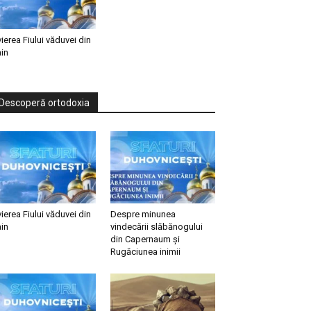
vierea Fiului văduvei din
in
Descoperă ortodoxia
vierea Fiului văduvei din
Despre minunea
in
vindecării slăbănogului
din Capernaum și
Rugăciunea inimii