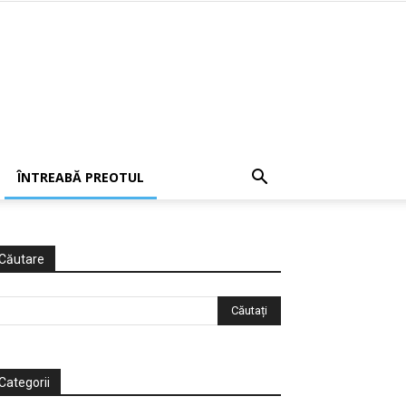
ÎNTREABĂ PREOTUL
Căutare
Categorii