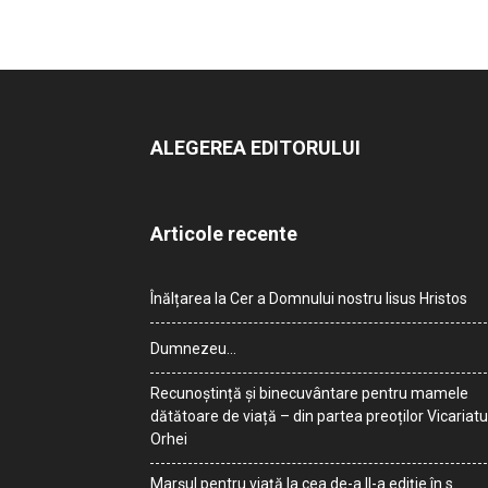
ALEGEREA EDITORULUI
Articole recente
Înălțarea la Cer a Domnului nostru Iisus Hristos
Dumnezeu…
Recunoștință și binecuvântare pentru mamele
dătătoare de viață – din partea preoților Vicariatu
Orhei
Marșul pentru viață la cea de-a II-a ediție în s.