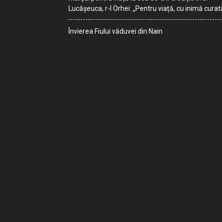
Lucășeuca, r-l Orhei: „Pentru viață, cu inimă curat
Învierea Fiului văduvei din Nain