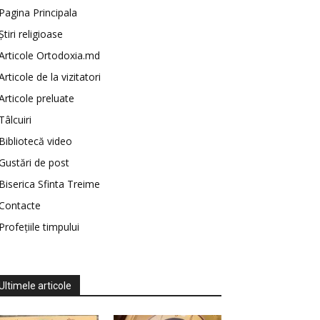
Pagina Principala
Știri religioase
Articole Ortodoxia.md
Articole de la vizitatori
Articole preluate
Tâlcuiri
Bibliotecă video
Gustări de post
Biserica Sfinta Treime
Contacte
Profețiile timpului
Ultimele articole