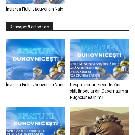
Învierea Fiului văduvei din Nain
Descoperă ortodoxia
Învierea Fiului văduvei din Nain
Despre minunea vindecării
slăbănogului din Capernaum și
Rugăciunea inimii