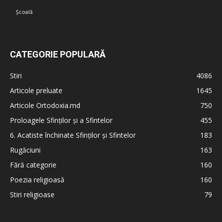
Școală
CATEGORIE POPULARĂ
Stiri
4086
Articole preluate
1645
Articole Ortodoxia.md
750
Proloagele Sfinților și a Sfintelor
455
6. Acatiste închinate Sfinților și Sfintelor
183
Rugăciuni
163
Fără categorie
160
Poezia religioasă
160
Stiri religioase
79