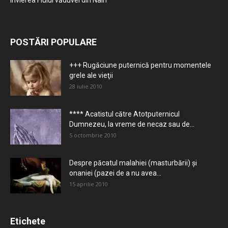
Învierea Fiului văduvei din Nain
POSTĂRI POPULARE
+++ Rugăciune puternică pentru momentele
grele ale vieţii
28 iulie 2010
**** Acatistul către Atotputernicul
Dumnezeu, la vreme de necaz sau de...
5 octombrie 2010
Despre păcatul malahiei (masturbării) şi
onaniei (pazei de a nu avea...
15 aprilie 2010
Etichete