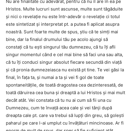
Nu are finalitate cu adevărat, pentru că nu îl are în ea pe
Hristos. Multe lucruri sunt ascunse, multe sunt tăgăduite
şi nici o revelaţie nu este într-adevăr o revelaţie ci totul
este sintetizat şi interpretat pt. a putea fi aplicat asupra
noastră. Sunt foarte multe de spus, ştiu că te simţi mai
bine, dar la finalul drumului tău pe acolo ajungi să
constaţi că tu eşti singurul tău dumnezeu, că tu îţi afli
singur momentul când e cel mai bine să faci una sau alta,
că tu îţi conduci singur absolut fiecare secundă din viaţă
şi că pronia dumnezeiasca nu există pt tine. Te vei găsi la
final, în faţa ta, şi numai a ta şi vei fi gol de toate
spontaneităţile, de toată dragostea cea dezinteresată, de
toată dăruirea cea buna şi dreaptă a lui Hristos şi mai mult
decât atât. Vei constata că tu nu ai cum să fii una cu
Dumnezeu, cum te învaţă acea cale şi vei tânji după
dreapta cale pt. care va trebui să lupţi din greu, să goleşti
paharul pe care l-ai umplut cu învăţături mincinoase. Ar fi
enorm de mult de spus, dar sper să fie suficient atât.