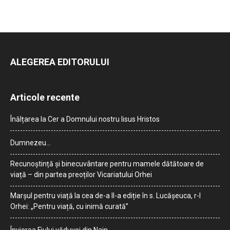
ALEGEREA EDITORULUI
Articole recente
Înălțarea la Cer a Domnului nostru Iisus Hristos
Dumnezeu…
Recunoștință și binecuvântare pentru mamele dătătoare de
viață – din partea preoților Vicariatului Orhei
Marșul pentru viață la cea de-a II-a ediție în s. Lucășeuca, r-l
Orhei: „Pentru viață, cu inimă curată”