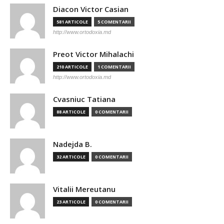
Diacon Victor Casian
581 ARTICOLE
5 COMENTARII
http://www.ortodoxia.md
Preot Victor Mihalachi
210 ARTICOLE
1 COMENTARII
http://www.ortodoxia.md
Cvasniuc Tatiana
88 ARTICOLE
0 COMENTARII
Nadejda B.
32 ARTICOLE
0 COMENTARII
Vitalii Mereutanu
23 ARTICOLE
0 COMENTARII