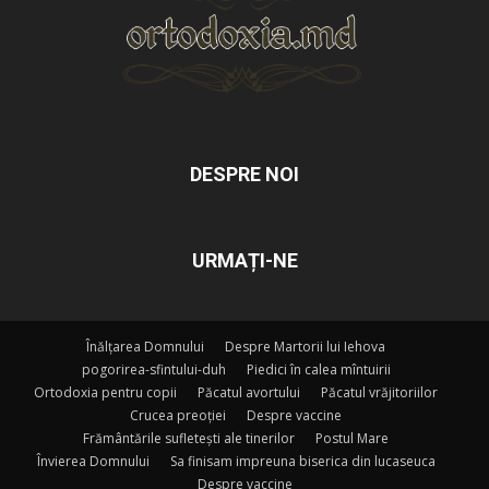
DESPRE NOI
URMAȚI-NE
Înălțarea Domnului
Despre Martorii lui Iehova
pogorirea-sfintului-duh
Piedici în calea mîntuirii
Ortodoxia pentru copii
Păcatul avortului
Păcatul vrăjitoriilor
Crucea preoției
Despre vaccine
Frământările sufletești ale tinerilor
Postul Mare
Învierea Domnului
Sa finisam impreuna biserica din lucaseuca
Despre vaccine