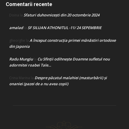
Comentarii recente
Sfaturi duhovnicești din 20 octombrie 2024
Doina
la
amalad
SF SILUAN ATHONITUL -11/ 24 SEPEMBRIE
la
A început construcţia primei mănăstiri ortodoxe
gheorghe
la
din Japonia
Radu Mungiu
Cu Sfinții odihnește Doamne sufletul nou
la
adormitei roabei Tale…
Despre păcatul malahiei (masturbării) şi
Crina Marina
la
onaniei (pazei de a nu avea copii)