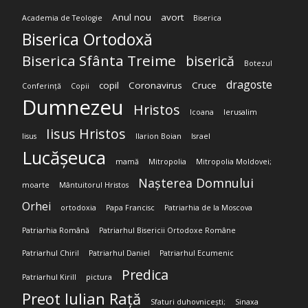
Anul nou
avort
Academia de Teologie
Biserica
Biserica Ortodoxă
Biserica Sfânta Treime
biserică
Botezul
dragoste
copil
Coronavirus
Cruce
Conferință
Copii
Dumnezeu
Hristos
Icoana
Ierusalim
Iisus Hristos
Iisus
Ilarion Boian
Israel
Lucășeuca
mamă
Mitropolia
Mitropolia Moldovei;
Nașterea Domnului
moarte
Mântuitorul Hristos
Orhei
ortodoxia
Papa Francisc
Patriarhia de la Moscova
Patriarhia Română
Patriarhul Bisericii Ortodoxe Române
Patriarhul Chiril
Patriarhul Daniel
Patriarhul Ecumenic
Predica
Patriarhul Kirill
pictura
Preot Iulian Rață
Sfaturi duhovnicești;
Sinaxa