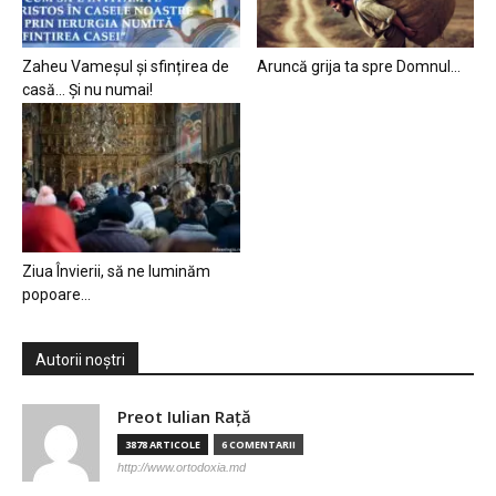
Zaheu Vameșul și sfințirea de
Aruncă grija ta spre Domnul…
casă… Și nu numai!
Ziua Învierii, să ne luminăm
popoare…
Autorii noștri
Preot Iulian Raţă
3878 ARTICOLE
6 COMENTARII
http://www.ortodoxia.md