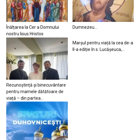
Înălțarea la Cer a Domnului
Dumnezeu…
nostru Iisus Hristos
Marșul pentru viață la cea de-a
II-a ediție în s. Lucășeuca,...
Recunoștință și binecuvântare
pentru mamele dătătoare de
viață – din partea...