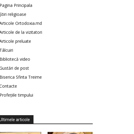
Pagina Principala
Știri religioase
Articole Ortodoxia.md
Articole de la vizitatori
Articole preluate
Tâlcuiri
Bibliotecă video
Gustări de post
Biserica Sfinta Treime
Contacte
Profețiile timpului
Ultimele articole