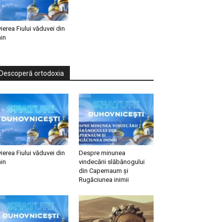
vierea Fiului văduvei din
in
Descoperă ortodoxia
vierea Fiului văduvei din
Despre minunea
in
vindecării slăbănogului
din Capernaum și
Rugăciunea inimii