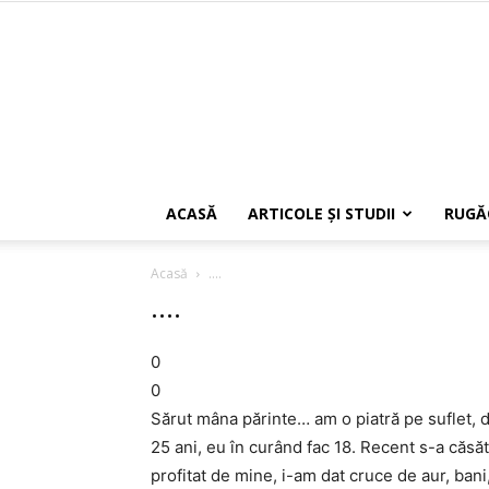
ACASĂ
ARTICOLE ŞI STUDII
RUGĂ
Acasă
....
....
0
0
Sărut mâna părinte… am o piatră pe suflet, 
25 ani, eu în curând fac 18. Recent s-a căsă
profitat de mine, i-am dat cruce de aur, ban