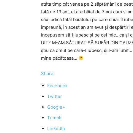
atâta timp cât venea pe 2 săptămâni de pes
fată de 19 ani, el are băiat de 7 ani cum s-ar
său, adică tatăl băiatului pe care chiar îl iub
împreună, în acest an am avut şi despărţiri e
începusem să-l iubesc şi pe cel mic.. ca şi
UIT? M-AM SĂTURAT SĂ SUFĂR DIN CAUZA U
ştiu că omul pe care-l iubesc, şi l-am iubit
mine păcătoasa…
Share
Facebook
Twitter
Google+
Tumblr
LinkedIn