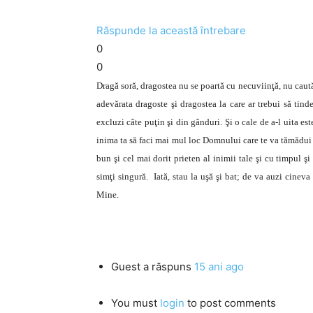
Răspunde la această întrebare
0
0
Dragă soră, dragostea nu se poartă cu necuviinţă, nu caut
adevărata dragoste şi dragostea la care ar trebui să tinde
excluzi câte puţin şi din gânduri. Şi o cale de a-l uita este 
inima ta să faci mai mul loc Domnului care te va tămădui d
bun şi cel mai dorit prieten al inimii tale şi cu timpul ş
simţi singură. Iată, stau la uşă şi bat; de va auzi cineva
Mine.
Guest
a răspuns
15 ani ago
You must
login
to post comments