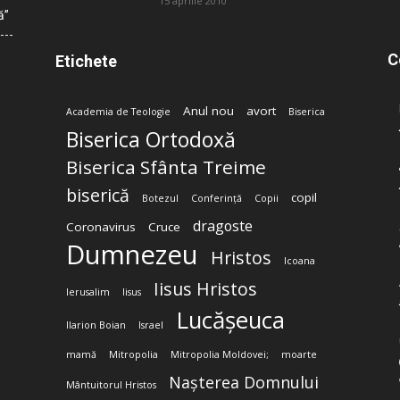
15 aprilie 2010
ă”
C
Etichete
Anul nou
avort
Academia de Teologie
Biserica
Biserica Ortodoxă
Biserica Sfânta Treime
biserică
copil
Botezul
Conferință
Copii
dragoste
Coronavirus
Cruce
Dumnezeu
Hristos
Icoana
Iisus Hristos
Ierusalim
Iisus
Lucășeuca
Ilarion Boian
Israel
mamă
Mitropolia
Mitropolia Moldovei;
moarte
Nașterea Domnului
Mântuitorul Hristos