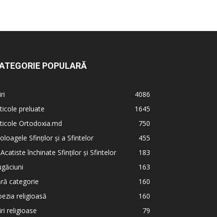
ATEGORIE POPULARĂ
iri
4086
ticole preluate
1645
ticole Ortodoxia.md
750
oloagele Sfinților și a Sfintelor
455
 Acatiste închinate Sfinților și Sfintelor
183
găciuni
163
ră categorie
160
ezia religioasă
160
iri religioase
79