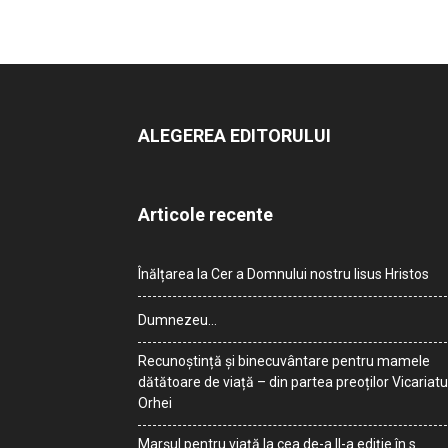
ALEGEREA EDITORULUI
Articole recente
Înălțarea la Cer a Domnului nostru Iisus Hristos
Dumnezeu…
Recunoștință și binecuvântare pentru mamele
dătătoare de viață – din partea preoților Vicariatu
Orhei
Marșul pentru viață la cea de-a II-a ediție în s.