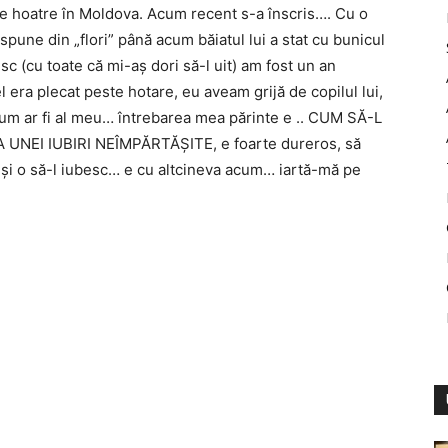
te hoatre în Moldova. Acum recent s-a înscris…. Cu o
 spune din „flori” până acum băiatul lui a stat cu bunicul
esc (cu toate că mi-aş dori să-l uit) am fost un an
l era plecat peste hotare, eu aveam grijă de copilul lui,
 cum ar fi al meu… întrebarea mea părinte e .. CUM SĂ-L
NEI IUBIRI NEÎMPĂRTĂŞITE, e foarte dureros, să
… şi o să-l iubesc… e cu altcineva acum… iartă-mă pe