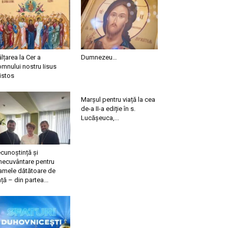
ălțarea la Cer a
Dumnezeu…
mnului nostru Iisus
istos
Marșul pentru viață la cea
de-a II-a ediție în s.
Lucășeuca,...
cunoștință și
necuvântare pentru
mele dătătoare de
ață – din partea...