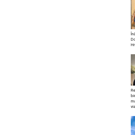
În
Do
Hr
Re
bi
ma
vi