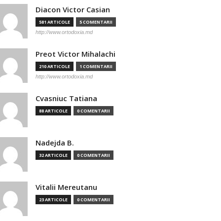
Diacon Victor Casian
581 ARTICOLE
5 COMENTARII
http://www.ortodoxia.md
Preot Victor Mihalachi
210 ARTICOLE
1 COMENTARII
http://www.ortodoxia.md
Cvasniuc Tatiana
88 ARTICOLE
0 COMENTARII
Nadejda B.
32 ARTICOLE
0 COMENTARII
Vitalii Mereutanu
23 ARTICOLE
0 COMENTARII