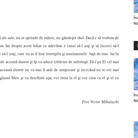
În
Na
ă ale sale, nu se aprinde de mânie, nu gândeşte răul. Dacă e să vorbim de
m. Iar despre acest băiat cu adevărat e cazul să-l uiţi şi să încerci să-l
să-l ierţi, care nu ar fi fost intenţiile şi sentimentele faţă de tine. Iar în
e această durere şi îţi va aduce izbăvire de suferinţă. Fă-l pe El cel mai
i această durere nu va mai fi atât de simţitoare şi nicicând nu te vei mai
 glasul Meu şi va deschide uşa, voi intra la el şi voi cina cu el şi el cu
În
Na
Prot Victor Mihalachi