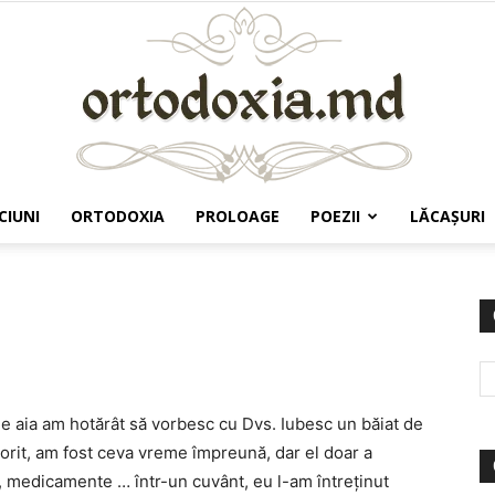
CIUNI
ORTODOXIA
PROLOAGE
POEZII
LĂCAŞURI
Ortodoxia.md
de aia am hotărât să vorbesc cu Dvs. Iubesc un băiat de
torit, am fost ceva vreme împreună, dar el doar a
i, medicamente … într-un cuvânt, eu l-am întreţinut