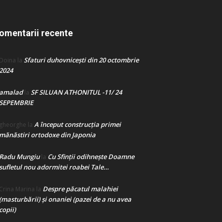
omentarii recente
Sfaturi duhovnicești din 20 octombrie
Doina
la
2024
amalad
SF SILUAN ATHONITUL -11/ 24
la
SEPEMBRIE
A început construcţia primei
gheorghe
la
mănăstiri ortodoxe din Japonia
Radu Mungiu
Cu Sfinții odihnește Doamne
la
sufletul nou adormitei roabei Tale…
Despre păcatul malahiei
Crina Marina
la
(masturbării) şi onaniei (pazei de a nu avea
copii)