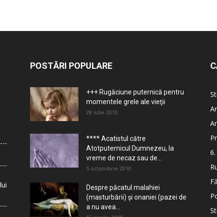
POSTĂRI POPULARE
C
+++ Rugăciune puternică pentru
St
momentele grele ale vieţii
Ar
28 iulie 2010
Ar
Pr
**** Acatistul către
Atotputernicul Dumnezeu, la
6.
vreme de necaz sau de...
Ru
5 octombrie 2010
Fă
lui
Despre păcatul malahiei
Po
(masturbării) şi onaniei (pazei de
a nu avea...
St