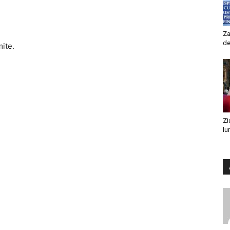
Za
de
mite.
Zi
lu