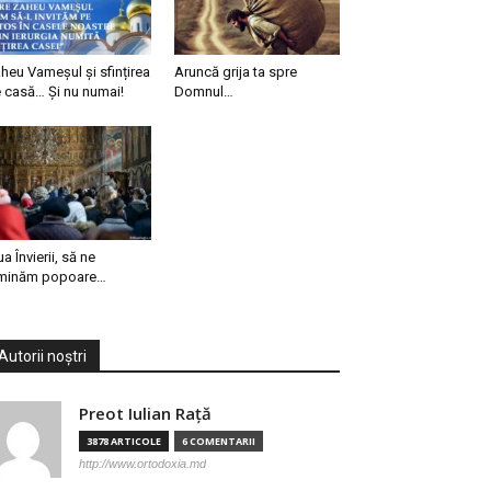
heu Vameșul și sfințirea
Aruncă grija ta spre
 casă… Și nu numai!
Domnul…
ua Învierii, să ne
minăm popoare…
Autorii noștri
Preot Iulian Raţă
3878 ARTICOLE
6 COMENTARII
http://www.ortodoxia.md