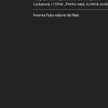
Lucășeuca, r-l Orhei: „Pentru viață, cu inimă curat
Învierea Fiului văduvei din Nain