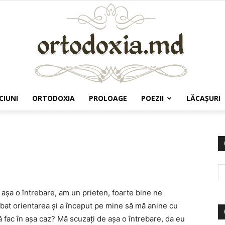
CIUNI
ORTODOXIA
PROLOAGE
POEZII
LĂCAŞURI
Ortodoxia.md
 aşa o întrebare, am un prieten, foarte bine ne
at orientarea şi a început pe mine să mă anine cu
să fac în aşa caz? Mă scuzaţi de aşa o întrebare, da eu