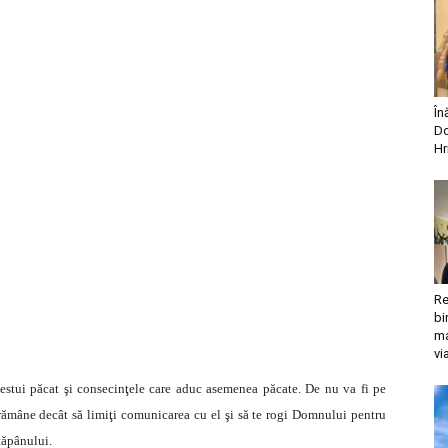
În
Do
Hr
Re
bi
ma
vi
acestui păcat şi consecinţele care aduc asemenea păcate. De nu va fi pe
i rămâne decât să limiţi comunicarea cu el şi să te rogi Domnului pentru
tăpânului.