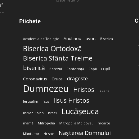
15 aprilie 2010
ă”
C
Etichete
Anul nou
avort
Academia de Teologie
Biserica
Biserica Ortodoxă
Biserica Sfânta Treime
biserică
copil
Botezul
Conferință
Copii
dragoste
Coronavirus
Cruce
Dumnezeu
Hristos
Icoana
Iisus Hristos
Ierusalim
Iisus
Lucășeuca
Ilarion Boian
Israel
mamă
Mitropolia
Mitropolia Moldovei;
moarte
Nașterea Domnului
Mântuitorul Hristos