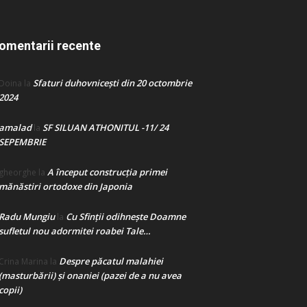
omentarii recente
Sfaturi duhovnicești din 20 octombrie
Doina
la
2024
amalad
SF SILUAN ATHONITUL -11/ 24
la
SEPEMBRIE
A început construcţia primei
gheorghe
la
mănăstiri ortodoxe din Japonia
Radu Mungiu
Cu Sfinții odihnește Doamne
la
sufletul nou adormitei roabei Tale…
Despre păcatul malahiei
Crina Marina
la
(masturbării) şi onaniei (pazei de a nu avea
copii)