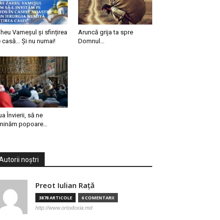
heu Vameșul și sfințirea
Aruncă grija ta spre
 casă… Și nu numai!
Domnul…
ua Învierii, să ne
minăm popoare…
Autorii noștri
Preot Iulian Raţă
3878 ARTICOLE
6 COMENTARII
http://www.ortodoxia.md