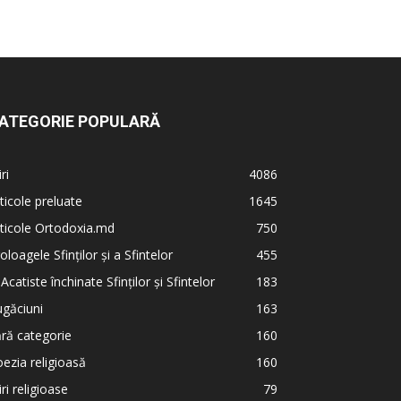
ATEGORIE POPULARĂ
iri
4086
ticole preluate
1645
ticole Ortodoxia.md
750
oloagele Sfinților și a Sfintelor
455
 Acatiste închinate Sfinților și Sfintelor
183
găciuni
163
ră categorie
160
ezia religioasă
160
iri religioase
79