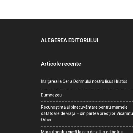
ALEGEREA EDITORULUI
Articole recente
Înălțarea la Cer a Domnului nostru Iisus Hristos
Dumnezeu…
Recunoștință și binecuvântare pentru mamele
dătătoare de viață – din partea preoților Vicariatu
Orhei
Marșul pentru viață la cea de-a II-a ediție în s.