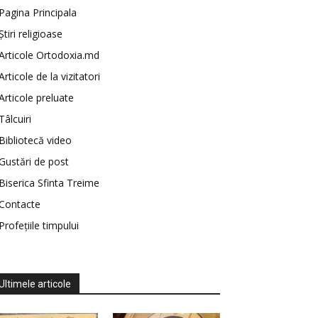
Pagina Principala
Știri religioase
Articole Ortodoxia.md
Articole de la vizitatori
Articole preluate
Tâlcuiri
Bibliotecă video
Gustări de post
Biserica Sfinta Treime
Contacte
Profețiile timpului
Ultimele articole