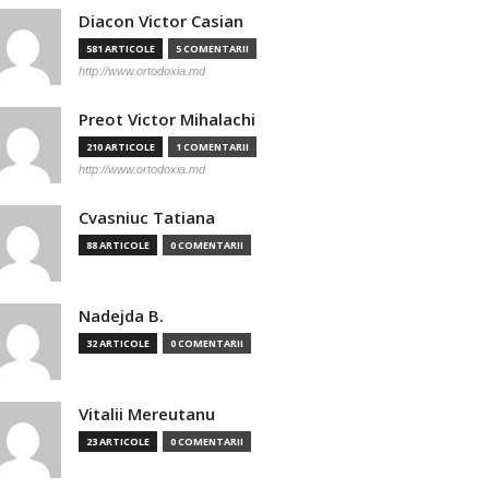
Diacon Victor Casian
581 ARTICOLE
5 COMENTARII
http://www.ortodoxia.md
Preot Victor Mihalachi
210 ARTICOLE
1 COMENTARII
http://www.ortodoxia.md
Cvasniuc Tatiana
88 ARTICOLE
0 COMENTARII
Nadejda B.
32 ARTICOLE
0 COMENTARII
Vitalii Mereutanu
23 ARTICOLE
0 COMENTARII