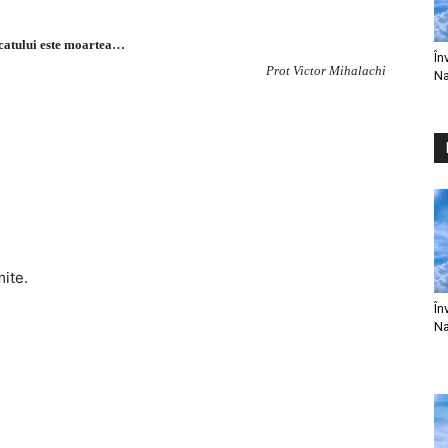
catului este moartea…
În
Prot Victor Mihalachi
Na
mite.
În
Na