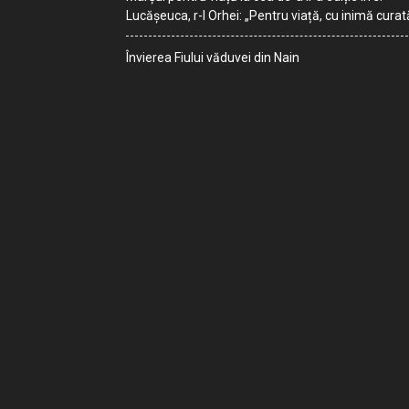
Lucășeuca, r-l Orhei: „Pentru viață, cu inimă curat
Învierea Fiului văduvei din Nain