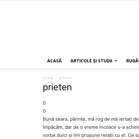
ACASĂ
ARTICOLE ŞI STUDII
RUGĂ
Acasă
prieten
prieten
0
0
Bună seara, părinte, mă rog de mă iertaţi de
împăcăm, dar de o vreme încoace s-a schimb
vorbe dulci şi îmi propune relaţii cu el. Ce 