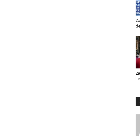
Za
de
Zi
lu