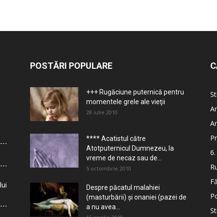
POSTĂRI POPULARE
C
+++ Rugăciune puternică pentru
St
momentele grele ale vieţii
Ar
28 iulie 2010
Ar
Pr
**** Acatistul către
Atotputernicul Dumnezeu, la
6.
vreme de necaz sau de...
Ru
5 octombrie 2010
Fă
lui
Despre păcatul malahiei
Po
(masturbării) şi onaniei (pazei de
a nu avea...
St