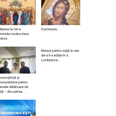
ălțarea la Cer a
Dumnezeu…
mnului nostru Iisus
istos
Marșul pentru viață la cea
de-a II-a ediție în s.
Lucășeuca,...
cunoștință și
necuvântare pentru
mele dătătoare de
ață – din partea...