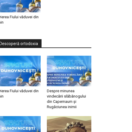
vierea Fiului văduvei din
in
Descoperă ortodoxia
vierea Fiului văduvei din
Despre minunea
in
vindecării slăbănogului
din Capernaum și
Rugăciunea inimii