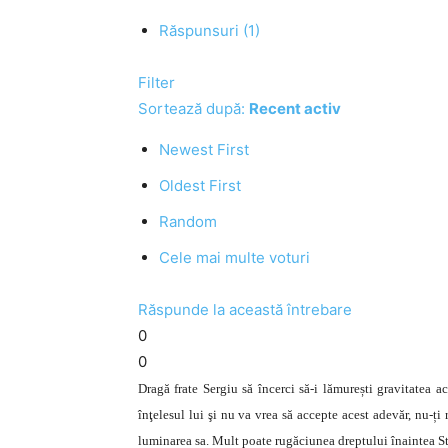
Răspunsuri (1)
Filter
Sortează după:
Recent activ
Newest First
Oldest First
Random
Cele mai multe voturi
Răspunde la această întrebare
0
0
Dragă frate Sergiu să încerci să-i lămurești gravitatea 
înţelesul lui şi nu va vrea să accepte acest adevăr, nu-ț
luminarea sa. Mult poate rugăciunea dreptului înaintea S