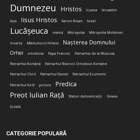
Dumnezeu
Hristos
Icoana
Ierusalim
Iisus Hristos
Iisus
Ilarion Boian
Israel
Lucășeuca
mamă
Mitropolia
Mitropolia Moldovei;
Nașterea Domnului
moarte
Mântuitorul Hristos
Orhei
ortodoxia
Papa Francisc
Patriarhia de la Moscova
Patriarhia Română
Patriarhul Bisericii Ortodoxe Române
Patriarhul Chiril
Patriarhul Daniel
Patriarhul Ecumenic
Predica
Patriarhul Kirill
pictura
Preot Iulian Rață
Sfaturi duhovnicești;
Sinaxa
Școală
CATEGORIE POPULARĂ