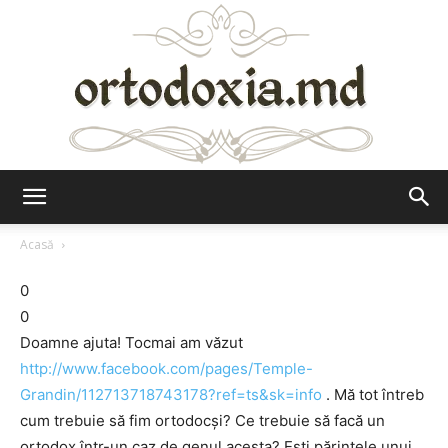
Ortodoxia.md
Acasă
0
0
Doamne ajuta! Tocmai am văzut
http://www.facebook.com/pages/Temple-
Grandin/112713718743178?ref=ts&sk=info
. Mă tot întreb
cum trebuie să fim ortodocşi? Ce trebuie să facă un
ortodox într-un caz de genul acesta? Eşti părintele unui