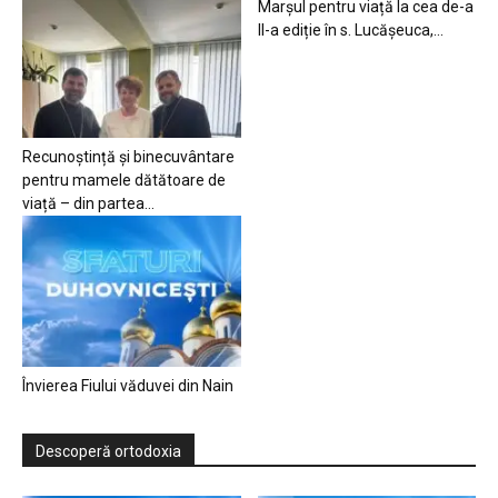
Marșul pentru viață la cea de-a
II-a ediție în s. Lucășeuca,...
Recunoștință și binecuvântare
pentru mamele dătătoare de
viață – din partea...
Învierea Fiului văduvei din Nain
Descoperă ortodoxia