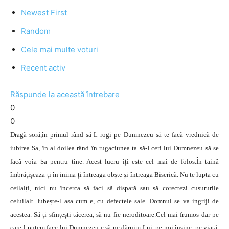
Newest First
Random
Cele mai multe voturi
Recent activ
Răspunde la această întrebare
0
0
Dragă soră,în primul rând să-L rogi pe Dumnezeu să te facă vrednică de
iubirea Sa, în al doilea rând în rugaciunea ta să-I ceri lui Dumnezeu să se
facă voia Sa pentru tine. Acest lucru iți este cel mai de folos.În taină
îmbrățișeaza-ți în inima-ți întreaga obște și întreaga Biserică. Nu te lupta cu
ceilalți, nici nu încerca să faci să dispară sau să corectezi cusururile
celuilalt. Iubește-l asa cum e, cu defectele sale. Domnul se va ingriji de
acestea. Să-ți sfințești tăcerea, să nu fie neroditoare.Cel mai frumos dar pe
care-l putem face lui Dumnezeu e să ne dăruim Lui, pe noi înșine, pe viață.