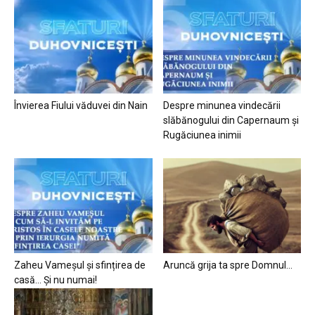
Învierea Fiului văduvei din Nain
Despre minunea vindecării
slăbănogului din Capernaum și
Rugăciunea inimii
Zaheu Vameșul și sfințirea de
Aruncă grija ta spre Domnul…
casă… Și nu numai!