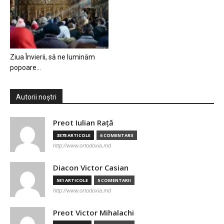
Ziua Învierii, să ne luminăm
popoare…
Autorii noștri
Preot Iulian Raţă
3878 ARTICOLE
6 COMENTARII
http://www.ortodoxia.md
Diacon Victor Casian
581 ARTICOLE
5 COMENTARII
http://www.ortodoxia.md
Preot Victor Mihalachi