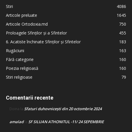
Stiri
4086
Articole preluate
1645
Articole Ortodoxia.md
750
Proloagele Sfinților și a Sfintelor
455
6. Acatiste închinate Sfinților și Sfintelor
183
Rugăciuni
163
Fără categorie
160
Poezia religioasă
160
Stiri religioase
79
Comentarii recente
Sfaturi duhovnicești din 20 octombrie 2024
Doina
la
amalad
SF SILUAN ATHONITUL -11/ 24 SEPEMBRIE
la