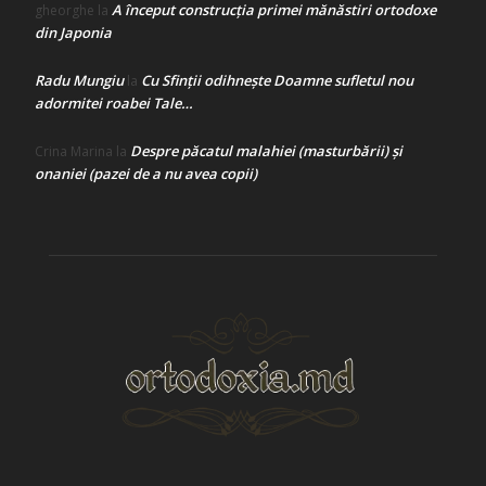
A început construcţia primei mănăstiri ortodoxe
gheorghe
la
din Japonia
Radu Mungiu
Cu Sfinții odihnește Doamne sufletul nou
la
adormitei roabei Tale…
Despre păcatul malahiei (masturbării) şi
Crina Marina
la
onaniei (pazei de a nu avea copii)