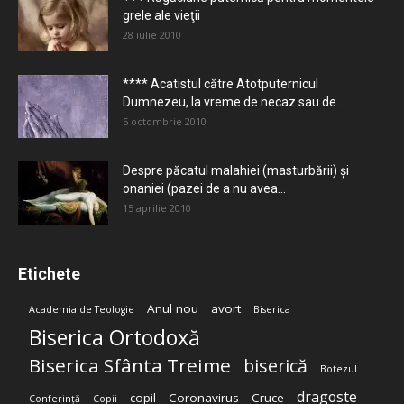
grele ale vieţii
28 iulie 2010
**** Acatistul către Atotputernicul
Dumnezeu, la vreme de necaz sau de...
5 octombrie 2010
Despre păcatul malahiei (masturbării) şi
onaniei (pazei de a nu avea...
15 aprilie 2010
Etichete
Anul nou
avort
Academia de Teologie
Biserica
Biserica Ortodoxă
Biserica Sfânta Treime
biserică
Botezul
dragoste
copil
Coronavirus
Cruce
Conferință
Copii