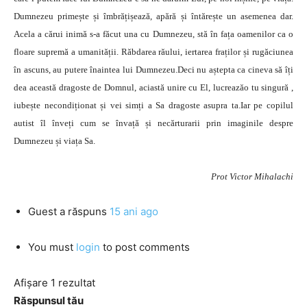
Dumnezeu primește și îmbrățișează, apără și întărește un asemenea dar.
Acela a cărui inimă s-a făcut una cu Dumnezeu, stă în fața oamenilor ca o
floare supremă a umanității. Răbdarea răului, iertarea fraților și rugăciunea
în ascuns, au putere înaintea lui Dumnezeu.Deci nu aștepta ca cineva să îți
dea această dragoste de Domnul, aciastă unire cu El, lucreazăo tu singură ,
iubește necondiționat și vei simți a Sa dragoste asupra ta.Iar pe copilul
autist îl înveți cum se învață și necărturarii prin imaginile despre
Dumnezeu și viața Sa.
Prot Victor Mihalachi
Guest
a răspuns
15 ani ago
You must
login
to post comments
Afișare 1 rezultat
Răspunsul tău