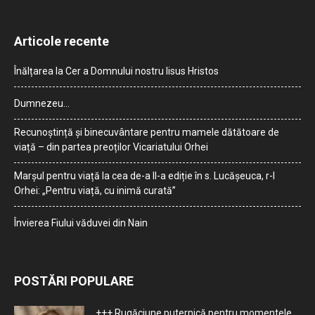
Articole recente
Înălțarea la Cer a Domnului nostru Iisus Hristos
Dumnezeu…
Recunoștință și binecuvântare pentru mamele dătătoare de
viață – din partea preoților Vicariatului Orhei
Marșul pentru viață la cea de-a II-a ediție în s. Lucășeuca, r-l
Orhei: „Pentru viață, cu inimă curată”
Învierea Fiului văduvei din Nain
POSTĂRI POPULARE
+++ Rugăciune puternică pentru momentele