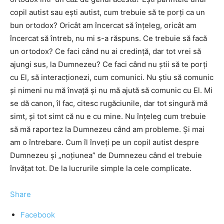
copil autist sau eşti autist, cum trebuie să te porţi ca un
bun ortodox? Oricât am încercat să înţeleg, oricât am
încercat să întreb, nu mi s-a răspuns. Ce trebuie să facă
un ortodox? Ce faci când nu ai credinţă, dar tot vrei să
ajungi sus, la Dumnezeu? Ce faci când nu ştii să te porţi
cu El, să interacţionezi, cum comunici. Nu ştiu să comunic
şi nimeni nu mă învaţă şi nu mă ajută să comunic cu El. Mi
se dă canon, îl fac, citesc rugăciunile, dar tot singură mă
simt, şi tot simt că nu e cu mine. Nu înţeleg cum trebuie
să mă raportez la Dumnezeu când am probleme. Şi mai
am o întrebare. Cum îl înveţi pe un copil autist despre
Dumnezeu şi „noţiunea” de Dumnezeu când el trebuie
învăţat tot. De la lucrurile simple la cele complicate.
Share
Facebook