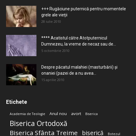
+++ Rugăciune puternică pentru momentele
grele ale vieţii
28 iulie 2010
**** Acatistul către Atotputernicul
Dumnezeu, la vreme de necaz sau de...
5 octombrie 2010
Despre păcatul malahiei (masturbării) şi
onaniei (pazei de a nu avea...
15 aprilie 2010
Etichete
Anul nou
avort
Academia de Teologie
Biserica
Biserica Ortodoxă
Biserica Sfânta Treime
biserică
Botezul