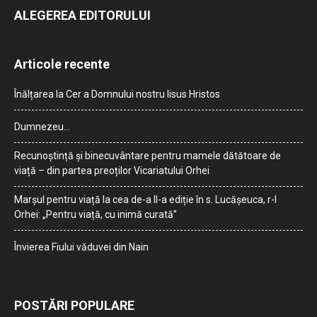
ALEGEREA EDITORULUI
Articole recente
Înălțarea la Cer a Domnului nostru Iisus Hristos
Dumnezeu…
Recunoștință și binecuvântare pentru mamele dătătoare de
viață – din partea preoților Vicariatului Orhei
Marșul pentru viață la cea de-a II-a ediție în s. Lucășeuca, r-l
Orhei: „Pentru viață, cu inimă curată”
Învierea Fiului văduvei din Nain
POSTĂRI POPULARE