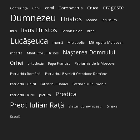
dragoste
copil
Coronavirus
Cruce
Conferință
Copii
Dumnezeu
Hristos
Icoana
Ierusalim
Iisus Hristos
Iisus
Ilarion Boian
Israel
Lucășeuca
mamă
Mitropolia
Mitropolia Moldovei;
Nașterea Domnului
moarte
Mântuitorul Hristos
Orhei
ortodoxia
Papa Francisc
Patriarhia de la Moscova
Patriarhia Română
Patriarhul Bisericii Ortodoxe Române
Patriarhul Chiril
Patriarhul Daniel
Patriarhul Ecumenic
Predica
Patriarhul Kirill
pictura
Preot Iulian Rață
Sfaturi duhovnicești;
Sinaxa
Școală