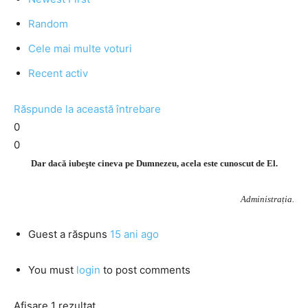
Random
Cele mai multe voturi
Recent activ
Răspunde la această întrebare
0
0
Dar dacă iubeşte cineva pe Dumnezeu, acela este cunoscut de El.
Administrația.
Guest
a răspuns
15 ani ago
You must
login
to post comments
Afișare 1 rezultat