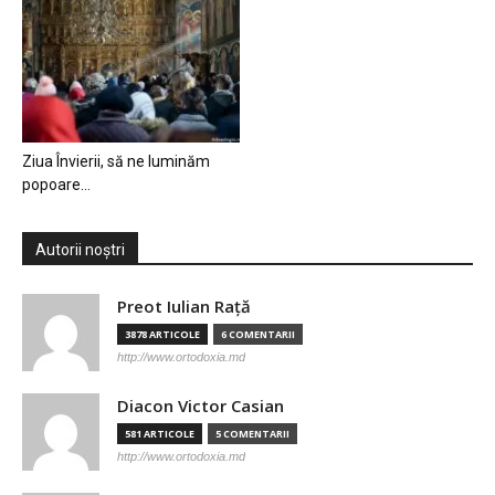
Ziua Învierii, să ne luminăm
popoare…
Autorii noștri
Preot Iulian Raţă
3878 ARTICOLE
6 COMENTARII
http://www.ortodoxia.md
Diacon Victor Casian
581 ARTICOLE
5 COMENTARII
http://www.ortodoxia.md