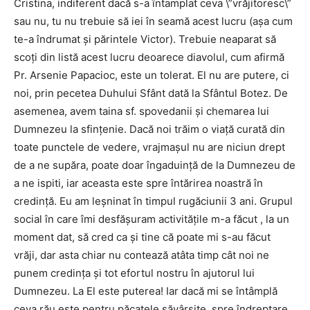
Cristina, indiferent dacă s-a întamplat ceva \”vrăjitoresc\”
sau nu, tu nu trebuie să iei în seamă acest lucru (aşa cum
te-a îndrumat şi părintele Victor). Trebuie neaparat să
scoţi din listă acest lucru deoarece diavolul, cum afirmă
Pr. Arsenie Papacioc, este un tolerat. El nu are putere, ci
noi, prin pecetea Duhului Sfânt dată la Sfântul Botez. De
asemenea, avem taina sf. spovedanii şi chemarea lui
Dumnezeu la sfinţenie. Dacă noi trăim o viaţă curată din
toate punctele de vedere, vrajmaşul nu are niciun drept
de a ne supăra, poate doar îngaduinţă de la Dumnezeu de
a ne ispiti, iar aceasta este spre întărirea noastră în
credinţă. Eu am leşninat în timpul rugăciunii 3 ani. Grupul
social în care îmi desfăşuram activităţile m-a făcut , la un
moment dat, să cred ca şi tine că poate mi s-au făcut
vrăji, dar asta chiar nu contează atâta timp cât noi ne
punem credinţa şi tot efortul nostru în ajutorul lui
Dumnezeu. La El este puterea! Iar dacă mi se întâmplă
ceva rău este pentru păcatele săvârşite, spre îndreptare.