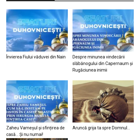
Învierea Fiului văduvei din Nain
Despre minunea vindecării
slăbănogului din Capernaum și
Rugăciunea inimii
Zaheu Vameșul și sfințirea de
Aruncă grija ta spre Domnul…
casă… Și nu numai!