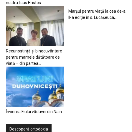
nostru Iisus Hristos
Marșul pentru viață la cea de-a
II-a ediție în s. Lucășeuca,...
Recunoștință și binecuvântare
pentru mamele dătătoare de
viață – din partea...
Învierea Fiului văduvei din Nain
Descoperă ortodoxia