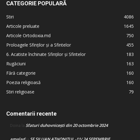
CATEGORIE POPULARĂ
Stiri
4086
Articole preluate
1645
Articole Ortodoxia.md
750
Proloagele Sfinților și a Sfintelor
455
6. Acatiste închinate Sfinților și Sfintelor
183
Rugăciuni
163
Fără categorie
160
Poezia religioasă
160
Stiri religioase
79
Comentarii recente
Sfaturi duhovnicești din 20 octombrie 2024
Doina
la
amalad
SF SILUAN ATHONITUL -11/ 24 SEPEMBRIE
la