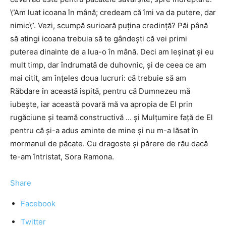
\”Am luat icoana în mână; credeam că îmi va da putere, dar
nimic\”. Vezi, scumpă surioară puţina credinţă? Păi până
să atingi icoana trebuia să te gândeşti că vei primi
puterea dinainte de a lua-o în mână. Deci am leşinat şi eu
mult timp, dar îndrumată de duhovnic, şi de ceea ce am
mai citit, am înţeles doua lucruri: că trebuie să am
Răbdare în această ispită, pentru că Dumnezeu mă
iubeşte, iar această povară mă va apropia de El prin
rugăciune şi teamă constructivă … şi Mulţumire faţă de El
pentru că şi-a adus aminte de mine şi nu m-a lăsat în
mormanul de păcate. Cu dragoste şi părere de rău dacă
te-am întristat, Sora Ramona.
Share
Facebook
Twitter