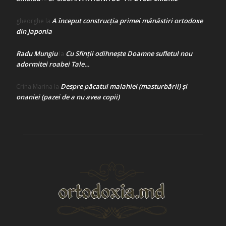
A început construcţia primei mănăstiri ortodoxe
gheorghe
la
din Japonia
Radu Mungiu
Cu Sfinții odihnește Doamne sufletul nou
la
adormitei roabei Tale…
Despre păcatul malahiei (masturbării) şi
Crina Marina
la
onaniei (pazei de a nu avea copii)