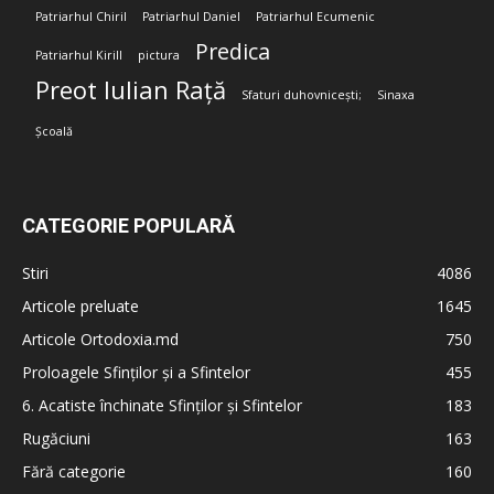
Patriarhul Chiril
Patriarhul Daniel
Patriarhul Ecumenic
Predica
Patriarhul Kirill
pictura
Preot Iulian Rață
Sfaturi duhovnicești;
Sinaxa
Școală
CATEGORIE POPULARĂ
Stiri
4086
Articole preluate
1645
Articole Ortodoxia.md
750
Proloagele Sfinților și a Sfintelor
455
6. Acatiste închinate Sfinților și Sfintelor
183
Rugăciuni
163
Fără categorie
160