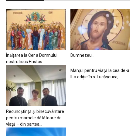
Înălțarea la Cer a Domnului
Dumnezeu…
nostru Iisus Hristos
Marșul pentru viață la cea de-a
II-a ediție în s. Lucășeuca,...
Recunoștință și binecuvântare
pentru mamele dătătoare de
viață – din partea...