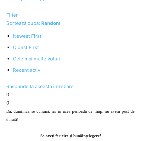
Filter
Sortează după:
Random
Newest First
Oldest First
Cele mai multe voturi
Recent activ
Răspunde la această întrebare
0
0
Da, duminica se cunună, iar în acea perioadă de timp, nu avem post de
durată!
Să aveți fericire și bunăînțelegere!