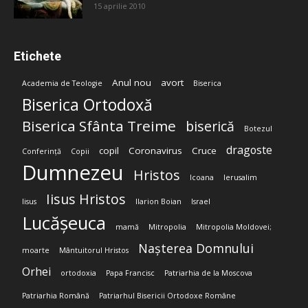
15 aprilie 2010
Etichete
Anul nou
avort
Academia de Teologie
Biserica
Biserica Ortodoxă
Biserica Sfânta Treime
biserică
Botezul
dragoste
copil
Coronavirus
Cruce
Conferință
Copii
Dumnezeu
Hristos
Icoana
Ierusalim
Iisus Hristos
Iisus
Ilarion Boian
Israel
Lucășeuca
mamă
Mitropolia
Mitropolia Moldovei;
Nașterea Domnului
moarte
Mântuitorul Hristos
Orhei
ortodoxia
Papa Francisc
Patriarhia de la Moscova
Patriarhia Română
Patriarhul Bisericii Ortodoxe Române