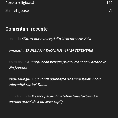
Poezia religioasă
160
Stiri religioase
79
Comentarii recente
Sfaturi duhovnicești din 20 octombrie 2024
Doina
la
amalad
SF SILUAN ATHONITUL -11/ 24 SEPEMBRIE
la
A început construcţia primei mănăstiri ortodoxe
gheorghe
la
din Japonia
Radu Mungiu
Cu Sfinții odihnește Doamne sufletul nou
la
adormitei roabei Tale…
Despre păcatul malahiei (masturbării) şi
Crina Marina
la
onaniei (pazei de a nu avea copii)