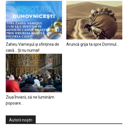
Zaheu Vameșul și sfințirea de
Aruncă grija ta spre Domnul…
casă… Și nu numai!
Ziua Învierii, să ne luminăm
popoare…
Autorii noștri