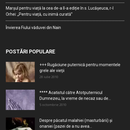
Marșul pentru viață la cea de-a II-a ediție în s. Lucășeuca, r-l
Orhei: „Pentru viață, cu inimă curată”
Învierea Fiului văduvei din Nain
POSTĂRI POPULARE
+++ Rugăciune puternică pentru momentele
grele ale vieţii
28 iulie 2010
**** Acatistul către Atotputernicul
Dumnezeu, la vreme de necaz sau de...
5 octombrie 2010
Despre păcatul malahiei (masturbării) şi
onaniei (pazei de a nu avea...