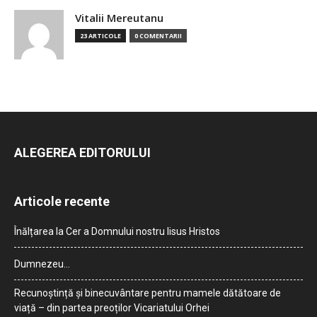
Vitalii Mereutanu
23 ARTICOLE
0 COMENTARII
ALEGEREA EDITORULUI
Articole recente
Înălțarea la Cer a Domnului nostru Iisus Hristos
Dumnezeu…
Recunoștință și binecuvântare pentru mamele dătătoare de
viață – din partea preoților Vicariatului Orhei