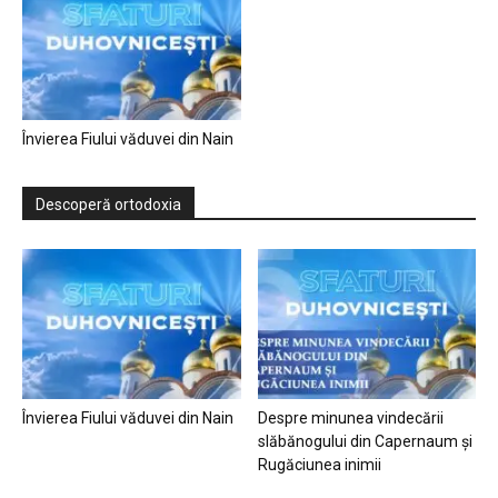
Învierea Fiului văduvei din Nain
Descoperă ortodoxia
Învierea Fiului văduvei din Nain
Despre minunea vindecării
slăbănogului din Capernaum și
Rugăciunea inimii