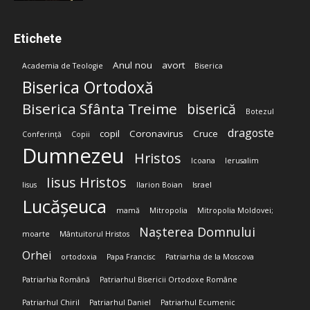
Etichete
Anul nou
avort
Academia de Teologie
Biserica
Biserica Ortodoxă
Biserica Sfânta Treime
biserică
Botezul
dragoste
copil
Coronavirus
Cruce
Conferință
Copii
Dumnezeu
Hristos
Icoana
Ierusalim
Iisus Hristos
Iisus
Ilarion Boian
Israel
Lucășeuca
mamă
Mitropolia
Mitropolia Moldovei;
Nașterea Domnului
moarte
Mântuitorul Hristos
Orhei
ortodoxia
Papa Francisc
Patriarhia de la Moscova
Patriarhia Română
Patriarhul Bisericii Ortodoxe Române
Patriarhul Chiril
Patriarhul Daniel
Patriarhul Ecumenic