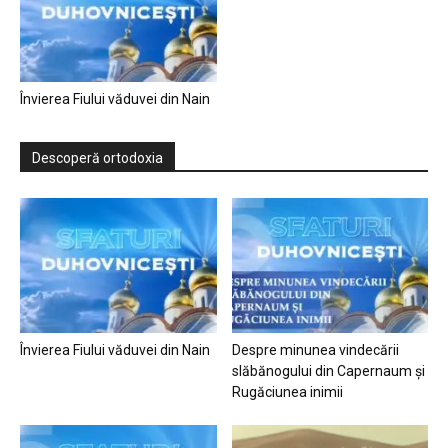
Învierea Fiului văduvei din Nain
Descoperă ortodoxia
Învierea Fiului văduvei din Nain
Despre minunea vindecării
slăbănogului din Capernaum și
Rugăciunea inimii