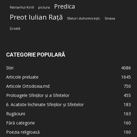
Predica
Patriarhul Kirill
pictura
Preot Iulian Rață
Sfaturi duhovnicești;
Sinaxa
Școală
CATEGORIE POPULARĂ
Stiri
4086
Articole preluate
1645
Articole Ortodoxia.md
750
Proloagele Sfinților și a Sfintelor
455
6. Acatiste închinate Sfinților și Sfintelor
183
Rugăciuni
163
Fără categorie
160
Poezia religioasă
160