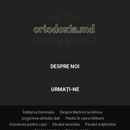
DESPRE NOI
URMAȚI-NE
Înălțarea Domnului
Despre Martorii lui Iehova
pogorirea-sfintului-duh
Piedici în calea mîntuirii
Ortodoxia pentru copii
Păcatul avortului
Păcatul vrăjitoriilor