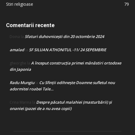
Stiri religioase
79
Comentarii recente
Sfaturi duhovnicești din 20 octombrie 2024
Doina
la
amalad
SF SILUAN ATHONITUL -11/ 24 SEPEMBRIE
la
A început construcţia primei mănăstiri ortodoxe
gheorghe
la
din Japonia
Radu Mungiu
Cu Sfinții odihnește Doamne sufletul nou
la
adormitei roabei Tale…
Despre păcatul malahiei (masturbării) şi
Crina Marina
la
onaniei (pazei de a nu avea copii)