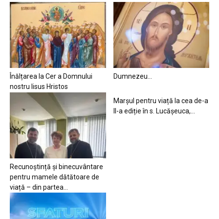
Înălțarea la Cer a Domnului
Dumnezeu…
nostru Iisus Hristos
Marșul pentru viață la cea de-a
II-a ediție în s. Lucășeuca,...
Recunoștință și binecuvântare
pentru mamele dătătoare de
viață – din partea...