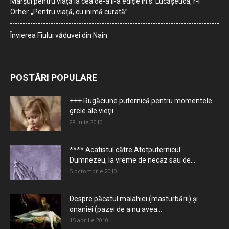
Marșul pentru viață la cea de-a II-a ediție în s. Lucășeuca, r-l
Orhei: „Pentru viață, cu inimă curată”
Învierea Fiului văduvei din Nain
POSTĂRI POPULARE
+++ Rugăciune puternică pentru momentele
grele ale vieţii
28 iulie 2010
**** Acatistul către Atotputernicul
Dumnezeu, la vreme de necaz sau de...
5 octombrie 2010
Despre păcatul malahiei (masturbării) şi
onaniei (pazei de a nu avea...
15 aprilie 2010