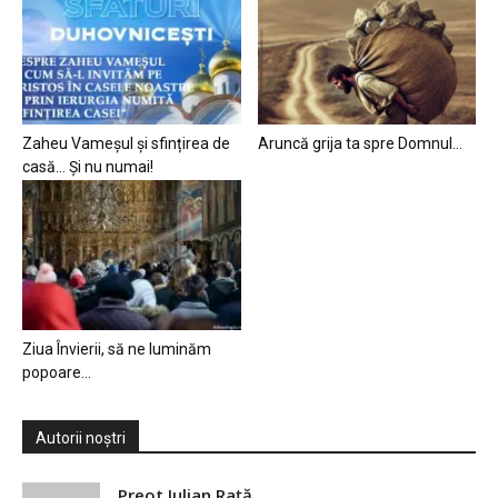
Zaheu Vameșul și sfințirea de
Aruncă grija ta spre Domnul…
casă… Și nu numai!
Ziua Învierii, să ne luminăm
popoare…
Autorii noștri
Preot Iulian Raţă