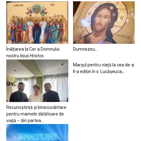
Înălțarea la Cer a Domnului
Dumnezeu…
nostru Iisus Hristos
Marșul pentru viață la cea de-a
II-a ediție în s. Lucășeuca,...
Recunoștință și binecuvântare
pentru mamele dătătoare de
viață – din partea...