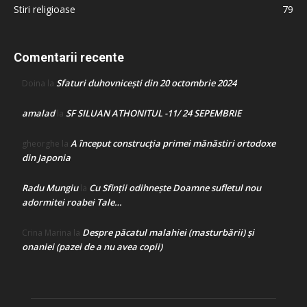
Stiri religioase
79
Comentarii recente
Sfaturi duhovnicești din 20 octombrie 2024
Doina
la
amalad
SF SILUAN ATHONITUL -11/ 24 SEPEMBRIE
la
A început construcţia primei mănăstiri ortodoxe
gheorghe
la
din Japonia
Radu Mungiu
Cu Sfinții odihnește Doamne sufletul nou
la
adormitei roabei Tale…
Despre păcatul malahiei (masturbării) şi
Crina Marina
la
onaniei (pazei de a nu avea copii)