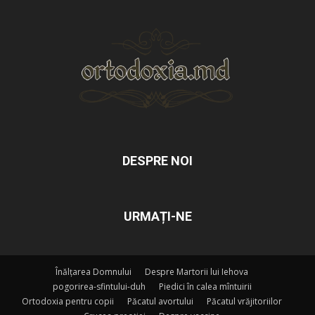
DESPRE NOI
URMAȚI-NE
Înălțarea Domnului
Despre Martorii lui Iehova
pogorirea-sfintului-duh
Piedici în calea mîntuirii
Ortodoxia pentru copii
Păcatul avortului
Păcatul vrăjitoriilor