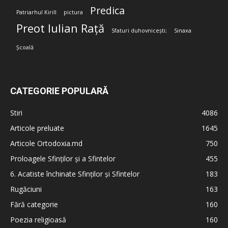
Predica
Patriarhul Kirill
pictura
Preot Iulian Rață
Sfaturi duhovnicești;
Sinaxa
Școală
CATEGORIE POPULARĂ
Stiri
4086
Articole preluate
1645
Articole Ortodoxia.md
750
Proloagele Sfinților și a Sfintelor
455
6. Acatiste închinate Sfinților și Sfintelor
183
Rugăciuni
163
Fără categorie
160
Poezia religioasă
160