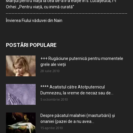
Marșul pentru viață la cea de-a II-a ediție în s. Lucășeuca, r-l
Orhei: „Pentru viață, cu inimă curată”
Învierea Fiului văduvei din Nain
POSTĂRI POPULARE
+++ Rugăciune puternică pentru momentele
grele ale vieţii
28 iulie 2010
**** Acatistul către Atotputernicul
Dumnezeu, la vreme de necaz sau de...
5 octombrie 2010
Despre păcatul malahiei (masturbării) şi
onaniei (pazei de a nu avea...
15 aprilie 2010