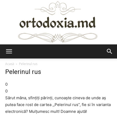
Ortodoxia.md
Acasă
Pelerinul rus
Pelerinul rus
0
0
Sărut mâna, sfinţiţi părinţi, cunoaşte cineva de unde aş
putea face rost de cartea ,,Pelerinul rus”, fie si în varianta
electronică? Mulţumesc mult! Doamne ajută!