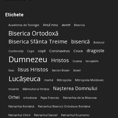
Etichete
Anul nou
avort
Academia de Teologie
Biserica
Biserica Ortodoxă
Biserica Sfânta Treime
biserică
Botezul
dragoste
copil
Coronavirus
Cruce
Conferință
Copii
Dumnezeu
Hristos
Icoana
Ierusalim
Iisus Hristos
Iisus
Ilarion Boian
Israel
Lucășeuca
mamă
Mitropolia
Mitropolia Moldovei;
Nașterea Domnului
moarte
Mântuitorul Hristos
Orhei
ortodoxia
Papa Francisc
Patriarhia de la Moscova
Patriarhia Română
Patriarhul Bisericii Ortodoxe Române
Patriarhul Chiril
Patriarhul Daniel
Patriarhul Ecumenic