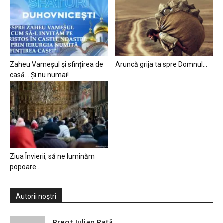
Zaheu Vameșul și sfințirea de
Aruncă grija ta spre Domnul…
casă… Și nu numai!
Ziua Învierii, să ne luminăm
popoare…
Autorii noștri
Preot Iulian Raţă