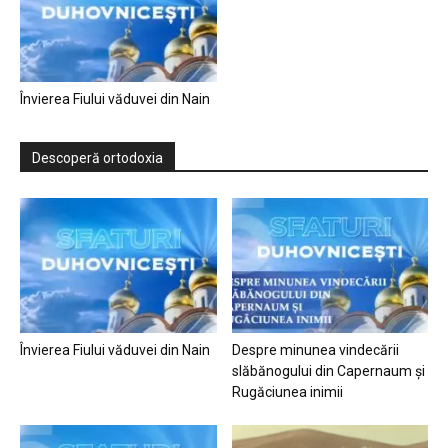
Învierea Fiului văduvei din Nain
Descoperă ortodoxia
Învierea Fiului văduvei din Nain
Despre minunea vindecării
slăbănogului din Capernaum și
Rugăciunea inimii