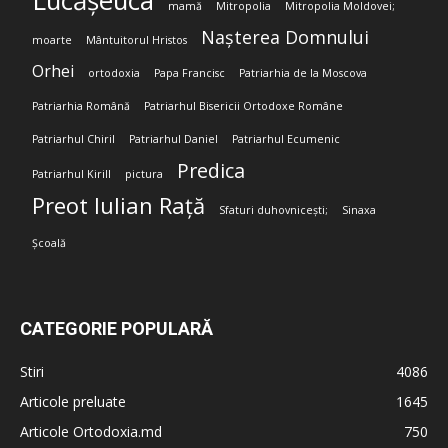
Lucășeuca
mamă
Mitropolia
Mitropolia Moldovei;
Nașterea Domnului
moarte
Mântuitorul Hristos
Orhei
ortodoxia
Papa Francisc
Patriarhia de la Moscova
Patriarhia Română
Patriarhul Bisericii Ortodoxe Române
Patriarhul Chiril
Patriarhul Daniel
Patriarhul Ecumenic
Predica
Patriarhul Kirill
pictura
Preot Iulian Rață
Sfaturi duhovnicești;
Sinaxa
Școală
CATEGORIE POPULARĂ
Stiri
4086
Articole preluate
1645
Articole Ortodoxia.md
750