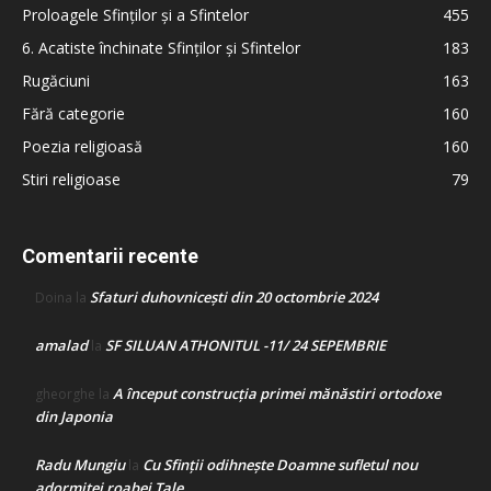
Proloagele Sfinților și a Sfintelor
455
6. Acatiste închinate Sfinților și Sfintelor
183
Rugăciuni
163
Fără categorie
160
Poezia religioasă
160
Stiri religioase
79
Comentarii recente
Sfaturi duhovnicești din 20 octombrie 2024
Doina
la
amalad
SF SILUAN ATHONITUL -11/ 24 SEPEMBRIE
la
A început construcţia primei mănăstiri ortodoxe
gheorghe
la
din Japonia
Radu Mungiu
Cu Sfinții odihnește Doamne sufletul nou
la
adormitei roabei Tale…