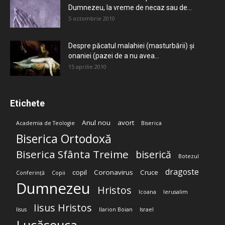
Dumnezeu, la vreme de necaz sau de...
5 octombrie 2010
Despre păcatul malahiei (masturbării) şi
onaniei (pazei de a nu avea...
15 aprilie 2010
Etichete
Anul nou
avort
Academia de Teologie
Biserica
Biserica Ortodoxă
Biserica Sfânta Treime
biserică
Botezul
dragoste
copil
Coronavirus
Cruce
Conferință
Copii
Dumnezeu
Hristos
Icoana
Ierusalim
Iisus Hristos
Iisus
Ilarion Boian
Israel