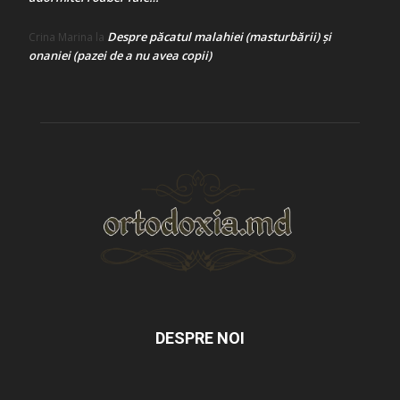
Despre păcatul malahiei (masturbării) şi
Crina Marina
la
onaniei (pazei de a nu avea copii)
DESPRE NOI