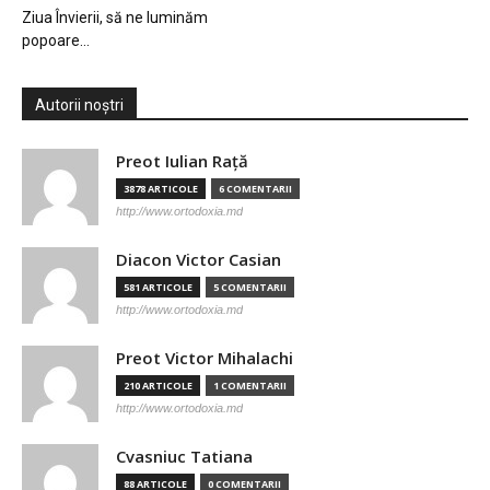
Ziua Învierii, să ne luminăm
popoare…
Autorii noștri
Preot Iulian Raţă
3878 ARTICOLE
6 COMENTARII
http://www.ortodoxia.md
Diacon Victor Casian
581 ARTICOLE
5 COMENTARII
http://www.ortodoxia.md
Preot Victor Mihalachi
210 ARTICOLE
1 COMENTARII
http://www.ortodoxia.md
Cvasniuc Tatiana
88 ARTICOLE
0 COMENTARII