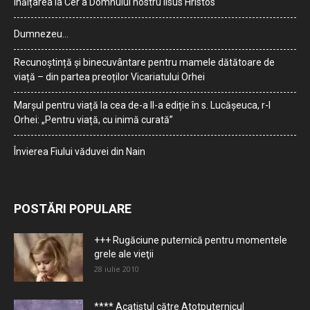
Înălțarea la Cer a Domnului nostru Iisus Hristos
Dumnezeu…
Recunoștință și binecuvântare pentru mamele dătătoare de
viață – din partea preoților Vicariatului Orhei
Marșul pentru viață la cea de-a II-a ediție în s. Lucășeuca, r-l
Orhei: „Pentru viață, cu inimă curată”
Învierea Fiului văduvei din Nain
POSTĂRI POPULARE
+++ Rugăciune puternică pentru momentele
grele ale vieţii
28 iulie 2010
**** Acatistul către Atotputernicul