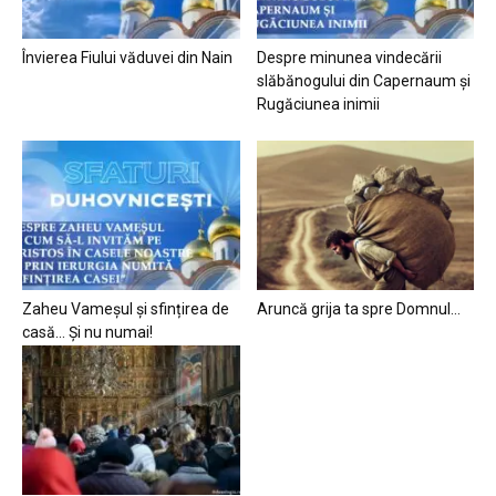
Învierea Fiului văduvei din Nain
Despre minunea vindecării
slăbănogului din Capernaum și
Rugăciunea inimii
Zaheu Vameșul și sfințirea de
Aruncă grija ta spre Domnul…
casă… Și nu numai!