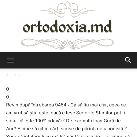
Ortodoxia.md
Acasă
0
0
Revin după întrebarea 9454 : Ca să fiu mai clar, ceea ce
am vrut să ştiu este: dacă citesc Scrierile Sfinţilor pot fi
sigur că este 100% adevăr? De exemplu Ioan Gură de
Aur? E bine să citim cărţi scrise de părinţi necanonisiţi ?
Sper să înţelegeţi ce mă frământă, vreau doar ca citind să