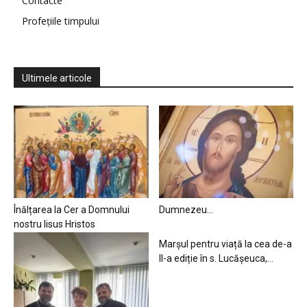
Contacte
Profețiile timpului
Ultimele articole
Înălțarea la Cer a Domnului
Dumnezeu…
nostru Iisus Hristos
Marșul pentru viață la cea de-a
II-a ediție în s. Lucășeuca,...