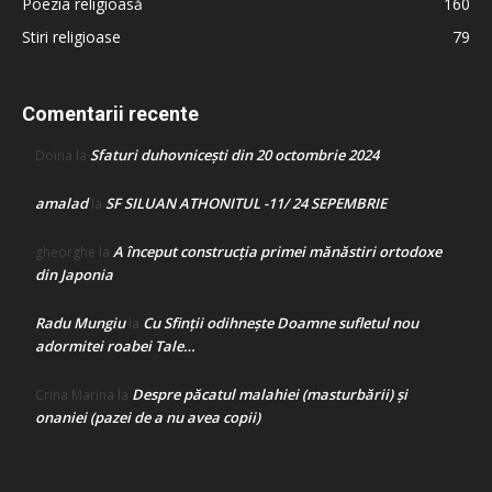
Poezia religioasă
160
Stiri religioase
79
Comentarii recente
Sfaturi duhovnicești din 20 octombrie 2024
Doina
la
amalad
SF SILUAN ATHONITUL -11/ 24 SEPEMBRIE
la
A început construcţia primei mănăstiri ortodoxe
gheorghe
la
din Japonia
Radu Mungiu
Cu Sfinții odihnește Doamne sufletul nou
la
adormitei roabei Tale…
Despre păcatul malahiei (masturbării) şi
Crina Marina
la
onaniei (pazei de a nu avea copii)