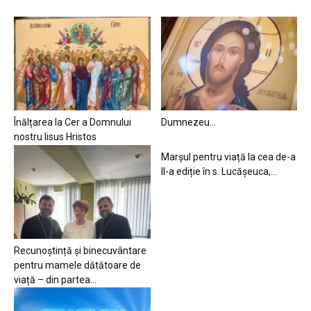
Înălțarea la Cer a Domnului
Dumnezeu…
nostru Iisus Hristos
Marșul pentru viață la cea de-a
II-a ediție în s. Lucășeuca,...
Recunoștință și binecuvântare
pentru mamele dătătoare de
viață – din partea...