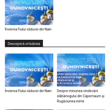
Învierea Fiului văduvei din Nain
Descoperă ortodoxia
Învierea Fiului văduvei din Nain
Despre minunea vindecării
slăbănogului din Capernaum și
Rugăciunea inimii