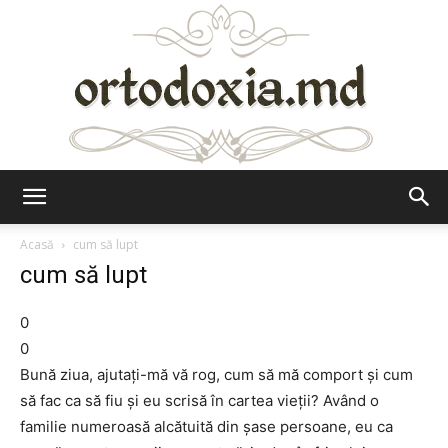
Ortodoxia.md
Acasă
cum să lupt
cum să lupt
0
0
Bună ziua, ajutaţi-mă vă rog, cum să mă comport şi cum
să fac ca să fiu şi eu scrisă în cartea vieţii? Având o
familie numeroasă alcătuită din şase persoane, eu ca