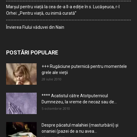
Marșul pentru viață la cea de-a II-a ediție în s. Lucășeuca, r-l
Orhei: „Pentru viață, cu inimă curată”
Învierea Fiului văduvei din Nain
POSTĂRI POPULARE
+++ Rugăciune puternică pentru momentele
grele ale vieţii
28 iulie 2010
**** Acatistul către Atotputernicul
Dumnezeu, la vreme de necaz sau de...
5 octombrie 2010
Despre păcatul malahiei (masturbării) şi
onaniei (pazei de a nu avea...