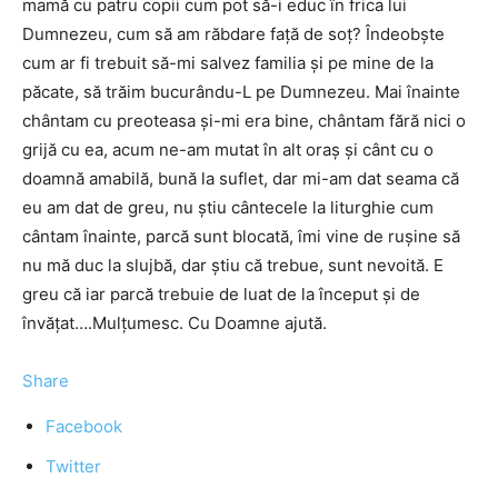
mamă cu patru copii cum pot să-i educ în frica lui
Dumnezeu, cum să am răbdare faţă de soţ? Îndeobşte
cum ar fi trebuit să-mi salvez familia şi pe mine de la
păcate, să trăim bucurându-L pe Dumnezeu. Mai înainte
chântam cu preoteasa şi-mi era bine, chântam fără nici o
grijă cu ea, acum ne-am mutat în alt oraş şi cânt cu o
doamnă amabilă, bună la suflet, dar mi-am dat seama că
eu am dat de greu, nu ştiu cântecele la liturghie cum
cântam înainte, parcă sunt blocată, îmi vine de ruşine să
nu mă duc la slujbă, dar ştiu că trebue, sunt nevoită. E
greu că iar parcă trebuie de luat de la început şi de
învăţat….Mulţumesc. Cu Doamne ajută.
Share
Facebook
Twitter