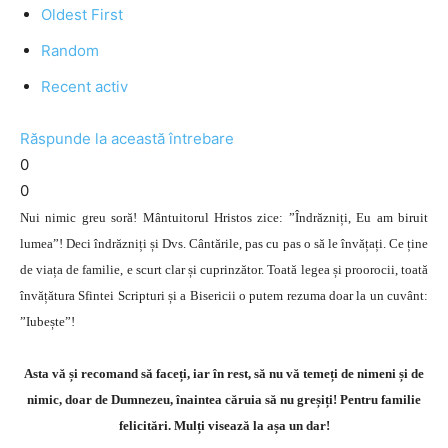
Oldest First
Random
Recent activ
Răspunde la această întrebare
0
0
Nui nimic greu soră! Mântuitorul Hristos zice: ”Îndrăzniți, Eu am biruit
lumea”! Deci îndrăzniți și Dvs. Cântările, pas cu pas o să le învățați. Ce ține
de viața de familie, e scurt clar și cuprinzător. Toată legea și proorocii, toată
învățătura Sfintei Scripturi și a Bisericii o putem rezuma doar la un cuvânt:
”Iubește”!
Asta vă și recomand să faceți, iar în rest, să nu vă temeți de nimeni și de
nimic, doar de Dumnezeu, înaintea căruia să nu greșiți! Pentru familie
felicitări. Mulți visează la așa un dar!