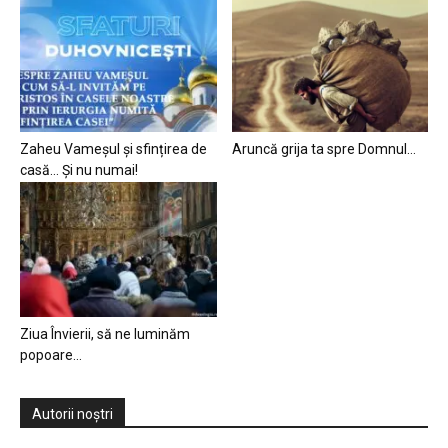
Zaheu Vameșul și sfințirea de
Aruncă grija ta spre Domnul…
casă… Și nu numai!
Ziua Învierii, să ne luminăm
popoare…
Autorii noștri