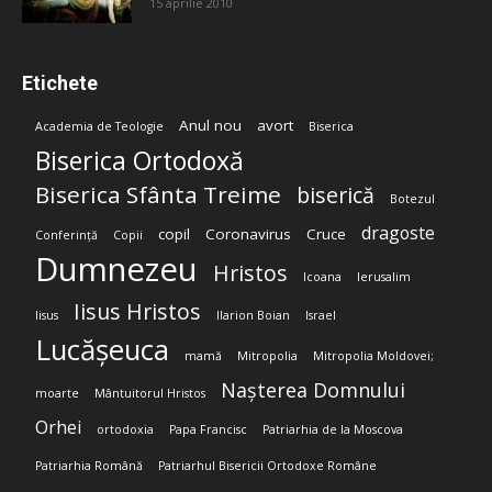
15 aprilie 2010
Etichete
Anul nou
avort
Academia de Teologie
Biserica
Biserica Ortodoxă
Biserica Sfânta Treime
biserică
Botezul
dragoste
copil
Coronavirus
Cruce
Conferință
Copii
Dumnezeu
Hristos
Icoana
Ierusalim
Iisus Hristos
Iisus
Ilarion Boian
Israel
Lucășeuca
mamă
Mitropolia
Mitropolia Moldovei;
Nașterea Domnului
moarte
Mântuitorul Hristos
Orhei
ortodoxia
Papa Francisc
Patriarhia de la Moscova
Patriarhia Română
Patriarhul Bisericii Ortodoxe Române