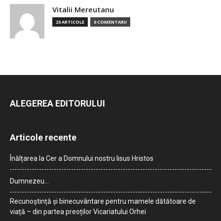
Vitalii Mereutanu
23 ARTICOLE
0 COMENTARII
ALEGEREA EDITORULUI
Articole recente
Înălțarea la Cer a Domnului nostru Iisus Hristos
Dumnezeu…
Recunoștință și binecuvântare pentru mamele dătătoare de
viață – din partea preoților Vicariatului Orhei