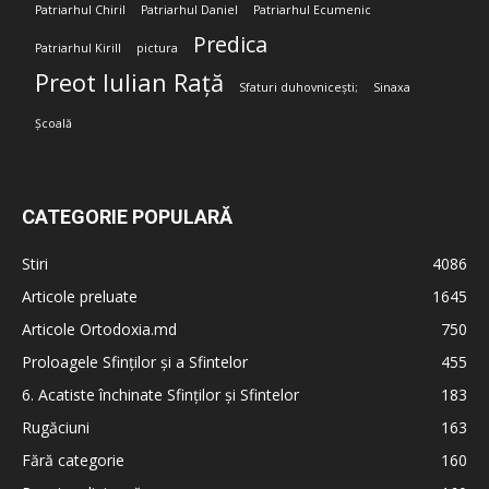
Patriarhul Chiril
Patriarhul Daniel
Patriarhul Ecumenic
Predica
Patriarhul Kirill
pictura
Preot Iulian Rață
Sfaturi duhovnicești;
Sinaxa
Școală
CATEGORIE POPULARĂ
Stiri
4086
Articole preluate
1645
Articole Ortodoxia.md
750
Proloagele Sfinților și a Sfintelor
455
6. Acatiste închinate Sfinților și Sfintelor
183
Rugăciuni
163
Fără categorie
160