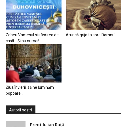
Zaheu Vameșul și sfințirea de
Aruncă grija ta spre Domnul…
casă… Și nu numai!
Ziua Învierii, să ne luminăm
popoare…
Autorii noștri
Preot Iulian Raţă