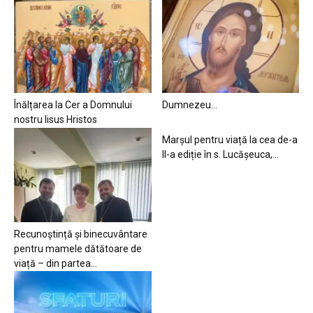
Înălțarea la Cer a Domnului
Dumnezeu…
nostru Iisus Hristos
Marșul pentru viață la cea de-a
II-a ediție în s. Lucășeuca,...
Recunoștință și binecuvântare
pentru mamele dătătoare de
viață – din partea...