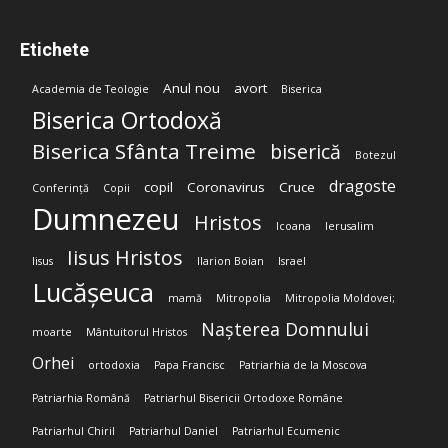
Etichete
Anul nou
avort
Academia de Teologie
Biserica
Biserica Ortodoxă
Biserica Sfânta Treime
biserică
Botezul
dragoste
copil
Coronavirus
Cruce
Conferință
Copii
Dumnezeu
Hristos
Icoana
Ierusalim
Iisus Hristos
Iisus
Ilarion Boian
Israel
Lucășeuca
mamă
Mitropolia
Mitropolia Moldovei;
Nașterea Domnului
moarte
Mântuitorul Hristos
Orhei
ortodoxia
Papa Francisc
Patriarhia de la Moscova
Patriarhia Română
Patriarhul Bisericii Ortodoxe Române
Patriarhul Chiril
Patriarhul Daniel
Patriarhul Ecumenic