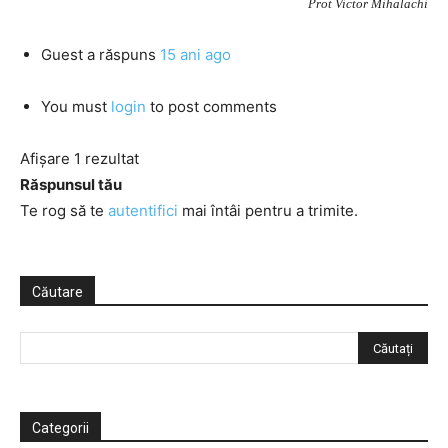
Prot Victor Mihalachi
Guest
a răspuns
15 ani ago
You must
login
to post comments
Afișare 1 rezultat
Răspunsul tău
Te rog să te
autentifici
mai întâi pentru a trimite.
Căutare
Categorii