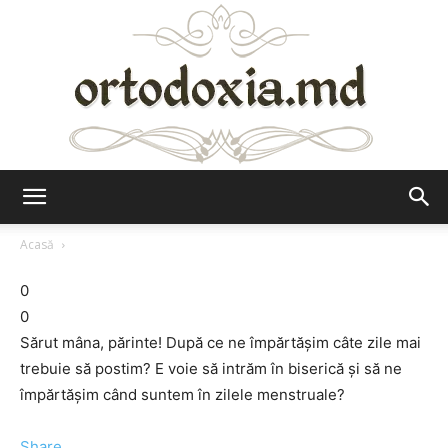
Ortodoxia.md
Acasă
0
0
Sărut mâna, părinte! După ce ne împărtăşim câte zile mai
trebuie să postim? E voie să intrăm în biserică şi să ne
împărtăşim când suntem în zilele menstruale?
Share