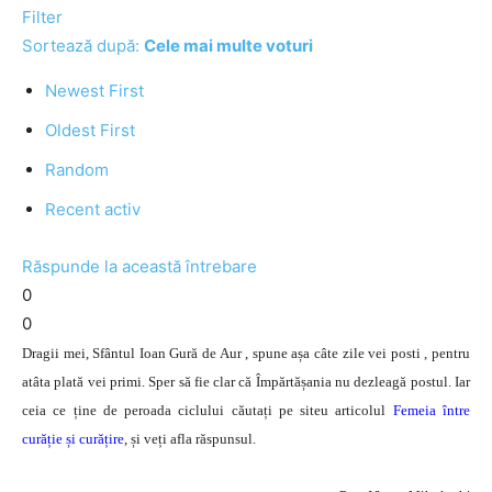
Filter
Sortează după:
Cele mai multe voturi
Newest First
Oldest First
Random
Recent activ
Răspunde la această întrebare
0
0
Dragii mei, Sfântul Ioan Gură de Aur , spune așa câte zile vei posti , pentru
atâta plată vei primi. Sper să fie clar că Împărtășania nu dezleagă postul. Iar
ceia ce ține de peroada ciclului căutați pe siteu articolul
Femeia între
curăție și curățire
, și veți afla răspunsul.