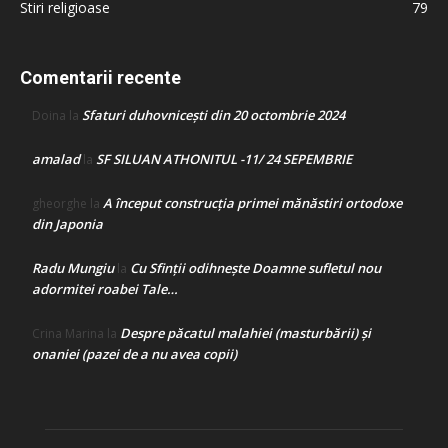
Stiri religioase
79
Comentarii recente
Sfaturi duhovnicești din 20 octombrie 2024
Doina
la
amalad
SF SILUAN ATHONITUL -11/ 24 SEPEMBRIE
la
A început construcţia primei mănăstiri ortodoxe
gheorghe
la
din Japonia
Radu Mungiu
Cu Sfinții odihnește Doamne sufletul nou
la
adormitei roabei Tale…
Despre păcatul malahiei (masturbării) şi
Crina Marina
la
onaniei (pazei de a nu avea copii)