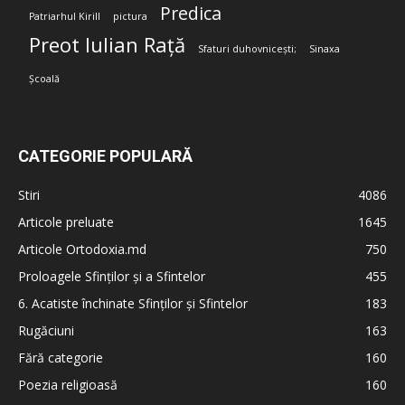
Predica
Patriarhul Kirill
pictura
Preot Iulian Rață
Sfaturi duhovnicești;
Sinaxa
Școală
CATEGORIE POPULARĂ
Stiri
4086
Articole preluate
1645
Articole Ortodoxia.md
750
Proloagele Sfinților și a Sfintelor
455
6. Acatiste închinate Sfinților și Sfintelor
183
Rugăciuni
163
Fără categorie
160
Poezia religioasă
160