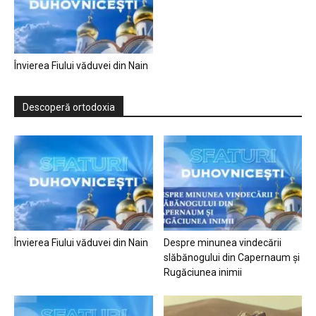
Învierea Fiului văduvei din Nain
Descoperă ortodoxia
Învierea Fiului văduvei din Nain
Despre minunea vindecării
slăbănogului din Capernaum și
Rugăciunea inimii