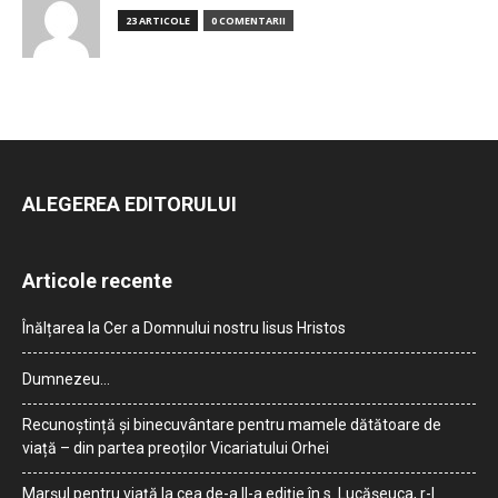
23 ARTICOLE
0 COMENTARII
ALEGEREA EDITORULUI
Articole recente
Înălțarea la Cer a Domnului nostru Iisus Hristos
Dumnezeu…
Recunoștință și binecuvântare pentru mamele dătătoare de
viață – din partea preoților Vicariatului Orhei
Marșul pentru viață la cea de-a II-a ediție în s. Lucășeuca, r-l