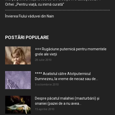
Orhei: „Pentru viață, cu inimă curată”
Învierea Fiului văduvei din Nain
POSTĂRI POPULARE
+++ Rugăciune puternică pentru momentele
grele ale vieţii
28 iulie 2010
**** Acatistul către Atotputernicul
Dumnezeu, la vreme de necaz sau de...
5 octombrie 2010
Despre păcatul malahiei (masturbării) şi
onaniei (pazei de a nu avea...
15 aprilie 2010