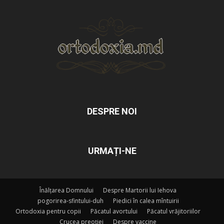
DESPRE NOI
URMAȚI-NE
Înălțarea Domnului
Despre Martorii lui Iehova
pogorirea-sfintului-duh
Piedici în calea mîntuirii
Ortodoxia pentru copii
Păcatul avortului
Păcatul vrăjitoriilor
Crucea preoției
Despre vaccine