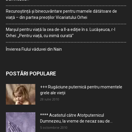
Recunoștință și binecuvântare pentru mamele dătătoare de
viață – din partea preoților Vicariatului Orhei
Marșul pentru viață la cea de-a II-a ediție în s. Lucășeuca, r-l
Orhei: „Pentru viață, cu inimă curată”
Învierea Fiului văduvei din Nain
POSTĂRI POPULARE
+++ Rugăciune puternică pentru momentele
grele ale vieţii
28 iulie 2010
**** Acatistul către Atotputernicul
Dumnezeu, la vreme de necaz sau de...
5 octombrie 2010