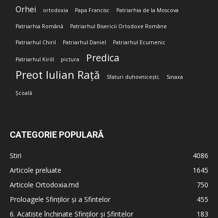
Orhei
ortodoxia
Papa Francisc
Patriarhia de la Moscova
Patriarhia Română
Patriarhul Bisericii Ortodoxe Române
Patriarhul Chiril
Patriarhul Daniel
Patriarhul Ecumenic
Predica
Patriarhul Kirill
pictura
Preot Iulian Rață
Sfaturi duhovnicești;
Sinaxa
Școală
CATEGORIE POPULARĂ
Stiri
4086
Articole preluate
1645
Articole Ortodoxia.md
750
Proloagele Sfinților și a Sfintelor
455
6. Acatiste închinate Sfinților și Sfintelor
183