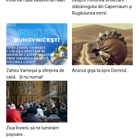
slăbănogului din Capernaum și
Rugăciunea inimii
Zaheu Vameșul și sfințirea de
Aruncă grija ta spre Domnul…
casă… Și nu numai!
Ziua Învierii, să ne luminăm
popoare…