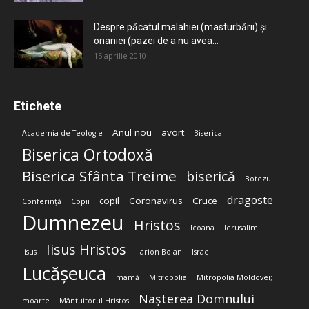
Despre păcatul malahiei (masturbării) şi
onaniei (pazei de a nu avea...
15 aprilie 2010
Etichete
Anul nou
avort
Academia de Teologie
Biserica
Biserica Ortodoxă
Biserica Sfânta Treime
biserică
Botezul
dragoste
copil
Coronavirus
Cruce
Conferință
Copii
Dumnezeu
Hristos
Icoana
Ierusalim
Iisus Hristos
Iisus
Ilarion Boian
Israel
Lucășeuca
mamă
Mitropolia
Mitropolia Moldovei;
Nașterea Domnului
moarte
Mântuitorul Hristos