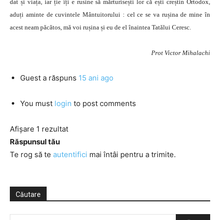
dat și viața, iar ție îți e rusine să mărturisești lor că ești creștin Ortodox,
aduți aminte de cuvintele Mântuitorului : cel ce se va rușina de mine în
acest neam păcătos, mă voi rușina și eu de el înaintea Tatălui Ceresc.
Prot Victor Mihalachi
Guest
a răspuns
15 ani ago
You must
login
to post comments
Afișare 1 rezultat
Răspunsul tău
Te rog să te
autentifici
mai întâi pentru a trimite.
Căutare