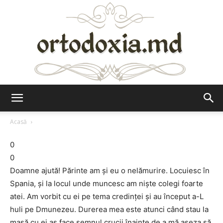
Ortodoxia.md
Acasă
0
0
Doamne ajută! Părinte am şi eu o nelămurire. Locuiesc în
Spania, şi la locul unde muncesc am nişte colegi foarte
atei. Am vorbit cu ei pe tema credinţei şi au început a-L
huli pe Dmunezeu. Durerea mea este atunci când stau la
masă cu ei aş face semnul crucii înainte de a mă aşeza să