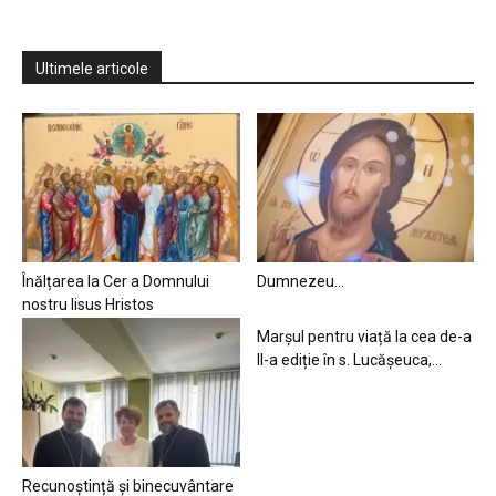
Ultimele articole
Înălțarea la Cer a Domnului
Dumnezeu…
nostru Iisus Hristos
Marșul pentru viață la cea de-a
II-a ediție în s. Lucășeuca,...
Recunoștință și binecuvântare