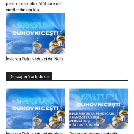
pentru mamele dătătoare de
viață – din partea...
Învierea Fiului văduvei din Nain
Descoperă ortodoxia
Învierea Fiului văduvei din Nain
Despre minunea vindecării