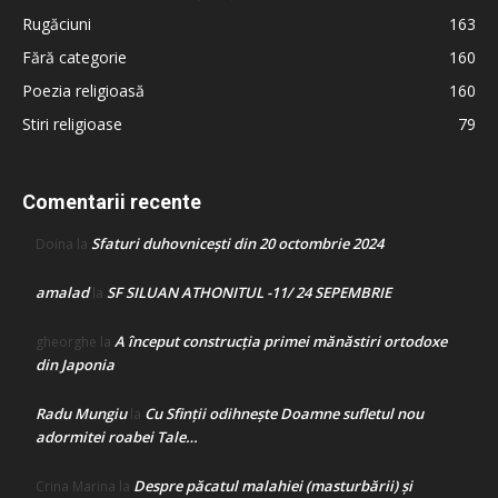
Rugăciuni
163
Fără categorie
160
Poezia religioasă
160
Stiri religioase
79
Comentarii recente
Sfaturi duhovnicești din 20 octombrie 2024
Doina
la
amalad
SF SILUAN ATHONITUL -11/ 24 SEPEMBRIE
la
A început construcţia primei mănăstiri ortodoxe
gheorghe
la
din Japonia
Radu Mungiu
Cu Sfinții odihnește Doamne sufletul nou
la
adormitei roabei Tale…
Despre păcatul malahiei (masturbării) şi
Crina Marina
la