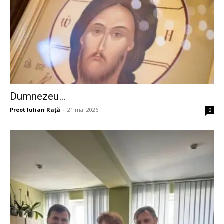
Dumnezeu…
Preot Iulian Raţă
-
21 mai 2026
0