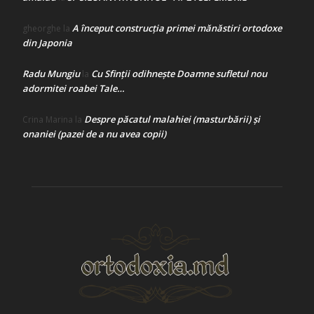
A început construcţia primei mănăstiri ortodoxe
gheorghe
la
din Japonia
Radu Mungiu
Cu Sfinții odihnește Doamne sufletul nou
la
adormitei roabei Tale…
Despre păcatul malahiei (masturbării) şi
Crina Marina
la
onaniei (pazei de a nu avea copii)