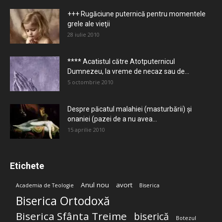
+++ Rugăciune puternică pentru momentele
grele ale vieţii
28 iulie 2010
**** Acatistul către Atotputernicul
Dumnezeu, la vreme de necaz sau de...
5 octombrie 2010
Despre păcatul malahiei (masturbării) şi
onaniei (pazei de a nu avea...
15 aprilie 2010
Etichete
Anul nou
avort
Academia de Teologie
Biserica
Biserica Ortodoxă
Biserica Sfânta Treime
biserică
Botezul