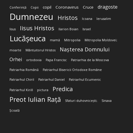
dragoste
copil
Coronavirus
Cruce
Conferință
Copii
Dumnezeu
Hristos
Icoana
Ierusalim
Iisus Hristos
Iisus
Ilarion Boian
Israel
Lucășeuca
mamă
Mitropolia
Mitropolia Moldovei;
Nașterea Domnului
moarte
Mântuitorul Hristos
Orhei
ortodoxia
Papa Francisc
Patriarhia de la Moscova
Patriarhia Română
Patriarhul Bisericii Ortodoxe Române
Patriarhul Chiril
Patriarhul Daniel
Patriarhul Ecumenic
Predica
Patriarhul Kirill
pictura
Preot Iulian Rață
Sfaturi duhovnicești;
Sinaxa
Școală