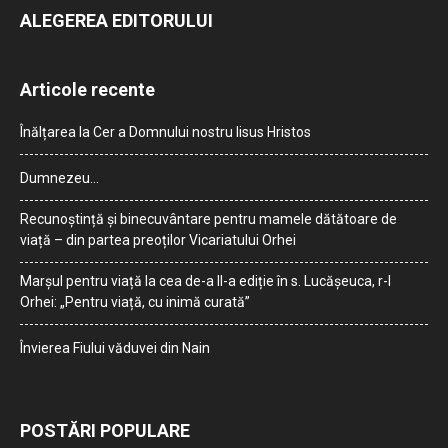
ALEGEREA EDITORULUI
Articole recente
Înălțarea la Cer a Domnului nostru Iisus Hristos
Dumnezeu…
Recunoștință și binecuvântare pentru mamele dătătoare de
viață – din partea preoților Vicariatului Orhei
Marșul pentru viață la cea de-a II-a ediție în s. Lucășeuca, r-l
Orhei: „Pentru viață, cu inimă curată”
Învierea Fiului văduvei din Nain
POSTĂRI POPULARE