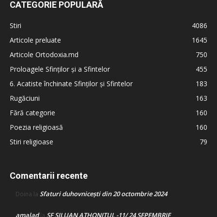
CATEGORIE POPULARĂ
Stiri
4086
Articole preluate
1645
Articole Ortodoxia.md
750
Proloagele Sfinților și a Sfintelor
455
6. Acatiste închinate Sfinților și Sfintelor
183
Rugăciuni
163
Fără categorie
160
Poezia religioasă
160
Stiri religioase
79
Comentarii recente
Sfaturi duhovnicești din 20 octombrie 2024
Doina
la
amalad
SF SILUAN ATHONITUL -11/ 24 SEPEMBRIE
la