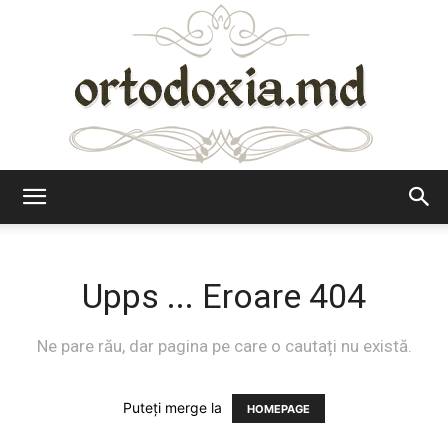
Ortodoxia.md
Upps ... Eroare 404
Ne pare rău, dar pagina pe care o cautați nu există.
Puteți merge la
HOMEPAGE