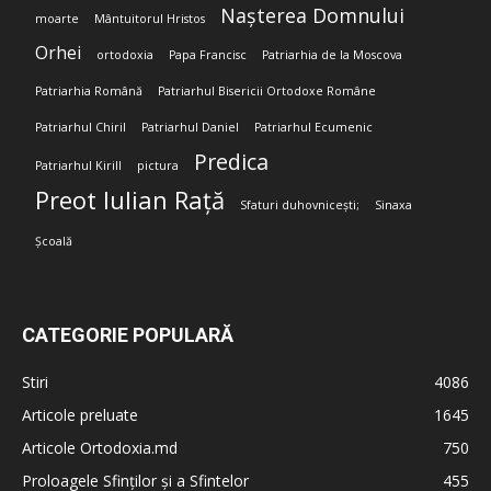
Nașterea Domnului
moarte
Mântuitorul Hristos
Orhei
ortodoxia
Papa Francisc
Patriarhia de la Moscova
Patriarhia Română
Patriarhul Bisericii Ortodoxe Române
Patriarhul Chiril
Patriarhul Daniel
Patriarhul Ecumenic
Predica
Patriarhul Kirill
pictura
Preot Iulian Rață
Sfaturi duhovnicești;
Sinaxa
Școală
CATEGORIE POPULARĂ
Stiri
4086
Articole preluate
1645
Articole Ortodoxia.md
750
Proloagele Sfinților și a Sfintelor
455