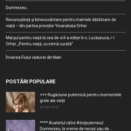
Dumnezeu…
Recunoștință și binecuvântare pentru mamele dătătoare de
viață – din partea preoților Vicariatului Orhei
Marșul pentru viață la cea de-a II-a ediție în s. Lucășeuca, r-l
Orhei: „Pentru viață, cu inimă curată”
Învierea Fiului văduvei din Nain
POSTĂRI POPULARE
+++ Rugăciune puternică pentru momentele
grele ale vieţii
28 iulie 2010
**** Acatistul către Atotputernicul
Dumnezeu, la vreme de necaz sau de...