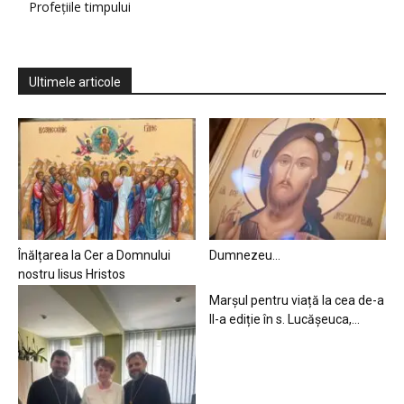
Profețiile timpului
Ultimele articole
Înălțarea la Cer a Domnului
Dumnezeu…
nostru Iisus Hristos
Marșul pentru viață la cea de-a
II-a ediție în s. Lucășeuca,...