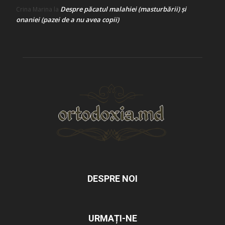
Despre păcatul malahiei (masturbării) şi
Crina Marina
la
onaniei (pazei de a nu avea copii)
DESPRE NOI
URMAȚI-NE