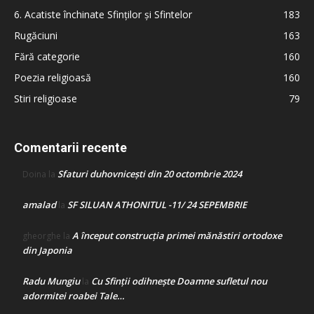
6. Acatiste închinate Sfinților și Sfintelor
183
Rugăciuni
163
Fără categorie
160
Poezia religioasă
160
Stiri religioase
79
Comentarii recente
Sfaturi duhovnicești din 20 octombrie 2024
Doina
la
amalad
SF SILUAN ATHONITUL -11/ 24 SEPEMBRIE
la
A început construcţia primei mănăstiri ortodoxe
gheorghe
la
din Japonia
Radu Mungiu
Cu Sfinții odihnește Doamne sufletul nou
la
adormitei roabei Tale…