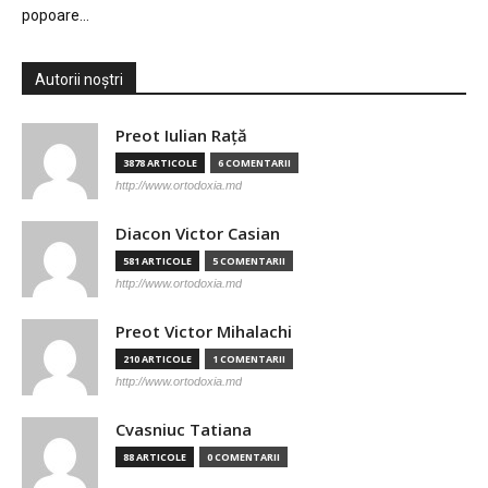
popoare…
Autorii noștri
Preot Iulian Raţă
3878 ARTICOLE
6 COMENTARII
http://www.ortodoxia.md
Diacon Victor Casian
581 ARTICOLE
5 COMENTARII
http://www.ortodoxia.md
Preot Victor Mihalachi
210 ARTICOLE
1 COMENTARII
http://www.ortodoxia.md
Cvasniuc Tatiana
88 ARTICOLE
0 COMENTARII