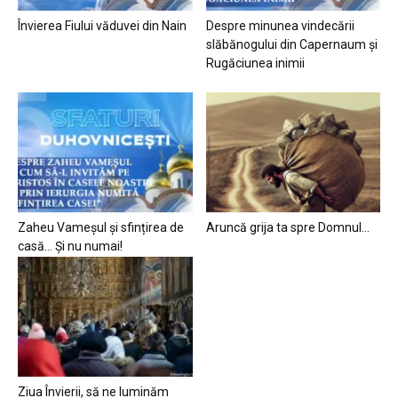
Învierea Fiului văduvei din Nain
Despre minunea vindecării
slăbănogului din Capernaum și
Rugăciunea inimii
Zaheu Vameșul și sfințirea de
Aruncă grija ta spre Domnul…
casă… Și nu numai!
Ziua Învierii, să ne luminăm