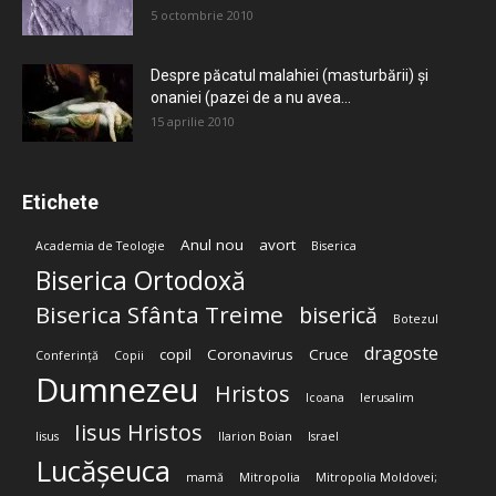
5 octombrie 2010
Despre păcatul malahiei (masturbării) şi
onaniei (pazei de a nu avea...
15 aprilie 2010
Etichete
Anul nou
avort
Academia de Teologie
Biserica
Biserica Ortodoxă
Biserica Sfânta Treime
biserică
Botezul
dragoste
copil
Coronavirus
Cruce
Conferință
Copii
Dumnezeu
Hristos
Icoana
Ierusalim
Iisus Hristos
Iisus
Ilarion Boian
Israel
Lucășeuca
mamă
Mitropolia
Mitropolia Moldovei;