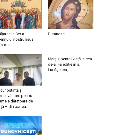
ălțarea la Cer a
Dumnezeu…
mnului nostru Iisus
istos
Marșul pentru viață la cea
de-a II-a ediție în s.
Lucășeuca,...
cunoștință și
necuvântare pentru
mele dătătoare de
ață – din partea...