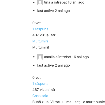
tina
a întrebat
16 ani ago
last active 2 ani ago
0
vot
1
răspuns
407
vizualizări
Multumiri
Mulţumiri!
amalia
a întrebat
16 ani ago
last active 2 ani ago
0
vot
1
răspuns
467
vizualizări
Casatoria
Bună ziua! Viitorului meu soţ i-a murit buni