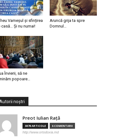
heu Vameșul și sfințirea
Aruncă grija ta spre
 casă… Și nu numai!
Domnul…
ua Învierii, să ne
minăm popoare…
Autorii noștri
Preot Iulian Raţă
3878 ARTICOLE
6 COMENTARII
http://www.ortodoxia.md