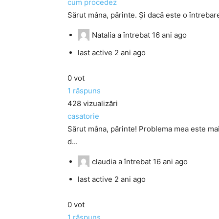
cum procedez
Sărut mâna, părinte. Şi dacă este o întrebare
Natalia
a întrebat
16 ani ago
last active 2 ani ago
0
vot
1
răspuns
428
vizualizări
casatorie
Sărut mâna, părinte! Problema mea este mai 
d...
claudia
a întrebat
16 ani ago
last active 2 ani ago
0
vot
1
răspuns