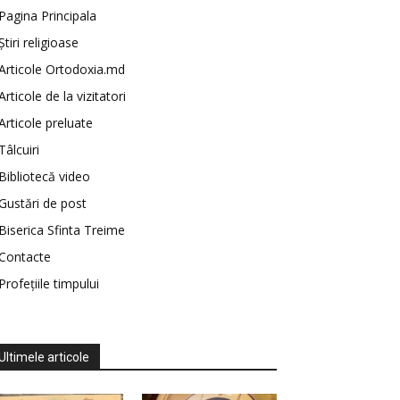
Pagina Principala
Știri religioase
Articole Ortodoxia.md
Articole de la vizitatori
Articole preluate
Tâlcuiri
Bibliotecă video
Gustări de post
Biserica Sfinta Treime
Contacte
Profețiile timpului
Ultimele articole