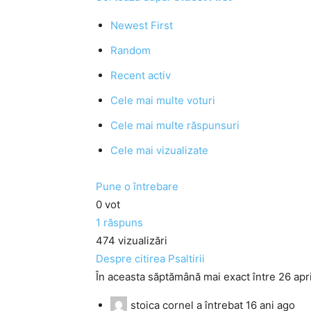
Newest First
Random
Recent activ
Cele mai multe voturi
Cele mai multe răspunsuri
Cele mai vizualizate
Pune o întrebare
0
vot
1
răspuns
474
vizualizări
Despre citirea Psaltirii
În aceasta săptămână mai exact între 26 aprili
stoica cornel
a întrebat
16 ani ago