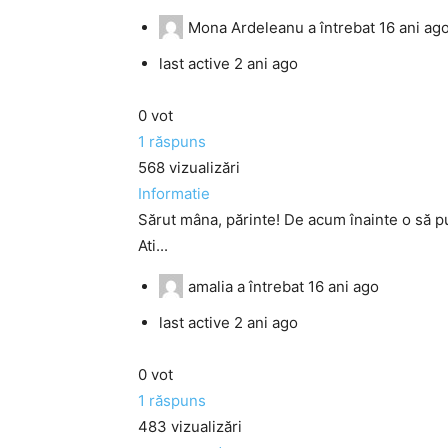
Mona Ardeleanu
a întrebat
16 ani ag
last active 2 ani ago
0
vot
1
răspuns
568
vizualizări
Informatie
Sărut mâna, părinte! De acum înainte o să p
Ati...
amalia
a întrebat
16 ani ago
last active 2 ani ago
0
vot
1
răspuns
483
vizualizări