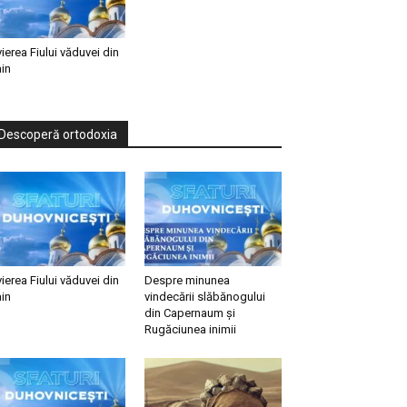
vierea Fiului văduvei din
in
Descoperă ortodoxia
vierea Fiului văduvei din
Despre minunea
in
vindecării slăbănogului
din Capernaum și
Rugăciunea inimii