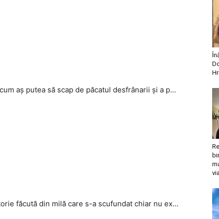
În
Do
Hr
 cum aș putea să scap de păcatul desfrânarii și a p...
Re
bi
ma
vi
torie făcută din milă care s-a scufundat chiar nu ex...