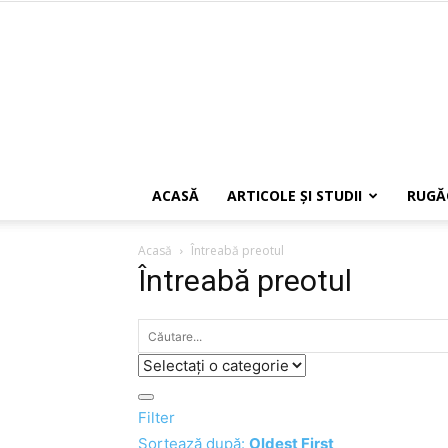
ACASĂ
ARTICOLE ŞI STUDII
RUGĂ
Acasă
Întreabă preotul
Întreabă preotul
Filter
Sortează după:
Oldest First