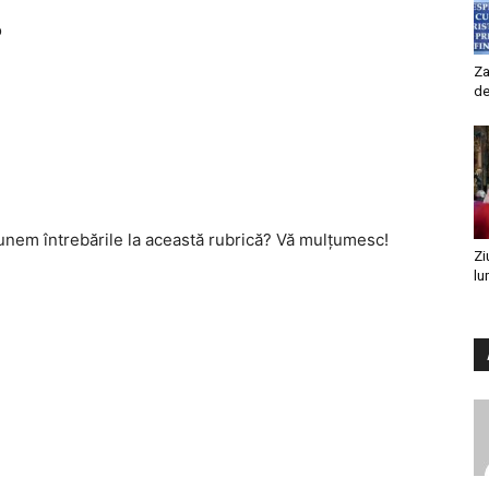
o
Za
de
unem întrebările la această rubrică? Vă mulţumesc!
Zi
lu