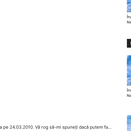
În
Na
În
Na
ca pe 24.03.2010. Vă rog să-mi spuneţi dacă putem fa...