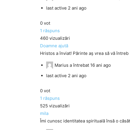
last active 2 ani ago
0
vot
1
răspuns
460
vizualizări
Doamne ajută
Hristos a înviat! Părinte aș vrea să vă întreb
Marius
a întrebat
16 ani ago
last active 2 ani ago
0
vot
1
răspuns
525
vizualizări
mila
Îmi cunosc identitatea spirituală însă o căsă