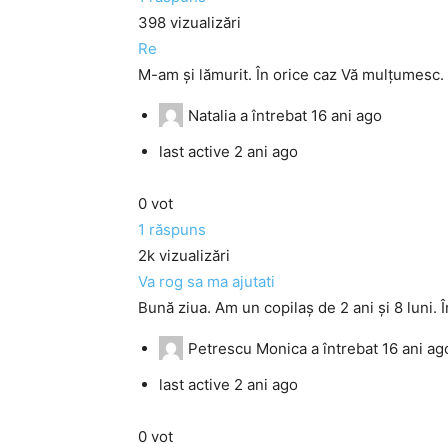
398
vizualizări
Re
M-am și lămurit. În orice caz Vă mulțumesc. S
Natalia
a întrebat
16 ani ago
last active 2 ani ago
0
vot
1
răspuns
2k
vizualizări
Va rog sa ma ajutati
Bună ziua. Am un copilaș de 2 ani și 8 luni. Î
Petrescu Monica
a întrebat
16 ani ag
last active 2 ani ago
0
vot