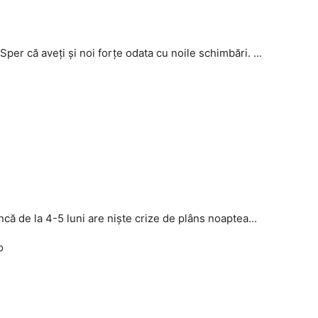
per că aveți și noi forțe odata cu noile schimbări. ...
ncă de la 4-5 luni are niște crize de plâns noaptea...
o