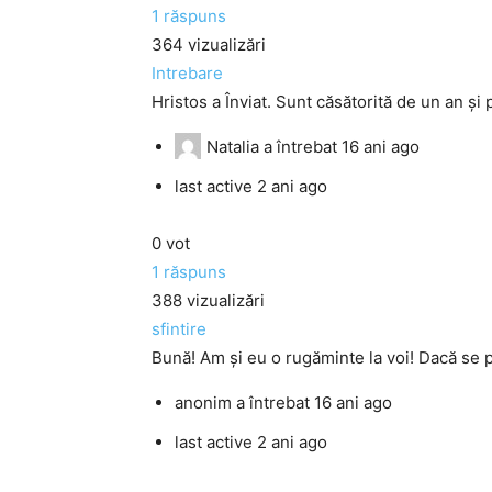
1
răspuns
364
vizualizări
Intrebare
Hristos a Înviat. Sunt căsătorită de un an şi p
Natalia
a întrebat
16 ani ago
last active 2 ani ago
0
vot
1
răspuns
388
vizualizări
sfintire
Bună! Am şi eu o rugăminte la voi! Dacă se p
anonim
a întrebat
16 ani ago
last active 2 ani ago