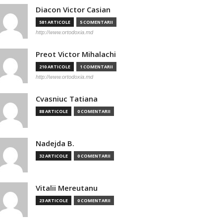
Diacon Victor Casian
581 ARTICOLE
5 COMENTARII
http://www.ortodoxia.md
Preot Victor Mihalachi
210 ARTICOLE
1 COMENTARII
http://www.ortodoxia.md
Cvasniuc Tatiana
88 ARTICOLE
0 COMENTARII
Nadejda B.
32 ARTICOLE
0 COMENTARII
Vitalii Mereutanu
23 ARTICOLE
0 COMENTARII