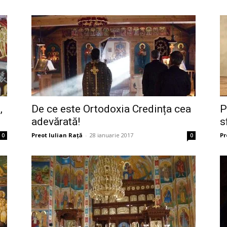
,
De ce este Ortodoxia Credința cea
P
adevărată!
s
Preot Iulian Raţă
-
28 ianuarie 2017
Pr
0
0