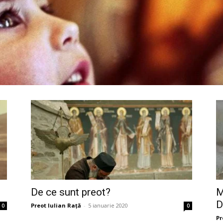
De ce sunt preot?
M
D
Preot Iulian Raţă
-
5 ianuarie 2020
0
0
Pr