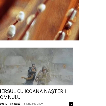
ERSUL CU ICOANA NAȘTERII
OMNULUI
eot Iulian Raţă
-
3 ianuarie 2020
0