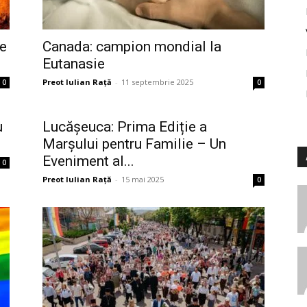
de
Canada: campion mondial la
Eutanasie
Preot Iulian Raţă
-
11 septembrie 2025
0
0
u
Lucășeuca: Prima Ediție a
Marșului pentru Familie – Un
Eveniment al...
0
Preot Iulian Raţă
-
15 mai 2025
0