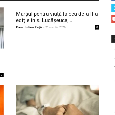
Marșul pentru viață la cea de-a II-a
ediție în s. Lucășeuca,...
Preot Iulian Raţă
-
21 martie 2026
0
0