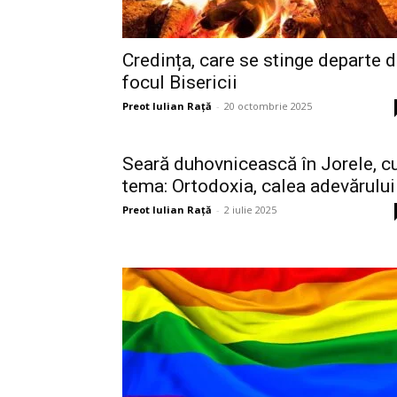
Credința, care se stinge departe 
focul Bisericii
Preot Iulian Raţă
-
20 octombrie 2025
Seară duhovnicească în Jorele, c
tema: Ortodoxia, calea adevărului
Preot Iulian Raţă
-
2 iulie 2025