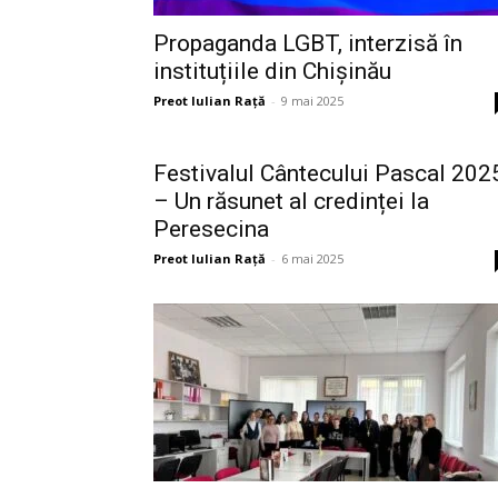
Propaganda LGBT, interzisă în
instituțiile din Chișinău
Preot Iulian Raţă
-
9 mai 2025
Festivalul Cântecului Pascal 202
– Un răsunet al credinței la
Peresecina
Preot Iulian Raţă
-
6 mai 2025