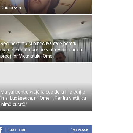
Dumnezeu…
Recunoștință și binecuvântare pentru
mamele dătătoare de viață – din partea
preoților Vicariatului Orhei
Învierea F
Marșul pentru viață la cea de-a II-a ediție
în s. Lucășeuca, r-l Orhei: „Pentru viață, cu
Preot Iulian Raţă
-
inimă curată”
1,651
Fani
ÎMI PLACE