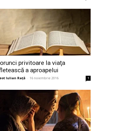
orunci privitoare la viaţa
fletească a aproapelui
eot Iulian Raţă
-
16 noiembrie 2016
1