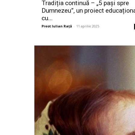
Tradiția continuă – „5 pași spre
Dumnezeu”, un proiect educațion
cu...
Preot Iulian Raţă
-
11 aprilie 2025