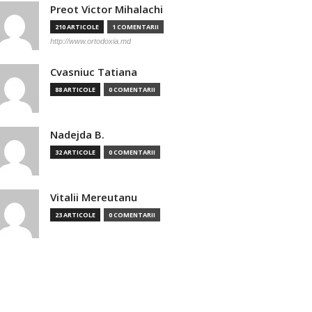
Preot Victor Mihalachi
210 ARTICOLE
1 COMENTARII
http://www.ortodoxia.md
Cvasniuc Tatiana
88 ARTICOLE
0 COMENTARII
Nadejda B.
32 ARTICOLE
0 COMENTARII
Vitalii Mereutanu
23 ARTICOLE
0 COMENTARII