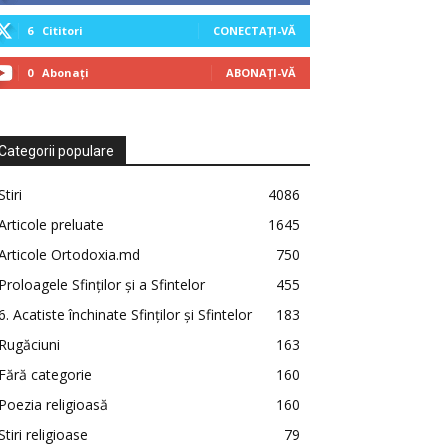
6
Cititori
CONECTAȚI-VĂ
0
Abonați
ABONAȚI-VĂ
Categorii populare
Stiri
4086
Articole preluate
1645
Articole Ortodoxia.md
750
Proloagele Sfinților și a Sfintelor
455
6. Acatiste închinate Sfinților și Sfintelor
183
Rugăciuni
163
Fără categorie
160
Poezia religioasă
160
Stiri religioase
79