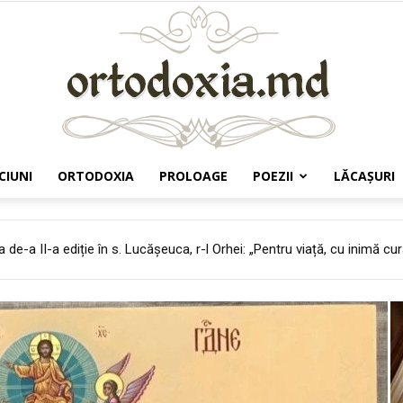
CIUNI
ORTODOXIA
PROLOAGE
POEZII
LĂCAŞURI
Ortodoxia.md
departe de focul Bisericii