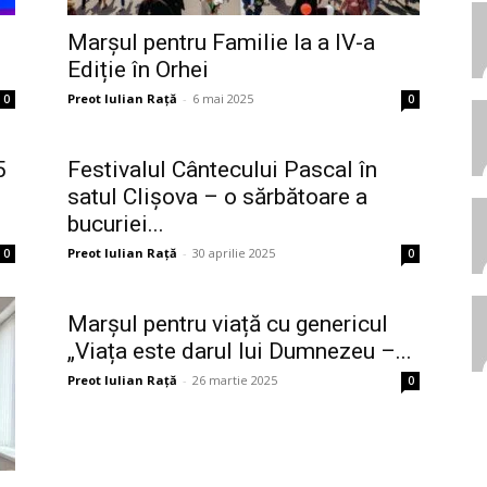
Marșul pentru Familie la a IV-a
Ediție în Orhei
Preot Iulian Raţă
-
6 mai 2025
0
0
5
Festivalul Cântecului Pascal în
satul Clișova – o sărbătoare a
bucuriei...
Preot Iulian Raţă
-
30 aprilie 2025
0
0
Marșul pentru viață cu genericul
„Viața este darul lui Dumnezeu –...
Preot Iulian Raţă
-
26 martie 2025
0