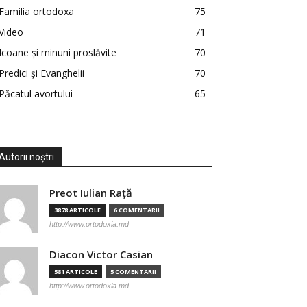
Familia ortodoxa
75
Video
71
Icoane și minuni proslăvite
70
Predici şi Evanghelii
70
Păcatul avortului
65
Autorii noștri
Preot Iulian Raţă
3878 ARTICOLE
6 COMENTARII
http://www.ortodoxia.md
Diacon Victor Casian
581 ARTICOLE
5 COMENTARII
http://www.ortodoxia.md