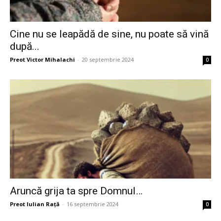
Cine nu se leapădă de sine, nu poate să vină
după...
Preot Victor Mihalachi
-
20 septembrie 2024
0
Aruncă grija ta spre Domnul…
Preot Iulian Raţă
-
16 septembrie 2024
0