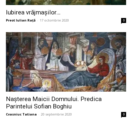
Iubirea vrăjmașilor…
Preot Iulian Raţă
-
17 octombrie 2020
0
Nașterea Maicii Domnului. Predica
Parintelui Sofian Boghiu
Cvasniuc Tatiana
-
20 septembrie 2020
0