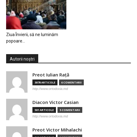
Ziua Învierii, să ne luminăm
popoare…
Autorii noștri
Preot Iulian Raţă
3878 ARTICOLE
6 COMENTARII
http://www.ortodoxia.md
Diacon Victor Casian
581 ARTICOLE
5 COMENTARII
http://www.ortodoxia.md
Preot Victor Mihalachi