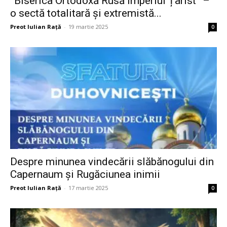
”Biserica Ortodoxă Rusă Imperiul Țarist” –
o sectă totalitară și extremistă...
Preot Iulian Raţă
-
19 martie 2025
0
Despre minunea vindecării slăbănogului din
Capernaum și Rugăciunea inimii
Preot Iulian Raţă
-
17 martie 2025
0