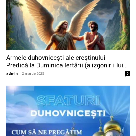
Armele duhovniceşti ale creştinului -
Predică la Duminica Iertării (a izgonirii lui...
admin
-
2 martie 2025
0