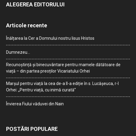
ALEGEREA EDITORULUI
Articole recente
Înălțarea la Cer a Domnului nostru Iisus Hristos
Dumnezeu…
Recunoștință și binecuvântare pentru mamele dătătoare de
viață – din partea preoților Vicariatului Orhei
Marșul pentru viață la cea de-a II-a ediție în s. Lucășeuca, r-l
Orhei: „Pentru viață, cu inimă curată”
Învierea Fiului văduvei din Nain
POSTĂRI POPULARE