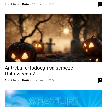
Preot Iulian Raţă
-
10 februarie 2025
0
Ar trebui ortodocşii să serbeze
Halloweenul?
Preot Iulian Raţă
-
1 noiembrie 2024
0