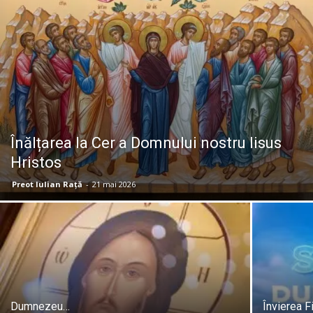
Înălțarea la Cer a Domnului nostru Iisus
Hristos
Preot Iulian Raţă
-
21 mai 2026
Dumnezeu…
Învierea F