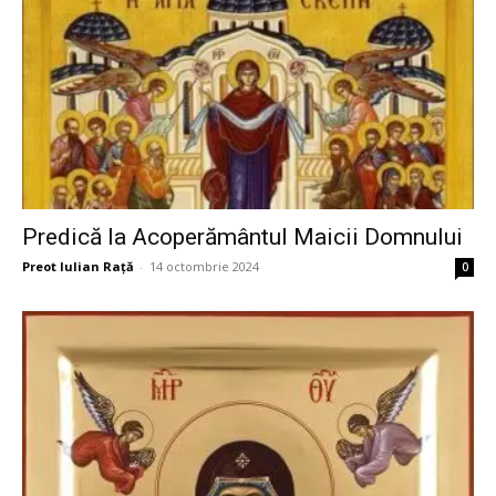
Predică la Acoperământul Maicii Domnului
Preot Iulian Raţă
-
14 octombrie 2024
0