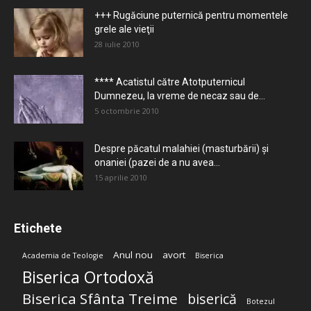
+++ Rugăciune puternică pentru momentele
grele ale vieţii
28 iulie 2010
**** Acatistul către Atotputernicul
Dumnezeu, la vreme de necaz sau de...
5 octombrie 2010
Despre păcatul malahiei (masturbării) şi
onaniei (pazei de a nu avea...
15 aprilie 2010
Etichete
Anul nou
avort
Academia de Teologie
Biserica
Biserica Ortodoxă
Biserica Sfânta Treime
biserică
Botezul