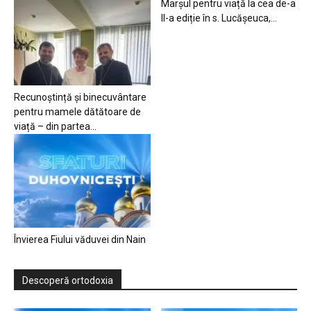
Marșul pentru viață la cea de-a
II-a ediție în s. Lucășeuca,...
Recunoștință și binecuvântare
pentru mamele dătătoare de
viață – din partea...
Învierea Fiului văduvei din Nain
Descoperă ortodoxia