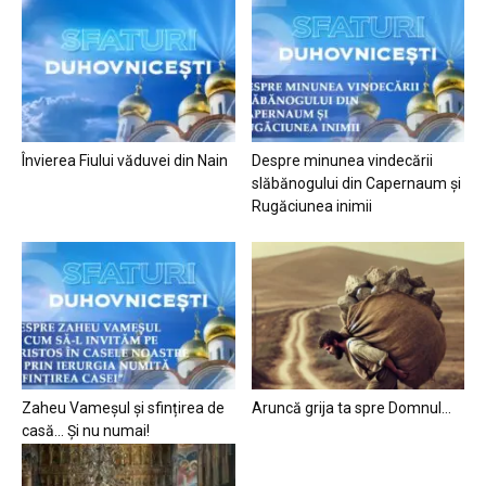
Învierea Fiului văduvei din Nain
Despre minunea vindecării
slăbănogului din Capernaum și
Rugăciunea inimii
Zaheu Vameșul și sfințirea de
Aruncă grija ta spre Domnul…
casă… Și nu numai!