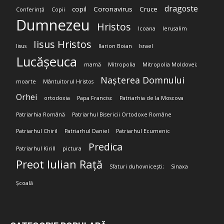
dragoste
copil
Coronavirus
Cruce
Conferință
Copii
Dumnezeu
Hristos
Icoana
Ierusalim
Iisus Hristos
Iisus
Ilarion Boian
Israel
Lucășeuca
mamă
Mitropolia
Mitropolia Moldovei;
Nașterea Domnului
moarte
Mântuitorul Hristos
Orhei
ortodoxia
Papa Francisc
Patriarhia de la Moscova
Patriarhia Română
Patriarhul Bisericii Ortodoxe Române
Patriarhul Chiril
Patriarhul Daniel
Patriarhul Ecumenic
Predica
Patriarhul Kirill
pictura
Preot Iulian Rață
Sfaturi duhovnicești;
Sinaxa
Școală