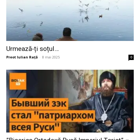
Urmează-ți soțul…
Preot Iulian Raţă
-
8 mai 2025
0