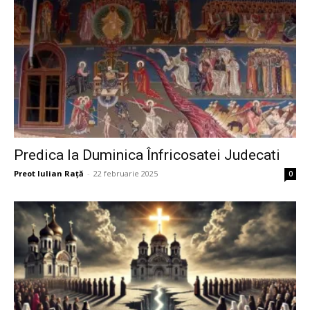
Predica la Duminica Înfricosatei Judecati
Preot Iulian Raţă
-
22 februarie 2025
0