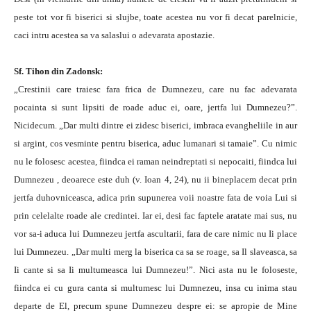
peste tot vor fi biserici si slujbe, toate acestea nu vor fi decat parelnicie,
caci intru acestea sa va salaslui o adevarata apostazie.
Sf. Tihon din Zadonsk:
„Crestinii care traiesc fara frica de Dumnezeu, care nu fac adevarata
pocainta si sunt lipsiti de roade aduc ei, oare, jertfa lui Dumnezeu?”.
Nicidecum. „Dar multi dintre ei zidesc biserici, imbraca evangheliile in aur
si argint, cos vesminte pentru biserica, aduc lumanari si tamaie”. Cu nimic
nu le folosesc acestea, fiindca ei raman neindreptati si nepocaiti, fiindca lui
Dumnezeu , deoarece este duh (v. Ioan 4, 24), nu ii bineplacem decat prin
jertfa duhovniceasca, adica prin supunerea voii noastre fata de voia Lui si
prin celelalte roade ale credintei. Iar ei, desi fac faptele aratate mai sus, nu
vor sa-i aduca lui Dumnezeu jertfa ascultarii, fara de care nimic nu Ii place
lui Dumnezeu. „Dar multi merg la biserica ca sa se roage, sa Il slaveasca, sa
Ii cante si sa Ii multumeasca lui Dumnezeu!”. Nici asta nu le foloseste,
fiindca ei cu gura canta si multumesc lui Dumnezeu, insa cu inima stau
departe de El, precum spune Dumnezeu despre ei: se apropie de Mine