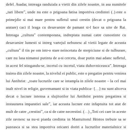
defel. Asadar, intreaga randuiala a vietii din zilele noastre, in asa numitele
„tari libere”, unde nu este o prigoana fatisa impotriva credintei (..) este o
primejdie si mai mare pentru sufletul unui crestin (decat o prigoana la
aratare) caci il leaga cu desavarsire de pamant si-l face sa uite de Rai.
Intreaga „cultura” contemporana, indreptata numai catre cunostinte cu
desavarsire lumesti si intreg vartejul nebunesc al vietii legate de aceasta
„cultura” il tin pe om intr-o stare neincetata de sterpiciune si de tulburare,
care nu lasa nimanui putinta de a-si cerceta, doar putin mai adanc sufletul,
in acest fel stingandu-se, incetul cu incetul, viata duhovniceasca”. Intreaga
trairea din zilele noastre, la nivelul ei public, este o pregatire pentru venirea
lui Antihrist: „toate lucrurile care se intampla in zilele noastre – la cel mai
inalt nivel in religie, guvernamant si in viata publica- {…} nu sunt altceva
decat o lucrare intensa a slujitorilor lui Antihrist pentru pregatirea si
instaurarea imparatiei sale”, iar aceasta lucrare este infaptuita tot atat de
mult de catre „crestini”, ca si de catre necrestini. (…) „Toti cei care in aceste
zile ravnesc sa nu-si piarda credinta in Mantuitorul Hristos trebuie sa se
pazeasca si sa stea impotriva oricarei doriri a lucrurilor materialnice si