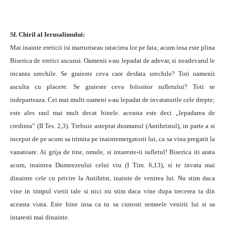
Sf. Chiril al Ierusalimului:
Mai inainte ereticii isi marturiseau ratacirea lor pe fata; acum insa este plina
Biserica de eretici ascunsi. Oamenii s-au lepadat de adevar, si neadevarul le
incanta urechile. Se graieste ceva care desfata urechile? Toti oamenii
asculta cu placere. Se graieste ceva folositor sufletului? Toti se
indeparteaza. Cei mai multi oameni s-au lepadat de invataturile cele drepte;
este ales raul mai mult decat binele. aceasta este deci „lepadarea de
credinta” (II Tes. 2,3). Trebuie asteptat dusmanul (Antihristul), in parte a si
inceput de pe acum sa trimita pe inaintemergatorii lui, ca sa vina pregatit la
vanatoare. Ai grija de tine, omule, si intareste-ti sufletul! Biserica iti arata
acum, inaintea Dumnezeului celui viu (I Tim. 6,13), si te invata mai
dinainte cele cu privire la Antihrist, inainte de venirea lui. Nu stim daca
vine in timpul vietii tale si nici nu stim daca vine dupa trecerea ta din
aceasta viata. Este bine insa ca tu sa cunosti semnele venirii lui si sa
intaresti mai dinainte.