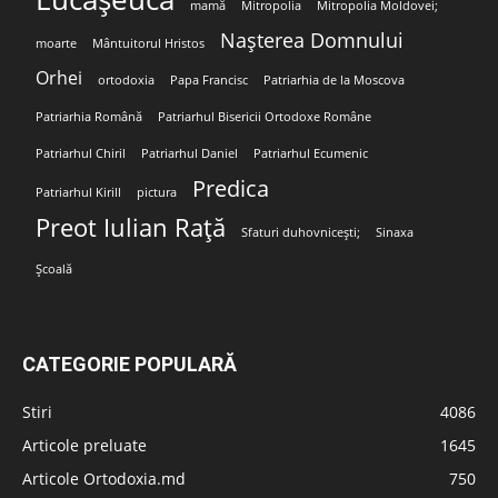
mamă
Mitropolia
Mitropolia Moldovei;
Nașterea Domnului
moarte
Mântuitorul Hristos
Orhei
ortodoxia
Papa Francisc
Patriarhia de la Moscova
Patriarhia Română
Patriarhul Bisericii Ortodoxe Române
Patriarhul Chiril
Patriarhul Daniel
Patriarhul Ecumenic
Predica
Patriarhul Kirill
pictura
Preot Iulian Rață
Sfaturi duhovnicești;
Sinaxa
Școală
CATEGORIE POPULARĂ
Stiri
4086
Articole preluate
1645
Articole Ortodoxia.md
750