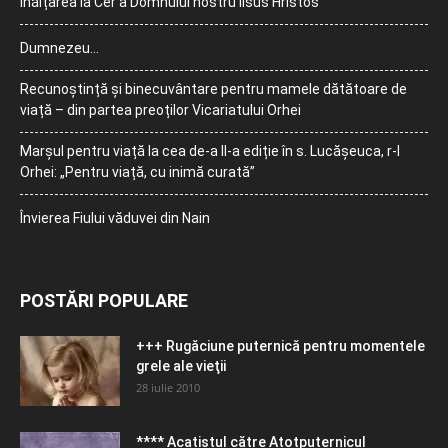
Înălțarea la Cer a Domnului nostru Iisus Hristos
Dumnezeu…
Recunoștință și binecuvântare pentru mamele dătătoare de
viață – din partea preoților Vicariatului Orhei
Marșul pentru viață la cea de-a II-a ediție în s. Lucășeuca, r-l
Orhei: „Pentru viață, cu inimă curată”
Învierea Fiului văduvei din Nain
POSTĂRI POPULARE
+++ Rugăciune puternică pentru momentele
grele ale vieţii
28 iulie 2010
**** Acatistul către Atotputernicul