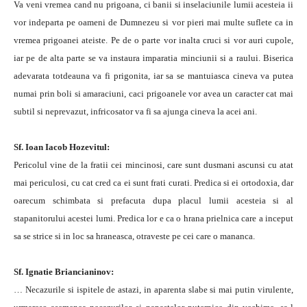
Va veni vremea cand nu prigoana, ci banii si inselaciunile lumii acesteia ii
vor indeparta pe oameni de Dumnezeu si vor pieri mai multe suflete ca in
vremea prigoanei ateiste. Pe de o parte vor inalta cruci si vor auri cupole,
iar pe de alta parte se va instaura imparatia minciunii si a raului. Biserica
adevarata totdeauna va fi prigonita, iar sa se mantuiasca cineva va putea
numai prin boli si amaraciuni, caci prigoanele vor avea un caracter cat mai
subtil si neprevazut, infricosator va fi sa ajunga cineva la acei ani.
Sf. Ioan Iacob Hozevitul:
Pericolul vine de la fratii cei mincinosi, care sunt dusmani ascunsi cu atat
mai periculosi, cu cat cred ca ei sunt frati curati. Predica si ei ortodoxia, dar
oarecum schimbata si prefacuta dupa placul lumii acesteia si al
stapanitorului acestei lumi. Predica lor e ca o hrana prielnica care a inceput
sa se strice si in loc sa hraneasca, otraveste pe cei care o mananca.
Sf. Ignatie Briancianinov:
… Necazurile si ispitele de astazi, in aparenta slabe si mai putin virulente,