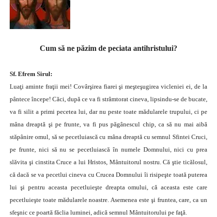
Cum să ne păzim de peciata antihristului?
Sf. Efrem Sirul:
Luaţi aminte fraţii mei! Covârşirea fiarei şi meşteşugirea vicleniei ei, de la
pântece începe! Căci, după ce va fi strâmtorat cineva, lipsindu-se de bucate,
va fi silit a primi pecetea lui, dar nu peste toate mădularele trupului, ci pe
mâna dreaptă şi pe frunte, va fi pus păgânescul chip, ca să nu mai aibă
stăpânire omul, să se pecetluiască cu mâna dreaptă cu semnul Sfintei Cruci,
pe frunte, nici să nu se pecetluiască în numele Domnului, nici cu prea
slăvita şi cinstita Cruce a lui Hristos, Mântuitorul nostru.
Că ştie ticălosul,
că dacă se va pecetlui cineva cu Crucea Domnului îi risipeşte toată puterea
lui şi pentru aceasta pecetluieşte dreapta omului, că aceasta este care
pecetluieşte toate mădularele noastre. Asemenea este şi fruntea, care, ca un
sfeşnic ce poartă făclia luminei, adică semnul Mântuitorului pe faţă.