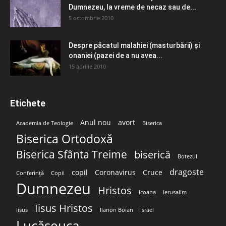
Dumnezeu, la vreme de necaz sau de...
5 octombrie 2010
Despre păcatul malahiei (masturbării) şi
onaniei (pazei de a nu avea...
15 aprilie 2010
Etichete
Anul nou
avort
Academia de Teologie
Biserica
Biserica Ortodoxă
Biserica Sfânta Treime
biserică
Botezul
dragoste
copil
Coronavirus
Cruce
Conferință
Copii
Dumnezeu
Hristos
Icoana
Ierusalim
Iisus Hristos
Iisus
Ilarion Boian
Israel
Lucășeuca