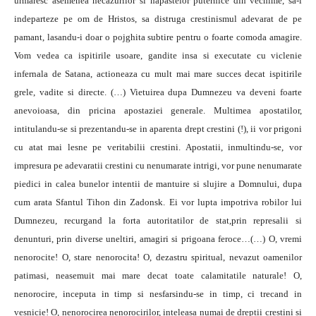
urmaresc asemenea necazurilor si napastelor puternice din vechime, sa-l
indeparteze pe om de Hristos, sa distruga crestinismul adevarat de pe
pamant, lasandu-i doar o pojghita subtire pentru o foarte comoda amagire.
Vom vedea ca ispitirile usoare, gandite insa si executate cu viclenie
infernala de Satana, actioneaza cu mult mai mare succes decat ispitirile
grele, vadite si directe. (…) Vietuirea dupa Dumnezeu va deveni foarte
anevoioasa, din pricina apostaziei generale. Multimea apostatilor,
intitulandu-se si prezentandu-se in aparenta drept crestini (!), ii vor prigoni
cu atat mai lesne pe veritabilii crestini. Apostatii, inmultindu-se, vor
impresura pe adevaratii crestini cu nenumarate intrigi, vor pune nenumarate
piedici in calea bunelor intentii de mantuire si slujire a Domnului, dupa
cum arata Sfantul Tihon din Zadonsk. Ei vor lupta impotriva robilor lui
Dumnezeu, recurgand la forta autoritatilor de stat,prin represalii si
denunturi, prin diverse uneltiri, amagiri si prigoana feroce…(…) O, vremi
nenorocite! O, stare nenorocita! O, dezastru spiritual, nevazut oamenilor
patimasi, neasemuit mai mare decat toate calamitatile naturale! O,
nenorocire, inceputa in timp si nesfarsindu-se in timp, ci trecand in
vesnicie! O, nenorocirea nenorocirilor, inteleasa numai de dreptii crestini si