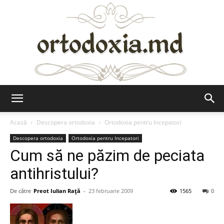
Ortodoxia.md
Acasă
Descopera ortodoxia
Ortodoxia pentru Incepatori
Descopera ortodoxia
Ortodoxia pentru Incepatori
Cum să ne păzim de peciata
antihristului?
De către
Preot Iulian Raţă
-
23 februarie 2009
1565
0