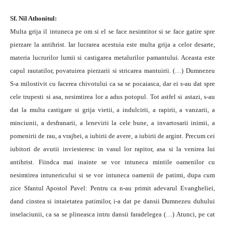
Sf. Nil Athonitul:
Multa grija il intuneca pe om si el se face nesimtitor si se face gatire spre
pierzare la antihrist. Iar lucrarea acestuia este multa grija a celor desarte,
materia lucrurilor lumii si castigarea metalurilor pamantului. Aceasta este
capul rautatilor, povatuirea pierzarii si stricarea mantuirii. (…) Dumnezeu
S-a milostivit cu facerea chivotului ca sa se pocaiasca, dar ei s-au dat spre
cele trupesti si asa, nesimtirea lor a adus potopul. Tot astfel si astazi, s-au
dat la multa castigare si grija vietii, a indulcirii, a rapirii, a vanzarii, a
minciunii, a desfranarii, a lenevirii la cele bune, a invartosarii inimii, a
pomenirii de rau, a vrajbei, a iubirii de avere, a iubirii de argint. Precum cei
iubitori de avutii inviesteresc in vasul lor rapitor, asa si la venirea lui
antihrist. Fiindca mai inainte se vor intuneca mintile oamenilor cu
nesimtirea intunericului si se vor intuneca oamenii de patimi, dupa cum
zice Sfantul Apostol Pavel: Pentru ca n-au primit adevarul Evangheliei,
dand cinstea si intaietatea patimilor, i-a dat pe dansii Dumnezeu duhului
inselaciunii, ca sa se plineasca intru dansii faradelegea (…) Atunci, pe cat