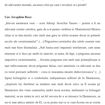
de adevaratii monahi, ascunsa celor pe care-i invaluie si-i pierde!
Cuv. Seraphim Rose:
„Intr-un asemenea veac – scrie Arhiep. Averchie Tausev – pentru a fi un
adevarat crestin ortodox, gata de a-si pastra credinta in Mantuitorul Hristos
chiar si in fata mortii, este mult mai greu in zilele noastre decat in primele
secole ale crestinismului” (…) Prigonirea crestinilor din zilele noastre este
mult mai bine disimulata. „Sub haina unei imparatii inselatoare, care arata
minunat si ii duce pe multi in ratacire, se arata, de fapt, o prigoana ascunsa
impotriva crestinismului… Aceasta prigoana este mult mai primejdioasa si
mai infricosatoare decat prigoana fatisa, caci ameninta cu adevarat sa dea
cu totul pierzarii sufletele – ceea ce inseamna moarte duhovniceasca” (…)
Ispita belsugului si a confortului indeparteaza sufletul de la Dumnezeu,
„slujitorii lui Antihrist sa straduie mai mult decat orice sa Il scoata pe
Dumnezeu din viata oamenilor, astfel incat acestia, multumiti cu belsugul
material, sa nu simta in nici un fel nevoia de a se intoarce la Dumnezeu, sa
nu-si mai aduca aminte de El, ca sa poata trai ca si cum Acesta nu ar exista