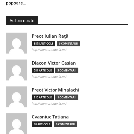
popoare…
Autorii noștri
Preot Iulian Raţă
3878 ARTICOLE
6 COMENTARII
http://www.ortodoxia.md
Diacon Victor Casian
581 ARTICOLE
5 COMENTARII
http://www.ortodoxia.md
Preot Victor Mihalachi
210 ARTICOLE
1 COMENTARII
http://www.ortodoxia.md
Cvasniuc Tatiana
88 ARTICOLE
0 COMENTARII