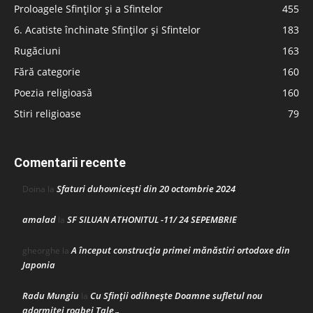
Proloagele Sfinților și a Sfintelor
455
6. Acatiste închinate Sfinților și Sfintelor
183
Rugăciuni
163
Fără categorie
160
Poezia religioasă
160
Stiri religioase
79
Comentarii recente
Sfaturi duhovnicești din 20 octombrie 2024
Doina
la
amalad
SF SILUAN ATHONITUL -11/ 24 SEPEMBRIE
la
A început construcţia primei mănăstiri ortodoxe din
gheorghe
la
Japonia
Radu Mungiu
Cu Sfinții odihnește Doamne sufletul nou
la
adormitei roabei Tale…