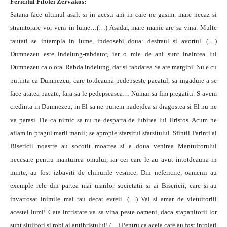
Fericitul Filotei Zervakos:
Satana face ultimul asalt si in acesti ani in care ne gasim, mare necaz si
stramtorare vor veni in lume…(…) Asadar, mare manie are sa vina. Multe
rautati se intampla in lume, indeosebi doua: desfraul si avortul. (…)
Dumnezeu este indelung-rabdator, iar o mie de ani sunt inaintea lui
Dumnezeu ca o ora. Rabda indelung, dar si rabdarea Sa are margini. Nu e cu
putinta ca Dumnezeu, care totdeauna pedepseste pacatul, sa ingaduie a se
face atatea pacate, fara sa le pedepseasca… Numai sa fim pregatiti. S-avem
credinta in Dumnezeu, in El sa ne punem nadejdea si dragostea si El nu ne
va parasi. Fie ca nimic sa nu ne desparta de iubirea lui Hristos. Acum ne
aflam in pragul marii manii; se apropie sfarsitul sfarsitului. Sfintii Parinti ai
Bisericii noastre au socotit moartea si a doua venirea Mantuitorului
necesare pentru mantuirea omului, iar cei care le-au avut intotdeauna in
minte, au fost izbaviti de chinurile vesnice. Din nefericire, oamenii au
exemple rele din partea mai marilor societatii si ai Bisericii, care si-au
invartosat inimile mai rau decat evreii. (…) Vai si amar de vietuitoriii
acestei lumi! Cata intristare va sa vina peste oameni, daca stapanitorii lor
sunt slujitori si robi ai antihristului! (…) Pentru ca aceia care au fost inrolati