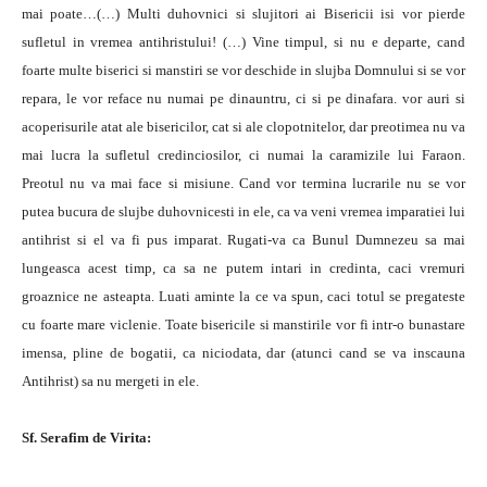
mai poate…(…) Multi duhovnici si slujitori ai Bisericii isi vor pierde
sufletul in vremea antihristului! (…) Vine timpul, si nu e departe, cand
foarte multe biserici si manstiri se vor deschide in slujba Domnului si se vor
repara, le vor reface nu numai pe dinauntru, ci si pe dinafara. vor auri si
acoperisurile atat ale bisericilor, cat si ale clopotnitelor, dar preotimea nu va
mai lucra la sufletul credinciosilor, ci numai la caramizile lui Faraon.
Preotul nu va mai face si misiune. Cand vor termina lucrarile nu se vor
putea bucura de slujbe duhovnicesti in ele, ca va veni vremea imparatiei lui
antihrist si el va fi pus imparat. Rugati-va ca Bunul Dumnezeu sa mai
lungeasca acest timp, ca sa ne putem intari in credinta, caci vremuri
groaznice ne asteapta. Luati aminte la ce va spun, caci totul se pregateste
cu foarte mare viclenie. Toate bisericile si manstirile vor fi intr-o bunastare
imensa, pline de bogatii, ca niciodata, dar (atunci cand se va inscauna
Antihrist) sa nu mergeti in ele.
Sf. Serafim de Virita: