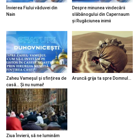
Învierea Fiului văduvei din
Despre minunea vindecării
Nain
slăbănogului din Capernaum
și Rugăciunea inimii
Zaheu Vameșul și sfințirea de
Aruncă grija ta spre Domnul…
casă… Și nu numai!
Ziua Învierii, să ne luminăm