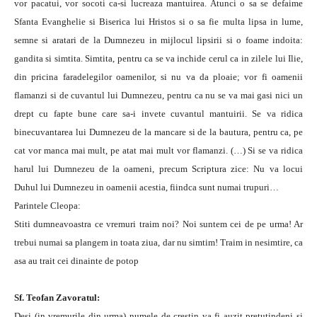
vor pacatui, vor socoti ca-si lucreaza mantuirea. Atunci o sa se defaime
Sfanta Evanghelie si Biserica lui Hristos si o sa fie multa lipsa in lume,
semne si aratari de la Dumnezeu in mijlocul lipsirii si o foame indoita:
gandita si simtita. Simtita, pentru ca se va inchide cerul ca in zilele lui Ilie,
din pricina faradelegilor oamenilor, si nu va da ploaie; vor fi oamenii
flamanzi si de cuvantul lui Dumnezeu, pentru ca nu se va mai gasi nici un
drept cu fapte bune care sa-i invete cuvantul mantuirii. Se va ridica
binecuvantarea lui Dumnezeu de la mancare si de la bautura, pentru ca, pe
cat vor manca mai mult, pe atat mai mult vor flamanzi. (…) Si se va ridica
harul lui Dumnezeu de la oameni, precum Scriptura zice: Nu va locui
Duhul lui Dumnezeu in oamenii acestia, fiindca sunt numai trupuri…
Parintele Cleopa:
Stiti dumneavoastra ce vremuri traim noi? Noi suntem cei de pe urma! Ar
trebui numai sa plangem in toata ziua, dar nu simtim! Traim in nesimtire, ca
asa au trait cei dinainte de potop
Sf. Teofan Zavoratul:
Desi (in vremurile din urma) numele de crestin va fi auzit pretutindeni si