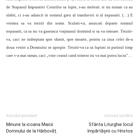
de Stapanul Imparatiei Cerurilor sa lupte, s-au molesit. si nu numai ca au
slabit, ci s-au adancit in somnul greu al trandaviei si al nepasarii. (…) E
vremea sa va treziti din somn. Sculati-va, aruncati departe somnul
nepasarii, ca sa nu va gaseasca vrajmasul dormind si sa va omoare. Treziti-
va, caci ne indreptam spre sfarsit, spre moarte, pentru ca ziua celei de-a
doua veniri a Domnului se apropie. Treziti-va ca sa luptati in putinul timp
care v-a mai ramas, caci „vine ceasul cand nimeni nu va mai putea lucra”…
Articolul precedent
Articolul următor
Minune la icoana Maicii
Sfânta Liturghie locul
Domnului de la Hârbovăţ
împărtăşirii cu Hristos