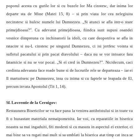
poporul acesta cu gurile lor si cu buzele lor Ma cinstesc, dar inima lor
departe sta de Mine (Matei 15, 8) – si prin viata lor cea nelegiuita
necinstesc si hulesc numele lui Dumnezeu. „Si atunci se afla intr-o stare
primejdioasa?”. Cu adevarat primejdioasa, fiindca sunt supusi osandei
vesnice dimpreuna cu inchinatorii la idoli, cu care deopotriva se afla in
ratacire si nu-L cinstesc pe singurul Dumnezeu, ci isi jertfesc vointa si
sufletul pacatului si prin pacat diavolului – daca nu se vor intoarce fara
fatarnicie si nu se vor pocai. „Si ei cred in Dumnezeu?”. Nicidecum, caci
credinta adevarata face roade bune si de lucrurile rele se departeaza – iar ei
Il marturisesc pe Dumnezeu, insa cu inima si cu faptele se leapada de El,
precum invata Apostolul (Tit 1, 14).
Sf. Lavrentie de la Cernigov:
Restaurarea Bisericilor se va face pana la venirea antihristului si in toate va
fi o bunastare materiala nemaipomenita. Iar voi, cu reparatiile in biserica
noastra sa mai ingaduiti, fiti modesti si cu masura in aspectul ei exterior, ci
mai bine sa va rugati mai mult si sa umblati la biserica atat timp cat inca se