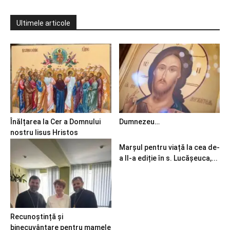
Ultimele articole
Înălțarea la Cer a Domnului
Dumnezeu…
nostru Iisus Hristos
Marșul pentru viață la cea de-
a II-a ediție în s. Lucășeuca,...
Recunoștință și
binecuvântare pentru mamele