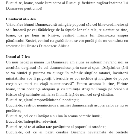
Bucură-te, Ioane, noule luminător al Rusiei şi fierbinte rugător înaintea lui
Dumnezeu pentru noi!
Condacul al-7-lea
Vrând Prea Bunul Dumnezeu să mângâie poporul său cel bine-credin-cios şi
să-i întoarcă pe cei fărădelege de la faptele lor cele rele, te-a arătat pe tine,
Ioane, ca pe Iona în Ninive, vestind mânia lui Dumnezeu asupra
pământului Rusiei, venind cu grabă de nu se vor pocăi şi de nu vor cânta cu
smerenie lui Hristos Dumnezeu: Aliluia!
Icosul al-7-lea
Un nou necaz şi mânia lui Dumnezeu am ajuns să suferim nevrând noi să
ascultăm de glasul tău cel dumnezeiesc, prin care ai spus: „Stăpânirea ţării
se va nimici şi puterea va ajunge în mâinile slugilor satanei, locuitorii
mănăstirilor vor fi prigoniţi, bisericile se vor închide şi mulţime de popor
creştin va muri cu viaţă mucenicească”. Pentru aceasta la tine, Părinte
Ioane, întru pocăinţă alergăm şi cu umilinţă strigăm: Roagă pe Stăpânul
Hristos să-şi schimbe mânia Sa în milă faţă de noi, cei ce-ţi cântăm:
Bucură-te, glasul propovăduitor al pocăinţei;
Bucură-te, vestitor nemincinos a mâniei dumnezeieşti asupra celor ce nu se
pocăiesc;
Bucură-te, cel ce ai învăţat a nu lua în seama părerile lumii;
Bucură-te, îndreptător adevărat;
Bucură-te, că te-ai arătat tare povăţuitor al poporului ortodox;
Bucură-te, cel ce ai păzit corabia Bisericii nevătămată de pietrele