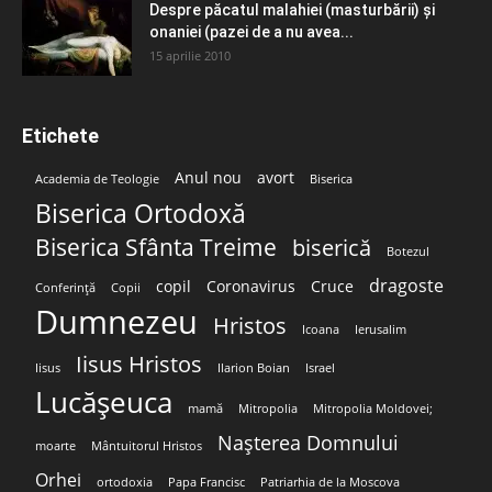
Despre păcatul malahiei (masturbării) şi
onaniei (pazei de a nu avea...
15 aprilie 2010
Etichete
Anul nou
avort
Academia de Teologie
Biserica
Biserica Ortodoxă
Biserica Sfânta Treime
biserică
Botezul
dragoste
copil
Coronavirus
Cruce
Conferință
Copii
Dumnezeu
Hristos
Icoana
Ierusalim
Iisus Hristos
Iisus
Ilarion Boian
Israel
Lucășeuca
mamă
Mitropolia
Mitropolia Moldovei;
Nașterea Domnului
moarte
Mântuitorul Hristos
Orhei
ortodoxia
Papa Francisc
Patriarhia de la Moscova