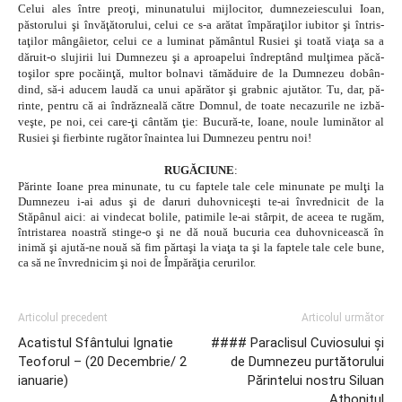
Celui ales între preoţi, minunatului mijlocitor, dumnezeiescului Ioan,
păstorului şi învăţătorului, celui ce s-a arătat împăraţilor iubitor şi întris-
taţilor mângâietor, celui ce a luminat pământul Rusiei şi toată viaţa sa a
dăruit-o slujirii lui Dumnezeu şi a aproapelui îndreptând mulţimea păcă-
toşilor spre pocăinţă, multor bolnavi tămăduire de la Dumnezeu dobân-
dind, să-i aducem laudă ca unui apărător şi grabnic ajutător. Tu, dar, pă-
rinte, pentru că ai îndrăzneală către Domnul, de toate necazurile ne izbă-
veşte, pe noi, cei care-ţi cântăm ţie: Bucură-te, Ioane, noule luminător al
Rusiei şi fierbinte rugător înaintea lui Dumnezeu pentru noi!
RUGĂCIUNE
:
Părinte Ioane prea minunate, tu cu faptele tale cele minunate pe mulţi la
Dumnezeu i-ai adus şi de daruri duhovniceşti te-ai învrednicit de la
Stăpânul aici: ai vindecat bolile, patimile le-ai stârpit, de aceea te rugăm,
întristarea noastră stinge-o şi ne dă nouă bucuria cea duhovnicească în
inimă şi ajută-ne nouă să fim părtaşi la viaţa ta şi la faptele tale cele bune,
ca să ne învrednicim şi noi de Împărăţia cerurilor.
Articolul precedent
Articolul următor
Acatistul Sfântului Ignatie
#### Paraclisul Cuviosului şi
Teoforul – (20 Decembrie/ 2
de Dumnezeu purtătorului
ianuarie)
Părintelui nostru Siluan
Athonitul