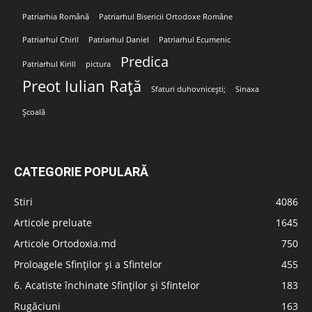
Patriarhia Română
Patriarhul Bisericii Ortodoxe Române
Patriarhul Chiril
Patriarhul Daniel
Patriarhul Ecumenic
Predica
Patriarhul Kirill
pictura
Preot Iulian Rață
Sfaturi duhovnicești;
Sinaxa
Școală
CATEGORIE POPULARĂ
Stiri
4086
Articole preluate
1645
Articole Ortodoxia.md
750
Proloagele Sfinților și a Sfintelor
455
6. Acatiste închinate Sfinților și Sfintelor
183
Rugăciuni
163