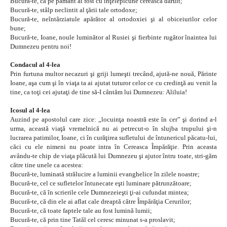
Bucură-te, că pe pământ ai fost cu înţelepicune cerească dăruit;
Bucură-te, stâlp neclintit al ţării tale ortodoxe;
Bucură-te, neîntârziatule apărător al ortodoxiei şi al obiceiurilor celor
bune;
Bucură-te, Ioane, noule luminător al Rusiei şi fierbinte rugător înaintea lui
Dumnezeu pentru noi!
Condacul al 4-lea
Prin furtuna multor necazuri şi griji lumeşti trecând, ajută-ne nouă, Părinte
Ioane, aşa cum şi în viaţa ta ai ajutat tuturor celor ce cu credinţă au venit la
tine, ca toţi cei ajutaţi de tine să-I cântăm lui Dumnezeu: Aliluia!
Icosul al 4-lea
Auzind pe apostolul care zice: „locuinţa noastră este în cer” şi dorind a-l
urma, această viaţă vremelnică nu ai petrecut-o în slujba trupului şi-n
lucrarea patimilor, Ioane, ci în curăţirea sufletului de întunericul păcatu-lui,
căci cu ele nimeni nu poate intra în Cereasca Împărăţie. Prin aceasta
avându-te chip de viaţa plăcută lui Dumnezeu şi ajutor întru toate, stri-găm
către tine unele ca acestea:
Bucură-te, luminată strălucire a luminii evanghelice în zilele noastre;
Bucură-te, cel ce sufletelor întunecate eşti luminare pătrunzătoare;
Bucură-te, că în scrierile cele Dumnezeieşti ţi-ai cufundat mintea;
Bucură-te, că din ele ai aflat cale dreaptă către Împărăţia Cerurilor;
Bucură-te, că toate faptele tale au fost lumină lumii;
Bucură-te, că prin tine Tatăl cel ceresc minunat s-a proslavit;