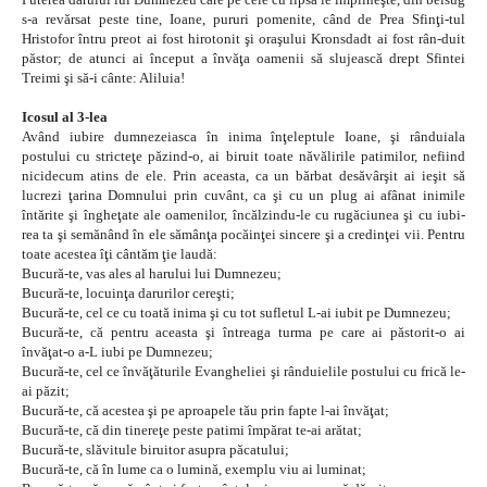
s-a revărsat peste tine, Ioane, pururi pomenite, când de Prea Sfinţi-tul
Hristofor întru preot ai fost hirotonit şi oraşului Kronsdadt ai fost rân-duit
păstor; de atunci ai început a învăţa oamenii să slujească drept Sfintei
Treimi şi să-i cânte: Aliluia!
Icosul al 3-lea
Având iubire dumnezeiasca în inima înţeleptule Ioane, şi rânduiala
postului cu stricteţe păzind-o, ai biruit toate năvălirile patimilor, nefiind
nicidecum atins de ele. Prin aceasta, ca un bărbat desăvârşit ai ieşit să
lucrezi ţarina Domnului prin cuvânt, ca şi cu un plug ai afânat inimile
întărite şi îngheţate ale oamenilor, încălzindu-le cu rugăciunea şi cu iubi-
rea ta şi semănând în ele sămânţa pocăinţei sincere şi a credinţei vii. Pentru
toate acestea îţi cântăm ţie laudă:
Bucură-te, vas ales al harului lui Dumnezeu;
Bucură-te, locuinţa darurilor cereşti;
Bucură-te, cel ce cu toată inima şi cu tot sufletul L-ai iubit pe Dumnezeu;
Bucură-te, că pentru aceasta şi întreaga turma pe care ai păstorit-o ai
învăţat-o a-L iubi pe Dumnezeu;
Bucură-te, cel ce învăţăturile Evangheliei şi rânduielile postului cu frică le-
ai păzit;
Bucură-te, că acestea şi pe aproapele tău prin fapte l-ai învăţat;
Bucură-te, că din tinereţe peste patimi împărat te-ai arătat;
Bucură-te, slăvitule biruitor asupra păcatului;
Bucură-te, că în lume ca o lumină, exemplu viu ai luminat;