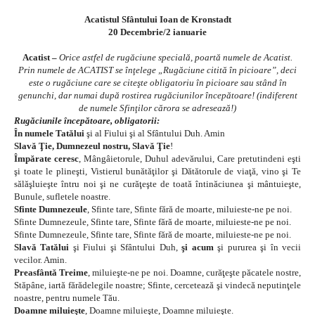
Acatistul Sfântului Ioan de Kronstadt
20 Decembrie/2 ianuarie
Acatist –
Orice astfel de rugăciune specială, poartă numele de Acatist.
Prin numele de ACATIST se înţelege „Rugăciune citită în picioare”, deci
este o rugăciune care se citeşte obligatoriu în picioare sau stând în
genunchi, dar numai după rostirea rugăciunilor începătoare! (indiferent
de numele Sfinţilor cărora se adresează!)
Rugăciunile începătoare, obligatorii:
În numele Tatălui
şi al Fiului şi al Sfântului Duh. Amin
Slavă Ţie, Dumnezeul nostru, Slavă Ţie
!
Împărate ceresc
, Mângâietorule, Duhul adevărului, Care pretutindeni eşti
şi toate le plineşti, Vistierul bunătăţilor şi Dătătorule de viaţă, vino şi Te
sălăşluieşte întru noi şi ne curăţeşte de toată întinăciunea şi mântuieşte,
Bunule, sufletele noastre.
Sfinte Dumnezeule
, Sfinte tare, Sfinte fără de moarte, miluieste-ne pe noi.
Sfinte Dumnezeule, Sfinte tare, Sfinte fără de moarte, miluieste-ne pe noi.
Sfinte Dumnezeule, Sfinte tare, Sfinte fără de moarte, miluieste-ne pe noi.
Slavă Tatălui
şi Fiului şi Sfântului Duh,
şi acum
şi pururea şi în vecii
vecilor. Amin.
Preasfântă Treime
, miluieşte-ne pe noi. Doamne, curăţeşte păcatele nostre,
Stăpâne, iartă fărădelegile noastre; Sfinte, cercetează şi vindecă neputinţele
noastre, pentru numele Tău.
Doamne miluieşte
, Doamne miluieşte, Doamne miluieşte.