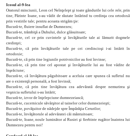
Icosul al-9-lea
Oratorul minciunii, Leon cel Neînţelept şi toate gândurile lui cele rele, prin
tine, Părinte Ioane, s-au vădit de răutate întărind tu credinţa cea ortodoxă
prin vestirile tale; pentru aceasta strigăm ţie:
Bucură-te, fluiere insuflat de Dumnezeu;
Bucură-te, trâmbiţă a Duhului, dulce glăsuitoare;
Bucură-te, cel ce prin cuvintele şi învăţăturile tale ai lămurit dogmele
credinţei;
Bucură-te, că prin învăţăturile tale pe cei credincioşi i-ai întărit în
ortodoxie;
Bucură-te, că prin tine legiunile potrivnicilor au fost învinse;
Bucură-te, că prin tine cel apostat şi învăţăturile lui au fost vădite de
înşeăciune;
Bucură-te, că învăţătura păgubitoare a aceluia care spunea că sufletul nu
are o existenţă personală, a fost învinsă;
Bucură-te, că prin tine învăţătura cea adevărată despre nemurirea şi
veşnicia sufletului s-au întărit;
Bucură-te, izvor de înţelepciune dumnezeiască;
Bucură-te, cucernicule săvârşitor al tainelor celor dumnezeieşti;
Bucură-te, povăţuitor de nădejde spre Împărăţia Cerurilor;
Bucură-te, învăţătorule al adevăratei căi mântuitoare;
Bucură-te, Ioane, noule luminător al Rusiei şi fierbinte rugător înaintea lui
Dumnezeu pentru noi!
Condacul al 10-lea