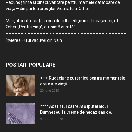
Recunoștință și binecuvântare pentru mamele dătătoare de
viață – din partea preoților Vicariatului Orhei
Marșul pentru viață la cea de-a II-a ediție în s. Lucășeuca, r-l
Orhei: „Pentru viață, cu inimă curată”
Învierea Fiului văduvei din Nain
POSTĂRI POPULARE
+++ Rugăciune puternică pentru momentele
grele ale vieţii
28 iulie 2010
**** Acatistul către Atotputernicul
Dumnezeu, la vreme de necaz sau de...
5 octombrie 2010