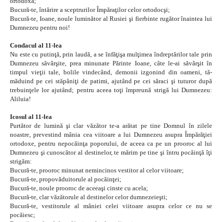
ortodoxă;
Bucură-te, întărire a sceptrurilor Împăraţilor celor ortodocşi;
Bucură-te, Ioane, noule luminător al Rusiei şi fierbinte rugător înaintea lui
Dumnezeu pentru noi!
Condacul al 11-lea
Nu este cu putinţă, prin laudă, a se înfăţişa mulţimea îndreptărilor tale prin
Dumnezeu săvârşite, prea minunate Părinte Ioane, câte le-ai săvârşit în
timpul vieţii tale, bolile vindecând, demonii izgonind din oameni, tă-
măduind pe cei stăpâniţi de patimi, ajutând pe cei săraci şi tuturor după
trebuinţele lor ajutând; pentru aceea toţi împreună strigă lui Dumnezeu:
Aliluia!
Icosul al 11-lea
Purtător de lumină şi clar văzător te-a arătat pe tine Domnul în zilele
noastre, prevestind mânia cea viitoare a lui Dumnezeu asupra Împărăţiei
ortodoxe, pentru nepocăinţa poporului, de aceea ca pe un prooroc al lui
Dumnezeu şi cunoscător al destinelor, te mărim pe tine şi întru pocăinţă îţi
strigăm:
Bucură-te, prooroc minunat nemincinos vestitor al celor viitoare;
Bucură-te, propovăduitorule al pocăinţei;
Bucură-te, noule prooroc de aceeaşi cinste cu acela;
Bucură-te, clar văzătorule al destinelor celor dumnezeieşti;
Bucură-te, vestitorule al mâniei celei viitoare asupra celor ce nu se
pocăiesc;