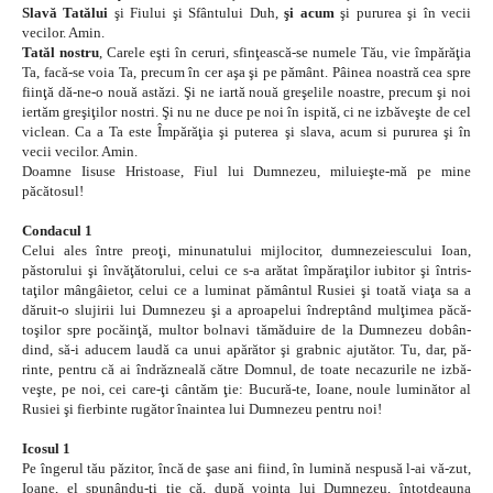
Slavă Tatălui
şi Fiului şi Sfântului Duh,
şi acum
şi pururea şi în vecii
vecilor. Amin.
Tatăl nostru
, Carele eşti în ceruri, sfinţească-se numele Tău, vie împărăţia
Ta, facă-se voia Ta, precum în cer aşa şi pe pământ. Pâinea noastră cea spre
fiinţă dă-ne-o nouă astăzi. Şi ne iartă nouă greşelile noastre, precum şi noi
iertăm greşiţilor nostri. Şi nu ne duce pe noi în ispită, ci ne izbăveşte de cel
viclean. Ca a Ta este Împărăţia şi puterea şi slava, acum si pururea şi în
vecii vecilor. Amin.
Doamne Iisuse Hristoase, Fiul lui Dumnezeu, miluieşte-mă pe mine
păcătosul!
Condacul 1
Celui ales între preoţi, minunatului mijlocitor, dumnezeiescului Ioan,
păstorului şi învăţătorului, celui ce s-a arătat împăraţilor iubitor şi întris-
taţilor mângâietor, celui ce a luminat pământul Rusiei şi toată viaţa sa a
dăruit-o slujirii lui Dumnezeu şi a aproapelui îndreptând mulţimea păcă-
toşilor spre pocăinţă, multor bolnavi tămăduire de la Dumnezeu dobân-
dind, să-i aducem laudă ca unui apărător şi grabnic ajutător. Tu, dar, pă-
rinte, pentru că ai îndrăzneală către Domnul, de toate necazurile ne izbă-
veşte, pe noi, cei care-ţi cântăm ţie: Bucură-te, Ioane, noule luminător al
Rusiei şi fierbinte rugător înaintea lui Dumnezeu pentru noi!
Icosul 1
Pe îngerul tău păzitor, încă de şase ani fiind, în lumină nespusă l-ai vă-zut,
Ioane, el spunându-ţi ţie că, după voinţa lui Dumnezeu, întotdeauna