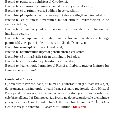
Bucură-te, păzitorule neînfricat al Ortodoxiei;
Bucură-te, că cunoscut ai rămas cu un sfârşit creştinesc al vieţii;
Bucură-te, că ai primit veşnică odihna în cer cu sfinţii;
Bucură-te, părtaşule la bucuria cea veşnică de care sfinţii s-au învrednicit;
Bucură-te, că ai înlesnit mântuirea multor suflete, învrednicindu-le de
veşnica fericire;
Bucură-te, că ai moştenit cu mucenicii cei noi de neam Împărătesc
Împărăţia cerurilor;
Bucură-te, că împreună cu ei stai înaintea Împăratului slăvei şi te rogi
pentru izbăvirea patriei tale de duşmanii fără de Dumnezeu;
Bucură-te, mare apărătorule al Ortodoxiei;
Bucură-te, neîntrecutule luptător pentru cinstea cea sfântă;
Bucură-te, că prin arătările tale în vis minuni i-ai adus;
Bucură-te, că pe neortodocşi la ortodoxie i-ai adus;
Bucură-te, Ioane, noule luminător al Rusiei şi fierbinte rugător înaintea lui
Dumnezeu pentru noi!
Condacul al 13-lea
O, prea drepte Părinte Ioane, nu numai al Kronstadtului şi a toată Ru-sia, ci,
de asemenea, luminătorule a toată lumea şi mare rugătorule către Hristos!
Primeşte de la noi această cântare a nevrednicilor, şi cu rugăciu-nile tale
cele bine plăcute lui Dumnezeu, izbăveşte-ne de necazurile cele vremelnice
şi veşnice, ca să ne învrednicim să fim cu tine împreună în Împărăţia
Cerurilor veşnic cântându-i Făcătorului: Aliluia! (
de 3 ori
)