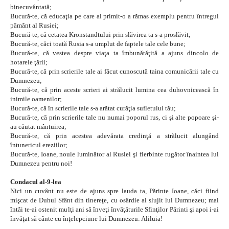
binecuvântată;
Bucură-te, că educaţia pe care ai primit-o a rămas exemplu pentru întregul
pământ al Rusiei;
Bucură-te, că cetatea Kronstandtului prin slăvirea ta s-a proslăvit;
Bucură-te, căci toată Rusia s-a umplut de faptele tale cele bune;
Bucură-te, că vestea despre viaţa ta îmbunătăţită a ajuns dincolo de
hotarele ţării;
Bucură-te, că prin scrierile tale ai făcut cunoscută taina comunicării tale cu
Dumnezeu;
Bucură-te, că prin aceste scrieri ai strălucit lumina cea duhovnicească în
inimile oamenilor;
Bucură-te, că în scrierile tale s-a arătat curăţia sufletului tău;
Bucură-te, că prin scrierile tale nu numai poporul rus, ci şi alte popoare şi-
au căutat mântuirea;
Bucură-te, că prin acestea adevărata credinţă a strălucit alungând
întunericul ereziilor;
Bucură-te, Ioane, noule luminător al Rusiei şi fierbinte rugător înaintea lui
Dumnezeu pentru noi!
Condacul al-9-lea
Nici un cuvânt nu este de ajuns spre lauda ta, Părinte Ioane, căci fiind
mişcat de Duhul Sfânt din tinereţe, cu osârdie ai slujit lui Dumnezeu; mai
întâi te-ai ostenit mulţi ani să înveţi învăţăturile Sfinţilor Părinti şi apoi i-ai
învăţat să cânte cu înţelepciune lui Dumnezeu: Aliluia!