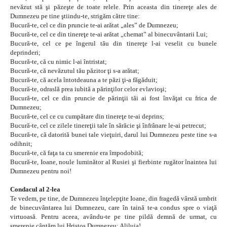
nevăzut stă şi păzeşte de toate relele. Prin aceasta din tinereţe ales de
Dumnezeu pe tine ştiindu-te, strigăm către tine:
Bucură-te, cel ce din pruncie te-ai arătat „ales” de Dumnezeu;
Bucură-te, cel ce din tinereţe te-ai arătat „chemat” al binecuvântarii Lui;
Bucură-te, cel ce pe îngerul tău din tinereţe l-ai veselit cu bunele
deprinderi;
Bucură-te, că cu nimic l-ai întristat;
Bucură-te, că nevăzutul tău păzitor ţi s-a arătat;
Bucură-te, că acela întotdeauna a te păzi ţi-a făgăduit;
Bucură-te, odraslă prea iubită a părinţilor celor evlavioşi;
Bucură-te, cel ce din pruncie de părinţii tăi ai fost învăţat cu frica de
Dumnezeu;
Bucură-te, cel ce cu cumpătare din tinereţe te-ai deprins;
Bucură-te, cel ce zilele tinereţii tale în sărăcie şi înfrânare le-ai petrecut;
Bucură-te, că datorită bunei tale vieţuiri, darul lui Dumnezeu peste tine s-a
odihnit;
Bucură-te, că faţa ta cu smerenie era împodobită;
Bucură-te, Ioane, noule luminător al Rusiei şi fierbinte rugător înaintea lui
Dumnezeu pentru noi!
Condacul al 2-lea
Te vedem, pe tine, de Dumnezeu înţelepţite Ioane, din fragedă vârstă umbrit
de binecuvântarea lui Dumnezeu, care în taină te-a condus spre o viaţă
virtuoasă. Pentru aceea, avându-te pe tine pildă demnă de urmat, cu
smerenie cântăm lui Hristos Dumnezeu: Aliluia!