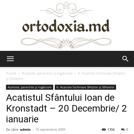
Ortodoxia.md
Acasă
Acatiste, paraclise și rugăciuni
6. Acatiste închinate Sfinților
și Sfintelor
Acatiste, paraclise și rugăciuni
6. Acatiste închinate Sfinților și Sfintelor
Acatistul Sfântului Ioan de
Kronstadt – 20 Decembrie/ 2
ianuarie
De către
admin
-
19 septembrie 2009
1356
0