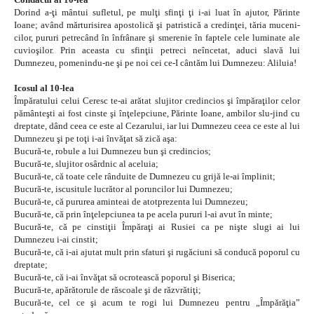
Dorind a-ţi mântui sufletul, pe mulţi sfinţi ţi i-ai luat în ajutor, Părinte
Ioane; având mărturisirea apostolică şi patristică a credinţei, tăria muceni-
cilor, pururi petrecând în înfrânare şi smerenie în faptele cele luminate ale
cuvioşilor. Prin aceasta cu sfinţii petreci neîncetat, aduci slavă lui
Dumnezeu, pomenindu-ne şi pe noi cei ce-I cântăm lui Dumnezeu: Aliluia!
Icosul al 10-lea
Împăratului celui Ceresc te-ai arătat slujitor credincios şi împăraţilor celor
pământeşti ai fost cinste şi înţelepciune, Părinte Ioane, ambilor slu-jind cu
dreptate, dând ceea ce este al Cezarului, iar lui Dumnezeu ceea ce este al lui
Dumnezeu şi pe toţi i-ai învăţat să zică aşa:
Bucură-te, robule a lui Dumnezeu bun şi credincios;
Bucură-te, slujitor osârdnic al aceluia;
Bucură-te, că toate cele rânduite de Dumnezeu cu grijă le-ai împlinit;
Bucură-te, iscusitule lucrător al poruncilor lui Dumnezeu;
Bucură-te, că pururea aminteai de atotprezenta lui Dumnezeu;
Bucură-te, că prin înţelepciunea ta pe acela pururi l-ai avut în minte;
Bucură-te, că pe cinstiţii Împăraţi ai Rusiei ca pe nişte slugi ai lui
Dumnezeu i-ai cinstit;
Bucură-te, că i-ai ajutat mult prin sfaturi şi rugăciuni să conducă poporul cu
dreptate;
Bucură-te, că i-ai învăţat să ocrotească poporul şi Biserica;
Bucură-te, apărătorule de răscoale şi de răzvrătiţi;
Bucură-te, cel ce şi acum te rogi lui Dumnezeu pentru „Împărăţia”