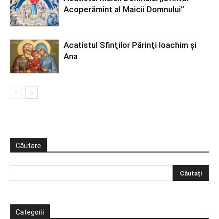
Acoperămînt al Maicii Domnului”
Acatistul Sfinţilor Părinţi Ioachim şi
Ana
Căutare
Categorii