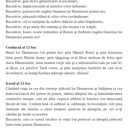
Bucură-te, glas dulce glăsuitorule al pocăinţei;
Bucură-te, împăciuitorule al inimilor celor tulburate;
Bucură-te, puternicule rugător înaintea lui Dumnezeu pentru noi;
Bucură-te, păstorule blând al oilor celor cuvântătoare;
Bucură-te, cel ce mulţime de suflete rătăcite ai adus Stăpânului;
Bucură-te, că pe mulţi din temniţe şi din moarte i-ai scăpăt;
Bucură-te, Ioane, noule luminător al Rusiei şi fierbinte rugător înaintea lui
Dumnezeu pentru noi!
Condacul al 12-lea
Harul lui Dumnezeu l-ai primit aici prin Sfântul Botez şi prin hirotonia
întru preot Părinte Ioane: prin sârguinţa te-ai făcut multora de folos spre
slava Dăruitorului, întru lumina vieţii tale şi a milosteniilor tale pe care le-
ai făcut, s-a proslvit Tatăl ceresc, şi prin mulţimea laudelor de care te-ai
învrednicit, se înalţă Aceluia măreaţă cântare: Aliluia!
Icosul al 12-lea
Cântând viaţa ta cea din tinereţe plăcută lui Dumnezeu şi înălţarea ta cea
duhovnicească din putere în putere, mărim sfârşitul tău şi înmormân-tarea
cinstitelor moaşte, care au aflat veşnică odihnă în biserica cea minu-nată
făcută de tine. Credem însă că sufletul se odihneşte în locuinţele cele prea
luminate ale raiului, a căror moşteni ajută-ne să ajungem, pe cei ce-ţi
cântăm ţie laude ca acestea:
Bucură-te, cele ce cursul trecător al vieţii l-ai petrecut cu dreaptă judecată
întru toate pentru Dumnezeu;