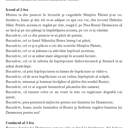
Icosul al 2-lea
Mintea ta din pruncie în lecturile şi cugetările Sfinţilor Părinti ţi-ai cu-
fundat-o, Ioane şi din ele te-ai adăpat cu apa cea vie, din izvorul Duhului
Sfânt. Pentru aceasta te rugăm pe tine, roagă-L pe Prea Bunul Dumnezeu să
ne facă şi pe noi părtaşi la împărtăşirea aceasta, pe cei ce-ţi cântăm:
Bucură-te, cel ce din pruncie te-ai păzit de patimi;
Bucură-te, cel ce harul Sfântului Botez întreg l-ai păzit;
Bucură-te, cel ce ţi-a plăcut a citi din scrierile Sfinţilor Părinti;
Bucură-te, cel ce ai pătruns cu adevărat înţelesul acestora;
Bucură-te, cel ce ai arătat mare sârguinţă în această lucrare;
Bucură-te, cel ce în iubirea de înţelepciune duhovnicească şi firească te-ai
arătat desăvârşit;
Bucură-te, că prin înţelepciunea ta lumea de înşeăciune ai vădit-o;
Bucură-te, că de acea înşelăciune ca un vultur, înţeleptule ai scăpăt;
Bucură-te, minunat şi luminat învăţător al ţărilor din nordul Rusiei;
Bucură-te, cel ce ai izgonit întunericul păcatului din oameni;
Bucură-te, că tuturor celor ce au venit la tine cu rugăciuni degrabă i-ai
ajutat;
Bucură-te, prea-puternică mijlocire pentru noi înaintea lui Dumnezeu;
Bucură-te, Ioane, noule luminător al Rusiei şi fierbinte rugător înaintea lui
Dumnezeu pentru noi!
Condacul al 3-lea
Puterea darului lui Dumnezeu care pe cele cu lipsă le împlineşte, din belsug