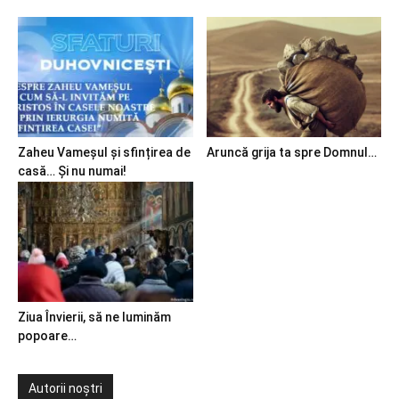
Zaheu Vameșul și sfințirea de
Aruncă grija ta spre Domnul…
casă… Și nu numai!
Ziua Învierii, să ne luminăm
popoare…
Autorii noștri