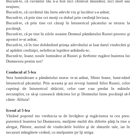
Bucură-te, că cuvântul tău n-a fost nici chimval răsunător, nici mort sau
neajuns;
Bucură-te, că cuvântul tău întru adevăr viu şi lucrător s-a arătat;
Bucură-te, că prin tine cei morţi cu duhul prin credinţă înviaza;
Bucură-te, că prin tine cei căzuţi în întunericul păcatului se trezesc la
pocăinţă;
Bucură-te, că pe tine în zilele noastre Domnul pământului Rusiei prooroc şi
apostol te-ai arătat;
Bucură-te, că în tine dobândind ştiinţa adevărului ai luat darul vindecării şi
al apărării credinţei, neînfricat luptător arătându-te;
Bucură-te, Ioane, noule luminător al Rusiei şi fierbinte rugător înaintea lui
Dumnezeu pentru noi!
Condacul al 5-lea
Stea luminătoare a pământului rusesc te-ai arătat, Sfinte Ioane, lumi-nând
întunericul păcatului. Prin aceasta şi azi reverşi lumină fiilor Rusiei, celor
cuprinşi de întunericul rătăcirii, celor care s-au predat în mâinile
necuraţilor, ca să-şi cunoască rătăcirea lor şi Domnului întru pocăinţă să-I
cânte: Aliluia!
Icosul al 5-lea
Văzând poporul rus vrednicia ta de învăţător şi rugăciunea ta cea prea-
puternică înaintea lui Dumnezeu, mulţime multă din diferite părţi la tine a
alergat, Părinte, auzind de vindecările bolilor şi de sfaturile tale, iar în
necazuri mângâiere cerând, cu mulţumire ţie îţi striga: