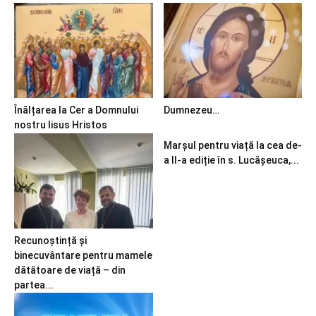
Înălțarea la Cer a Domnului
Dumnezeu…
nostru Iisus Hristos
Marșul pentru viață la cea de-
a II-a ediție în s. Lucășeuca,...
Recunoștință și
binecuvântare pentru mamele
dătătoare de viață – din
partea...