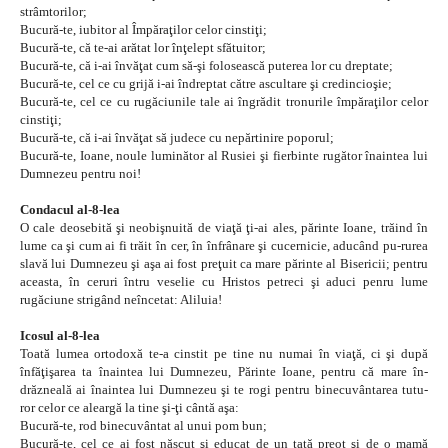
strâmtorilor;
Bucură-te, iubitor al Împăraţilor celor cinstiţi;
Bucură-te, că te-ai arătat lor înţelept sfătuitor;
Bucură-te, că i-ai învăţat cum să-şi folosească puterea lor cu dreptate;
Bucură-te, cel ce cu grijă i-ai îndreptat către ascultare şi credincioşie;
Bucură-te, cel ce cu rugăciunile tale ai îngrădit tronurile împăraţilor celor
cinstiţi;
Bucură-te, că i-ai învăţat să judece cu nepărtinire poporul;
Bucură-te, Ioane, noule luminător al Rusiei şi fierbinte rugător înaintea lui
Dumnezeu pentru noi!
Condacul al-8-lea
O cale deosebită şi neobişnuită de viaţă ţi-ai ales, părinte Ioane, trăind în
lume ca şi cum ai fi trăit în cer, în înfrânare şi cucernicie, aducând pu-rurea
slavă lui Dumnezeu şi aşa ai fost preţuit ca mare părinte al Bisericii; pentru
aceasta, în ceruri întru veselie cu Hristos petreci şi aduci penru lume
rugăciune strigând neîncetat: Aliluia!
Icosul al-8-lea
Toată lumea ortodoxă te-a cinstit pe tine nu numai în viaţă, ci şi după
înfăţişarea ta înaintea lui Dumnezeu, Părinte Ioane, pentru că mare în-
drăzneală ai înaintea lui Dumnezeu şi te rogi pentru binecuvântarea tutu-
ror celor ce aleargă la tine şi-ţi cântă aşa:
Bucură-te, rod binecuvântat al unui pom bun;
Bucură-te, cel ce ai fost născut şi educat de un tată preot şi de o mamă