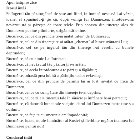
Apoi iarăşi se zice
Icosul întâi
Pe îngerul tău păzitor, încă de şase ani fiind, în lumină nespusă l-ai văzut,
Ioane, el spunându-ţi ţie că, după voinţa lui Dumnezeu, întotdea-una
nevăzut stă şi păzeşte de toate relele. Prin aceasta din tinereţe ales de
Dumnezeu pe tine ştiindu-te, strigăm către tine:
Bucură-te, cel ce din pruncie te-ai arătat „ales” de Dumnezeu;
Bucură-te, cel ce din tinereţe te-ai arătat „chemat” al binecuvântarii Lui;
Bucură-te, cel ce pe îngerul tău din tinereţe l-ai veselit cu bunele
deprinderi;
Bucură-te, că cu nimic l-ai întristat;
Bucură-te, că nevăzutul tău păzitor ţi s-a arătat;
Bucură-te, că acela întotdeauna a te păzi ţi-a făgăduit;
Bucură-te, odraslă prea iubită a părinţilor celor evlavioşi;
Bucură-te, cel ce din pruncie de părinţii tăi ai fost învăţat cu frica de
Dumnezeu;
Bucură-te, cel ce cu cumpătare din tinereţe te-ai deprins;
Bucură-te, cel ce zilele tinereţii tale în sărăcie şi înfrânare le-ai petrecut;
Bucură-te, că datorită bunei tale vieţuiri, darul lui Dumnezeu peste tine s-a
odihnit;
Bucură-te, că faţa ta cu smerenie era împodobită;
Bucură-te, Ioane, noule luminător al Rusiei şi fierbinte rugător înaintea lui
Dumnezeu pentru noi!
Condacul întâi