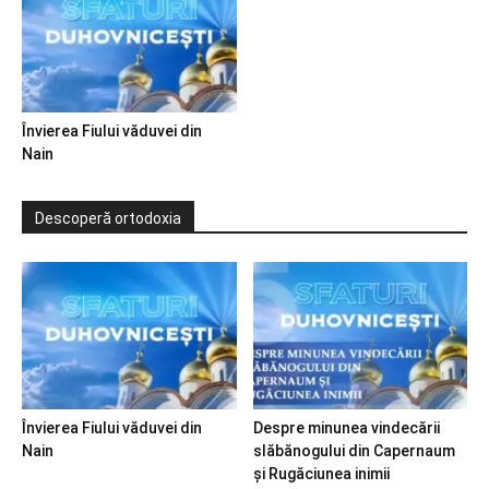
Învierea Fiului văduvei din
Nain
Descoperă ortodoxia
Învierea Fiului văduvei din
Despre minunea vindecării
Nain
slăbănogului din Capernaum
și Rugăciunea inimii