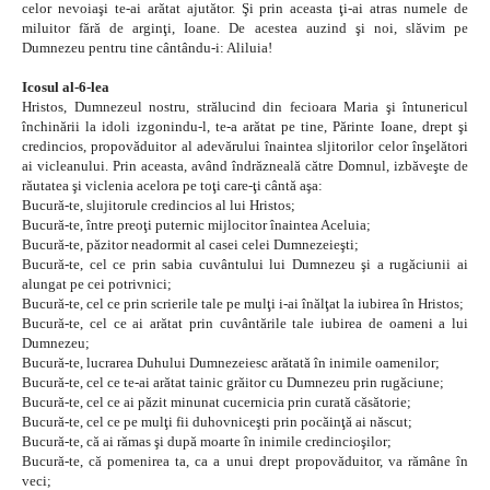
celor nevoiaşi te-ai arătat ajutător. Şi prin aceasta ţi-ai atras numele de
miluitor fără de arginţi, Ioane. De acestea auzind şi noi, slăvim pe
Dumnezeu pentru tine cântându-i: Aliluia!
Icosul al-6-lea
Hristos, Dumnezeul nostru, strălucind din fecioara Maria şi întunericul
închinării la idoli izgonindu-l, te-a arătat pe tine, Părinte Ioane, drept şi
credincios, propovăduitor al adevărului înaintea sljitorilor celor înşelători
ai vicleanului. Prin aceasta, având îndrăzneală către Domnul, izbăveşte de
răutatea şi viclenia acelora pe toţi care-ţi cântă aşa:
Bucură-te, slujitorule credincios al lui Hristos;
Bucură-te, între preoţi puternic mijlocitor înaintea Aceluia;
Bucură-te, păzitor neadormit al casei celei Dumnezeieşti;
Bucură-te, cel ce prin sabia cuvântului lui Dumnezeu şi a rugăciunii ai
alungat pe cei potrivnici;
Bucură-te, cel ce prin scrierile tale pe mulţi i-ai înălţat la iubirea în Hristos;
Bucură-te, cel ce ai arătat prin cuvântările tale iubirea de oameni a lui
Dumnezeu;
Bucură-te, lucrarea Duhului Dumnezeiesc arătată în inimile oamenilor;
Bucură-te, cel ce te-ai arătat tainic grăitor cu Dumnezeu prin rugăciune;
Bucură-te, cel ce ai păzit minunat cucernicia prin curată căsătorie;
Bucură-te, cel ce pe mulţi fii duhovniceşti prin pocăinţă ai născut;
Bucură-te, că ai rămas şi după moarte în inimile credincioşilor;
Bucură-te, că pomenirea ta, ca a unui drept propovăduitor, va rămâne în
veci;