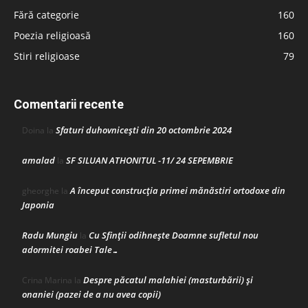
Fără categorie
160
Poezia religioasă
160
Stiri religioase
79
Comentarii recente
Sfaturi duhovnicești din 20 octombrie 2024
Doina
la
amalad
SF SILUAN ATHONITUL -11/ 24 SEPEMBRIE
la
A început construcţia primei mănăstiri ortodoxe din
gheorghe
la
Japonia
Radu Mungiu
Cu Sfinții odihnește Doamne sufletul nou
la
adormitei roabei Tale…
Despre păcatul malahiei (masturbării) şi
Crina Marina
la
onaniei (pazei de a nu avea copii)