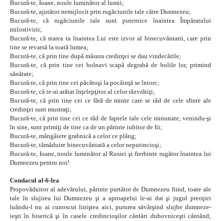
Bucură-te, Ioane, noule luminător al lumii;
Bucură-te, ajutător nemijlocit prin rugăciunile tale către Dumnezeu;
Bucură-te, că rugăciunile tale sunt puternice înaintea Împăratului
milostivirii;
Bucură-te, că starea ta înaintea Lui este izvor al binecuvântarii, care prin
tine se revarsă la toată lumea;
Bucură-te, că prin tine după măsura credinţei se dau vindecările;
Bucură-te, că prin tine cei bolnavi scapă degrabă de bolile lor, primind
sănătate;
Bucură-te, că prin tine cei păcătoşi la pocăinţă se întorc;
Bucură-te, că te-ai arătat înţelepţitor al celor răzvrătiţi;
Bucură-te, că prin tine cei ce fără de minte care se râd de cele sfinte ale
credinţei sunt mustraţi;
Bucură-te, că prin tine cei ce râd de faptele tale cele minunate, venindu-şi
în sine, sunt primiţi de tine ca de un părinte iubitor de fii;
Bucură-te, mângâiere grabnică a celor ce plâng;
Bucură-te, tămăduire binecuvântată a celor neputincioşi;
Bucură-te, Ioane, noule luminător al Rusiei şi fierbinte rugător înaintea lui
Dumnezeu pentru noi!
Condacul al-6-lea
Propovăduitor al adevărului, părinte purtător de Dumnezeu fiind, toate ale
tale în slujirea lui Dumnezeu şi a aproapelui le-ai dat şi jugul preoţiei
luându-l nu ai cunoscut liniştea aici, pururea săvârşind slujbe dumneze-
ieşti în biserică şi în casele credincioşilor cântări duhovniceşti cântând;