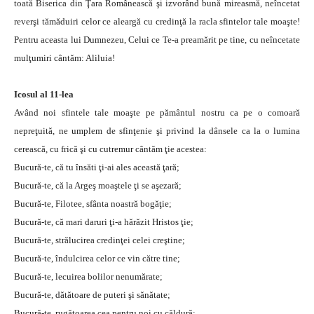
toată Biserica din Ţara Românească şi izvorând bună mireasmă, neîncetat
reverşi tămăduiri celor ce aleargă cu credinţă la racla sfintelor tale moaşte!
Pentru aceasta lui Dumnezeu, Celui ce Te-a preamărit pe tine, cu neîncetate
mulţumiri cântăm: Aliluia!
Icosul al 11-lea
Având noi sfintele tale moaşte pe pământul nostru ca pe o comoară
nepreţuită, ne umplem de sfinţenie şi privind la dânsele ca la o lumina
cerească, cu frică şi cu cutremur cântăm ţie acestea:
Bucură-te, că tu însăti ţi-ai ales această ţară;
Bucură-te, că la Argeş moaştele ţi se aşezară;
Bucură-te, Filotee, sfânta noastră bogăţie;
Bucură-te, că mari daruri ţi-a hărăzit Hristos ţie;
Bucură-te, strălucirea credinţei celei creştine;
Bucură-te, îndulcirea celor ce vin către tine;
Bucură-te, lecuirea bolilor nenumărate;
Bucură-te, dătătoare de puteri şi sănătate;
Bucură-te, rugătoarea cea pentru noi cu căldură;