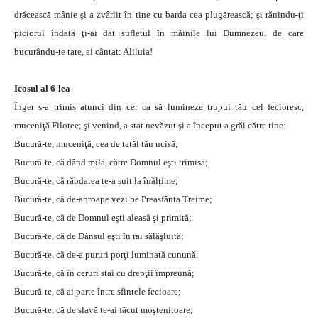
drăcească mânie şi a zvârlit în tine cu barda cea plugărească; şi rănindu-ţi
piciorul îndată ţi-ai dat sufletul în mâinile lui Dumnezeu, de care
bucurându-te tare, ai cântat: Aliluia!
Icosul al 6-lea
Înger s-a trimis atunci din cer ca să lumineze trupul tău cel fecioresc,
muceniţă Filotee; şi venind, a stat nevăzut şi a început a grăi către tine:
Bucură-te, muceniţă, cea de tatăl tău ucisă;
Bucură-te, că dând milă, către Domnul eşti trimisă;
Bucură-te, că răbdarea te-a suit la înălţime;
Bucură-te, că de-aproape vezi pe Preasfânta Treime;
Bucură-te, că de Domnul eşti aleasă şi primită;
Bucură-te, că de Dânsul eşti în rai sălăşluită;
Bucură-te, că de-a pururi porţi luminată cunună;
Bucură-te, că în ceruri stai cu drepţii împreună;
Bucură-te, că ai parte între sfintele fecioare;
Bucură-te, că de slavă te-ai făcut moştenitoare;