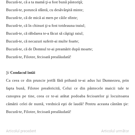
Bucură-te, că a ta mamă ţi-a fost bună păstoriţă;
Bucură-te, poruncă sfântă, cu desăvârşită minte;
Bucură-te, că de mică ai mers pe căile sfinte;
Bucură-te, că în chinuri ţi-a fost totdeauna traiul;
Bucură-te, că răbdarea te-a făcut să câştigi raiul;
Bucură-te, că necazuri suferit-ai multe foarte;
Bucură-te, că de Domnul te-ai preamărit după moarte;
Bucură-te, Filotee, fecioară prealăudată!
Şi
Condacul întâi
Ca ceea ce din pruncie jertfă fără prihană te-ai adus lui Dumnezeu, prin
fapta bună, Filotee preafericită, Celui ce din pântecele maicii tale te
cunoştea pe tine, ceea ce te-ai arătat podoaba fecioarelor şi locuitoarea
cămării celei de nuntă, vrednică eşti de laudă! Pentru aceasta cântăm ţie:
Bucură-te, Filotee, fecioară prealăudată!
Articolul precedent
Articolul următor