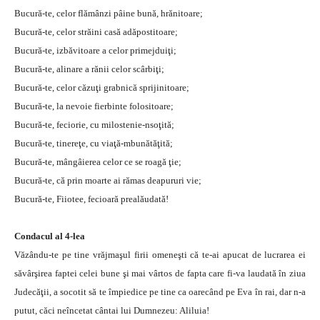
Bucură-te, celor flămânzi pâine bună, hrănitoare;
Bucură-te, celor străini casă adăpostitoare;
Bucură-te, izbăvitoare a celor primejduiţi;
Bucură-te, alinare a rănii celor scârbiţi;
Bucură-te, celor căzuţi grabnică sprijinitoare;
Bucură-te, la nevoie fierbinte folositoare;
Bucură-te, feciorie, cu milostenie-nsoţită;
Bucură-te, tinereţe, cu viaţă-mbunătăţită;
Bucură-te, mângâierea celor ce se roagă ţie;
Bucură-te, că prin moarte ai rămas deapururi vie;
Bucură-te, Fiiotee, fecioară prealăudată!
Condacul al 4-lea
Văzându-te pe tine vrăjmaşul firii omeneşti că te-ai apucat de lucrarea ei
săvârşirea faptei celei bune şi mai vârtos de fapta care fi-va laudată în ziua
Judecăţii, a socotit să te împiedice pe tine ca oarecând pe Eva în rai, dar n-a
putut, căci neîncetat cântai lui Dumnezeu: Aliluia!