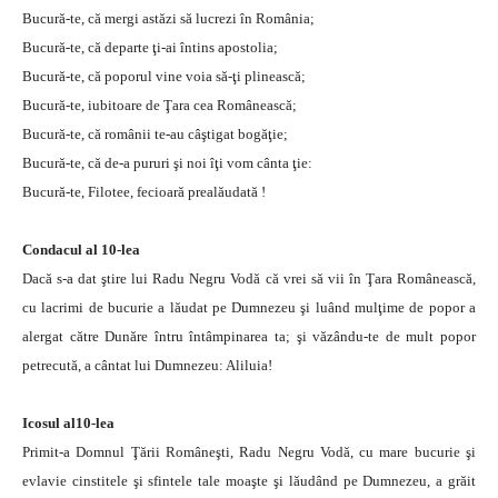
Bucură-te, că mergi astăzi să lucrezi în România;
Bucură-te, că departe ţi-ai întins apostolia;
Bucură-te, că poporul vine voia să-ţi plinească;
Bucură-te, iubitoare de Ţara cea Românească;
Bucură-te, că românii te-au câştigat bogăţie;
Bucură-te, că de-a pururi şi noi îţi vom cânta ţie:
Bucură-te, Filotee, fecioară prealăudată !
Condacul al 10-lea
Dacă s-a dat ştire lui Radu Negru Vodă că vrei să vii în Ţara Românească,
cu lacrimi de bucurie a lăudat pe Dumnezeu şi luând mulţime de popor a
alergat către Dunăre întru întâmpinarea ta; şi văzându-te de mult popor
petrecută, a cântat lui Dumnezeu: Aliluia!
Icosul al10-lea
Primit-a Domnul Ţării Româneşti, Radu Negru Vodă, cu mare bucurie şi
evlavie cinstitele şi sfintele tale moaşte şi lăudând pe Dumnezeu, a grăit