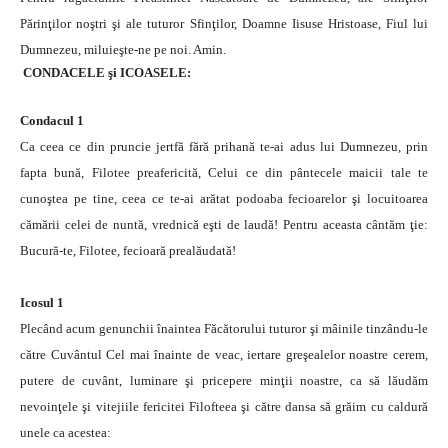
Părinţilor noştri şi ale tuturor Sfinţilor, Doamne Iisuse Hristoase, Fiul lui
Dumnezeu, miluieşte-ne pe noi. Amin.
CONDACELE şi ICOASELE:
Condacul 1
Ca ceea ce din pruncie jertfă fără prihană te-ai adus lui Dumnezeu, prin
fapta bună, Filotee preafericită, Celui ce din pântecele maicii tale te
cunoştea pe tine, ceea ce te-ai arătat podoaba fecioarelor şi locuitoarea
cămării celei de nuntă, vrednică eşti de laudă! Pentru aceasta cântăm ţie:
Bucură-te, Filotee, fecioară prealăudată!
Icosul 1
Plecând acum genunchii înaintea Făcătorului tuturor şi mâinile tinzându-le
către Cuvântul Cel mai înainte de veac, iertare greşealelor noastre cerem,
putere de cuvânt, luminare şi pricepere minţii noastre, ca să lăudăm
nevoinţele şi vitejiile fericitei Filofteea şi către dansa să grăim cu caldură
unele ca acestea: