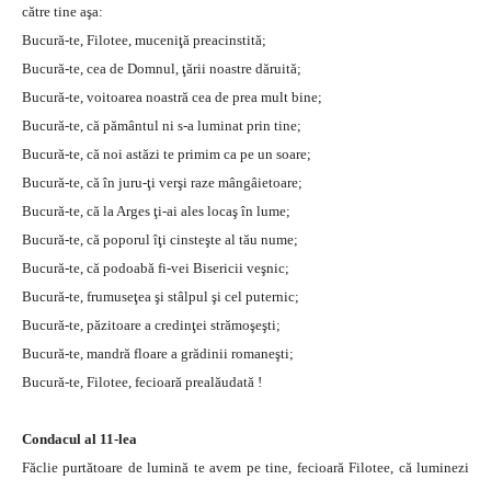
către tine aşa:
Bucură-te, Filotee, muceniţă preacinstită;
Bucură-te, cea de Domnul, ţării noastre dăruită;
Bucură-te, voitoarea noastră cea de prea mult bine;
Bucură-te, că pământul ni s-a luminat prin tine;
Bucură-te, că noi astăzi te primim ca pe un soare;
Bucură-te, că în juru-ţi verşi raze mângâietoare;
Bucură-te, că la Arges ţi-ai ales locaş în lume;
Bucură-te, că poporul îţi cinsteşte al tău nume;
Bucură-te, că podoabă fi-vei Bisericii veşnic;
Bucură-te, frumuseţea şi stâlpul şi cel puternic;
Bucură-te, păzitoare a credinţei strămoşeşti;
Bucură-te, mandră floare a grădinii romaneşti;
Bucură-te, Filotee, fecioară prealăudată !
Condacul al 11-lea
Făclie purtătoare de lumină te avem pe tine, fecioară Filotee, că luminezi