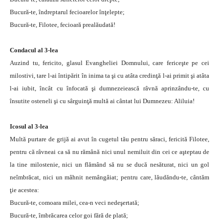
Bucură-te, îndreptarul fecioarelor înţelepte;
Bucură-te, Filotee, fecioară prealăudată!
Condacul al 3-lea
Auzind tu, fericito, glasul Evangheliei Domnului, care fericeşte pe cei
milostivi, tare l-ai întipărit în inima ta şi cu atâta credinţă l-ai primit şi atâta
l-ai iubit, încât cu înfocată şi dumnezeiească râvnă aprinzându-te, cu
însutite osteneli şi cu sârguinţă multă ai cântat lui Dumnezeu: Aliluia!
Icosul al 3-lea
Multă purtare de grijă ai avut în cugetul tău pentru săraci, fericită Filotee,
pentru că râvneai ca să nu rămână nici unul nemiluit din cei ce aşteptau de
la tine milostenie, nici un flămând să nu se ducă nesăturat, nici un gol
neîmbrăcat, nici un mâhnit nemângâiat; pentru care, lăudăndu-te, cântăm
ţie acestea:
Bucură-te, comoara milei, cea-n veci nedeşertată;
Bucură-te, îmbrăcarea celor goi fără de plată;