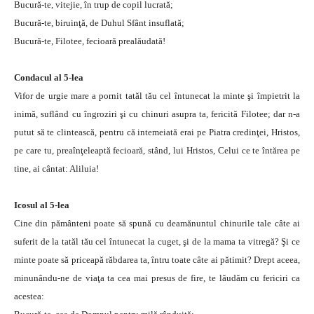
Bucură-te, vitejie, în trup de copil lucrată;
Bucură-te, biruinţă, de Duhul Sfânt insuflată;
Bucură-te, Filotee, fecioară prealăudată!
Condacul al 5-lea
Vifor de urgie mare a pornit tatăl tău cel întunecat la minte şi împietrit la
inimă, suflând cu îngroziri şi cu chinuri asupra ta, fericită Filotee; dar n-a
putut să te clintească, pentru că intemeiată erai pe Piatra credinţei, Hristos,
pe care tu, preaînţeleaptă fecioară, stând, lui Hristos, Celui ce te întărea pe
tine, ai cântat: Aliluia!
Icosul al 5-lea
Cine din pământeni poate să spună cu deamănuntul chinurile tale câte ai
suferit de la tatăl tău cel întunecat la cuget, şi de la mama ta vitregă? Şi ce
minte poate să priceapă răbdarea ta, întru toate câte ai pătimit? Drept aceea,
minunându-ne de viaţa ta cea mai presus de fire, te lăudăm cu fericiri ca
acestea: