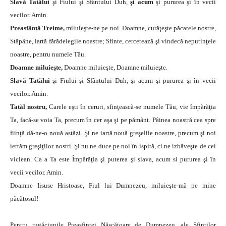
Slavă Tatălui
şi Fiului şi Sfântului Duh,
şi acum
şi pururea şi în vecii
vecilor. Amin.
Preasfântă Treime,
miluieşte-ne pe noi. Doamne, curăţeşte păcatele nostre,
Stăpâne, iartă fărădelegile noastre; Sfinte, cercetează şi vindecă neputinţele
noastre, pentru numele Tău.
Doamne miluieşte,
Doamne miluieşte, Doamne miluieşte.
Slavă Tatălui
şi Fiului şi Sfântului Duh, şi acum şi pururea şi în vecii
vecilor. Amin.
Tatăl nostru,
Carele eşti în ceruri, sfinţească-se numele Tău, vie împărăţia
Ta, facă-se voia Ta, precum în cer aşa şi pe pământ. Pâinea noastră cea spre
fiinţă dă-ne-o nouă astăzi. Şi ne iartă nouă greşelile noastre, precum şi noi
iertăm greşiţilor nostri. Şi nu ne duce pe noi în ispită, ci ne izbăveşte de cel
viclean. Ca a Ta este Împărăţia şi puterea şi slava, acum si pururea şi în
vecii vecilor. Amin.
Doamne Iisuse Hristoase, Fiul lui Dumnezeu, miluieşte-mă pe mine
păcătosul!
Pentru rugăciunile Preasfintei Născătoare de Dumnezeu, ale Sfinţilor