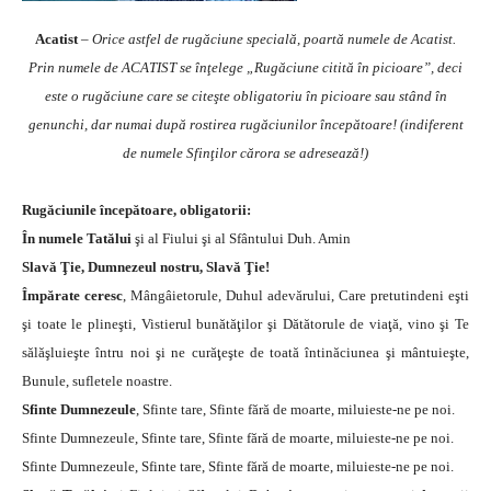
Acatist
–
Orice astfel de rugăciune specială, poartă numele de Acatist.
Prin numele de ACATIST se înţelege „Rugăciune citită în picioare”, deci
este o rugăciune care se citeşte obligatoriu în picioare sau stând în
genunchi, dar numai după rostirea rugăciunilor începătoare! (indiferent
de numele Sfinţilor cărora se adresează!)
Rugăciunile începătoare, obligatorii:
În numele Tatălui
şi al Fiului şi al Sfântului Duh. Amin
Slavă Ţie, Dumnezeul nostru, Slavă Ţie!
Împărate ceresc
, Mângâietorule, Duhul adevărului, Care pretutindeni eşti
şi toate le plineşti, Vistierul bunătăţilor şi Dătătorule de viaţă, vino şi Te
sălăşluieşte întru noi şi ne curăţeşte de toată întinăciunea şi mântuieşte,
Bunule, sufletele noastre.
Sfinte Dumnezeule
, Sfinte tare, Sfinte fără de moarte, miluieste-ne pe noi.
Sfinte Dumnezeule, Sfinte tare, Sfinte fără de moarte, miluieste-ne pe noi.
Sfinte Dumnezeule, Sfinte tare, Sfinte fără de moarte, miluieste-ne pe noi.