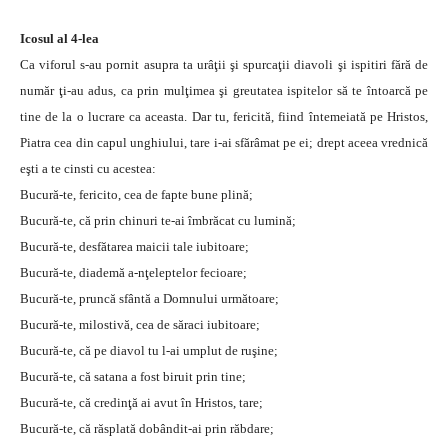
Icosul al 4-lea
Ca viforul s-au pornit asupra ta urâţii şi spurcaţii diavoli şi ispitiri fără de
număr ţi-au adus, ca prin mulţimea şi greutatea ispitelor să te întoarcă pe
tine de la o lucrare ca aceasta. Dar tu, fericită, fiind întemeiată pe Hristos,
Piatra cea din capul unghiului, tare i-ai sfărâmat pe ei; drept aceea vrednică
eşti a te cinsti cu acestea:
Bucură-te, fericito, cea de fapte bune plină;
Bucură-te, că prin chinuri te-ai îmbrăcat cu lumină;
Bucură-te, desfătarea maicii tale iubitoare;
Bucură-te, diademă a-nţeleptelor fecioare;
Bucură-te, pruncă sfântă a Domnului următoare;
Bucură-te, milostivă, cea de săraci iubitoare;
Bucură-te, că pe diavol tu l-ai umplut de ruşine;
Bucură-te, că satana a fost biruit prin tine;
Bucură-te, că credinţă ai avut în Hristos, tare;
Bucură-te, că răsplată dobândit-ai prin răbdare;