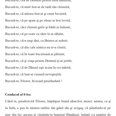
Bucură-te, cea de Domnul pentru milă rânduită;
Bucură-te, că mult fost-ai de tatăl tău chinuită;
Bucură-te, că adesea fost-ai şi crunt biciuită;
Bucură-te, că pe spate şi pe obraz ai fost lovită;
Bucură-te, căci chinuri grele şi bătăi ai îndurat;
Bucură-te, că pe toate cu tărie le-ai răbdat;
Bucură-te, că-n trup răni, ca Hristos ai suferit;
Bucură-te, că din cale nimica nu te-a clintit;
Bucură-te, că în toate bucuroasă ai pătimit;
Bucură-te, că şi viaţa pentru Domnul ţi-ai jertfit;
Bucură-te, că de Dânsul eşti acum în cer mărită;
Bucură-te, că luat-ai cunună neveştejită;
Bucură-te, Filotee, fecioară prealăudată !
Condacul al 6-lea
Când tu, preafericită Filotee, împărţeai hrană săracilor, atunci satana, ca şi
la Iuda, a pus în mintea tatălui tău gând rău şi ucigaş; că pândindu-te pe
tine din loc ascuns şi văzându-te hranind flămânzii, îndată s-a umplut de