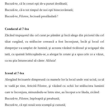
Bucură-te, că în ceruri eşti de-a pururi desfătată;
Bucură-te, că-n tot timpul de noi eşti binecuvântată;
Bucură-te, Filotee, fecioară prealăudată !
Condacul al 7-lea
Zăcând trupuşorul tău cel curat pe pământ şi încă sânge din piciorul tău cel
tăiat curgând, cu strălucire cerească a fost înconjurat, încât şi locul cel
dimprejur s-a umplut de lumină; şi aceasta văzând ticălosul şi ucigaşul tău
tată, cu spaimă înfricoşându-se, a alergat în cetate şi a spus cele ce a văzut,
ca nu ştia întunecatul să cânte: Aliluia!
Icosul al 7-lea
Alergând fecioarele dimpreună cu mamele lor la locul unde erai ucisă, ca să
te vadă pe tine, fericită Filotee, şi văzând cu ochii lor strălucirea luminii
care te înconjura, minunându-se întru sine, au început a te lăuda, zicând:
Bucură-te, Filotee, înţeleaptă şi preabună;
Bucură-te, că eşti nouă sora scumpă şi cunună;