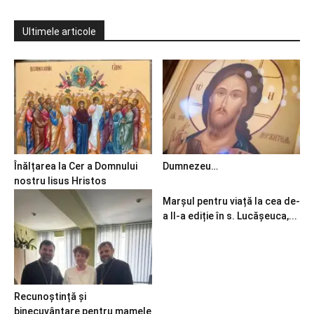
Ultimele articole
Înălțarea la Cer a Domnului
Dumnezeu…
nostru Iisus Hristos
Marșul pentru viață la cea de-
a II-a ediție în s. Lucășeuca,...
Recunoștință și
binecuvântare pentru mamele