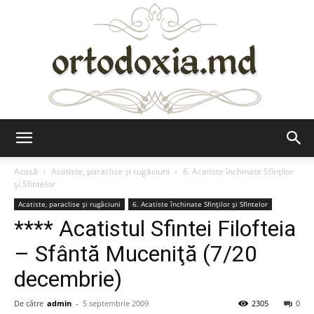
Ortodoxia.md
Acasă
Acatiste, paraclise și rugăciuni
6. Acatiste închinate Sfinților
și Sfintelor
Acatiste, paraclise și rugăciuni
6. Acatiste închinate Sfinților și Sfintelor
**** Acatistul Sfintei Filofteia
– Sfântă Muceniţă (7/20
decembrie)
De către
admin
-
5 septembrie 2009
2305
0