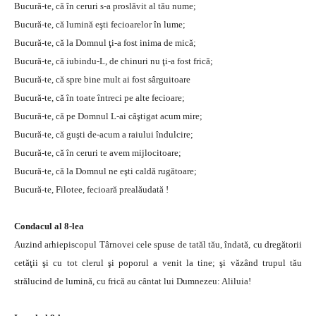
Bucură-te, că în ceruri s-a proslăvit al tău nume;
Bucură-te, că lumină eşti fecioarelor în lume;
Bucură-te, că la Domnul ţi-a fost inima de mică;
Bucură-te, că iubindu-L, de chinuri nu ţi-a fost frică;
Bucură-te, că spre bine mult ai fost sârguitoare
Bucură-te, că în toate întreci pe alte fecioare;
Bucură-te, că pe Domnul L-ai câştigat acum mire;
Bucură-te, că guşti de-acum a raiului îndulcire;
Bucură-te, că în ceruri te avem mijlocitoare;
Bucură-te, că la Domnul ne eşti caldă rugătoare;
Bucură-te, Filotee, fecioară prealăudată !
Condacul al 8-lea
Auzind arhiepiscopul Târnovei cele spuse de tatăl tău, îndată, cu dregătorii
cetăţii şi cu tot clerul şi poporul a venit la tine; şi văzând trupul tău
strălucind de lumină, cu frică au cântat lui Dumnezeu: Aliluia!