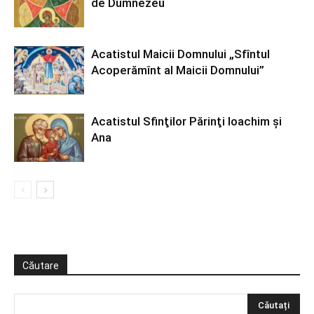
de Dumnezeu
Acatistul Maicii Domnului „Sfîntul
Acoperămînt al Maicii Domnului”
Acatistul Sfinţilor Părinţi Ioachim şi
Ana
Căutare