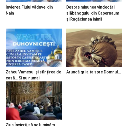
Învierea Fiului văduvei din
Despre minunea vindecării
Nain
slăbănogului din Capernaum
și Rugăciunea inimii
Zaheu Vameșul și sfințirea de
Aruncă grija ta spre Domnul…
casă… Și nu numai!
Ziua Învierii, să ne luminăm