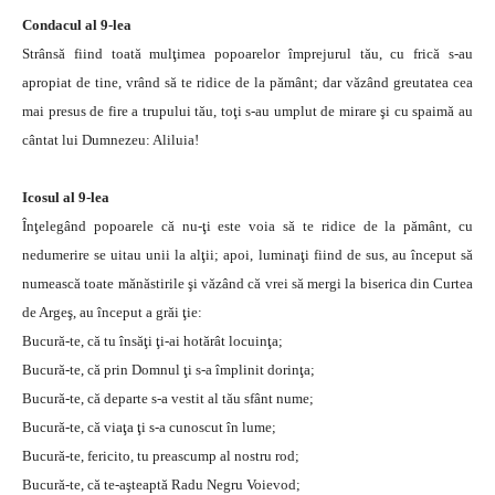
Condacul al 9-lea
Strânsă fiind toată mulţimea popoarelor împrejurul tău, cu frică s-au
apropiat de tine, vrând să te ridice de la pământ; dar văzând greutatea cea
mai presus de fire a trupului tău, toţi s-au umplut de mirare şi cu spaimă au
cântat lui Dumnezeu: Aliluia!
Icosul al 9-lea
Înţelegând popoarele că nu-ţi este voia să te ridice de la pământ, cu
nedumerire se uitau unii la alţii; apoi, luminaţi fiind de sus, au început să
numească toate mănăstirile şi văzând că vrei să mergi la biserica din Curtea
de Argeş, au început a grăi ţie:
Bucură-te, că tu însăţi ţi-ai hotărât locuinţa;
Bucură-te, că prin Domnul ţi s-a împlinit dorinţa;
Bucură-te, că departe s-a vestit al tău sfânt nume;
Bucură-te, că viaţa ţi s-a cunoscut în lume;
Bucură-te, fericito, tu preascump al nostru rod;
Bucură-te, că te-aşteaptă Radu Negru Voievod;