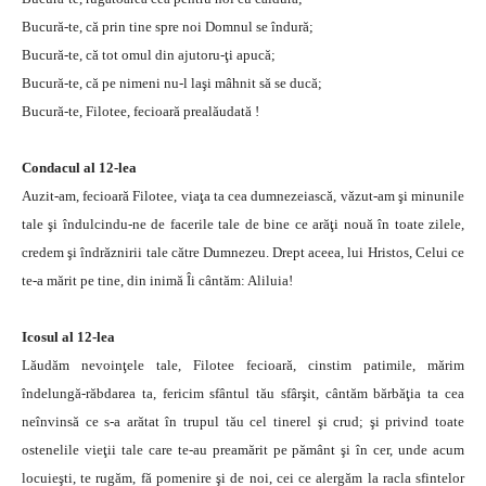
Bucură-te, că prin tine spre noi Domnul se îndură;
Bucură-te, că tot omul din ajutoru-ţi apucă;
Bucură-te, că pe nimeni nu-l laşi mâhnit să se ducă;
Bucură-te, Filotee, fecioară prealăudată !
Condacul al 12-lea
Auzit-am, fecioară Filotee, viaţa ta cea dumnezeiască, văzut-am şi minunile
tale şi îndulcindu-ne de facerile tale de bine ce arăţi nouă în toate zilele,
credem şi îndrăznirii tale către Dumnezeu. Drept aceea, lui Hristos, Celui ce
te-a mărit pe tine, din inimă Îi cântăm: Aliluia!
Icosul al 12-lea
Lăudăm nevoinţele tale, Filotee fecioară, cinstim patimile, mărim
îndelungă-răbdarea ta, fericim sfântul tău sfârşit, cântăm bărbăţia ta cea
neînvinsă ce s-a arătat în trupul tău cel tinerel şi crud; şi privind toate
ostenelile vieţii tale care te-au preamărit pe pământ şi în cer, unde acum
locuieşti, te rugăm, fă pomenire şi de noi, cei ce alergăm la racla sfintelor