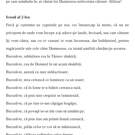
pe care urmându-le, ai cântat lui Dumnezeu neîncetata cântare: Aliluia!
Icosul al 2-lea
Frică şi cutremur ne cuprinde pe noi, cei întunecaţi la minte, că nu ne
pricepem de unde vom începe a-ţi aduce ţie laude, fecioară, sau care cântare
îţi vom cânta, sau cu ce cununi te vom încununa; dar îndrăznind, pentru
rugăciunile tale cele către Dumnezeu, cu inimă umilită cântăm ţie acestea:
Bucură-te, odrăslirea cea în Târnov răsărită;
Bucură-te, cea de Domnul în rai acum răsădită;
Bucură-te, auroră cu raze strălucitoare;
Bucură-te, stea cerească ce luminezi ca un soare;
Bucură-te, că în lume te-a hrănit cereasca rază;
Bucură-te, că prin tine creştinii se luminează;
Bucură-te, că pe tine te-am câştigat bogăţie;
Bucură-te, că povaţă ne-ai dat cum să urmăm ţie;
Bucură-te, că prin tine am primit hrană cerească;
Bucură-te, pilda celor ce vor să se mântuiască;
Bucură-te, călăuza sufletelor celor drepte;