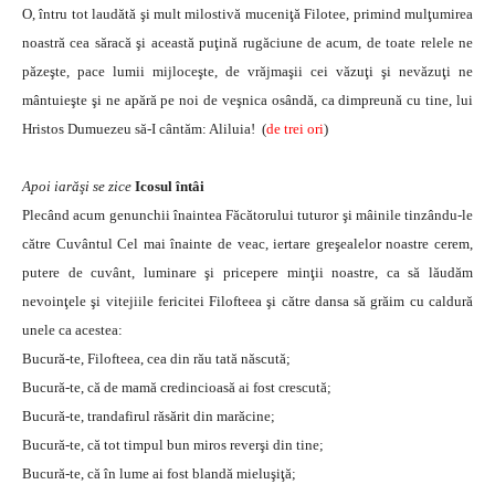
O, întru tot laudătă şi mult milostivă muceniţă Filotee, primind mulţumirea
noastră cea săracă şi această puţină rugăciune de acum, de toate relele ne
păzeşte, pace lumii mijloceşte, de vrăjmaşii cei văzuţi şi nevăzuţi ne
mântuieşte şi ne apără pe noi de veşnica osândă, ca dimpreună cu tine, lui
Hristos Dumuezeu să-I cântăm: Aliluia! (
de trei ori
)
Apoi iarăşi se zice
Icosul întâi
Plecând acum genunchii înaintea Făcătorului tuturor şi mâinile tinzându-le
către Cuvântul Cel mai înainte de veac, iertare greşealelor noastre cerem,
putere de cuvânt, luminare şi pricepere minţii noastre, ca să lăudăm
nevoinţele şi vitejiile fericitei Filofteea şi către dansa să grăim cu caldură
unele ca acestea:
Bucură-te, Filofteea, cea din rău tată născută;
Bucură-te, că de mamă credincioasă ai fost crescută;
Bucură-te, trandafirul răsărit din marăcine;
Bucură-te, că tot timpul bun miros reverşi din tine;
Bucură-te, că în lume ai fost blandă mieluşiţă;