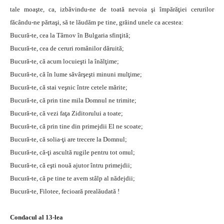
tale moaşte, ca, izbăvindu-ne de toată nevoia şi împărăţiei cerurilor
făcându-ne părtaşi, să te lăudăm pe tine, grăind unele ca acestea:
Bucură-te, cea la Târnov în Bulgaria sfinţită;
Bucură-te, cea de ceruri românilor dăruită;
Bucură-te, că acum locuieşti la înălţime;
Bucură-te, că în lume săvârşeşti minuni mulţime;
Bucură-te, că stai veşnic între cetele mărite;
Bucură-te, că prin tine mila Domnul ne trimite;
Bucură-te, că vezi faţa Ziditorului a toate;
Bucură-te, că prin tine din primejdii El ne scoate;
Bucură-te, că solia-ţi are trecere la Domnul;
Bucură-te, că-ţi ascultă rugile pentru tot omul;
Bucură-te, că eşti nouă ajutor întru primejdii;
Bucură-te, că pe tine te avem stâlp al nădejdii;
Bucură-te, Filotee, fecioară prealăudată !
Condacul al 13-lea