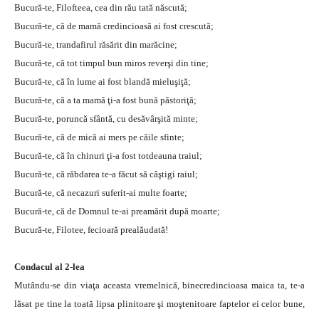
Bucură-te, Filofteea, cea din rău tată născută;
Bucură-te, că de mamă credincioasă ai fost crescută;
Bucură-te, trandafirul răsărit din marăcine;
Bucură-te, că tot timpul bun miros reverşi din tine;
Bucură-te, că în lume ai fost blandă mieluşiţă;
Bucură-te, că a ta mamă ţi-a fost bună păstoriţă;
Bucură-te, poruncă sfântă, cu desăvârşită minte;
Bucură-te, că de mică ai mers pe căile sfinte;
Bucură-te, că în chinuri ţi-a fost totdeauna traiul;
Bucură-te, că răbdarea te-a făcut să câştigi raiul;
Bucură-te, că necazuri suferit-ai multe foarte;
Bucură-te, că de Domnul te-ai preamărit după moarte;
Bucură-te, Filotee, fecioară prealăudată!
Condacul al 2-lea
Mutându-se din viaţa aceasta vremelnică, binecredincioasa maica ta, te-a
lăsat pe tine la toată lipsa plinitoare şi moştenitoare faptelor ei celor bune,