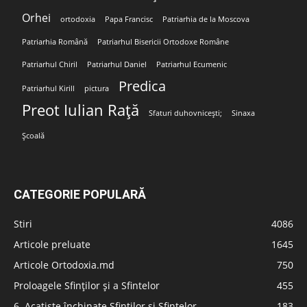
Orhei
ortodoxia
Papa Francisc
Patriarhia de la Moscova
Patriarhia Română
Patriarhul Bisericii Ortodoxe Române
Patriarhul Chiril
Patriarhul Daniel
Patriarhul Ecumenic
Predica
Patriarhul Kirill
pictura
Preot Iulian Rață
Sfaturi duhovnicești;
Sinaxa
Școală
CATEGORIE POPULARĂ
Stiri
4086
Articole preluate
1645
Articole Ortodoxia.md
750
Proloagele Sfinților și a Sfintelor
455
6. Acatiste închinate Sfinților și Sfintelor
183