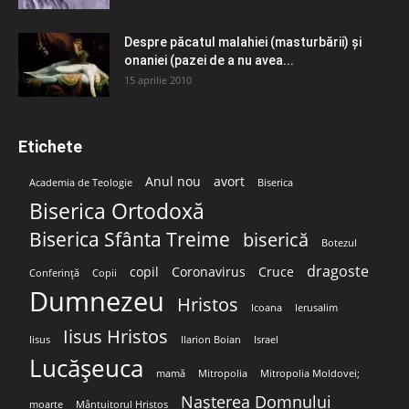
Despre păcatul malahiei (masturbării) şi
onaniei (pazei de a nu avea...
15 aprilie 2010
Etichete
Anul nou
avort
Academia de Teologie
Biserica
Biserica Ortodoxă
Biserica Sfânta Treime
biserică
Botezul
dragoste
copil
Coronavirus
Cruce
Conferință
Copii
Dumnezeu
Hristos
Icoana
Ierusalim
Iisus Hristos
Iisus
Ilarion Boian
Israel
Lucășeuca
mamă
Mitropolia
Mitropolia Moldovei;
Nașterea Domnului
moarte
Mântuitorul Hristos