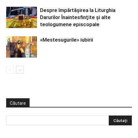
Despre împărtăşirea la Liturghia
Darurilor Înaintesfinţite şi alte
teologumene episcopale
«Mestesugurile» iubirii
Căutare