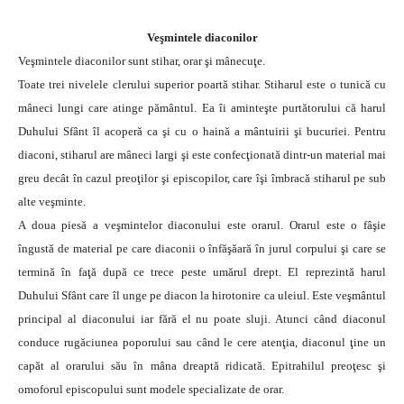
Veşmintele diaconilor
Veşmintele diaconilor sunt stihar, orar şi mânecuţe.
Toate trei nivelele clerului superior poartă stihar. Stiharul este o tunică cu
mâneci lungi care atinge pământul. Ea îi aminteşte purtătorului că harul
Duhului Sfânt îl acoperă ca şi cu o haină a mântuirii şi bucuriei. Pentru
diaconi, stiharul are mâneci largi şi este confecţionată dintr-un material mai
greu decât în cazul preoţilor şi episcopilor, care îşi îmbracă stiharul pe sub
alte veşminte.
A doua piesă a veşmintelor diaconului este orarul. Orarul este o fâşie
îngustă de material pe care diaconii o înfăşăară în jurul corpului şi care se
termină în faţă după ce trece peste umărul drept. El reprezintă harul
Duhului Sfânt care îl unge pe diacon la hirotonire ca uleiul. Este veşmântul
principal al diaconului iar fără el nu poate sluji. Atunci când diaconul
conduce rugăciunea poporului sau când le cere atenţia, diaconul ţine un
capăt al orarului său în mâna dreaptă ridicată. Epitrahilul preoţesc şi
omoforul episcopului sunt modele specializate de orar.