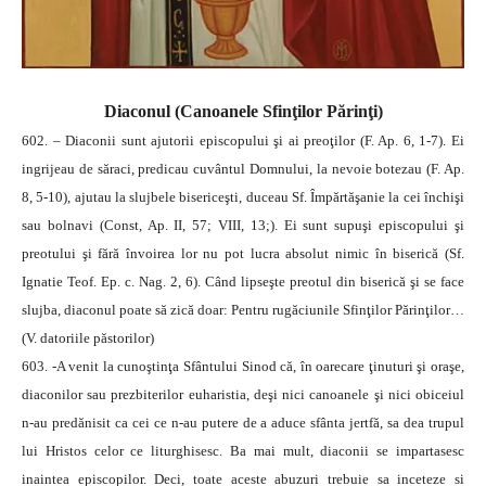
Diaconul
(Canoanele Sfinţilor Părinţi)
602. – Diaconii sunt ajutorii episcopului şi ai preoţilor (F. Ap. 6, 1-7). Ei
ingrijeau de săraci, predicau cuvântul Domnului, la nevoie botezau (F. Ap.
8, 5-10), ajutau la slujbele bisericeşti, duceau Sf. Împărtăşanie la cei închişi
sau bolnavi (Const, Ap. II, 57; VIII, 13;). Ei sunt supuşi episcopului şi
preotului şi fără învoirea lor nu pot lucra absolut nimic în biserică (Sf.
Ignatie Teof. Ep. c. Nag. 2, 6). Când lipseşte preotul din biserică şi se face
slujba, diaconul poate să zică doar: Pentru rugăciunile Sfinţilor Părinţilor…
(V. datoriile păstorilor)
603. -A venit la cunoştinţa Sfântului Sinod că, în oarecare ţinuturi şi oraşe,
diaconilor sau prezbiterilor euharistia, deşi nici canoanele şi nici obiceiul
n-au predănisit ca cei ce n-au putere de a aduce sfânta jertfă, sa dea trupul
lui Hristos celor ce liturghisesc. Ba mai mult, diaconii se impartasesc
inaintea episcopilor. Deci, toate aceste abuzuri trebuie sa inceteze si