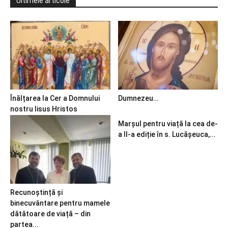
Ultimele articole
Înălțarea la Cer a Domnului
Dumnezeu…
nostru Iisus Hristos
Marșul pentru viață la cea de-
a II-a ediție în s. Lucășeuca,...
Recunoștință și
binecuvântare pentru mamele
dătătoare de viață – din
partea...