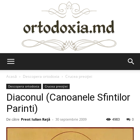
Ortodoxia.md
Acasă
Descopera ortodoxia
Crucea preoției
Descopera ortodoxia
Crucea preoției
Diaconul (Canoanele Sfintilor
Parinti)
De către
Preot Iulian Raţă
-
30 septembrie 2009
4983
0