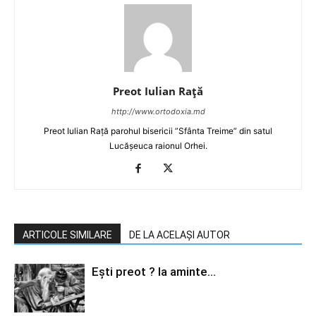
Preot Iulian Raţă
http://www.ortodoxia.md
Preot Iulian Rață parohul bisericii ”Sfânta Treime” din satul
Lucășeuca raionul Orhei.
ARTICOLE SIMILARE
DE LA ACELAȘI AUTOR
Ești preot ? Ia aminte…