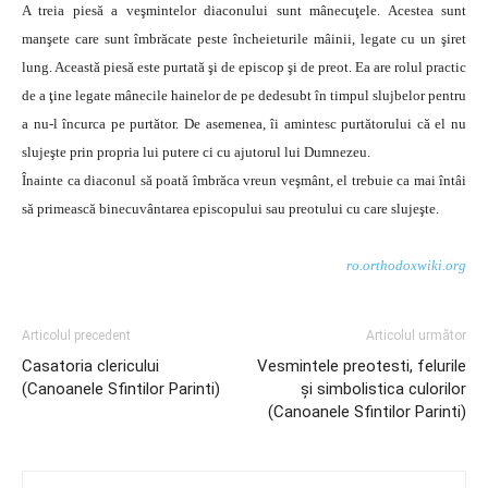
A treia piesă a veşmintelor diaconului sunt mânecuţele. Acestea sunt
manşete care sunt îmbrăcate peste încheieturile mâinii, legate cu un şiret
lung. Această piesă este purtată şi de episcop şi de preot. Ea are rolul practic
de a ţine legate mânecile hainelor de pe dedesubt în timpul slujbelor pentru
a nu-l încurca pe purtător. De asemenea, îi amintesc purtătorului că el nu
slujeşte prin propria lui putere ci cu ajutorul lui Dumnezeu.
Înainte ca diaconul să poată îmbrăca vreun veşmânt, el trebuie ca mai întâi
să primească binecuvântarea episcopului sau preotului cu care slujeşte.
ro.orthodoxwiki.org
Articolul precedent
Articolul următor
Casatoria clericului
Vesmintele preotesti, felurile
(Canoanele Sfintilor Parinti)
şi simbolistica culorilor
(Canoanele Sfintilor Parinti)