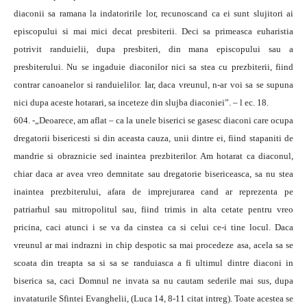
diaconii sa ramana la indatoririle lor, recunoscand ca ei sunt slujitori ai
episcopului si mai mici decat presbiterii. Deci sa primeasca euharistia
potrivit randuielii, dupa presbiteri, din mana episcopului sau a
presbiterului. Nu se ingaduie diaconilor nici sa stea cu prezbiterii, fiind
contrar canoanelor si randuielilor. Iar, daca vreunul, n-ar voi sa se supuna
nici dupa aceste hotarari, sa inceteze din slujba diaconiei”. – l ec. 18.
604. -„Deoarece, am aflat – ca la unele biserici se gasesc diaconi care ocupa
dregatorii bisericesti si din aceasta cauza, unii dintre ei, fiind stapaniti de
mandrie si obraznicie sed inaintea prezbiterilor. Am hotarat ca diaconul,
chiar daca ar avea vreo demnitate sau dregatorie bisericeasca, sa nu stea
inaintea prezbiterului, afara de imprejurarea cand ar reprezenta pe
patriarhul sau mitropolitul sau, fiind trimis in alta cetate pentru vreo
pricina, caci atunci i se va da cinstea ca si celui ce-i tine locul. Daca
vreunul ar mai indrazni in chip despotic sa mai procedeze asa, acela sa se
scoata din treapta sa si sa se randuiasca a fi ultimul dintre diaconi in
biserica sa, caci Domnul ne invata sa nu cautam sederile mai sus, dupa
invataturile Sfintei Evanghelii, (Luca 14, 8-11 citat intreg). Toate acestea se