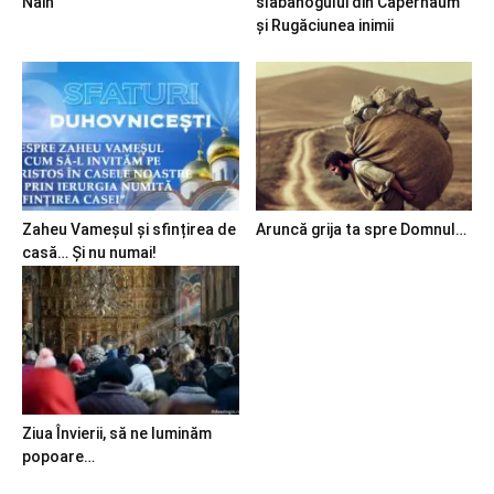
Nain
slăbănogului din Capernaum
și Rugăciunea inimii
Zaheu Vameșul și sfințirea de
Aruncă grija ta spre Domnul…
casă… Și nu numai!
Ziua Învierii, să ne luminăm
popoare…