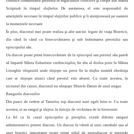
conduce comunitatea prezentă în rugăciunile colective şi citeşte din Sfânta
Scriptură în timpul slujbelor. De asemenea, el este responsabil de
amenjările necesare în timpul slujirilor publice şi îi atenţionează pe oameni
la momentele necesare.
În plus, diaconul mai poate realiza şi alte sarcini legate de viaţa Bisericii,
din când în când cu binecuvântarea şi sub îndrumarea preotului sau
episcopului său.
Un diacon poate primi binecuvântare de la episcopul sau preotul său paroh
să împartă Sfânta Euharistie credincioşilor, fie din al doilea potir la Sfânta
Liturghie obişnuită unde slujeşte un preot fie la slujba numită obedniţa
care se slujeşte atunci când preotul este absent. Cu toate acestea, în
niciunul din cazuri, diaconul nu sfinţeşte Sfintele Daruri de unul singur.
Rangurile diaconilor
Din punct de vedere al Tainelor, toţi diaconii sunt egali între ei. Cu toate
acestea, ei au rangul şi slujesc în funcţie de vechimea de la hirotonire.
La fel ca în cazul episcopilor şi preoţilor, există diferite ranguri
administrative printre diaconi. Un diacon în vârstă al unei catedrale sau al
unei biserici importante poate primi titlul de protodiacon şi pretinde