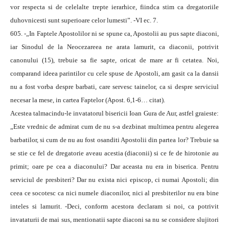
vor respecta si de celelalte trepte ierarhice, fiindca stim ca dregatoriile
duhovnicesti sunt superioare celor lumesti”. -VI ec. 7.
605. -„In Faptele Apostolilor ni se spune ca, Apostolii au pus sapte diaconi,
iar Sinodul de la Neocezareea ne arata lamurit, ca diaconii, potrivit
canonului (15), trebuie sa fie sapte, oricat de mare ar fi cetatea. Noi,
comparand ideea parintilor cu cele spuse de Apostoli, am gasit ca la dansii
nu a fost vorba despre barbati, care servesc tainelor, ca si despre serviciul
necesar la mese, in cartea Faptelor (Apost. 6,1-6… citat).
Acestea talmacindu-le invatatorul bisericii Ioan Gura de Aur, astfel graieste:
„Este vrednic de admirat cum de nu s-a dezbinat multimea pentru alegerea
barbatilor, si cum de nu au fost osanditi Apostolii din partea lor? Trebuie sa
se stie ce fel de dregatorie aveau acestia (diaconii) si ce fe de hirotonie au
primit; oare pe cea a diaconului? Dar aceasta nu era in biserica. Pentru
serviciul de presbiteri? Dar nu exista nici episcop, ci numai Apostoli; din
ceea ce socotesc ca nici numele diaconilor, nici al presbiterilor nu era bine
inteles si lamurit. -Deci, conform acestora declaram si noi, ca potrivit
invataturii de mai sus, mentionatii sapte diaconi sa nu se considere slujitori