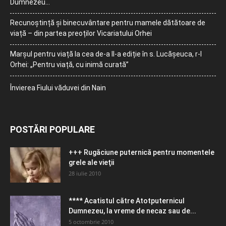
Dumnezeu…
Recunoștință și binecuvântare pentru mamele dătătoare de
viață – din partea preoților Vicariatului Orhei
Marșul pentru viață la cea de-a II-a ediție în s. Lucășeuca, r-l
Orhei: „Pentru viață, cu inimă curată”
Învierea Fiului văduvei din Nain
POSTĂRI POPULARE
+++ Rugăciune puternică pentru momentele
grele ale vieţii
28 iulie 2010
**** Acatistul către Atotputernicul
Dumnezeu, la vreme de necaz sau de...
5 octombrie 2010