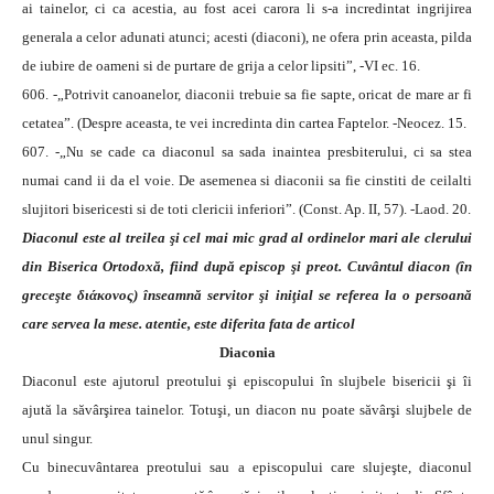
ai tainelor, ci ca acestia, au fost acei carora li s-a incredintat ingrijirea
generala a celor adunati atunci; acesti (diaconi), ne ofera prin aceasta, pilda
de iubire de oameni si de purtare de grija a celor lipsiti”, -VI ec. 16.
606. -„Potrivit canoanelor, diaconii trebuie sa fie sapte, oricat de mare ar fi
cetatea”. (Despre aceasta, te vei incredinta din cartea Faptelor. -Neocez. 15.
607. -„Nu se cade ca diaconul sa sada inaintea presbiterului, ci sa stea
numai cand ii da el voie. De asemenea si diaconii sa fie cinstiti de ceilalti
slujitori bisericesti si de toti clericii inferiori”. (Const. Ap. II, 57). -Laod. 20.
Diaconul este al treilea şi cel mai mic grad al ordinelor mari ale clerului
din Biserica Ortodoxă, fiind după episcop şi preot. Cuvântul diacon (în
greceşte διάκονος) înseamnă servitor şi iniţial se referea la o persoană
care servea la mese. atentie, este diferita fata de articol
Diaconia
Diaconul este ajutorul preotului şi episcopului în slujbele bisericii şi îi
ajută la săvârşirea tainelor. Totuşi, un diacon nu poate săvârşi slujbele de
unul singur.
Cu binecuvântarea preotului sau a episcopului care slujeşte, diaconul