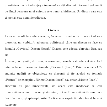
prioritate atunci când slujeşte împreună cu alţi diaconi. Diaconul şef numit
pe lângă persoana unui episcop este numit arhidiacon. Un diacon care este
şi monah este numit ierodiacon.
Etichetă
La ocaziile oficiale (de exemplu, în antetul unei scrisori sau când este
prezentat un vorbitor), adresarea politicoasă către un diacon se face cu
formula „Cuviosul Diacon [Ioan].” Diacon este adesea abreviat Dcn. sau
Dn.
În situaţii obişnuite, de exemplu conversaţii uzuale, este adecvat să se facă
referire la un diacon cu formula „Diaconul [Ioan].” Este de notat că în
anumite tradiţii se obişnuieşte ca diaconii să fie apelaţi cu formula
„Părinte”-de exemplu, „Părinte Diacon [Ioan]” sau chiar „Părinte [Ioan].”
Diaconii nu pot binecuvânta, de aceea este inadecvat să ceri
binecuvântarea unui diacon şi să-i săruţi mâna. Binecuvântările sunt date
doar de preoţi şi episcopi, astfel încât aceste exprimări ale cinstei le sunt
rezervate.