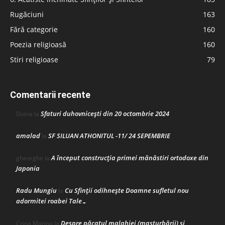
Rugăciuni
163
Fără categorie
160
Poezia religioasă
160
Stiri religioase
79
Comentarii recente
Sfaturi duhovnicești din 20 octombrie 2024
Doina
la
amalad
SF SILUAN ATHONITUL -11/ 24 SEPEMBRIE
la
A început construcţia primei mănăstiri ortodoxe din
gheorghe
la
Japonia
Radu Mungiu
Cu Sfinții odihnește Doamne sufletul nou
la
adormitei roabei Tale…
Despre păcatul malahiei (masturbării) şi
Crina Marina
la