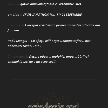
Sfaturi duhovnicești din 20 octombrie 2024
Doina
la
amalad
SF SILUAN ATHONITUL -11/ 24 SEPEMBRIE
la
A început construcţia primei mănăstiri ortodoxe din
gheorghe
la
Japonia
Radu Mungiu
Cu Sfinții odihnește Doamne sufletul nou
la
adormitei roabei Tale…
Despre păcatul malahiei (masturbării) şi
Crina Marina
la
onaniei (pazei de a nu avea copii)