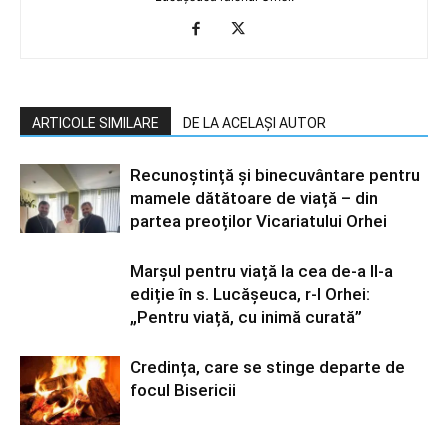
ARTICOLE SIMILARE
DE LA ACELAȘI AUTOR
Recunoștință și binecuvântare pentru
mamele dătătoare de viață – din
partea preoților Vicariatului Orhei
Marșul pentru viață la cea de-a II-a
ediție în s. Lucășeuca, r-l Orhei:
„Pentru viață, cu inimă curată”
Credința, care se stinge departe de
focul Bisericii