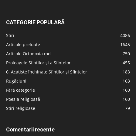
CATEGORIE POPULARĂ
Stiri
4086
Articole preluate
1645
Articole Ortodoxia.md
750
Proloagele Sfinților și a Sfintelor
455
6. Acatiste închinate Sfinților și Sfintelor
183
Rugăciuni
163
Fără categorie
160
Poezia religioasă
160
Stiri religioase
79
Comentarii recente