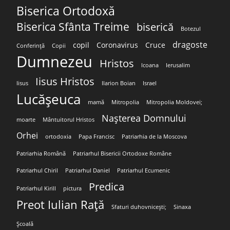
Biserica Ortodoxă
Biserica Sfânta Treime
biserică
Botezul
dragoste
copil
Coronavirus
Cruce
Conferință
Copii
Dumnezeu
Hristos
Icoana
Ierusalim
Iisus Hristos
Iisus
Ilarion Boian
Israel
Lucășeuca
mamă
Mitropolia
Mitropolia Moldovei;
Nașterea Domnului
moarte
Mântuitorul Hristos
Orhei
ortodoxia
Papa Francisc
Patriarhia de la Moscova
Patriarhia Română
Patriarhul Bisericii Ortodoxe Române
Patriarhul Chiril
Patriarhul Daniel
Patriarhul Ecumenic
Predica
Patriarhul Kirill
pictura
Preot Iulian Rață
Sfaturi duhovnicești;
Sinaxa
Școală