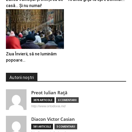
casă… Și nu numai!
Ziua Învierii, să ne luminăm
popoare…
Autorii noștri
Preot Iulian Raţă
3878 ARTICOLE
6 COMENTARII
http://www.ortodoxia.md
Diacon Victor Casian
581 ARTICOLE
5 COMENTARII