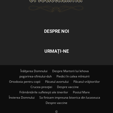
DESPRE NOI
URMAȚI-NE
Înălțarea Domnului
Despre Martorii lui Iehova
pogorirea-sfintului-duh
Piedici în calea mîntuirii
Ortodoxia pentru copii
Păcatul avortului
Păcatul vrăjitoriilor
Crucea preoției
Despre vaccine
Frământările sufletești ale tinerilor
Postul Mare
Învierea Domnului
Sa finisam impreuna biserica din lucaseuca
Despre vaccine
©