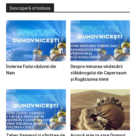
Descoperă ortodoxia
Învierea Fiului văduvei din
Despre minunea vindecării
Nain
slăbănogului din Capernaum
și Rugăciunea inimii
Zaheu Vameșul și sfințirea de
Aruncă grija ta spre Domnul…