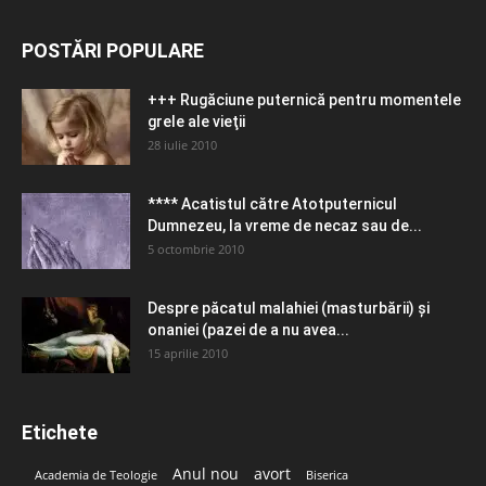
POSTĂRI POPULARE
+++ Rugăciune puternică pentru momentele
grele ale vieţii
28 iulie 2010
**** Acatistul către Atotputernicul
Dumnezeu, la vreme de necaz sau de...
5 octombrie 2010
Despre păcatul malahiei (masturbării) şi
onaniei (pazei de a nu avea...
15 aprilie 2010
Etichete
Anul nou
avort
Academia de Teologie
Biserica