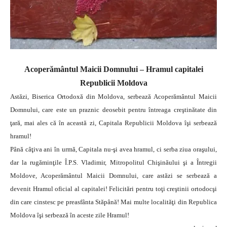
Acoperământul Maicii Domnului – Hramul capitalei
Republicii Moldova
Astăzi, Biserica Ortodoxă din Moldova, serbează Acoperământul Maicii
Domnului, care este un praznic deosebit pentru întreaga creştinătate din
ţară, mai ales că în această zi, Capitala Republicii Moldova îşi serbează
hramul!
Până câţiva ani în urmă, Capitala nu-şi avea hramul, ci serba ziua oraşului,
dar la rugăminţile Î.P.S. Vladimir, Mitropolitul Chişinăului şi a Întregii
Moldove, Acoperământul Maicii Domnului, care astăzi se serbează a
devenit Hramul oficial al capitalei! Felicitări pentru toţi creştinii ortodocşi
din care cinstesc pe preasfânta Stăpână! Mai multe localităţi din Republica
Moldova îşi serbează în aceste zile Hramul!