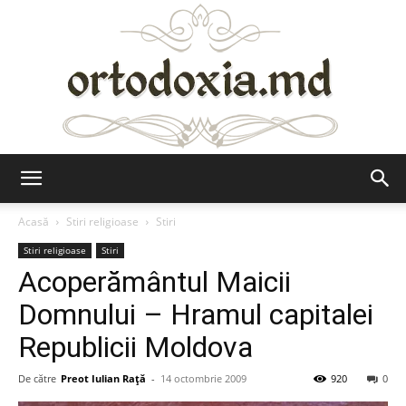
Ortodoxia.md
Acasă
Stiri religioase
Stiri
Stiri religioase
Stiri
Acoperământul Maicii
Domnului – Hramul capitalei
Republicii Moldova
De către
Preot Iulian Raţă
-
14 octombrie 2009
920
0