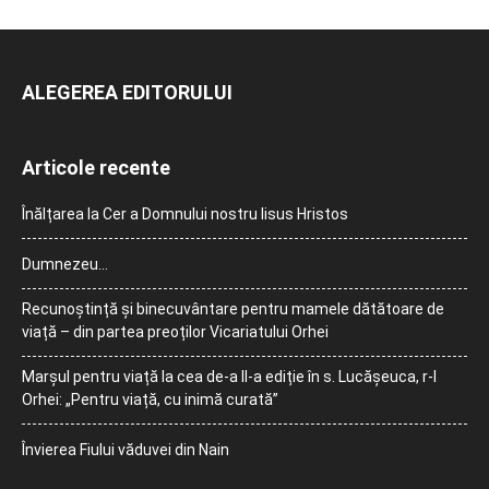
ALEGEREA EDITORULUI
Articole recente
Înălțarea la Cer a Domnului nostru Iisus Hristos
Dumnezeu…
Recunoștință și binecuvântare pentru mamele dătătoare de
viață – din partea preoților Vicariatului Orhei
Marșul pentru viață la cea de-a II-a ediție în s. Lucășeuca, r-l
Orhei: „Pentru viață, cu inimă curată”
Învierea Fiului văduvei din Nain