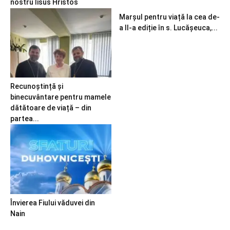
nostru Iisus Hristos
Marșul pentru viață la cea de-
a II-a ediție în s. Lucășeuca,...
Recunoștință și
binecuvântare pentru mamele
dătătoare de viață – din
partea...
Învierea Fiului văduvei din
Nain