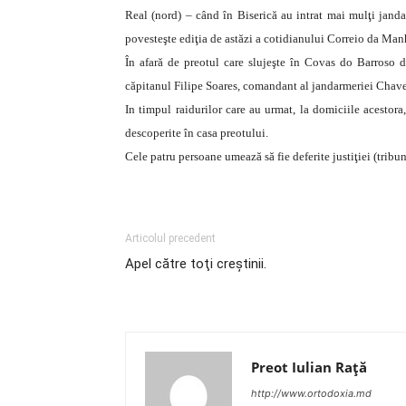
Real (nord) – când în Biserică au intrat mai mulţi jandar
povesteşte ediţia de astăzi a cotidianului Correio da Man
În afară de preotul care slujeşte în Covas do Barroso de 
căpitanul Filipe Soares, comandant al jandarmeriei Chaves 
In timpul raidurilor care au urmat, la domiciile acestora
descoperite în casa preotului.
Cele patru persoane umează să fie deferite justiţiei (tribu
Articolul precedent
Apel către toţi creştinii.
Preot Iulian Raţă
http://www.ortodoxia.md