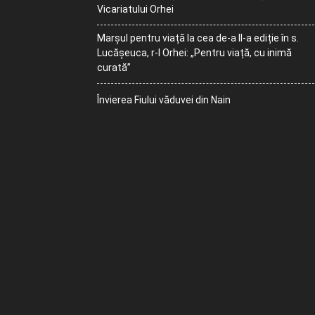
Vicariatului Orhei
Marșul pentru viață la cea de-a II-a ediție în s.
Lucășeuca, r-l Orhei: „Pentru viață, cu inimă
curată”
Învierea Fiului văduvei din Nain