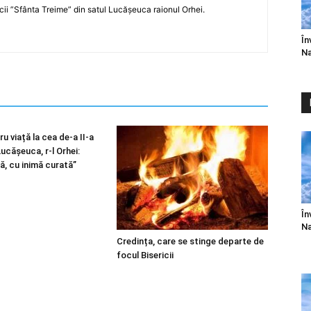
icii ”Sfânta Treime” din satul Lucășeuca raionul Orhei.
În
Na
u viață la cea de-a II-a
 Lucășeuca, r-l Orhei:
ă, cu inimă curată”
În
Na
Credința, care se stinge departe de
focul Bisericii