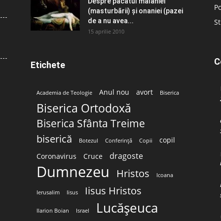
Despre păcatul malahiei
Po
(masturbării) şi onaniei (pazei
de a nu avea...
St
15 aprilie 2010
C
Etichete
Anul nou
avort
Academia de Teologie
Biserica
Biserica Ortodoxă
Biserica Sfânta Treime
biserică
copil
Botezul
Conferință
Copii
dragoste
Coronavirus
Cruce
Dumnezeu
Hristos
Icoana
Iisus Hristos
Ierusalim
Iisus
Lucășeuca
Ilarion Boian
Israel