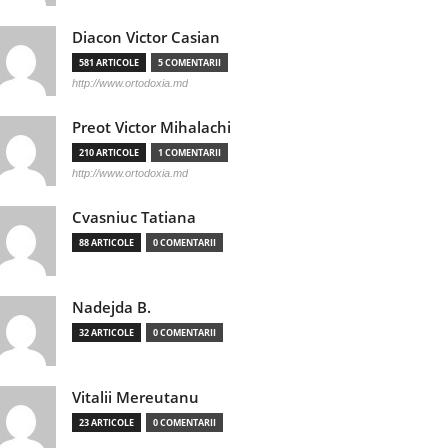
Diacon Victor Casian
581 ARTICOLE
5 COMENTARII
http://www.ortodoxia.md
Preot Victor Mihalachi
210 ARTICOLE
1 COMENTARII
http://www.ortodoxia.md
Cvasniuc Tatiana
88 ARTICOLE
0 COMENTARII
Nadejda B.
32 ARTICOLE
0 COMENTARII
Vitalii Mereutanu
23 ARTICOLE
0 COMENTARII