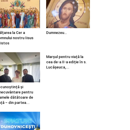
ălțarea la Cer a
Dumnezeu…
mnului nostru Iisus
istos
Marșul pentru viață la
cea de-a II-a ediție în s.
Lucășeuca,...
cunoștință și
necuvântare pentru
mele dătătoare de
ață – din partea...