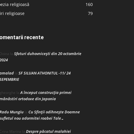
ezia religioasă
160
iri religioase
79
omentarii recente
Sfaturi duhovnicești din 20 octombrie
Doina
la
2024
amalad
SF SILUAN ATHONITUL -11/ 24
la
SEPEMBRIE
A început construcţia primei
gheorghe
la
mănăstiri ortodoxe din Japonia
Radu Mungiu
Cu Sfinții odihnește Doamne
la
sufletul nou adormitei roabei Tale…
Despre păcatul malahiei
Crina Marina
la