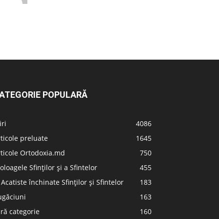
ATEGORIE POPULARĂ
iri
4086
ticole preluate
1645
ticole Ortodoxia.md
750
oloagele Sfinților și a Sfintelor
455
 Acatiste închinate Sfinților și Sfintelor
183
ugăciuni
163
ră categorie
160