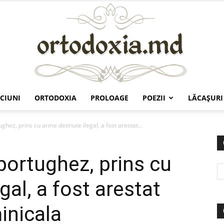
CIUNI
ORTODOXIA
PROLOAGE
POEZII
LĂCAŞURI
Ortodoxia.md
ghez, prins cu arme detinute ilegal, a fost arestat...
portughez, prins cu
gal, a fost arestat
nicala