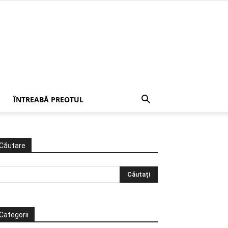
ÎNTREABĂ PREOTUL
Căutare
Categorii