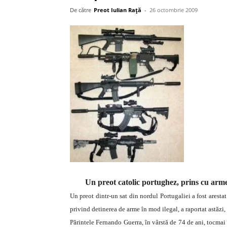
De către
Preot Iulian Raţă
-
26 octombrie 2009
Un preot catolic portughez, prins cu arme
Un preot dintr-un sat din nordul Portugaliei a fost arest
privind detinerea de arme în mod ilegal, a raportat astăzi
Părintele Fernando Guerra, în vârstă de 74 de ani, tocma