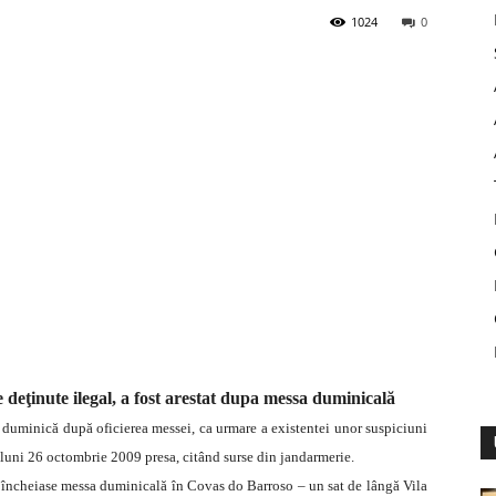
1024
0
 deţinute ilegal, a fost arestat dupa messa duminicală
at duminică după oficierea messei, ca urmare a existentei unor suspiciuni
, luni 26 octombrie 2009 presa, citând surse din jandarmerie.
i încheiase messa duminicală în Covas do Barroso – un sat de lângă Vila