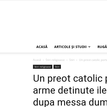
ACASĂ
ARTICOLE ŞI STUDII
RUGĂ
Acasă
Stiri religioase
Stiri
Un preot catolic portu
Stiri religioase
Stiri
Un preot catolic 
arme detinute ile
dupa messa dumi