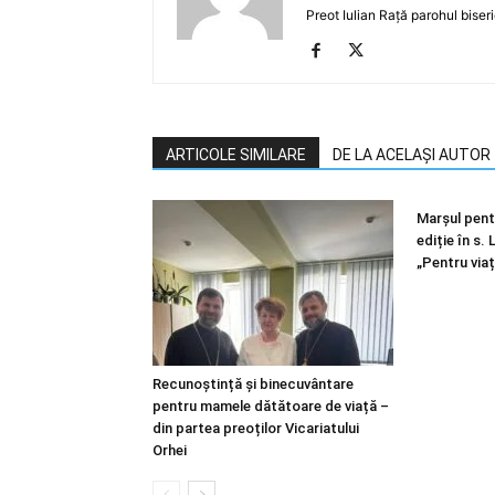
Preot Iulian Rață parohul biser
ARTICOLE SIMILARE
DE LA ACELAȘI AUTOR
Marșul pentr
ediție în s.
„Pentru viaț
Recunoștință și binecuvântare
pentru mamele dătătoare de viață –
din partea preoților Vicariatului
Orhei