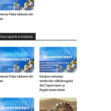
vierea Fiului văduvei din
in
Descoperă ortodoxia
vierea Fiului văduvei din
Despre minunea
in
vindecării slăbănogului
din Capernaum și
Rugăciunea inimii