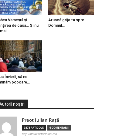
heu Vameșul și
Aruncă grija ta spre
ințirea de casă… Și nu
Domnul…
mai!
ua Învierii, să ne
minăm popoare…
Autorii noștri
Preot Iulian Raţă
3878 ARTICOLE
6 COMENTARII
http://www.ortodoxia.md