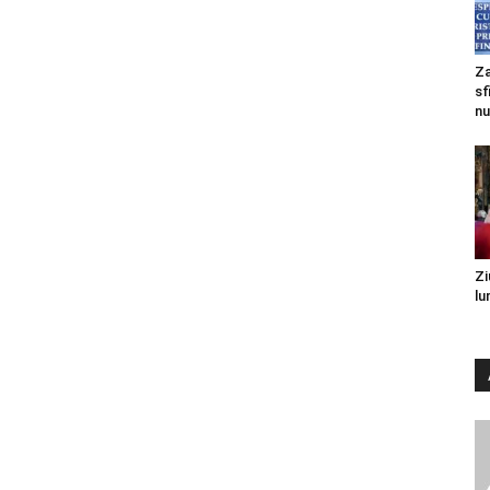
Za
sf
nu
Zi
lu