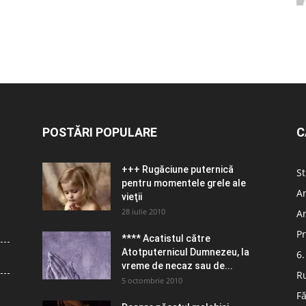
POSTĂRI POPULARE
C
+++ Rugăciune puternică
St
pentru momentele grele ale
Ar
vieţii
28 iulie 2010
Ar
Pr
**** Acatistul către
Atotputernicul Dumnezeu, la
6.
vreme de necaz sau de...
R
5 octombrie 2010
Fă