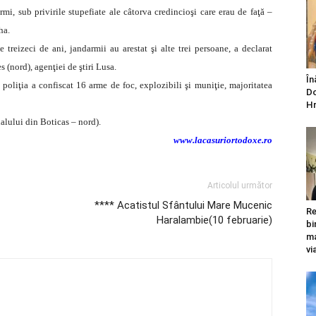
mi, sub privirile stupefiate ale câtorva credincioşi care erau de faţă –
ha.
treizeci de ani, jandarmii au arestat şi alte trei persoane, a declarat
(nord), agenţiei de ştiri Lusa.
În
, poliţia a confiscat 16 arme de foc, explozibili şi muniţie, majoritatea
Do
Hr
nalului din Boticas – nord).
www.lacasuriortodoxe.ro
Articolul următor
**** Acatistul Sfântului Mare Mucenic
Re
Haralambie(10 februarie)
bi
ma
vi